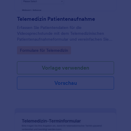
Telemedizin Patientenaufnahme
Erfassen Sie Patientendaten für die
Videosprechstunde mit dem Telemedizinischen
Patientenaufnahmeformular und vereinfachen Sie
die Vorbereitung für Praxen, Ambulanzen und
Go to Category:
Formulare für Telemedizin
telemedizinische Angebote über eine zentrale
Online-Erfassung mit Jotform.
Vorlage verwenden
Vorschau