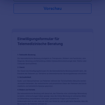
von Telemedizin enthält Formularfelder, in denen
Patientendaten wie Name, Kontaktdaten,
Vorschau
Familienstand, Geschlecht und Beruf abgefragt
werden. Außerdem gibt es einen Abschnitt mit
medizinischen Daten, in dem Felder für die
Hauptbeschwerde, Vitalparameter, Größe, Gewicht,
Allergien, aktuelle Medikamente, bestehende
Erkrankungen, frühere Krankenhausaufenthalte und
die Familienanamnese zu finden sind. Außerdem
gibt es eine Tabelle für die Überprüfung der
einzelnen Körpersysteme, darunter sensorische,
muskuloskelettale, integumentäre, neurovaskuläre,
zirkulatorische, respiratorische, zahnmedizinische,
psychosoziale, Ernährungs- und
Ausscheidungssysteme. Diese Formularvorlage
verwendet auch das Unterschriftstool, um die
digitale Unterschrift des Gesundheitsdienstleisters
zu erfassen, der die Beurteilung durchgeführt hat.
Mit dem Formulargenerator können Sie das
Formular anpassen, indem Sie das Farbthema, das
Schriftformat und das Layout ändern. Jotform
bietet Funktionen zur Einhaltung der HIPAA-
Richtlinien, die den Schutz sensibler