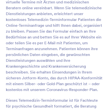
virtuelle Termine mit Ärzten und medizinischen
Bedürfnisse Ihrer Patienten an Und versenden Sie es
Vorschau
per E-Mail oder betten Sie es in Ihrer Webseite ein.
Beratern online vereinbart. Wenn Sie telemedizinische
Sie erhalten Ihre Daten sicher und geschützt in
Dienstleistungen anbieten, erleichtert unser
Ihrem Jotform Konto, welches Sie mit dem Silber
kostenloses Telemedizin-Terminformular Patienten die
oder Gold Plan noch mit HIPAA-Compliance
Online-Terminanfrage und hilft Ihnen dabei, organisiert
ausstatten können. Wenn Sie während der Corona-
zu bleiben. Passen Sie das Formular einfach an Ihre
Pandemie telemedizinische Dienste anbieten
können Sie diese HIPAA-Compliance durch unser
Bedürfnisse an und betten Sie es auf Ihrer Website ein
Coronavirus Responder Programm sogar kostenlos
oder teilen Sie es per E-Mail mit Patienten, um
erhalten! Nehmen Sie dazu Kontakt mit dem
Terminanfragen anzunehmen. Patienten können ihre
Support auf. Da jede Behandlung anders ist, können
persönlichen Daten eingeben, die gewünschten
Sie ihre Vorlage des Zustimmungsformulars
Dienstleistungen auswählen und ihre
Telemedizin für jeden Patienten in unserem
Formular-Builder anpassen. Ziehen Sie einfach neue
Krankengeschichte und Krankenversicherung
Felder ins Formular oder informieren Sie die
beschreiben. Sie erhalten Einsendungen in Ihrem
Patienten über weitere wichtige Hinweise,
sicheren Jotform-Konto, das durch HIPAA-Konformität
Behandlungsdetails, Erwartungen, ihre Rechte und
mit einem Silber- oder Gold-Plan geschützt ist – oder
Ihre Allgemeinen Geschäftsbedingungen zu
kostenlos mit unserem Coronavirus-Responder-Plan.
informieren. Sie können das Formular sogar mit
anderen Apps, auf die Sie angewiesen sind,
integrieren, um die Eingaben automatisch mit diesen
Dieses Telemedizin-Terminformular ist für Fachleute
Konten zu synchronisieren. Verwenden Sie ein
für psychische Gesundheit formatiert, die Beratung