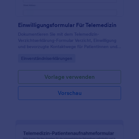
Einwilligungsformular Für Telemedizin
Dokumentieren Sie mit dem Telemedizin-
Verzichtserklärung-Formular Verzicht, Einwilligung
und bevorzugte Kontaktwege für Patientinnen und
Patienten und organisieren Sie die digitale
Go to Category:
Einverständniserklärungen
Datenerfassung und jede Formularantwort zentral.
Vorlage verwenden
Vorschau