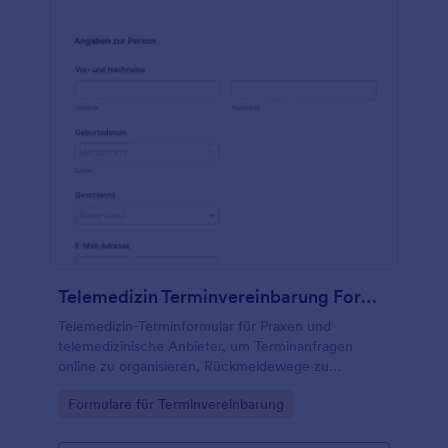
Telemedizin Terminvereinbarung Formular
Telemedizin-Terminformular für Praxen und
telemedizinische Anbieter, um Terminanfragen
online zu organisieren, Rückmeldewege zu
koordinieren und Daten­erfassung über Jotform zu
Go to Category:
Formulare für Terminvereinbarung
vereinfachen.