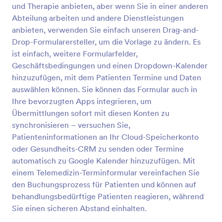
benutzerdefiniertes Telemedizin-
und Therapie anbieten, aber wenn Sie in einer anderen
Einwilligungsformular, um Patienten zu informieren,
Aufnahmeformular Für Psychische Gesundheit
Abteilung arbeiten und andere Dienstleistungen
bevor sie online versorgt und behandelt werden.
anbieten, verwenden Sie einfach unseren Drag-and-
Ein Aufnahmeformular für psychische Gesundheit
wird von psychiatrischen Fachkräften verwendet,
Drop-Formularersteller, um die Vorlage zu ändern. Es
um Kontaktinformationen, die medizinische
ist einfach, weitere Formularfelder,
Vorgeschichte und unterstützende Dokumente zu
Geschäftsbedingungen und einen Dropdown-Kalender
Go to Category:
Formulare für Telemedizin
erfassen, wenn sie neue Patienten für ihre Praxis
hinzuzufügen, mit dem Patienten Termine und Daten
anmelden. Wenn Sie zu einer Einrichtung für
auswählen können. Sie können das Formular auch in
psychische Gesundheit gehören, die auf
Vorlage verwenden
Telemedizin umstellt, können Sie die Umstellung mit
Ihre bevorzugten Apps integrieren, um
unserem kostenlosen Online-Aufnahmeformular für
Übermittlungen sofort mit diesen Konten zu
psychische Gesundheit so nahtlos wie möglich
Vorschau
synchronisieren – versuchen Sie,
gestalten. Passen Sie das Formular einfach an Ihre
Patienteninformationen an Ihr Cloud-Speicherkonto
Praxis an, betten Sie es in Ihre Website ein oder
oder Gesundheits-CRM zu senden oder Termine
geben Sie es über einen Link weiter, und
beobachten Sie, wie die Gesundheitsdaten sicher in
automatisch zu Google Kalender hinzuzufügen. Mit
Ihrem Jotform-Konto hinterlegt werden, auf das Sie
einem Telemedizin-Terminformular vereinfachen Sie
von Ihrem Computer, Tablet oder Mobilgerät aus
den Buchungsprozess für Patienten und können auf
zugreifen können. Sie können sogar jede
behandlungsbedürftige Patienten reagieren, während
Einsendung in ein professionelles PDF-Dokument
Sie einen sicheren Abstand einhalten.
umwandeln - so können Sie Ihre Unterlagen einfach
herunterladen oder ausdrucken. Fügen Sie Ihr