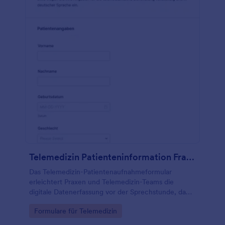
Telemedizin Patienteninformation Fragebogen
Das Telemedizin-Patientenaufnahmeformular
erleichtert Praxen und Telemedizin-Teams die
digitale Datenerfassung vor der Sprechstunde, damit
Anfragen besser priorisiert und Termine ohne
Go to Category:
Formulare für Telemedizin
Medienbrüche koordiniert werden können.