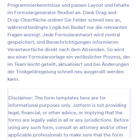
Programmierkenntnisse und passen Layout und Inhalte
im Formulargenerator flexibel an. Dank Drag-and-
Formular Für Neue Mitarbeiter
Drop-Oberfläche ordnen Sie Felder schnell neu an,
während bedingte Logik bei Bedarf nur die relevanten
Ein Formular für neue Mitarbeiter ist ein sehr
Fragen anzeigt. Jede Formularantwort wird zentral
nützliches Formular, das dazu dient, alle
notwendigen Informationen von neuen Mitarbeitern
gespeichert, und Benachrichtigungen informieren
zu erfassen.
Verantwortliche direkt nach dem Absenden. So wird
Go to Category:
Personalformulare
aus einer Formularvorlage ein verlässlicher Prozess, der
im Team leicht geteilt, aktualisiert und bei Änderungen
Vorlage verwenden
der Trinkgeldregelung schnell neu ausgerollt werden
kann.
Vorschau
Disclaimer: The form templates here are for
informational purposes only. Jotform is not providing
legal, financial, or other advice, or implying that the
forms are legally valid in all or any jurisdictions. Before
using any such form, consult an attorney and/or other
applicable professionals to make sure that the form