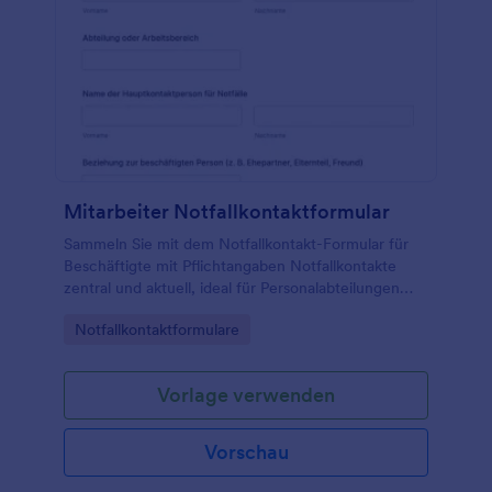
Mitarbeiter Notfallkontaktformular
Sammeln Sie mit dem Notfallkontakt-Formular für
Beschäftigte mit Pflichtangaben Notfallkontakte
zentral und aktuell, ideal für Personalabteilungen
und Teamleitungen zur schnellen Erreichbarkeit im
Go to Category:
Notfallkontaktformulare
Ernstfall.
Vorlage verwenden
Vorschau