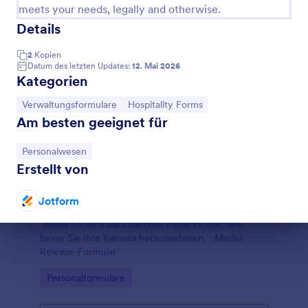
meets your needs, legally and otherwise.
Details
2
Kopien
Datum des letzten Updates:
12. Mai 2026
Kategorien
Zur Kategorie:
Zur Kategorie:
Verwaltungsformulare
Hospitality Forms
Am besten geeignet für
Zur Kategorie:
Personalwesen
Erstellt von
Jotform
Model Release Formular
Holen Sie sich die Erlaubnis, Fotos zu machen,
Dialog Ende
bevor Sie Ihre Kamera herausnehmen. Model-
Release-Formular
Go to Category:
Personalformulare