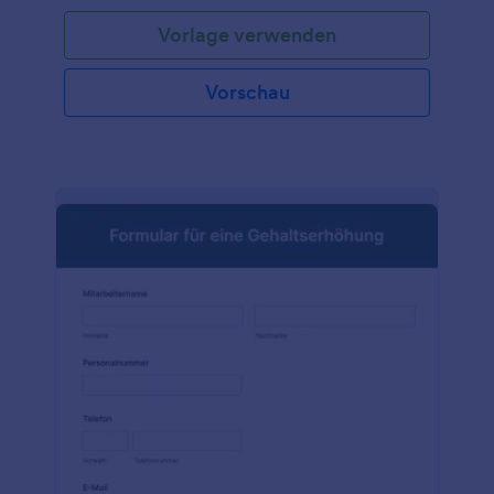
Arbeitstagen, Angaben zum Bankkonto sowie
Vorlage verwenden
Steuer- und Fondsinformationen. Das Formular
Details für neue Mitarbeiter ist sehr wichtig, da es
die von der Personalabteilung erfassten
Vorschau
grundlegenden Informationen in einem einzigen
Formular mit gezielten Fragen darstellt. Jotform
lässt sich leicht anpassen, indem Sie ein Logo
hinzufügen, Formularfelder aktualisieren, die Fragen
diversifizieren, neue Schriftarten und Farben
auswählen, eine elektronische Unterschrift mit dem
Formulargenerator per Drag & Drop hinzufügen und
eine einfach zu bedienende Oberfläche nutzen, die
keine Programmierkenntnisse voraussetzt. Steigern
Sie Ihren Einstellungsprozess mit dem Formular für
neue Mitarbeiterdetails über Jotform. Binden Sie Ihr
Formular ganz einfach auf Ihrer Website ein oder
geben Sie es per URL weiter. Und das alles ohne
Programmierkenntnisse!