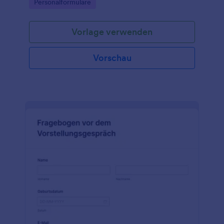
Go to Category:
Personalformulare
Vorlage verwenden
Vorschau