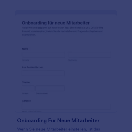
Stellen und die Qualifikationen der einzelnen
Bewerber ein und geben Sie das Formular dann an
potenzielle Mitarbeiter weiter - sie können es
ausfüllen, wo immer sie sind! Sie können das
Formular sogar anpassen, indem Sie Ihr Logo
hinzufügen, die Farben ändern oder ein Thema
wählen, das zu Ihrer Marke passt. Und wenn Sie die
Antworten in Ihrem CRM oder einem Cloud-
Speicherdienst Ihrer Wahl speichern möchten,
nutzen Sie die leistungsstarken Integrationen von
Jotform. Sie können sogar die Aktivität von
Bewerbern verfolgen oder neue Bewerber über
dieses Formular hinzufügen!
Onboarding Für Neue Mitarbeiter
Wenn Sie neue Mitarbeiter einstellen, ist das