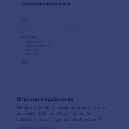
Aktivitäten und Aktionen anzuzeigen, die überprüft
werden müssen, einschließlich des Status, ob die
Aktion überprüft wurde oder nicht, und eventueller
Bemerkungen. Diese Formularvorlage verwendet
das Tool Unterschrift, um die Unterschrift sowohl
des scheidenden als auch des ankommenden
Schichtleiters zu erfassen. Ändern und passen Sie
diese Formularvorlage mit dem Formulargenerator
an.
Urlaubsantragsformular
Ein Muster für ein Urlaubsantragformular, in dem
persönliche Daten und Kontaktdaten, der
Urlaubsgrund, das Datum und die Unterschrift
beider Parteien erfasst werden.