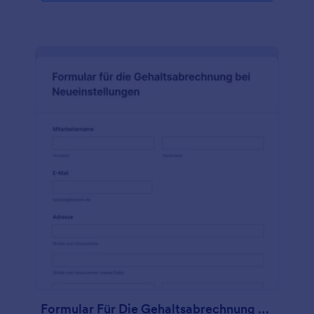
Anforderungen an die Position, so dass Sie es an die
zu besetzende Stelle anpassen können. Unsere
Vorlage für ein Stellengesuch kann Teil Ihres
Bewerbungsprozesses sein - passen Sie das
Formular einfach an die Stelle an, die Sie besetzen
möchten. Wenn Sie Qualifikationen hinzufügen,
einen Lebenslauf hochladen oder sogar ein Online-
Quiz ausfüllen möchten, können Sie dies mit
unserem Formulargenerator tun. Behalten Sie den
Überblick über Ihre Suche, indem Sie jedes Gesuch
als "angenommen", "abgelehnt" oder "ausstehend"
markieren, damit Sie wissen, woran Sie sind. Wenn
Sie Antworten automatisch an andere Konten
senden möchten - z.B. an eine Speichersoftware -
können Sie das mit den über 100 Integrationen von
Jotform tun.
Formular Für Die Gehaltsabrechnung Bei Neueinstellungen