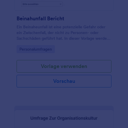
Beinahunfall Bericht
Ein Beinaheunfall ist eine potenzielle Gefahr oder
ein Zwischenfall, der nicht zu Personen- oder
Sachschäden geführt hat. In dieser Vorlage werden
die Einsender gebeten, den Vorfall, den Hintergrund
Go to Category:
Personalumfragen
und alle gefährlichen Materialien, Geräte oder
Prozesse zu beschreiben, die an dem Vorfall
beteiligt waren.
Vorlage verwenden
Vorschau