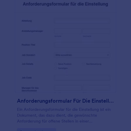
Bedenken am Arbeitsplatz ist bereits so formatiert,
dass Sie Ihre Mitarbeiter fragen können, wie sie sich
bei der Arbeit während der Coronavirus-Epidemie
fühlen. Wenn Sie dieses Formular jedoch an Ihre
Bedürfnisse anpassen möchten, verwenden Sie
einfach unseren Drag & Drop-Formulagenerator, um
das Design zu aktualisieren und so viele
Formularfelder wie nötig hinzuzufügen. Mit diesem
Formular für Sicherheit und Bedenken am
Arbeitsplatz können Sie die Meinung Ihrer
Mitarbeiter einholen und sicherstellen, dass sie sich
in Ihrem Unternehmen während der COVID-19-Krise
so sicher wie möglich fühlen.
Anforderungsformular Für Die Einstellung
Ein Anforderungsformular für die Einstellung ist ein
Dokument, das dazu dient, die gewünschte
Anforderung für offene Stellen in einer
Organisation, einem Unternehmen oder im privaten