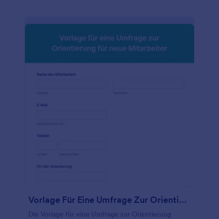
welche Bewerber am ehesten in ihrem
Praktikumsprogramm erfolgreich sein werden, und
um ihre wichtigsten Anliegen zu erfahren. Der
Arbeitgeber kann die Praktikumsumfrage nutzen,
um Verbesserungsmöglichkeiten zu finden, damit
sich die Praktikanten wohler fühlen, und um zu
beurteilen, ob die Anliegen der Praktikanten
berücksichtigt werden.Sie können diese
Praktikumsumfrage anpassen und Ihre eigenen
Fragen hinzufügen. Sie können auch die
Schriftarten, Farben und den Hintergrund ändern,
um sie an Ihr Branding anzupassen. Fügen Sie Ihr
Logo und Ihren Inhalt hinzu. Sie können die
Umfrage entweder auf Ihrer eigenen Website
einbinden, als eigenständige Umfrage verwenden
oder per E-Mail versenden. Speichern und
verwalten Sie die Antworten online.
Vorlage Für Eine Umfrage Zur Orientierung Für Neue Mitarbeiter
Die Vorlage für eine Umfrage zur Orientierung