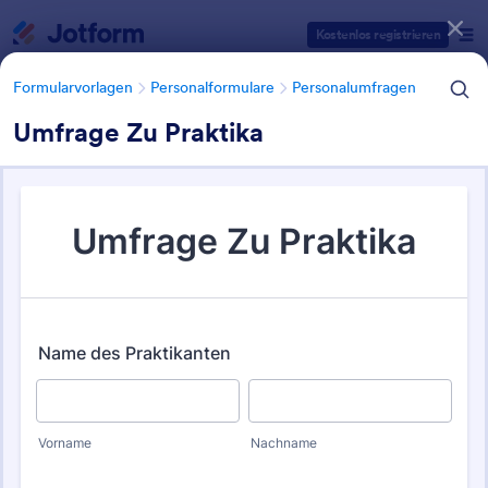
Dialog Start
Kostenlos registrieren
Formularvorlagen
Personalformulare
Personalumfragen
Umfrage Zu Praktika
Formularvorlagen Kategorien
Formularvorlagen
Personalformulare
Personalumfragen
Mitarbeiterbefragung Vorlage
36 Vorlagen