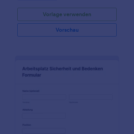
möchten, sobald ein Mitarbeiter für ein
Unternehmen zu arbeiten beginnt, dann ist dies die
Vorlage verwenden
richtige Formularvorlage für Sie! Sie können das
Formular anpassen und das Logo und die Farben
Ihres Unternehmens hinzufügen, um es zu
Vorschau
personalisieren. Nachdem Sie das Feedback
gesammelt haben, können Sie die Formulare als PDF
herunterladen oder mit einem Klick an ein Konto
Ihrer Wahl senden. Wenn Sie andere Anwendungen
wie Slack, MailChimp oder Salesforce nutzen,
können Sie die Feedback-Formulare direkt an diese
Anwendungen senden. Sie können die PDFs auch
auf Ihren Social-Media-Plattformen teilen. Diese
Formularvorlage kann Ihnen dabei helfen, Ihrem
Unternehmen einen guten Start mit allen neuen
Mitarbeitern zu ermöglichen.