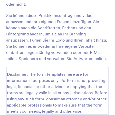
oder nicht.
IT Hardware Bestellformular
Sie können diese Praktikumsumfrage individuell
Ein IT-Hardware Bestellformular ist eine
Formularvorlage, die es IT-Teams ermöglicht,
anpassen und Ihre eigenen Fragen hinzufügen. Sie
Hardware-Bestellungen effizient zu verwalten.
können auch die Schriftarten, Farben und den
Vereinfachen Sie den Bestellprozess und vermeiden
Hintergrund ändern, um sie an Ihr Branding
Go to Category:
Personalumfragen
Sie Fehler mit diesem benutzerfreundlichen
anzupassen. Fügen Sie Ihr Logo und Ihren Inhalt hinzu.
Template. Erstellen Sie jetzt Ihr eigenes
Sie können es entweder in Ihre eigene Website
Bestellformular!
Vorlage verwenden
einbetten, eigenständig verwenden oder per E-Mail
teilen. Speichern und verwalten Sie Antworten online.
Vorschau
Disclaimer: The form templates here are for
informational purposes only. Jotform is not providing
legal, financial, or other advice, or implying that the
forms are legally valid in all or any jurisdictions. Before
using any such form, consult an attorney and/or other
applicable professionals to make sure that the form
meets your needs, legally and otherwise.