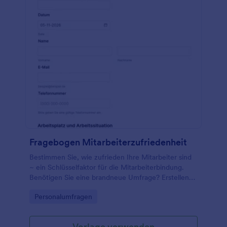
Kontrollkästchenfeld, das Skalen Bewertungstool
und die Eingabetabelle zur Datenerfassung. Sie
können das Logo und das Farbdesign mit dem
Umfrage Tool ändern.
Fragebogen Mitarbeiterzufriedenheit
Bestimmen Sie, wie zufrieden Ihre Mitarbeiter sind
~ ein Schlüsselfaktor für die Mitarbeiterbindung.
Benötigen Sie eine brandneue Umfrage? Erstellen
Sie Ihre eigene kostenlose Online-Umfrage Jetzt
Go to Category:
Personalumfragen
von Grund auf neu!
Vorlage verwenden