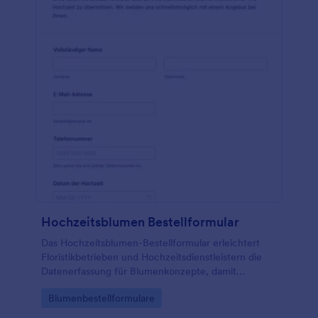
Hochzeitsblumen Bestellformular
Das Hochzeitsblumen-Bestellformular erleichtert
Floristikbetrieben und Hochzeitsdienstleistern die
Datenerfassung für Blumenkonzepte, damit
Bestellungen planbar werden und jede
Go to Category:
Blumenbestellformulare
Formularantwort in Jotform zentral organisiert ist.