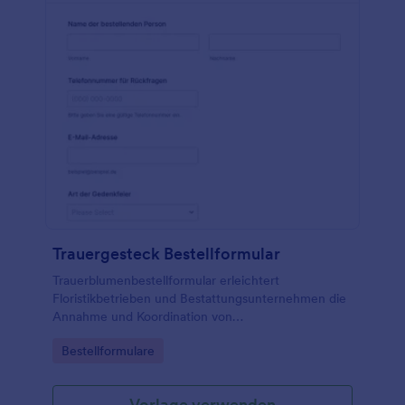
Trauergesteck Bestellformular
Trauerblumenbestellformular erleichtert
Floristikbetrieben und Bestattungsunternehmen die
Annahme und Koordination von
Trauerblumenbestellungen inklusive Lieferplanung
Go to Category:
Bestellformulare
und Widmungen über Jotform.
Vorlage verwenden