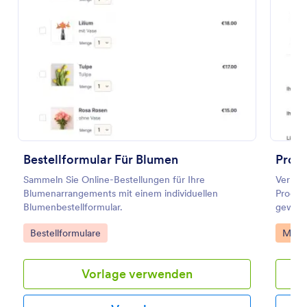
Vorschau
Bestellformular Für Blumen
Produ
Sammeln Sie Online-Bestellungen für Ihre
Verkauf
Blumenarrangements mit einem individuellen
Produkt
Blumenbestellformular.
gewüns
Auswah
Go to Category:
Go to
Bestellformulare
Modeb
hinzuf
Antwor
Passen 
Vorlage verwenden
Brandi