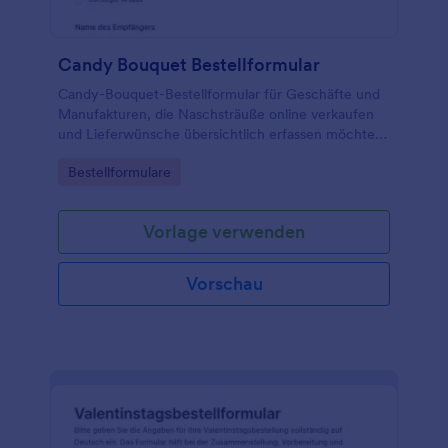
Candy Bouquet Bestellformular
Candy-Bouquet-Bestellformular für Geschäfte und
Manufakturen, die Naschsträuße online verkaufen
und Lieferwünsche übersichtlich erfassen möchten,
damit Bestellungen planbar bearbeitet und pünktlich
Go to Category:
Bestellformulare
ausgeliefert werden können.
Vorlage verwenden
Vorschau