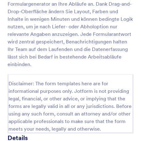
Formulargenerator an Ihre Abläufe an. Dank Drag-and-
Bestellformular Für Blumen
Drop-Oberfläche ändern Sie Layout, Farben und
Inhalte in wenigen Minuten und können bedingte Logik
Sammeln Sie Online-Bestellungen für Ihre
Blumenarrangements mit einem individuellen
nutzen, um je nach Liefer- oder Abholoption nur
Blumenbestellformular.
relevante Angaben anzuzeigen. Jede Formularantwort
wird zentral gespeichert, Benachrichtigungen halten
Go to Category:
Bestellformulare
Ihr Team auf dem Laufenden und die Datenerfassung
lässt sich bei Bedarf in bestehende Arbeitsabläufe
Vorlage verwenden
einbinden.
Vorschau
Disclaimer: The form templates here are for
informational purposes only. Jotform is not providing
legal, financial, or other advice, or implying that the
forms are legally valid in all or any jurisdictions. Before
using any such form, consult an attorney and/or other
applicable professionals to make sure that the form
meets your needs, legally and otherwise.
Details