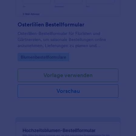
Osterlilien Bestellformular
Osterlilien-Bestellformular für Floristen und
Gärtnereien, um saisonale Bestellungen online
anzunehmen, Lieferungen zu planen und
Datenerfassung sowie Formularantworten in
Go to Category:
Blumenbestellformulare
Jotform zentral zu verwalten.
Vorlage verwenden
Vorschau