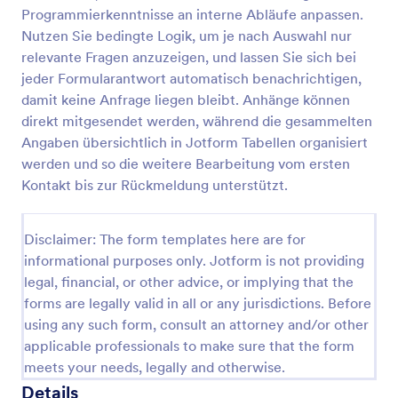
Programmierkenntnisse an interne Abläufe anpassen.
Nutzen Sie bedingte Logik, um je nach Auswahl nur
Maklerwechsel Formular
relevante Fragen anzuzeigen, und lassen Sie sich bei
jeder Formularantwort automatisch benachrichtigen,
Erfassen Sie Maklerwechsel-Anträge digital mit dem
damit keine Anfrage liegen bleibt. Anhänge können
Maklerwechsel-Formular von Jotform, damit
Maklerbüros und Finanzdienstleister
direkt mitgesendet werden, während die gesammelten
Wechselprozesse nachvollziehbar dokumentieren
Angaben übersichtlich in Jotform Tabellen organisiert
Go to Category:
Maklerformulare
und die Datenerfassung zentral organisieren.
werden und so die weitere Bearbeitung vom ersten
Kontakt bis zur Rückmeldung unterstützt.
Vorlage verwenden
Disclaimer: The form templates here are for
Vorschau
informational purposes only. Jotform is not providing
legal, financial, or other advice, or implying that the
forms are legally valid in all or any jurisdictions. Before
using any such form, consult an attorney and/or other
applicable professionals to make sure that the form
meets your needs, legally and otherwise.
Details