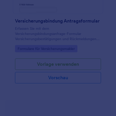
Versicherungsbindung Antragsformular
Erfassen Sie mit dem
Versicherungsbindungsanfrage-Formular
Versicherungsbestätigungen und Rückmeldungen
zentral, damit Maklerbüros und Unternehmen
Go to Category:
Formulare für Versicherungsmakler
Anfragen digital bündeln, dokumentieren und die
Datenerfassung in Jotform vereinfachen können.
Vorlage verwenden
Vorschau