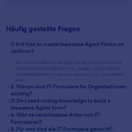
Häufig gestellte Fragen
For Customers
-
1) Is it free to create Insurance Agent Forms on
Jotform?
Yes, Jotform offers a free plan that allows users to create
and use Insurance Agent Forms, though certain features
and submission limits may vary based on your subscription
level.
+
2. Warum sind IT-Formulare für Organisationen
wichtig?
+
3) Do I need coding knowledge to build a
Insurance Agent form?
+
4. Gibt es verschiedene Arten von IT-
Formularen?
+
5. Für wen sind die IT-Formulare gedacht?