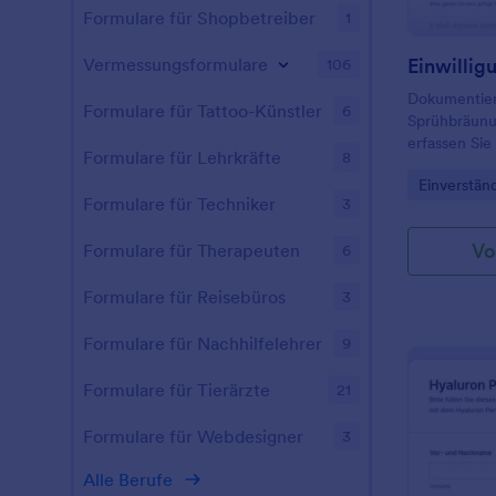
Formulare für Shopbetreiber
1
Vermessungsformulare
106
Dokumentiere
Formulare für Tattoo-Künstler
6
Sprühbräun
erfassen Sie
Formulare für Lehrkräfte
8
Kosmetikstud
Go to Cate
Einverstän
der Jotform
Formulare für Techniker
3
Sprühbräunun
Vo
Formulare für Therapeuten
6
Formulare für Reisebüros
3
Formulare für Nachhilfelehrer
9
Formulare für Tierärzte
21
Formulare für Webdesigner
3
Alle Berufe