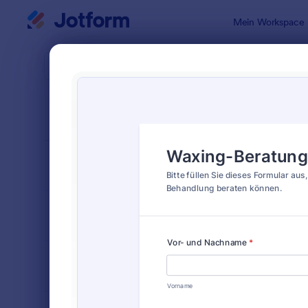
Dialog Start
Mein Workspace
Formularvo
Formu
SORTIEREN NACH
Beliebt
19 Vorlagen
FORMULARLAYOUT
Klassisch
KATEGORIEN
BRANCHEN