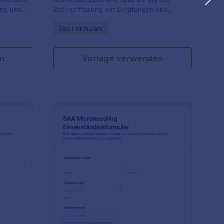
ung und
Datenerfassung vor Beratungen und
n vor
Behandlungen, bündelt Formularantworten
Go to Category:
Spa Formulare
zentral und sorgt für eine bessere
Terminvorbereitung mit Jotform.
n
Vorlage verwenden
ngen
inwilligungsformular Für Microchanneling
: SAA Microneedling E
Vorschau