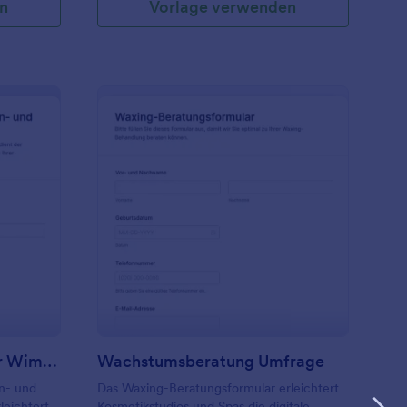
n
Vorlage verwenden
ngen
inwilligungsformular Für Wimpern Und Augenbrauen Tönung
: Wachstumsberatung
Vorschau
Einwilligungsformular Für Wimpern Und Augenbrauen Tönung
Wachstumsberatung Umfrage
rn- und
Das Waxing-Beratungsformular erleichtert
eichtert
Kosmetikstudios und Spas die digitale