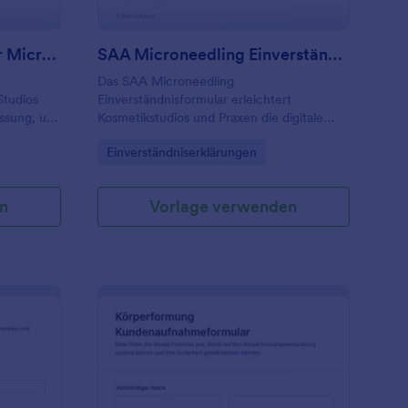
Einwilligungsformular Für Microchanneling
SAA Microneedling Einverständnisformular
Das SAA Microneedling
Studios
Einverständnisformular erleichtert
assung, um
Kosmetikstudios und Praxen die digitale
Einholung von Einwilligungen vor
Go to Category:
Einverständniserklärungen
u
Behandlungen und unterstützt eine klare
 für eine
Datenerfassung und Dokumentation mit
mmeln.
Jotform.
n
Vorlage verwenden