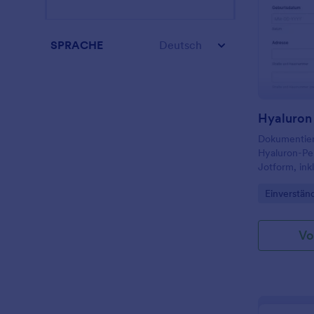
SPRACHE
Deutsch
Dokumentiere
Hyaluron-Pen
Jotform, ink
unterschrieb
Go to Cate
Einverstän
Kosmetikstu
Vo