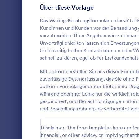
Kundenservicemitarbeiterformulare
6
Über diese Vorlage
Formulare für Zahnärzte
29
Das Waxing-Beratungsformular unterstützt K
Formulare für Ernährungsberater
2
Kundinnen und Kunden vor der Behandlung ge
vorzubereiten. Über Angaben wie zu behand
Fahrer Formulare
8
Unverträglichkeiten lassen sich Erwartunge
Gleichzeitig helfen Kontaktdaten und der W
Elektrofachkraftformulare
6
Hautpfle
schnell zu klären, egal ob für Erstkundscha
Bereiten Si
Formulare für Ingenieure
3
Hautpflege-
Mit Jotform erstellen Sie aus dieser Formul
sammeln Sie 
Unternehmerformulare
zuverlässige Datenerfassung, das Sie ohne 
2
Angaben für 
Jotform Formulargenerator bietet eine Drag
Go to Cate
Wellnessfo
Hautpflegep
Formulare für Kosmetiker
19
während bedingte Logik nur die wirklich rel
und Behandl
gespeichert, und Benachrichtigungen inform
werden kön
Veranstaltungsplanungsformulare
13
Vo
und Behandlung reibungslos vorbereitet we
Landwirtschaftsformular
7
Disclaimer: The form templates here are for 
Formulare für Finanzberater
49
financial, or other advice, or implying that th