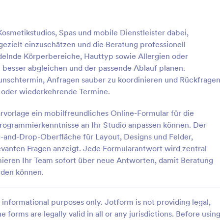
: Hautpflege Beratung Formular
: H
Vorschau
Vorschau
osmetikstudios, Spas und mobile Dienstleister dabei,
zielt einzuschätzen und die Beratung professionell
elnde Körperbereiche, Hauttyp sowie Allergien oder
n besser abgleichen und der passende Ablauf planen.
unschtermin, Anfragen sauber zu koordinieren und Rückfrage
ge Beratung Formular
ft oder wiederkehrende Termine.
e Hautpflegegespräche mit dem
Dokumentieren Sie Einverständni
Beratung Formular vor und
wichtige Angaben vor der
arvorlage ein mobilfreundliches Online-Formular für die
per Jotform online wichtige
Wimpernverlängerung mit dem
Programmierkenntnisse an Ihr Studio anpassen können. Der
Kosmetikinstitute und
Haftungsausschluss-Formular für
-and-Drop-Oberfläche für Layout, Designs und Felder,
gory:
Go to Category:
rmulare
Einverständniserklärungen
raxen, damit Empfehlungen
Wimpernverlängerungen, ideal fü
evanten Fragen anzeigt. Jede Formularantwort wird zentral
ungen gezielter geplant
Kosmetikstudios und mobile Styli
ieren Ihr Team sofort über neue Antworten, damit Beratung
nen.
zuverlässigen Datensammlung.
rlage verwenden
Vorlage verwende
rden können.
informational purposes only. Jotform is not providing legal,
e forms are legally valid in all or any jurisdictions. Before usin