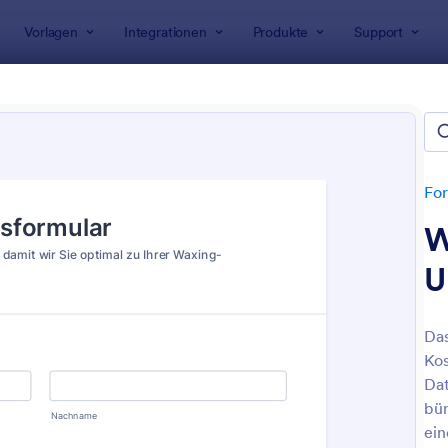
Vorlagen
Integrationen
Produkte
Support
rlagen
Formulare für Kosmetiker
lare für Kosmetiker
For
W
U
Das
Kos
: Einverständnisformular Für Kosmetische Beha
: B
Vorschau
Vorschau
Dat
bün
ein