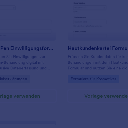
: Hyaluron Pen Einwilligungsformular
: H
Vorschau
Vorschau
Hyaluron Pen Einwilligungsformular
Hautkundenkartei Formu
n Sie Einwilligungen zur
Erfassen Sie Kundendaten für ko
-Behandlung digital mit
Behandlungen mit dem Hautkund
lusive Datenerfassung und
Formular und nutzen Sie eine digi
ener Bestätigung, ideal für
Formularvorlage für schnelle
gory:
Go to Category:
dniserklärungen
Formulare für Kosmetiker
dios und Beauty-Praxen.
Datenerfassung in Studio, Praxis 
Wellnessbetrieb mit Jotform.
rlage verwenden
Vorlage verwende