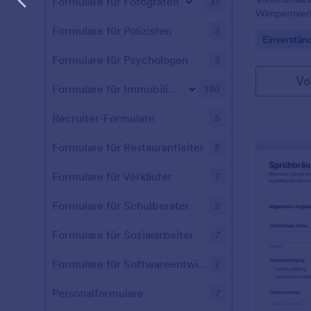
Formulare für Fotografen
37
Wimpernverl
formular, da
Formulare für Polizisten
3
Go to Cate
Einverstän
Artists bei 
und Datenerf
Formulare für Psychologen
3
Vo
Formulare für Immobilienmakler
130
Recruiter-Formulare
5
Formulare für Restaurantleiter
5
Formulare für Verkäufer
7
Formulare für Schulberater
2
Formulare für Sozialarbeiter
7
Formulare für Softwareentwickler
2
Personalformulare
7