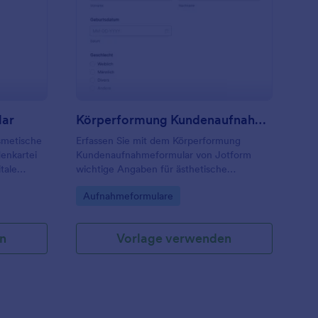
autkundenkartei Formular
: Körperformung Kun
Vorschau
lar
Körperformung Kundenaufnahmeformular
smetische
Erfassen Sie mit dem Körperformung
enkartei
Kundenaufnahmeformular von Jotform
tale
wichtige Angaben für ästhetische
Behandlungen, damit Kosmetikstudios und
Go to Category:
Aufnahmeformulare
oder
Beauty-Praxen Beratung, Vorbereitung und
Datenerfassung vor dem Termin besser
organisieren.
n
Vorlage verwenden