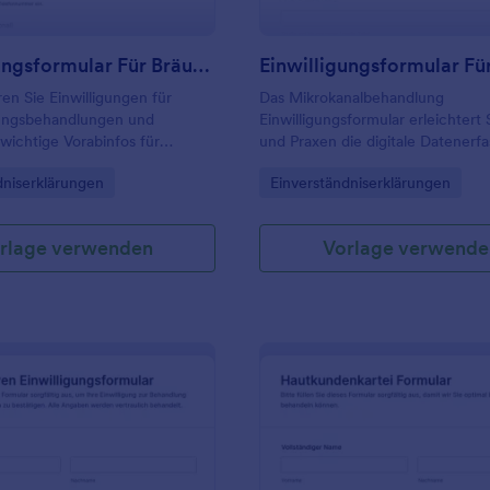
Einwilligungsformular Für Bräunungsbehandlungen
n Sie Einwilligungen für
Das Mikrokanalbehandlung
ungsbehandlungen und
Einwilligungsformular erleichtert 
 wichtige Vorabinfos für
und Praxen die digitale Datenerf
ios und mobile Anbieter mit
Einwilligungen vor ästhetischen
gory:
Go to Category:
dniserklärungen
Einverständniserklärungen
 Formularvorlage
Behandlungen nachvollziehbar z
gs-Einwilligungsformular.
dokumentieren und Informationen
gute Vorbereitung zentral zu sa
rlage verwenden
Vorlage verwende