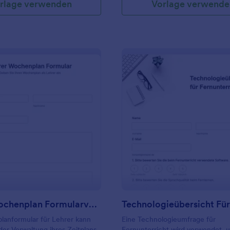
rlage verwenden
Vorlage verwende
: Lehrer Wochenplan Formularvorlage
: T
Vorschau
Vorschau
Lehrer Wochenplan Formularvorlage
lanformular für Lehrer kann
Eine Technologieumfrage für
der Verwaltung ihres Zeitplans
Fernunterricht wird verwendet, 