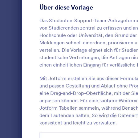
Bildungsumfragen
66
Über diese Vorlage
Schulformulare
66
Das Studenten-Support-Team-Anfrageformula
von Studierenden zentral zu erfassen und a
Umfragen für Schulen
66
Hochschule oder Universität, den Grund der 
Meldungen schnell einordnen, priorisieren 
Schulanmeldeformulare
27
verteilen. Die Vorlage eignet sich für Stud
Bewertungsformulare für Kurse
23
studentische Vertretungen, die Anfragen n
Registrierun
einen einheitlichen Eingang für verlässlic
Schulbewertungs-Formulare
19
Zukunftswer
Mit Jotform erstellen Sie aus dieser Formu
Bildungsanmeldeformulare
18
und passen Gestaltung und Ablauf ohne Pro
Go to Cate
Formulare 
eine Drag-and-Drop-Oberfläche, mit der Sie
Schulbewerbungsformulare
18
anpassen können. Für eine saubere Weiterve
Vo
Jotform Tabellen sammeln, während Benachr
Bewertungsformulare für Lehrkräfte
15
dem Laufenden halten. So wird die Datenerf
Kursanmeldeformulare
15
konsistent und leicht zu verwalten.
Special Education Forms
13