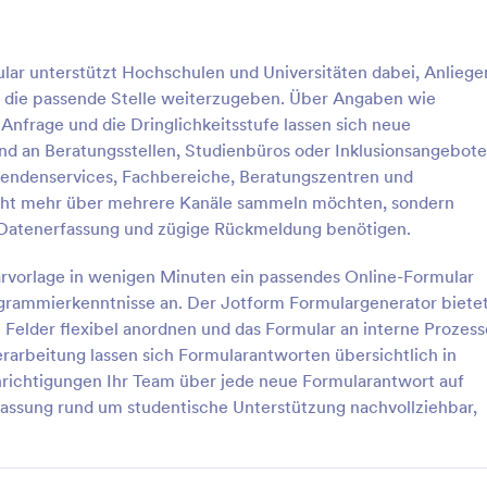
allgemeinen Workshop-Anmeldun
perfekt auf Sie zugeschnittene zu
: Registrierungsformular Für Workshop
: Fo
Vorschau
Vorschau
Bei Fragen zur Anpassung hilft d
r unterstützt Hochschulen und Universitäten dabei, Anliege
Support kompetent weiter.
n die passende Stelle weiterzugeben. Über Angaben wie
Anfrage und die Dringlichkeitsstufe lassen sich neue
und an Beratungsstellen, Studienbüros oder Inklusionsangebote
ierendenservices, Fachbereiche, Beratungszentren und
Registrierungsformular Für Workshop
Formular Zur Kurs Evalua
icht mehr über mehrere Kanäle sammeln möchten, sondern
gsformular für
Das Formular zur Kurs-Evaluatio
he Datenerfassung und zügige Rückmeldung benötigen.
kstatt-Workshop
geeignet, um mehr über die Pers
Ihrer Studenten zu erfahren, dar
larvorlage in wenigen Minuten ein passendes Online-Formular
sie den Kurs erlebt haben, und z
grammierkenntnisse an. Der Jotform Formulargenerator biete
gory:
Go to Category:
für Bildungseinrichtungen
Formulare für Bildungseinricht
anpassbare Widgets, die es Ihren
 Felder flexibel anordnen und das Formular an interne Prozess
Studenten ermöglichen, den Kur
rarbeitung lassen sich Formularantworten übersichtlich in
Semester als Ganzes zu bewerten
rlage verwenden
Vorlage verwende
dieser Vorlage für ein Formular z
ichtigungen Ihr Team über jede neue Formularantwort auf
Evaluation entsteht der Eindruck,
assung rund um studentische Unterstützung nachvollziehbar,
eine Umfrage durchführen, aber 
sich auch hervorragend für eine 
Bewertung des Kursverlaufs in d