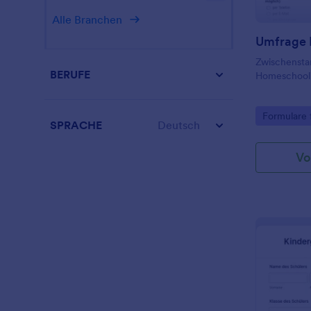
Alle Branchen
Zwischenst
BERUFE
Homeschooli
Go to Cate
Formulare 
SPRACHE
Deutsch
Vo