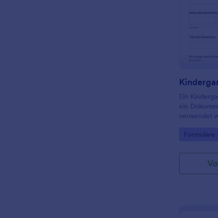
Ein Kinderga
ein Dokumen
verwendet w
des Schüler
Go to Cate
Formulare 
Vo