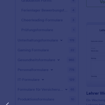
Graduation Forms
4
Vo
Ferienlager Bewerbungsformulare
4
Cheerleading-Formulare
3
Prüfungsformulare
1
Unterhaltungsformulare
178
Gaming Formulare
22
Gesundheitsformulare
965
Personalformulare
778
IT-Formulare
129
Formulare für Versicherungen
65
Produktionsformulare
10
Ein Wochenp
Lehrern bei 