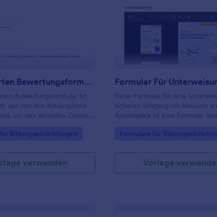
: Kindergarten Bewertungsformular
: F
Vorschau
Vorschau
Kindergarten Bewertungsformular
rten-Bewertungsformular ist
Diese Formular für eine Unterwe
t, das von den Kindergärten
sicheren Umgang mit Messern a
ird, um den aktuellen Zustand
Arbeitsplatz ist eine Formular Vor
s im Allgemeinen zu bewerten.
verwendet werden kann, um Mita
gory:
Go to Category:
für Bildungseinrichtungen
Formulare für Bildungseinricht
über die Gefahren und Risiken b
Umgang mit Messern zu informie
sie in den sicheren Gebrauch vo
rlage verwenden
Vorlage verwende
am Arbeitsplatz einzuweisen.