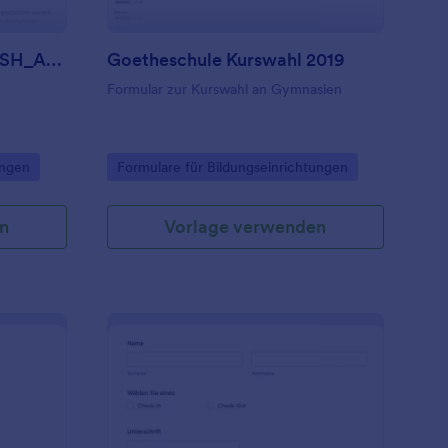
Sicherheitsunterweisung SH_ASI_Aufschnittmaschine
Goetheschule Kurswahl 2019
Formular zur Kurswahl an Gymnasien
Go to Category:
ungen
Formulare für Bildungseinrichtungen
n
Vorlage verwenden