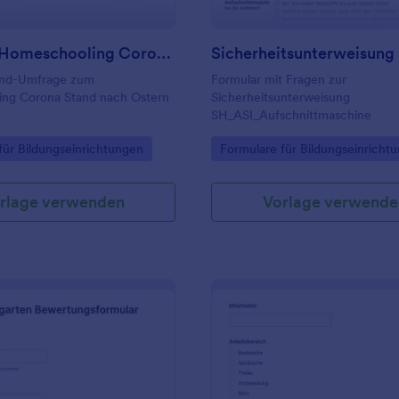
Umfrage Homeschooling Corona Zwischenstand Nach Ostern
and-Umfrage zum
Formular mit Fragen zur
ng Corona Stand nach Ostern
Sicherheitsunterweisung
SH_ASI_Aufschnittmaschine
gory:
Go to Category:
für Bildungseinrichtungen
Formulare für Bildungseinricht
rlage verwenden
Vorlage verwende