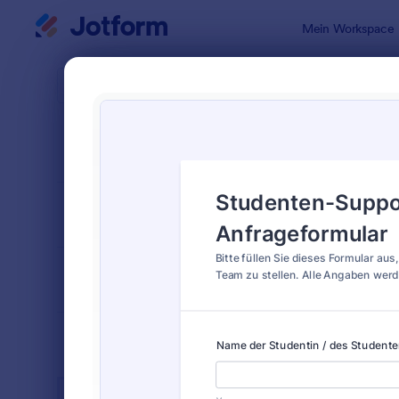
Dialog Start
Mein Workspace
Formularvo
Formu
SORTIEREN NACH
Beliebt
816 Vorlag
FORMULARLAYOUT
Klassisch
KATEGORIEN
BRANCHEN
Werbeformulare
31