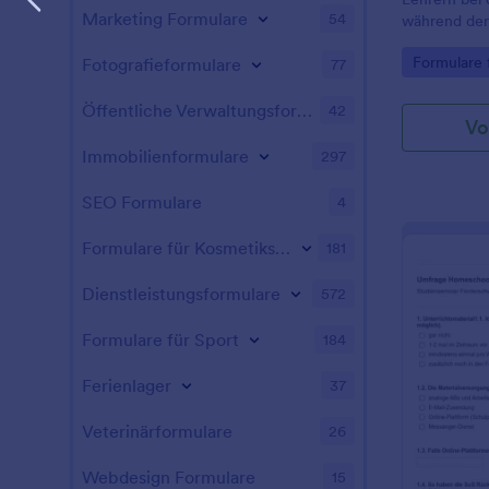
Marketing Formulare
54
während der
Go to Cate
Formulare 
Fotografieformulare
77
Öffentliche Verwaltungsformulare
42
Vo
Immobilienformulare
297
SEO Formulare
4
Formulare für Kosmetikstudios
181
Dienstleistungsformulare
572
Formulare für Sport
184
Ferienlager
37
Veterinärformulare
26
Webdesign Formulare
15