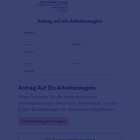
Antrag Auf Ein Arbeitszeugnis
Unser Formular für die Anforderung von
Arbeitszeugnissen dient dazu, Referenzen von den
in den Bewerbungen der Bewerber aufgeführten
Personen einzuholen, um einen besseren Ansatz für
Go to Category:
Empfehlungsformulare
den Einstellungsprozess zu erhalten. Der
Einstellungsprozess kann sehr zeitaufwändig sein,
auch ohne die Mühe, Referenzen ausfindig zu
Vorlage verwenden