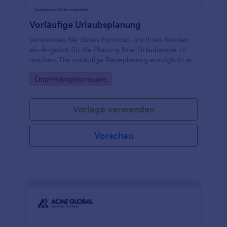
Vorläufige Urlaubsplanung
Verwenden Sie dieses Formular, um Ihren Kunden
ein Angebot für die Planung ihrer Urlaubsreise zu
machen. Die vorläufige Reiseplanung ermöglicht es
Ihren Kunden, sich eine Vorstellung von den
Go to Category:
Empfehlungsformulare
Angeboten an den verschiedenen Reisezielen zu
machen und sich so leichter für ihren Favoriten zu
entscheiden. Passen Sie die Felder ganz nach Ihren
Vorlage verwenden
Wünschen und Bedürfnissen an.
Vorschau