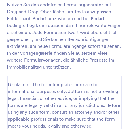
Nutzen Sie den codefreien Formulargenerator mit
Freundewerbungsformular
Drag-and-Drop-Oberfläche, um Texte anzupassen,
Verbreiten Sie die Nachricht über Ihr Unternehmen
Felder nach Bedarf umzustellen und bei Bedarf
mit einem einfachen Freundewerbungsformular!
bedingte Logik einzubauen, damit nur relevante Fragen
Ganz gleich, ob Sie Geschäftsinhaber,
erscheinen. Jede Formularantwort wird übersichtlich
Marketingleiter oder Vertriebsmitarbeiter sind,
gespeichert, und Sie können Benachrichtigungen
Go to Category:
Empfehlungsformulare
fangen Sie jetzt an, Ihre Empfehlungen zu erfassen.
aktivieren, um neue Formulareingänge sofort zu sehen.
Erstellen Sie einfach ein einfaches
Empfehlungsprogramm mit dieser kostenlosen
In der Vorlagengalerie finden Sie außerdem viele
Vorlage verwenden
Vorlage für ein Freundewerbungsformular und
weitere Formularvorlagen, die ähnliche Prozesse im
beginnen Sie mit der Weitergabe von
Immobilienalltag unterstützen.
Informationen.Mit unseren mehr als 100
Vorschau
Integrationen können Sie Empfehlungen erfassen
und an Ihre anderen Konten, wie CRM-Systeme,
Disclaimer: The form templates here are for
Speicherdienste und mehr, weiterleiten. Und wenn
informational purposes only. Jotform is not providing
Sie Ihre Empfehlungen im Laufe der Zeit verfolgen
legal, financial, or other advice, or implying that the
möchten, fügen Sie Ihrem Formular einen Timer
hinzu. Jotform macht es Ihnen leicht, Ihr
forms are legally valid in all or any jurisdictions. Before
Unternehmen mit einem einfachen
using any such form, consult an attorney and/or other
Freundewerbungsformular bekannt zu machen.
applicable professionals to make sure that the form
meets your needs, legally and otherwise.