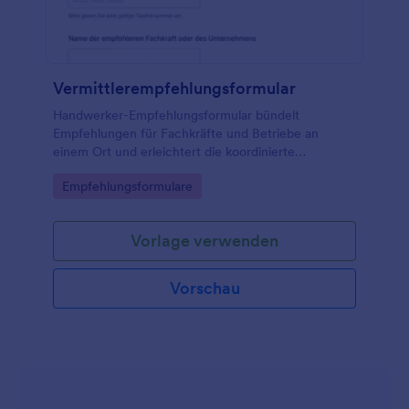
Vermittlerempfehlungsformular
Handwerker-Empfehlungsformular bündelt
Empfehlungen für Fachkräfte und Betriebe an
einem Ort und erleichtert die koordinierte
Kontaktaufnahme für Verwaltung, Bauprojekte oder
Go to Category:
Empfehlungsformulare
private Vorhaben über Jotform.
Vorlage verwenden
Vorschau