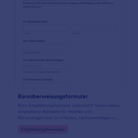
Büroüberweisungsformular
Büro-Empfehlungsformular unterstützt Teams dabei,
empfohlene Kontakte für Vertrieb und
Büromanagement zu erfassen, nachzuverfolgen und
die weitere Kontaktaufnahme über Jotform sauber
Go to Category:
Empfehlungsformulare
zu organisieren.