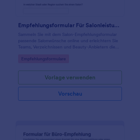
Empfehlungsformular Für Salonleistungen
Sammeln Sie mit dem Salon-Empfehlungsformular
passende Salonwünsche online und erleichtern Sie
Teams, Verzeichnissen und Beauty-Anbietern die
schnelle Zuordnung und Bearbeitung jeder
Go to Category:
Empfehlungsformulare
Formularantwort für eine zuverlässige
Datenaufnahme mit Jotform.
Vorlage verwenden
Vorschau