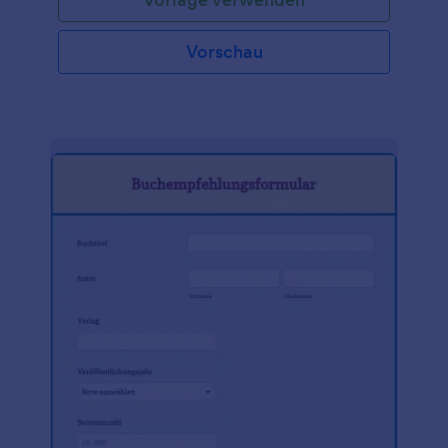
machen und deren Meinungen einzuholen. Daher
benötigen Sie eine Vorlage für ein Arbeitszeugnis,
die Ihnen dabei hilft, die Rückmeldungen zu
Vorschau
organisieren und später leicht zu überprüfen. In
unserem Antrag auf ein Arbeitszeugnis haben wir
nach Details zur Beschäftigung, Bewertungen des
Bewerbers und Feldern für Kommentare gesucht.
Nutzen Sie unser Formular als Leitfaden für die
Erstellung Ihrer eigenen Vorlage. Zu den
zusätzlichen Funktionen gehören die Integration
von Apps und Widgets. Sie können Referenzen mit
einem kostenlosen Formular für Arbeitszeugnisse
von überall aus erfassen - vom Tablet oder
Computer in Ihrem Büro oder von unterwegs über
die Jotform Mobile App. Wenn Sie fertig sind, teilen
Sie das Formular einfach mit einem Link, betten Sie
es auf Ihrer Website ein oder senden Sie den
Bewerbern einen Link, damit sie es selbst ausfüllen
können. Sie können die Antworten sogar an Ihre
anderen Konten senden, z. B. an Google Drive,
Dropbox oder Salesforce (auch auf Salesforce
AppExchange verfügbar). Machen Sie das Beste aus
Ihren Referenzen mit einem kostenlosen Formular