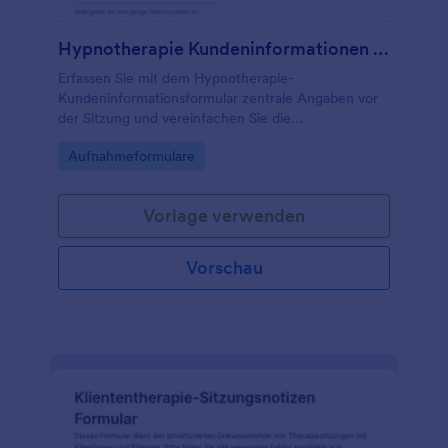
Hypnotherapie Kundeninformationen Fragebogen
Erfassen Sie mit dem Hypnotherapie-
Kundeninformationsformular zentrale Angaben vor
der Sitzung und vereinfachen Sie die
Datenaufnahme für Praxen und selbstständige
Go to Category:
Aufnahmeformulare
Therapeutinnen und Therapeuten mit Jotform.
Vorlage verwenden
Vorschau