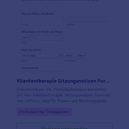
Kliententherapie Sitzungsnotizen Formular
Dokumentieren Sie Therapiesitzungen konsistent
mit dem Kliententherapie-Sitzungsnotizen Formular
von Jotform, ideal für Praxen und Beratungsstellen,
die Sitzungsverläufe digital erfassen und intern
Go to Category:
Formulare für Therapeuten
geordnet verwalten möchten.
Vorlage verwenden