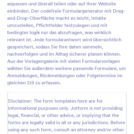
anpassen und überall teilen oder auf Ihrer Website
Vertraulichkeitserklärung Für Gruppentherapie Formular
einbinden. Der codefreie Formulargenerator mit Drag-
and-Drop-Oberfläche macht es leicht, Inhalte
Das Gruppentherapie-Vertraulichkeitsformular
erleichtert Praxen und Beratungsstellen die
umzustellen, Pflichtfelder festzulegen und mit
Dokumentation von Vertraulichkeit und
bedingter logik nur das abzufragen, was wirklich
Gruppenregeln vor dem Start einer
relevant ist. Jede formularantwort wird übersichtlich
Go to Category:
Einverständniserklärungen
Gruppentherapie und unterstützt eine konsistente
gespeichert, sodass Sie Ihre daten sammeln,
Datenaufnahme mit Jotform.
nachverfolgen und im Alltag sicherer planen können.
Vorlage verwenden
Aus der Vorlagengalerie mit vielen Formularvorlagen
wählen Sie außerdem weitere passende Formulare, um
Vorschau
Anmeldungen, Rückmeldungen oder Folgetermine im
gleichen Stil zu erfassen.
Disclaimer: The form templates here are for
informational purposes only. Jotform is not providing
legal, financial, or other advice, or implying that the
forms are legally valid in all or any jurisdictions. Before
using any such form, consult an attorney and/or other