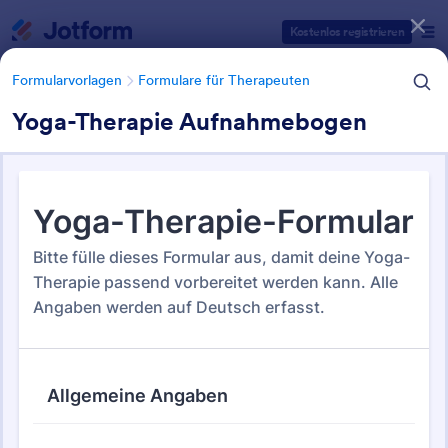
Dialog Start
Kostenlos registrieren
Formularvorlagen
Formulare für Therapeuten
Yoga-Therapie Aufnahmebogen
Formularvorlagen Kategorien
Formularvorlagen
Formulare für Therapeuten
Formulare für Therapeuten
6 Vorlagen