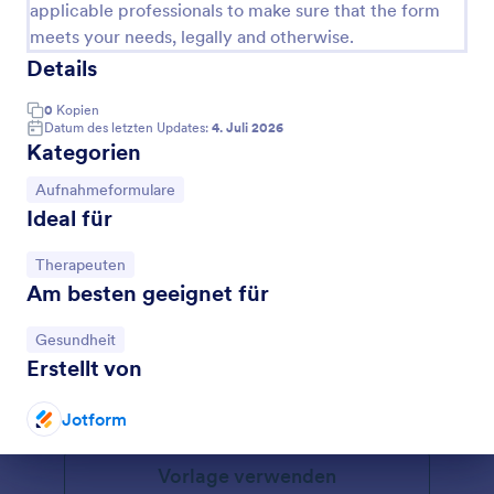
applicable professionals to make sure that the form
meets your needs, legally and otherwise.
Details
0
Kopien
Datum des letzten Updates:
4. Juli 2026
Kategorien
Zur Kategorie:
Aufnahmeformulare
Ideal für
Zur Kategorie:
Therapeuten
Am besten geeignet für
Klientenfortschrittsnotizen Formular 📝
Dokumentieren Sie Sitzungen, Fortschritte und
Zur Kategorie:
Gesundheit
nächste Schritte zuverlässig mit dem Klienten-
Erstellt von
Fortschrittsnotizen-Formular und vereinfachen Sie
die Datenerfassung für Therapie, Coaching und
Go to Category:
Formulare für Therapeuten
Betreuungsteams mit Jotform.
Jotform
Dialog Ende
Vorlage verwenden