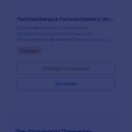
Familientherapie Fortschrittsnotiz Umfrage
Das Familientherapie-Fortschrittsnotiz-
Umfrageformular erleichtert Praxen und
Beratungsstellen die laufende Datenerfassung zu
Therapiesitzungen und unterstützt eine konsistente
Go to Category:
Umfragen
Dokumentation über mehrere Termine hinweg mit
Jotform.
Vorlage verwenden
Vorschau
Über Formulare für Therapeuten