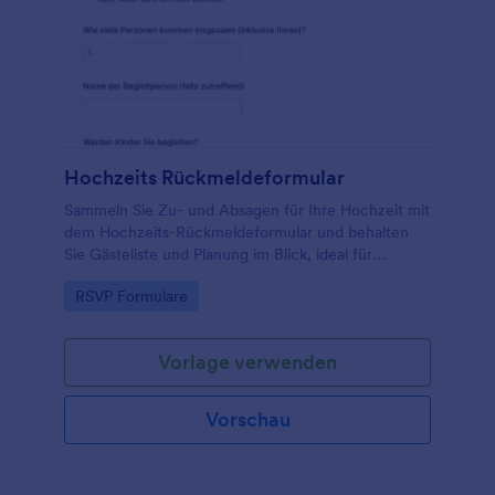
Unabhängig davon, wie Sie die Antworten erfassen,
werden Sie im Handumdrehen RSVPs erhalten.
Beginnen Sie mit der Planung Ihrer nächsten
Familienveranstaltung mit einem kostenlosen
Online-Anmeldeformular für
Familienveranstaltungen.
Hochzeits Rückmeldeformular
Sammeln Sie Zu- und Absagen für Ihre Hochzeit mit
dem Hochzeits-Rückmeldeformular und behalten
Sie Gästeliste und Planung im Blick, ideal für
Brautpaare, Trauzeugen und Veranstaltungsplaner.
Go to Category:
RSVP Formulare
Vorlage verwenden
Vorschau