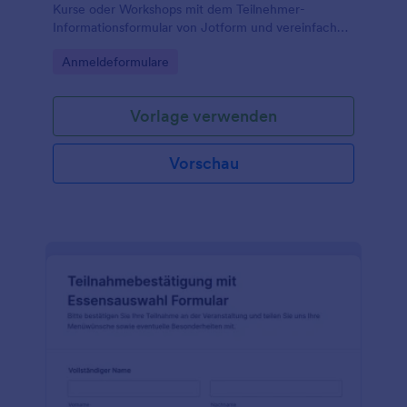
Kurse oder Workshops mit dem Teilnehmer-
Informationsformular von Jotform und vereinfachen
Sie die Datenerfassung inklusive Kontaktaufnahme,
Go to Category:
Anmeldeformulare
Organisation und dokumentierter Einwilligung.
Vorlage verwenden
Vorschau