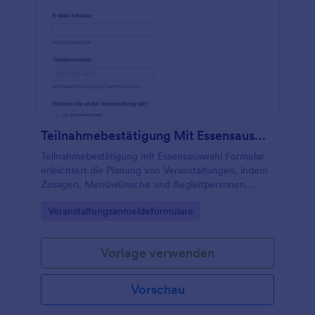
Teilnahmebestätigung Mit Essensauswahl Formular
Teilnahmebestätigung mit Essensauswahl Formular
erleichtert die Planung von Veranstaltungen, indem
Zusagen, Menüwünsche und Begleitpersonen
online erfasst werden, ideal für Unternehmen,
Go to Category:
Veranstaltungsanmeldeformulare
Vereine und private Gastgeber.
Vorlage verwenden
Vorschau