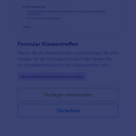
Formular Klassentreffen
Planen Sie ein Klassentreffen und benötigen Sie eine
Vorlage für ein Anmeldeformular? Hier finden Sie
ein Anmeldeformular für ein Klassentreffen mit
grundlegenden Feldern, das als Einladungsformular
Go to Category:
Veranstaltungsanmeldeformulare
für die Veranstaltung dienen sollte. Mit diesem
Anmeldeformular für ein Klassentreffen können Sie
Ihre Ehemaligen über die Einzelheiten der
Vorlage verwenden
Veranstaltung, den Zeitpunkt und den
Veranstaltungsort informieren. Mit einem einfachen
Anmeldeformular für ein Klassentreffen wie diesem
Vorschau
wird die Organisation einer solchen Veranstaltung
zum Kinderspiel.