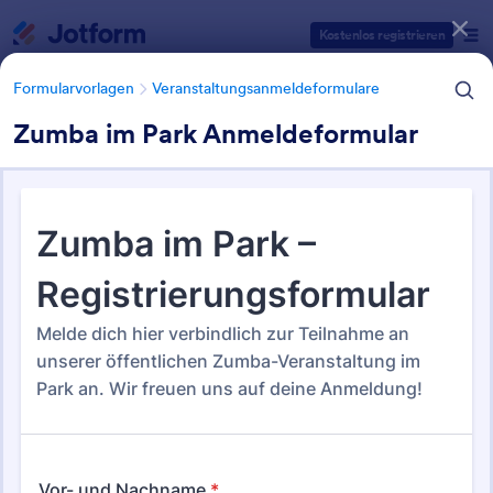
Dialog Start
Kostenlos registrieren
Formularvorlagen
Veranstaltungsanmeldeformulare
Zumba im Park Anmeldeformular
Formularvorlagen Kategorien
Formularvorlagen
Veranstaltungsanmeldeformulare
Veranstaltungsanmeldeformul
are
183 Vorlagen