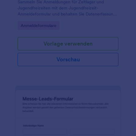
Sammeln Sie Anmeldungen für Zeltlager und
Jugendfreizeiten mit dem Jugendfreizeit-
Anmeldeformular und behalten Sie Datenerfassung,
Erreichbarkeit der Erziehungsberechtigten und
Go to Category:
Anmeldeformulare
organisatorische Angaben an einem Ort.
Vorlage verwenden
Vorschau