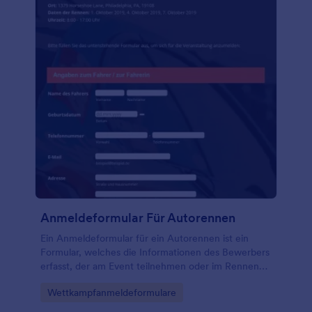
Anmeldeformular Für Autorennen
Ein Anmeldeformular für ein Autorennen ist ein
Formular, welches die Informationen des Bewerbers
erfasst, der am Event teilnehmen oder im Rennen
starten möchte. Dieses Formular fragt auch die
Go to Category:
Wettkampfanmeldeformulare
Details des Autos ab und kann durch das Einbinden
einer Zahlungsintegration auch Zahlungen