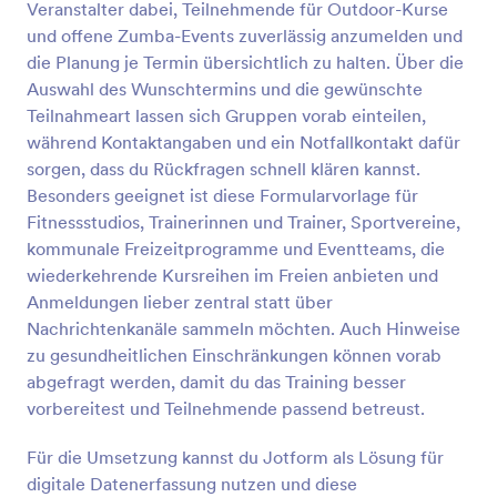
benötigt, wie z.B. die Daten des Teilnehmers, seine
Veranstalter dabei, Teilnehmende für Outdoor-Kurse
Kontaktdaten, die Anzahl der Teilnehmer, mit denen
und offene Zumba-Events zuverlässig anzumelden und
er/sie kommen wird, und eine kurze Frage, wie
Vorschau
die Planung je Termin übersichtlich zu halten. Über die
er/sie von dem Workshop erfahren hat. Diese
Auswahl des Wunschtermins und die gewünschte
Vorlage enthält auch ein Zahlungsfeld für den Fall,
dass Sie eine Eintrittsgebühr für die Veranstaltung
Teilnahmeart lassen sich Gruppen vorab einteilen,
erheben. So haben Sie eine gute Grundlage um aus
während Kontaktangaben und ein Notfallkontakt dafür
der allgemeinen Workshop-Anmeldung eine perfekt
sorgen, dass du Rückfragen schnell klären kannst.
auf Sie zugeschnittene zu erstellen. Bei Fragen zur
Besonders geeignet ist diese Formularvorlage für
Anpassung hilft der Jotform Support kompetent
Fitnessstudios, Trainerinnen und Trainer, Sportvereine,
weiter.
kommunale Freizeitprogramme und Eventteams, die
wiederkehrende Kursreihen im Freien anbieten und
Anmeldungen lieber zentral statt über
Nachrichtenkanäle sammeln möchten. Auch Hinweise
zu gesundheitlichen Einschränkungen können vorab
abgefragt werden, damit du das Training besser
vorbereitest und Teilnehmende passend betreust.
Für die Umsetzung kannst du Jotform als Lösung für
digitale Datenerfassung nutzen und diese