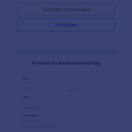
empfangen. Dies wird sicherlich den
Vorlage verwenden
Anmeldeprozess für das Event verbessern. Diese
fantastische Vorlage für ein Formular zur
Anmeldung für ein Autorennen enthält
Vorschau
Formularfelder, in denen die Angaben zum Fahrer,
die Kontaktdaten für Notfälle, die Fahrzeugdaten,
der Zahlungsabschnitt und die Verzichtserklärung
abgefragt werden. Die Autodetails fragen nach der
Marke, dem Modell, dem Jahr, der Farbe, dem
Kennzeichen und eventuellen Änderungen am
Auto. Diese Vorlage enthält außerdem einen
Bereich, in dem Sie statischen Text, wie die Details
des Events eintragen können. Der
Zahlungsabschnitt verwendet eine
Zahlungsintegration, in der der Nutzer ein Produkt
auswählen und der Gesamtbetrag automatisch
errechnet wird. Um die digitale Unterschrift des
Teilnehmers zu erfassen, verwendet das Formular
das E-Unterschrift Widget.