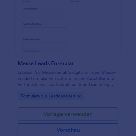
Messe Leads Formular
Erfassen Sie Messekontakte digital mit dem Messe-
Leads-Formular von Jotform, damit Aussteller und
Vertriebsteams Leads direkt am Stand sammeln,
sauber dokumentieren und schneller nachfassen
Go to Category:
Formulare zur Leadgenerierung
können.
Vorlage verwenden
Vorschau