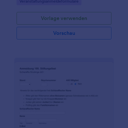
Go to Category:
Veranstaltungsanmeldeformulare
Vorlage verwenden
Vorschau