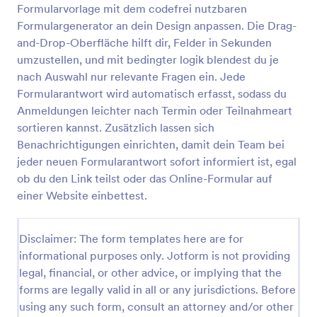
Formularvorlage mit dem codefrei nutzbaren
Formulargenerator an dein Design anpassen. Die Drag-
and-Drop-Oberfläche hilft dir, Felder in Sekunden
Formular Für Eine Einladung Zu Virtuellem Event
umzustellen, und mit bedingter logik blendest du je
Dieses Formular für eine Einladung zu virtuellem
nach Auswahl nur relevante Fragen ein. Jede
Event ist ein typisches Anmeldeformular für einen
Formularantwort wird automatisch erfasst, sodass du
Veranstalter, der eine Möglichkeit braucht
Einzelpersonen oder Organisationen zu einem
Anmeldungen leichter nach Termin oder Teilnahmeart
Go to Category:
Veranstaltungsanmeldeformulare
kommenden virtuellen Event einzuladen. Ein
sortieren kannst. Zusätzlich lassen sich
virtuelles Event ist wie eine herkömmliche
Benachrichtigungen einrichten, damit dein Team bei
Veranstaltung, zu der die Teilnehmer tatsächlich an
jeder neuen Formularantwort sofort informiert ist, egal
Vorlage verwenden
einem Veranstaltungsort teilnehmen, nur dass dies
ob du den Link teilst oder das Online-Formular auf
bei einem virtuellen Event alles online erfolgt und
geplant wird. Virtuelle Events erfordern dieselbe
einer Website einbettest.
Vorschau
effektive Planung, Werbung und Interaktion mit den
gewünschten Teilnehmern. Daher sollte auch Online
auf die gewünschte Zielgruppe zugegangen
Disclaimer: The form templates here are for
werden. Ein Online-Formular wie dieses ist die beste
informational purposes only. Jotform is not providing
Art eine Einladung auszusprechen. Der Link kann
legal, financial, or other advice, or implying that the
übe Social Media geteilt oder per E-Mail versandt
forms are legally valid in all or any jurisdictions. Before
werden, um zur Teilnahme anzuregen und direkt ein
using any such form, consult an attorney and/or other
gutes Mittel zur Kommunikation anzubieten. Diese