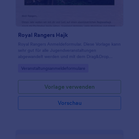
Royal Rangers Hajk
Royal Rangers Anmeldeformular. Diese Vorlage kann
sehr gut für alle Jugendveranstaltungen
abgewandelt werden und mit dem Drag&Drop
Formular Builder zu Ihrer eigenen gemacht werden.
Go to Category:
Veranstaltungsanmeldeformulare
Vorlage verwenden
Vorschau