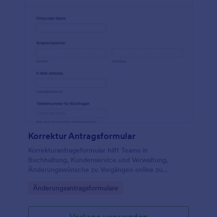
Korrektur Antragsformular
Korrekturanfrageformular hilft Teams in
Buchhaltung, Kundenservice und Verwaltung,
Änderungswünsche zu Vorgängen online zu
erfassen und die Datenerfassung mit Jotform für
Go to Category:
Änderungsantragsformulare
eine schnelle interne Bearbeitung zu bündeln.
Vorlage verwenden