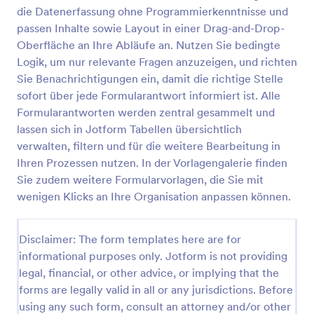
die Datenerfassung ohne Programmierkenntnisse und
Zeiterfassungskorrektur Formular
passen Inhalte sowie Layout in einer Drag-and-Drop-
Erfassen Sie Korrekturanträge für Arbeitszeiten mit
Oberfläche an Ihre Abläufe an. Nutzen Sie bedingte
dem Zeiterfassungskorrektur-Formular und sorgen
Logik, um nur relevante Fragen anzuzeigen, und richten
Sie für klare Freigaben durch Vorgesetzte,
Sie Benachrichtigungen ein, damit die richtige Stelle
nachvollziehbare Datenerfassung und saubere
sofort über jede Formularantwort informiert ist. Alle
Go to Category:
Änderungsantragsformulare
Dokumentation in Jotform.
Formularantworten werden zentral gesammelt und
lassen sich in Jotform Tabellen übersichtlich
Vorlage verwenden
verwalten, filtern und für die weitere Bearbeitung in
Ihren Prozessen nutzen. In der Vorlagengalerie finden
Vorschau
Sie zudem weitere Formularvorlagen, die Sie mit
wenigen Klicks an Ihre Organisation anpassen können.
Disclaimer: The form templates here are for
informational purposes only. Jotform is not providing
legal, financial, or other advice, or implying that the
forms are legally valid in all or any jurisdictions. Before
using any such form, consult an attorney and/or other