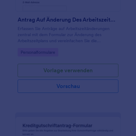
Antrag Auf Änderung Des Arbeitszeitplans Formular
Erfassen Sie Anträge auf Arbeitszeitänderungen
zentral mit dem Formular zur Änderung des
Arbeitszeitplans und vereinfachen Sie die
Datenerfassung und Weiterleitung in Teams,
Go to Category:
Personalformulare
Personalabteilung und Führungskräften mit Jotform.
Vorlage verwenden
Vorschau