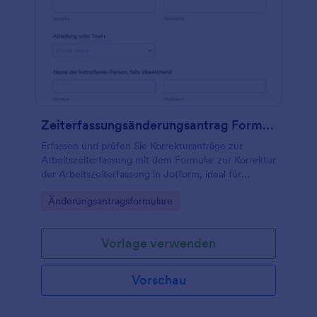
Zeiterfassungsänderungsantrag Formular
Erfassen und prüfen Sie Korrekturanträge zur
Arbeitszeiterfassung mit dem Formular zur Korrektur
der Arbeitszeiterfassung in Jotform, ideal für
Personalabteilung, Teamleitungen und
Go to Category:
Änderungsantragsformulare
Schichtbetriebe zur digitalen Datenerfassung.
Vorlage verwenden
Vorschau