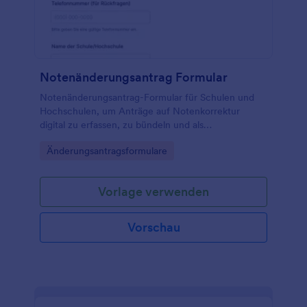
Notenänderungsantrag Formular
Notenänderungsantrag-Formular für Schulen und
Hochschulen, um Anträge auf Notenkorrektur
digital zu erfassen, zu bündeln und als
Formularantworten in Jotform für die weitere
Go to Category:
Änderungsantragsformulare
Bearbeitung bereitzuhalten.
Vorlage verwenden
Vorschau