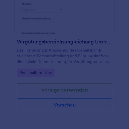
Vergütungsbereichsangleichung Umfrage
Das Formular zur Anpassung des Gehaltsbands
erleichtert Personalabteilung und Führungskräften
die digitale Datenerfassung für Vergütungsanträge,
inklusive einheitlicher Formularantworten und klarer
Go to Category:
Personalformulare
Weiterleitung im internen Prozess.
Vorlage verwenden
Vorschau