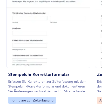
Vorschau
Stempeluhr Korrekturformular
Zeite
Erfassen Sie Korrekturen zur Zeiterfassung mit dem
Erfasse
Stempeluhr-Korrekturformular und dokumentieren
dem Ze
Sie Änderungen nachvollziehbar für Mitarbeitende,
Sie für
Vorgesetzte und die Personalabteilung.
nachvo
Go to Category:
Go to
Formulare zur Zeiterfassung
Änder
Dokume