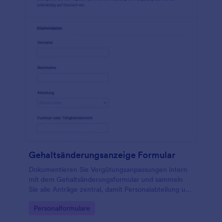
Gehaltsänderungsanzeige Formular
Dokumentieren Sie Vergütungsanpassungen intern
mit dem Gehaltsänderungsformular und sammeln
Sie alle Anträge zentral, damit Personalabteilung und
Führungskräfte Entscheidungen schneller prüfen
Go to Category:
Personalformulare
und rückmelden können.