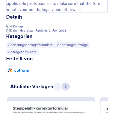
applicable professionals to make sure that the form
meets your needs, legally and otherwise.
Details
0
Kopien
Datum des letzten Updates:
2. Juni 2026
Kategorien
Zur Kategorie:
Zur Kategorie:
Änderungsantragsformulare
Änderungsaufträge
Zur Kategorie:
Anfrageformulare
Erstellt von
Wöchentliche Arbeitszeitkorrektur Formular
Jotform
Das Wöchentliche Arbeitszeitkorrektur Formular
erleichtert Teams die digitale Datenerfassung von
Korrekturanträgen und unterstützt Führungskräfte
Ähnliche Vorlagen
Zurück
Weiter
bei der schnellen Prüfung und Freigabe von
Go to Category:
Änderungsantragsformulare
Arbeitszeiten.
Vorlage verwenden