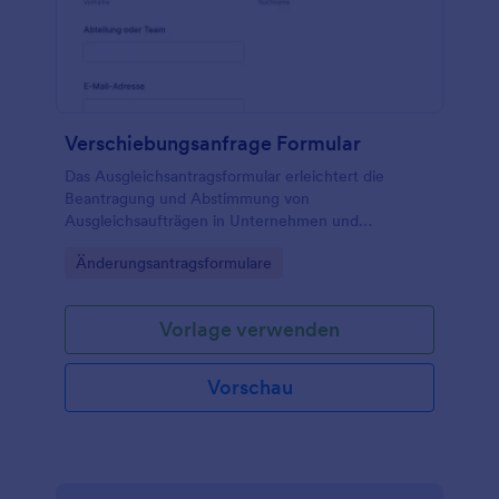
Verschiebungsanfrage Formular
Das Ausgleichsantragsformular erleichtert die
Beantragung und Abstimmung von
Ausgleichsaufträgen in Unternehmen und
Organisationen, damit Anfragen schneller geprüft,
Go to Category:
Änderungsantragsformulare
priorisiert und bearbeitet werden können.
Vorlage verwenden
Vorschau