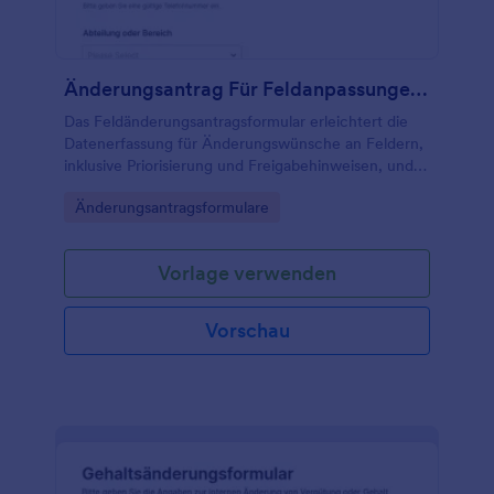
Änderungsantrag Für Feldanpassungen Formular
Das Feldänderungsantragsformular erleichtert die
Datenerfassung für Änderungswünsche an Feldern,
inklusive Priorisierung und Freigabehinweisen, und
eignet sich für Fachabteilungen, Verwaltung sowie
Go to Category:
Änderungsantragsformulare
Prozessverantwortliche in Organisationen.
Vorlage verwenden
Vorschau