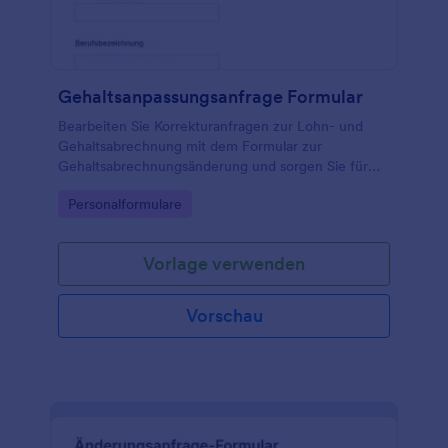
Gehaltsanpassungsanfrage Formular
Bearbeiten Sie Korrekturanfragen zur Lohn- und
Gehaltsabrechnung mit dem Formular zur
Gehaltsabrechnungsänderung und sorgen Sie für
klare Datenerfassung, interne Abstimmung und
Go to Category:
Personalformulare
nachvollziehbare Formularantworten in Jotform.
Vorlage verwenden
Vorschau