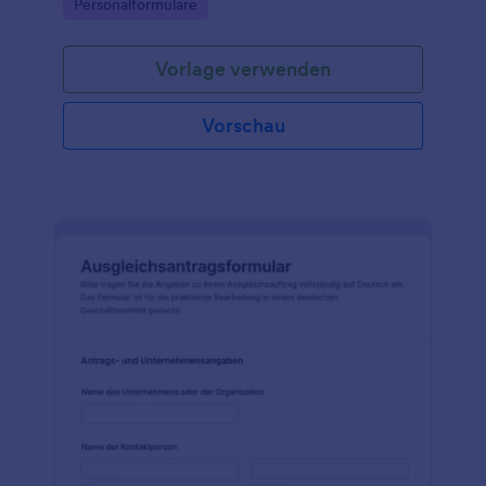
Go to Category:
Personalformulare
Abteilung konsistent prüfen und dokumentieren
können.
Vorlage verwenden
Vorschau