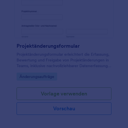
Projektänderungsformular
Projektänderungsformular erleichtert die Erfassung,
Bewertung und Freigabe von Projektänderungen in
Teams, inklusive nachvollziehbarer Datenerfassung
und zentraler Verwaltung der Formularantworten
Go to Category:
Änderungsaufträge
mit Jotform.
Vorlage verwenden
Vorschau