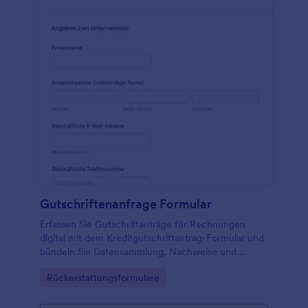
Gutschriftenanfrage Formular
Erfassen Sie Gutschriftanträge für Rechnungen
digital mit dem Kreditgutschriftantrag-Formular und
bündeln Sie Datensammlung, Nachweise und
Formularantworten für Buchhaltung, Kundenservice
Go to Category:
Rückerstattungsformulare
und Vertrieb in einem klaren Prozess mit Jotform.