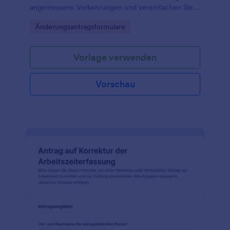
angemessene Vorkehrungen und vereinfachen Sie
Kommunikation, Priorisierung und Datenaufnahme in
Go to Category:
Änderungsantragsformulare
Teams und Organisationen.
Vorlage verwenden
Vorschau