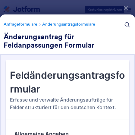
Dialog Start
Kostenlos registrieren
Anfrageformulare
Änderungsantragsformulare
Änderungsantrag für
Feldanpassungen Formular
Formularvorlagen Kategorien
Anfrageformulare
Änderungsantragsformulare
Änderungsantragsformulare
29 Vorlagen