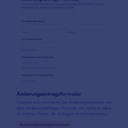
Änderungsantragsformular
Erfassen und priorisieren Sie Änderungswünsche mit
dem Änderungsanfrage-Formular von Jotform, ideal
für interne Teams, die Anfragen zentral sammeln,
Zuständigkeiten klären und Umsetzungen planbar
Go to Category:
Änderungsantragsformulare
machen möchten.