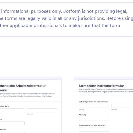
informational purposes only. Jotform is not providing legal,
e forms are legally valid in all or any jurisdictions. Before usin
ther applicable professionals to make sure that the form
: Gutschriftenanfrage Formular
: Ä
Vorschau
Vorschau
ftenanfrage Formular
 Gutschriftanträge für
Das Feldänderungsantragsformul
digital mit dem
erleichtert die Datenerfassung fü
riftantrag-Formular und
Änderungswünsche an Feldern, in
 Datensammlung, Nachweise
Priorisierung und Freigabehinwei
gory:
Go to Category:
tungsformulare
Änderungsantragsformulare
rantworten für Buchhaltung,
eignet sich für Fachabteilungen,
 Formular
: Wöchentliche Arbeitszeitkorrektur Formular
: Stem
Vorschau
Vorschau
e und Vertrieb in einem klaren
Verwaltung sowie Prozessverantw
Jotform.
Organisationen.