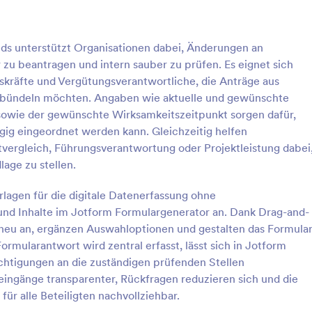
: Inventurkorrekturformular
: Ko
Vorschau
Vorschau
ds unterstützt Organisationen dabei, Änderungen an
zu beantragen und intern sauber zu prüfen. Es eignet sich
skräfte und Vergütungsverantwortliche, die Anträge aus
 bündeln möchten. Angaben wie aktuelle und gewünschte
sowie der gewünschte Wirksamkeitszeitpunkt sorgen dafür,
orrekturformular
Korrektur Antragsformul
ügig eingeordnet werden kann. Gleichzeitig helfen
en Sie Bestandskorrekturen im
Korrekturanfrageformular hilft Te
ergleich, Führungsverantwortung oder Projektleistung dabei
n Filialen mit dem
Buchhaltung, Kundenservice und
age zu stellen.
ekturformular und sorgen Sie
Verwaltung, Änderungswünsche 
ziehbare Datenerfassung und
Vorgängen online zu erfassen und
rlagen für die digitale Datenerfassung ohne
gory:
Go to Category:
antragsformulare
Änderungsantragsformulare
e Freigaben in Jotform.
Datenerfassung mit Jotform für 
nd Inhalte im Jotform Formulargenerator an. Dank Drag-and-
schnelle interne Bearbeitung zu 
neu an, ergänzen Auswahloptionen und gestalten das Formula
rlage verwenden
Vorlage verwende
rmularantwort wird zentral erfasst, lässt sich in Jotform
chtigungen an die zuständigen prüfenden Stellen
ingänge transparenter, Rückfragen reduzieren sich und die
ür alle Beteiligten nachvollziehbar.