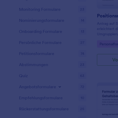
Monitoring Formulare
23
Nominierungsformulare
14
Antrag auf 
erleichtert 
Onboarding Formulare
13
Umgruppieru
Personalabte
Persönliche Formulare
27
Go to Cate
Personalfo
Änderungen 
konsistent 
Petitionsformulare
74
können.
Vo
Abstimmungen
23
Quiz
63
Angebotsformulare
72
Empfehlungsformulare
10
Rückerstattungsformulare
25