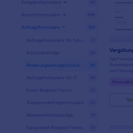
Freigabeformulare
53
Berichtsformulare
549
Anfrageformulare
722
Anfrageformulare für Informationen
71
Arbeitsaufträge
38
Das Formula
Gehaltsbands
Änderungsantragsformulare
29
und Führungs
Datenerfass
Anfrageformulare für IT
29
Go to Cate
Personalfo
inklusive ei
und klarer W
Event Request Forms
27
Prozess.
Vo
Transportanfrageformulare
23
Abwesenheitsanträge
17
Equipment Request Forms
13