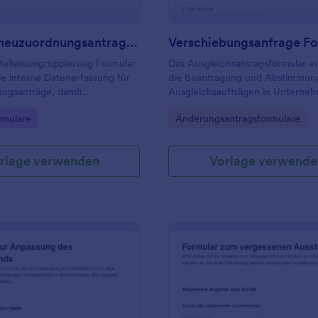
Positionsneuzuordnungsantrag Formular
Verschiebungsanfrage F
Stellenumgruppierung Formular
Das Ausgleichsantragsformular er
die interne Datenerfassung für
die Beantragung und Abstimmun
ngsanträge, damit
Ausgleichsaufträgen in Unterne
ilung und Führungskräfte
Organisationen, damit Anfragen s
gory:
Go to Category:
rmulare
Änderungsantragsformulare
an Rolle oder Abteilung
geprüft, priorisiert und bearbeit
prüfen und dokumentieren
können.
rlage verwenden
Vorlage verwende