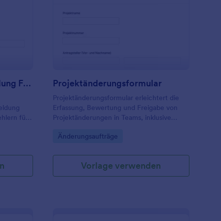
ehlende Arbeitszeitmeldung Formular
: Projektänderungsfor
Vorschau
Fehlende Arbeitszeitmeldung Formular
Projektänderungsformular
Projektänderungsformular erleichtert die
eldung
Erfassung, Bewertung und Freigabe von
hlern für
Projektänderungen in Teams, inklusive
nd
nachvollziehbarer Datenerfassung und
Go to Category:
Änderungsaufträge
tzt eine
zentraler Verwaltung der
 Jotform.
Formularantworten mit Jotform.
n
Vorlage verwenden