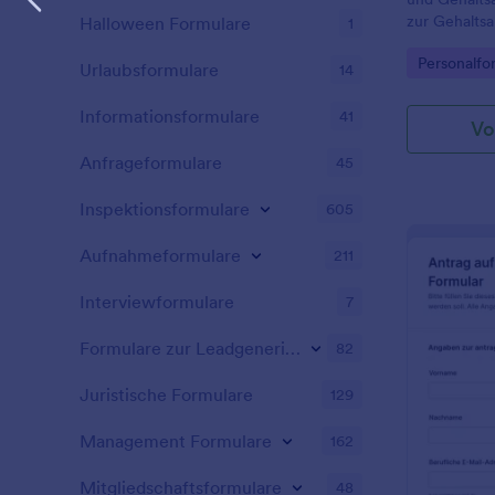
zur Gehalts
Halloween Formulare
1
sorgen Sie f
Go to Cate
Personalfo
interne Abs
Urlaubsformulare
14
Formularant
Informationsformulare
41
Vo
Anfrageformulare
45
Inspektionsformulare
605
Aufnahmeformulare
211
Interviewformulare
7
Formulare zur Leadgenerierung
82
Juristische Formulare
129
Management Formulare
162
Mitgliedschaftsformulare
48