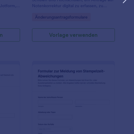
Jotform,
Notenkorrektur digital zu erfassen, zu
agen
bündeln und als Formularantworten in
Go to Category:
Änderungsantragsformulare
 klären
Jotform für die weitere Bearbeitung
en
bereitzuhalten.
n
Vorlage verwenden
erschiebungsanfrage Formular
: Zeiterfassungsfehle
Vorschau