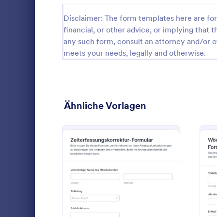
Stornierungsformulare
31
Disclaimer: The form templates here are for 
financial, or other advice, or implying that th
Check-in Formulare
14
any such form, consult an attorney and/or o
meets your needs, legally and otherwise.
Check-Out Formulare
3
Checklisten-Formulare
367
Weihnachtsformulare
48
Ähnliche Vorlagen
Anspruchsformulare
29
Gutschri
Coaching Formulare
10
Erfassen Sie
Bestätigungsformulare
17
Rechnungen 
Kreditgutsch
Consulting-Formulare
13
bündeln Sie
Go to Cate
Rückerstat
und Formula
: Zeiterfassungskorrektur
Vorschau
Inhaltsformulare
19
Kundenservic
Prozess mit 