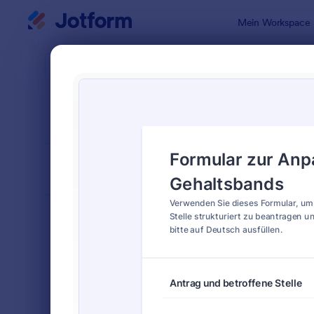
Dialog Start
Mein Workspace
Formularvo
Ände
SORTIEREN NACH
Beliebt
29 Vorlage
FORMULARLAYOUT
Klassisch
KATEGORIEN
Bestellformulare
719
Anmeldeformulare
676