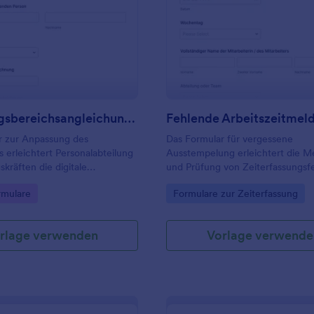
: Vergütungsbereichsangleichung Umfrage
: F
Vorschau
Vorschau
Vergütungsbereichsangleichung Umfrage
r zur Anpassung des
Das Formular für vergessene
 erleichtert Personalabteilung
Ausstempelung erleichtert die M
kräften die digitale
und Prüfung von Zeiterfassungsfe
ung für Vergütungsanträge,
Mitarbeitende, Teamleitungen u
gory:
Go to Category:
rmulare
Formulare zur Zeiterfassung
nheitlicher Formularantworten
Personalabteilungen und unterstü
eiterleitung im internen
konsistente Datenerfassung über
rlage verwenden
Vorlage verwende