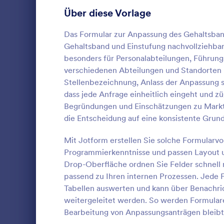
Anmeldeformulare
85
Über diese Vorlage
Abstimmung
35
Das Formular zur Anpassung des Gehaltsban
Gehaltsband und Einstufung nachvollziehbar 
Abstract-Formulare
11
besonders für Personalabteilungen, Führung
verschiedenen Abteilungen und Standorten
Genehmigungsformulare
91
Stellenbezeichnung, Anlass der Anpassung 
Inventurk
dass jede Anfrage einheitlich eingeht und z
Bewertungsformulare
74
Dokumentier
Begründungen und Einschätzungen zu Marktv
Lager oder i
Anwesenheitsformulare
11
die Entscheidung auf eine konsistente Grundl
Inventurkorr
für nachvoll
Audit Formulare
63
Mit Jotform erstellen Sie solche Formularvo
Go to Cate
Änderungs
klare intern
Programmierkenntnisse und passen Layout u
Autorisierungsformulare
79
Drop-Oberfläche ordnen Sie Felder schnell 
Vo
passend zu Ihren internen Prozessen. Jede Fo
Award-Formulare
16
Tabellen auswerten und kann über Benachri
Black Friday Formulare
weitergeleitet werden. So werden Formulare
32
Bearbeitung von Anpassungsanträgen bleibt f
Formulare für Berechnungen
17