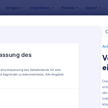
Vorlagen
Integrationen
Produkte
Support
rlagen
Anfrageformulare
Änderungsantragsformulare
rungsantragsformulare
n
An
V
e
Das
erl
: Stempeluhr Korrekturformular
: Ze
Vorschau
Vorschau
die
ink
kla