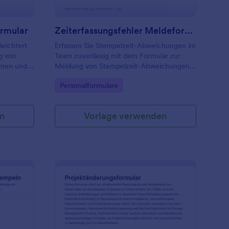
ormular
Zeiterfassungsfehler Meldeformular
leichtert
Erfassen Sie Stempelzeit-Abweichungen im
g von
Team zuverlässig mit dem Formular zur
hmen und
Meldung von Stempelzeit-Abweichungen
chneller
und vereinfachen Sie die interne Klärung
Go to Category:
Personalformulare
et werden
und Datenerfassung mit Jotform.
n
Vorlage verwenden