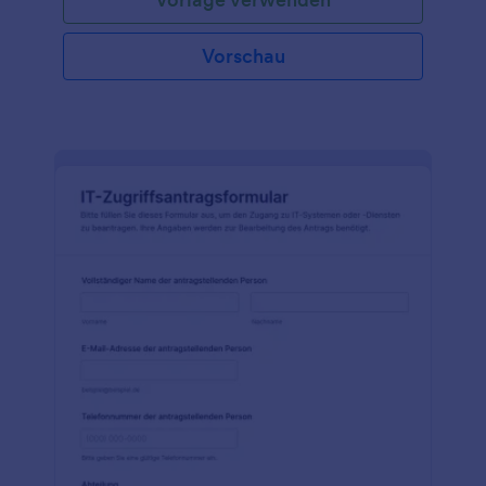
verstehen. Wenn Sie ein Netzwerk- oder
Computersystemadministrator sind, können Sie
diese Vorlage verwenden, um ein
Vorschau
Systemanfrageformular zu erstellen. Alle Felder und
das Design des Formulars können über das
benutzerfreundliche Erstellungspanel angepasst
werden, ohne dass eine einzige Zeile Code
erforderlich ist. Sie können weitere Frage-Felder
hinzufügen, um mehr Informationen zu sammeln,
oder die vorhandenen Felder ändern oder
entfernen. Sie können Ihr Logo hinzufügen, die
Farben und Themen ändern. Sie können dieses
Formular dann auf Ihrer Website einbetten, über
einen QR-Code weitergeben, per E-Mail versenden
oder direkt über einen Link weitergeben. Jede
Übermittlung füllt automatisch Ihr Jotform-Konto
aus, oder Sie können es mit Ihren anderen Konten
integrieren.