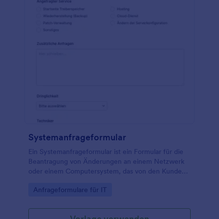
benutzerfreundlicher Formulargenerator, der das
Ändern, Hinzufügen oder Entfernen von Feldern
durch die Drag & Drop-Funktion sowie das Ändern
von Farben, Schriftarten und Hintergrund ohne
jegliche Programmierung ermöglicht. Binden Sie
dieses Formular einfach in Ihre Website ein oder
geben Sie es per URL weiter. All das ist ohne
Programmierkenntnisse möglich!
Systemanfrageformular
Ein Systemanfrageformular ist ein Formular für die
Beantragung von Änderungen an einem Netzwerk
oder einem Computersystem, das von den Kunden
an das IT-Team geschickt wird. Verwenden Sie diese
Go to Category:
Anfrageformulare für IT
Vorlage, um Informationen über die aktuellen
Netzwerk- oder Computersysteme Ihrer Kunden
bereitzustellen und deren Anforderungen zu
Vorlage verwenden