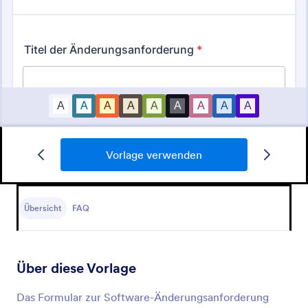
Vorlage verwenden
IT Antragsformular Für Neue Mitarbeiter
Ein Anforderungsformular für neue Mitarbeiter ist
ein Dokument, das von einem Arbeitgeber
Übersicht
FAQ
verwendet wird, um Mitarbeiterinformationen für
neue Mitarbeiter zu erfassen. Ganz gleich, ob Sie
Go to Category:
Anfrageformulare für IT
ein kleines Unternehmen führen oder Teil einer
Organisation sind, erleichtern Sie den
Über diese Vorlage
Einstellungsprozess mit einem kostenlosen Formular
Vorlage verwenden
für neue Mitarbeiter! Egal, ob Sie das Formular
Das Formular zur Software-Änderungsanforderung
selbst ausfüllen oder Ihre Mitarbeiter es ausfüllen