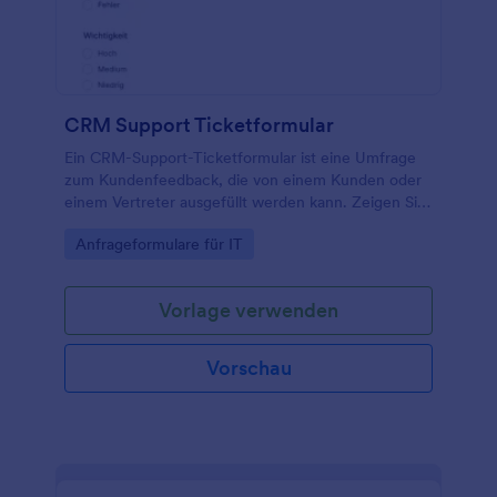
CRM Support Ticketformular
Ein CRM-Support-Ticketformular ist eine Umfrage
zum Kundenfeedback, die von einem Kunden oder
einem Vertreter ausgefüllt werden kann. Zeigen Sie
Ihren Kunden mit einem kostenlosen CRM-Ticket-
Go to Category:
Anfrageformulare für IT
Formular, dass Sie sich ihre Anliegen zu Herzen
nehmen! Passen Sie das Formular einfach an und
betten Sie es auf Ihrer Website ein, oder teilen Sie
Vorlage verwenden
es mit einem Link. Sie können sogar unsere Mobile
Formulare App verwenden, um Antworten auf
jedem Gerät zu akzeptieren - oder Fragen
Vorschau
hinzufügen, um noch mehr Informationen zu
erhalten. Unabhängig davon, wie Sie unser
kostenloses CRM-Ticketformular verwenden,
können Sie den Status Ihrer Tickets sofort sehen,
wenn sie gesendet werden. Weisen Sie den Fällen
einfach Teammitglieder zu und beobachten Sie, wie