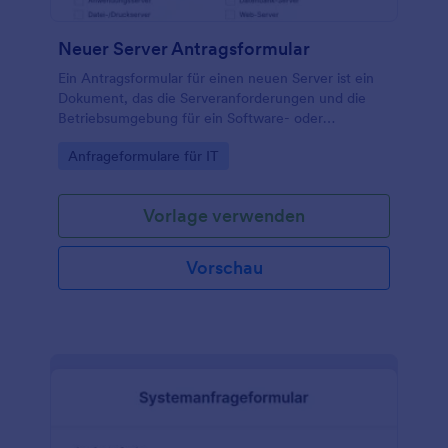
Neuer Server Antragsformular
Ein Antragsformular für einen neuen Server ist ein
Dokument, das die Serveranforderungen und die
Betriebsumgebung für ein Software- oder
Hardwareprodukt beschreibt. In jüngster Zeit haben
Go to Category:
Anfrageformulare für IT
wir gesehen, dass dieselbe Formularvorlage in vielen
anderen Webanwendungen wie Jotform verwendet
wird, einschließlich Webhosting, E-Mail-Marketing
Vorlage verwenden
und E-Commerce. Dieses Formular ähnelt einem
Feature Request-Formular, allerdings mit einem
größeren Spektrum an Möglichkeiten und einer
Vorschau
detaillierteren Beschreibung der Anforderungen.
Geben Sie im Formular für den Antrag eines neuen
Servers so viele Details wie möglich an, z. B.
Softwareanforderungen, Netzwerkanforderungen,
Anforderungen an das Betriebssystem und den
physischen Standort. Sie können nicht nur die
Felder und Fragen an Ihre Bedürfnisse anpassen,
sondern auch das Design dieser Vorlage
aktualisieren. Jotform ist ein vollständig angepasster,