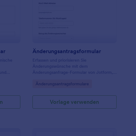
ngenieur Anfrage Formular
: Änderungsantragsfo
Vorschau
lar
Änderungsantragsformular
hnische
Erfassen und priorisieren Sie
Änderungswünsche mit dem
 und
Änderungsanfrage-Formular von Jotform,
zentral
ideal für interne Teams, die Anfragen
Go to Category:
Änderungsantragsformulare
 die
zentral sammeln, Zuständigkeiten klären
und Umsetzungen planbar machen
ren
möchten.
n
Vorlage verwenden