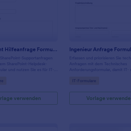
: SharePoint Hilfeanfrage Formular
: I
Vorschau
Vorschau
SharePoint Hilfeanfrage Formular
Ingenieur Anfrage Formu
 SharePoint-Supportanfragen
Erfassen und priorisieren Sie tec
 dem SharePoint-Helpdesk-
Anfragen mit dem Technisches
lar und nutzen Sie es für IT-
Anforderungsformular, damit IT-
ice-Desks und interne
Fachabteilungen Anforderungen 
gory:
Go to Category:
re
IT-Formulare
esse, um Datenerfassung und
dokumentieren, koordinieren und
übersichtlich zu organisieren.
Datenerfassung in Jotform ohne
Programmierkenntnisse organisie
rlage verwenden
Vorlage verwende
können.