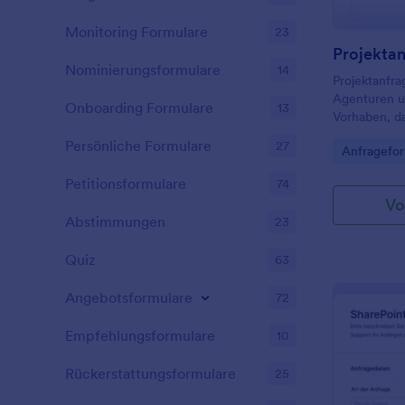
Monitoring Formulare
23
Projekta
Nominierungsformulare
14
Projektanfra
Agenturen u
Onboarding Formulare
13
Vorhaben, d
und Budget z
Persönliche Formulare
27
Go to Cate
Anfragefor
übersichtlic
bereitstehen
Petitionsformulare
74
Vo
Abstimmungen
23
Quiz
63
Angebotsformulare
72
Empfehlungsformulare
10
Rückerstattungsformulare
25