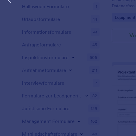
Datenerfassu
Halloween Formulare
1
von Arbeitsg
Go to Cate
Equipment
Formular-Ant
Urlaubsformulare
14
dokumentier
Informationsformulare
41
Vo
Anfrageformulare
45
Inspektionsformulare
605
Aufnahmeformulare
211
Interviewformulare
7
Formulare zur Leadgenerierung
82
Juristische Formulare
129
Management Formulare
162
Mitgliedschaftsformulare
48