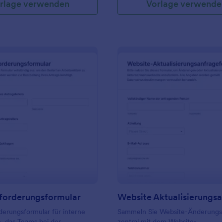
rlage verwenden
Vorlage verwende
: Geräteanforderungsformular
: W
Vorschau
Vorschau
forderungsformular
erungsformular für interne
Sammeln Sie Website-Änderung
, das Teams bei der
zentral mit dem Website-