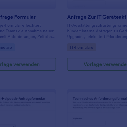
nfrage Formular
ge-Formular erleichtert
IT-Ausstattungsaufrüstungsformu
nd Teams die Annahme neuer
bündelt interne Anfragen zu Ger
amit Anforderungen, Zeitplan
Upgrades, erleichtert Priorisieru
entral erfasst und in Jotform
Genehmigung und unterstützt IT
gory:
Go to Category:
mulare
IT-Formulare
h für die weitere Bearbeitung
der planbaren Bearbeitung der
.
Datenerfassung mit Jotform.
rlage verwenden
Vorlage verwende