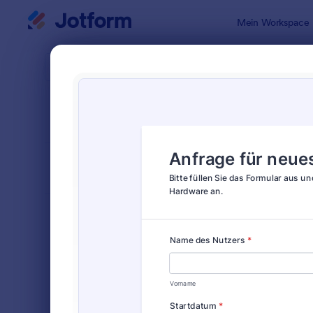
Dialog Start
Mein Workspace
Formularvo
Anfra
SORTIEREN NACH
Beliebt
29 Vorlage
FORMULARLAYOUT
Klassisch
KATEGORIEN
Bestellformulare
719
Anmeldeformulare
676