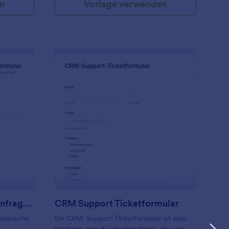
n
Vorlage verwenden
ebsite Aktualisierungsanfrageformular
: CRM Support Ticket
Vorschau
Website Aktualisierungsanfrageformular
CRM Support Ticketformular
swünsche
Ein CRM-Support-Ticketformular ist eine
Umfrage zum Kundenfeedback, die von