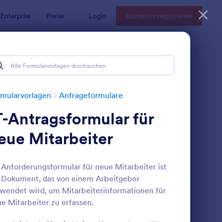
Enterprise
Preise
Login
Kostenlos registrieren
mularvorlagen
Anfrageformulare
T-Antragsformular für
eue Mitarbeiter
 Anforderungsformular für neue Mitarbeiter ist
 Dokument, das von einem Arbeitgeber
ntragsformular Für Neue Nutzer
: Antragsformular Fü
Vorschau
wendet wird, um Mitarbeiterinformationen für
e Mitarbeiter zu erfassen.