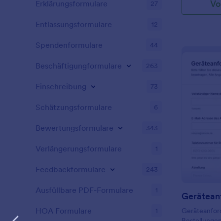
Vo
Erklärungsformulare
27
Entlassungsformulare
12
Spendenformulare
44
Beschäftigungformulare
263
Einschreibung
73
Schätzungsformulare
6
Bewertungsformulare
343
Verlängerungsformulare
1
Feedbackformulare
243
Ausfüllbare PDF-Formulare
1
Gerätean
HOA Formulare
1
Geräteanford
Bestellungen