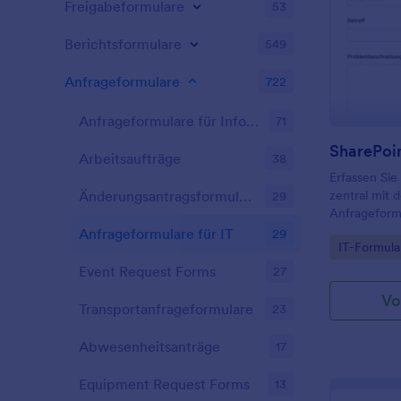
Freigabeformulare
53
Berichtsformulare
549
Anfrageformulare
722
Anfrageformulare für Informationen
71
Arbeitsaufträge
38
Erfassen Sie
zentral mit
Änderungsantragsformulare
29
Anfrageformu
Teams, Serv
Anfrageformulare für IT
29
Go to Cate
IT-Formula
Supportproz
Bearbeitung 
Event Request Forms
27
Vo
Transportanfrageformulare
23
Abwesenheitsanträge
17
Equipment Request Forms
13