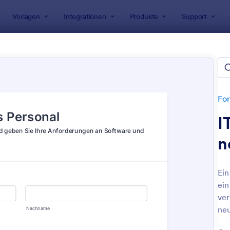
Vorlagen
Integrationen
Produkte
Support
rlagen
Anfrageformulare
geformulare für IT
n
For
I
n
Ein
ein
: IT Antragsformular Für Neue Mitarbeiter
: A
Vorschau
Vorschau
ver
neu