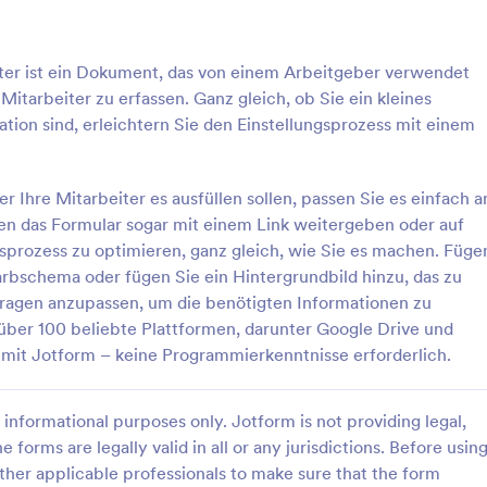
das Farbschema oder fügen Sie
weitere Informationen von Ihren
undbild hinzu, das zu Ihrer
erfassen möchten, können Sie ei
: Neuer Server Antragsformular
: S
Vorschau
Vorschau
 Vergessen Sie nicht, die
neues Feld hinzufügen, indem Sie
ter ist ein Dokument, das von einem Arbeitgeber verwendet
passen, um die benötigten
Schaltfläche "Feld hinzufügen" kl
itarbeiter zu erfassen. Ganz gleich, ob Sie ein kleines
n zu erfassen und integrieren
Wenn Sie das Formular ästhetisc
ular in über 100 beliebte
ansprechend gestalten möchten
tion sind, erleichtern Sie den Einstellungsprozess mit einem
 darunter Google Drive und
Sie die Farbe und den Hintergru
chleunigen Sie den Fortschritt
um das Branding Ihrer Organisati
– keine
integrieren. Sie können dann, fall
rver Antragsformular
Systemanfrageformular
er Ihre Mitarbeiter es ausfüllen sollen, passen Sie es einfach a
enntnisse erforderlich.
gewünscht, Ihr Logo hinzufügen,
nen das Formular sogar mit einem Link weitergeben oder auf
ormular für einen neuen Server
Ein Systemanfrageformular ist ei
Kontaktinformationen angeben u
ment, das die
für die Beantragung von Änderu
sprozess zu optimieren, ganz gleich, wie Sie es machen. Füge
Formular für Ihre Benutzer herun
derungen und die
einem Netzwerk oder einem
machen.
Farbschema oder fügen Sie ein Hintergrundbild hinzu, das zu
ebung für ein Software- oder
Computersystem, das von den K
 Fragen anzupassen, um die benötigten Informationen zu
gory:
Go to Category:
mulare für IT
Anfrageformulare für IT
ukt beschreibt. In jüngster
das IT-Team geschickt wird. Ver
n über 100 beliebte Plattformen, darunter Google Drive und
ir gesehen, dass dieselbe
diese Vorlage, um Informationen 
 mit Jotform – keine Programmierkenntnisse erforderlich.
age in vielen anderen
aktuellen Netzwerk- oder
rlage verwenden
Vorlage verwende
ngen wie Jotform verwendet
Computersysteme Ihrer Kunden
ließlich Webhosting, E-Mail-
bereitzustellen und deren Anfor
informational purposes only. Jotform is not providing legal,
nd E-Commerce. Dieses
zu verstehen. Wenn Sie ein Net
nelt einem Feature Request-
oder Computersystemadministrato
e forms are legally valid in all or any jurisdictions. Before usin
lerdings mit einem größeren
können Sie diese Vorlage verwe
ther applicable professionals to make sure that the form