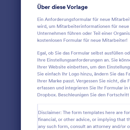
ändern Sie 
Anmeldeformulare
Über diese Vorlage
85
ein Hintergr
Marke passt.
Abstimmung
35
Ein Anforderungsformular für neue Mitarbei
Fragen anzu
wird, um Mitarbeiterinformationen für neue M
Informatione
Abstract-Formulare
11
Sie Ihr Form
Unternehmen führen oder Teil einer Organisa
Plattformen,
kostenlosen Formular für neue Mitarbeiter!
Genehmigungsformulare
91
Dropbox. Bes
mit Jotform 
Neuer Se
Egal, ob Sie das Formular selbst ausfüllen od
Bewertungsformulare
74
Programmierk
Ihre Einstellungsanforderungen an. Sie kön
Ein Antragsf
ist ein Doku
Ihrer Website einbetten, um den Einstellung
Anwesenheitsformulare
11
Serveranfor
Sie einfach Ihr Logo hinzu, ändern Sie das 
Betriebsumg
Audit Formulare
63
Ihrer Marke passt. Vergessen Sie nicht, die
Go to Cate
Anfragefor
Hardwareprod
erfassen und integrieren Sie Ihr Formular i
Zeit haben w
Autorisierungsformulare
79
Dropbox. Beschleunigen Sie den Fortschritt
Formularvorl
Vo
Webanwendu
Award-Formulare
16
wird, einsch
Disclaimer: The form templates here are for 
Marketing u
Black Friday Formulare
32
Formular äh
financial, or other advice, or implying that th
Formular, al
any such form, consult an attorney and/or o
Formulare für Berechnungen
17