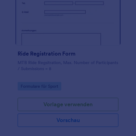
Ride Registration Form
MTB Ride Regsitration, Max. Number of Participants
/ Submissions = 8
Go to Category:
Formulare für Sport
Vorlage verwenden
Vorschau