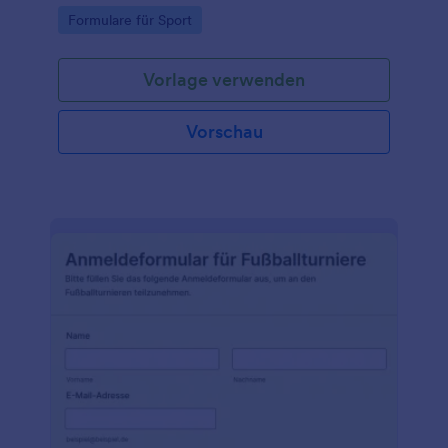
Go to Category:
Formulare für Sport
Vorlage verwenden
Vorschau