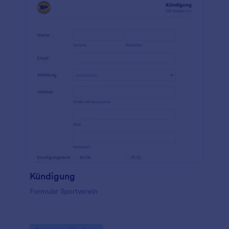
Ihrer Kunden über einen längeren Zeitraum hinweg
verfolgen möchten, können Sie dies ganz einfach
mit über 100 leistungsstarken Integrationen tun. Sie
können sogar ein einfaches Diagramm oben auf
Ihrem Formular hinzufügen, um die Fortschritte
Ihrer Kunden schnell zu sehen! Kein Papierkram
mehr, keine unordentlichen Papiertabellen – melden
Sie Ihre Kunden mit einem kostenlosen Fragebogen
zum Gesundheitszustand für Fitnessstudios an.
Kündigung
Formular Sportverein