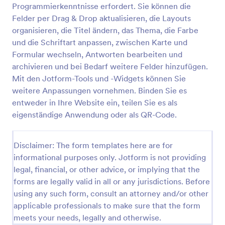
Programmierkenntnisse erfordert. Sie können die
Einladungs Rückmeldung Für VIP
Felder per Drag & Drop aktualisieren, die Layouts
organisieren, die Titel ändern, das Thema, die Farbe
Einladungs-Rückmeldung für VIP (Zusage/Absage)
und die Schriftart anpassen, zwischen Karte und
Formular wechseln, Antworten bearbeiten und
archivieren und bei Bedarf weitere Felder hinzufügen.
Go to Category:
Charity Formulare
Mit den Jotform-Tools und -Widgets können Sie
weitere Anpassungen vornehmen. Binden Sie es
Vorlage verwenden
entweder in Ihre Website ein, teilen Sie es als
eigenständige Anwendung oder als QR-Code.
Vorschau
Disclaimer: The form templates here are for
informational purposes only. Jotform is not providing
legal, financial, or other advice, or implying that the
forms are legally valid in all or any jurisdictions. Before
using any such form, consult an attorney and/or other
applicable professionals to make sure that the form
meets your needs, legally and otherwise.