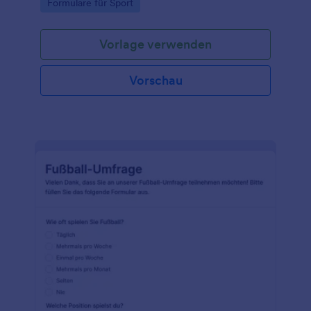
Go to Category:
Formulare für Sport
Vorlage verwenden
Vorschau