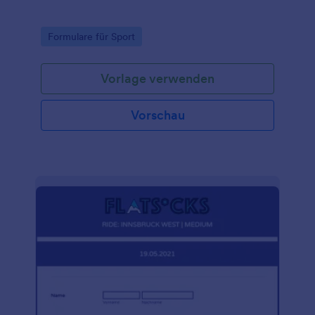
Go to Category:
Formulare für Sport
Vorlage verwenden
Vorschau