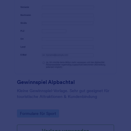
Gewinnspiel Alpbachtal
Kleine Gewinnspiel-Vorlage. Sehr gut geeignet für
touristische Attraktionen & Kundenbindung
Go to Category:
Formulare für Sport
Vorlage verwenden