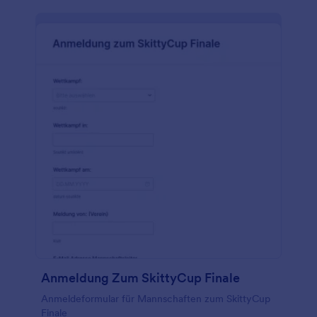
Möglichkeit, Antworten per E-Mail oder als Jotform
zu erhalten. Wenn Sie die Antworten in Excel-,
CSV- oder PDF-Dateien umwandeln, Ihr Logo
hinzufügen oder Ihre Fußballumfrage einfach wie
ein bereits vorhandenes Formular aussehen lassen
möchten, verwenden Sie dazu unseren kostenlosen
Formulargenerator. Wenn Sie Antworten mit
anderen Konten synchronisieren möchten,
integrieren Sie sie mit Plattformen wie Google Drive
oder Dropbox. Sparen Sie Zeit, indem Sie von
Papierformularen zu Online-Formularen mit Jotform
wechseln.
Anmeldung Zum SkittyCup Finale
Anmeldeformular für Mannschaften zum SkittyCup
Finale