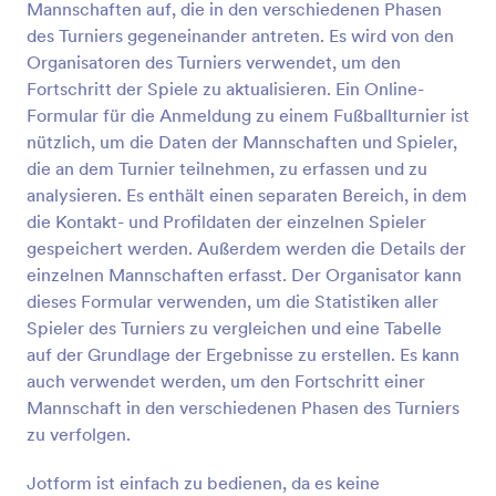
Mannschaften auf, die in den verschiedenen Phasen
Eingabetabelle werden die verschiedenen
Vorschau
Fähigkeiten und Qualitäten eines Fußballspielers in
des Turniers gegeneinander antreten. Es wird von den
den folgenden Kategorien bewertet: Hervorragend,
Organisatoren des Turniers verwendet, um den
gut, durchschnittlich, verbesserungswürdig und
Fortschritt der Spiele zu aktualisieren. Ein Online-
schlecht. Diese Vorlage verwendet das
Formular für die Anmeldung zu einem Fußballturnier ist
Sternebewertungs-Tool, um die Gesamtbewertung
nützlich, um die Daten der Mannschaften und Spieler,
des Spielers zu ermitteln. Diese Formularvorlage
nutzt auch die Felder für Langtexteingabe für das
die an dem Turnier teilnehmen, zu erfassen und zu
Feedback des Trainers, des Bewerters, die Stärken
analysieren. Es enthält einen separaten Bereich, in dem
und Schwächen des Spielers, die
die Kontakt- und Profildaten der einzelnen Spieler
verbesserungswürdigen Bereiche und die Ziele. Sie
gespeichert werden. Außerdem werden die Details der
können das Logo des Teams oben im Formular
einzelnen Mannschaften erfasst. Der Organisator kann
hinzufügen oder das Farbschema mithilfe des Form
Builder bearbeiten. Mit Hilfe des Signatur-Tools kann
dieses Formular verwenden, um die Statistiken aller
dieses Formular die Unterschrift des Trainers oder
Spieler des Turniers zu vergleichen und eine Tabelle
des Bewerters erfassen, die bestätigt, dass sie die
auf der Grundlage der Ergebnisse zu erstellen. Es kann
Bewertung durchgeführt haben.
auch verwendet werden, um den Fortschritt einer
Mannschaft in den verschiedenen Phasen des Turniers
zu verfolgen.
Jotform ist einfach zu bedienen, da es keine