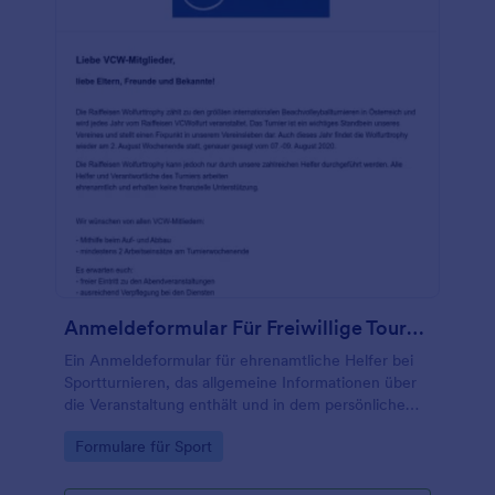
Anmeldeformular Für Freiwillige Tournament Helfer
Ein Anmeldeformular für ehrenamtliche Helfer bei
Sportturnieren, das allgemeine Informationen über
die Veranstaltung enthält und in dem persönliche
und Kontaktdaten erfasst werden.
Go to Category:
Formulare für Sport