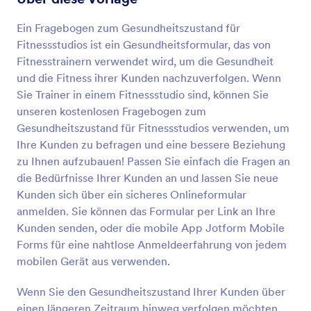
Eingabetabelle werden die verschiedenen
Vorschau
Fähigkeiten und Qualitäten eines Fußballspielers in
Ein Fragebogen zum Gesundheitszustand für
den folgenden Kategorien bewertet: Hervorragend,
Fitnessstudios ist ein Gesundheitsformular, das von
gut, durchschnittlich, verbesserungswürdig und
Fitnesstrainern verwendet wird, um die Gesundheit
schlecht. Diese Vorlage verwendet das
Sternebewertungs-Tool, um die Gesamtbewertung
und die Fitness ihrer Kunden nachzuverfolgen. Wenn
des Spielers zu ermitteln. Diese Formularvorlage
Sie Trainer in einem Fitnessstudio sind, können Sie
nutzt auch die Felder für Langtexteingabe für das
unseren kostenlosen Fragebogen zum
Feedback des Trainers, des Bewerters, die Stärken
Gesundheitszustand für Fitnessstudios verwenden, um
und Schwächen des Spielers, die
Ihre Kunden zu befragen und eine bessere Beziehung
verbesserungswürdigen Bereiche und die Ziele. Sie
können das Logo des Teams oben im Formular
zu Ihnen aufzubauen! Passen Sie einfach die Fragen an
hinzufügen oder das Farbschema mithilfe des Form
die Bedürfnisse Ihrer Kunden an und lassen Sie neue
Builder bearbeiten. Mit Hilfe des Signatur-Tools kann
Kunden sich über ein sicheres Onlineformular
dieses Formular die Unterschrift des Trainers oder
anmelden. Sie können das Formular per Link an Ihre
des Bewerters erfassen, die bestätigt, dass sie die
Kunden senden, oder die mobile App Jotform Mobile
Bewertung durchgeführt haben.
Forms für eine nahtlose Anmeldeerfahrung von jedem
mobilen Gerät aus verwenden.
Wenn Sie den Gesundheitszustand Ihrer Kunden über
einen längeren Zeitraum hinweg verfolgen möchten,