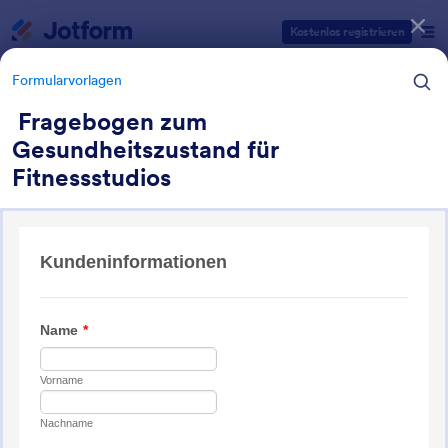
Dialog Start
Kostenlos registrieren
Formularvorlagen
Fragebogen zum
Gesundheitszustand für
Formularvorlagen Kategorien
Fitnessstudios
Formularvorlagen
Formulare für Sport
69 Vorlagen