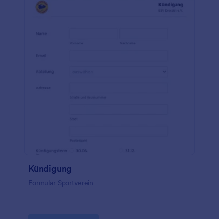
Ihrer Kunden über einen längeren Zeitraum hinweg
verfolgen möchten, können Sie dies ganz einfach
mit über 100 leistungsstarken Integrationen tun. Sie
können sogar ein einfaches Diagramm oben auf
Ihrem Formular hinzufügen, um die Fortschritte
Ihrer Kunden schnell zu sehen! Kein Papierkram
mehr, keine unordentlichen Papiertabellen – melden
Sie Ihre Kunden mit einem kostenlosen Fragebogen
zum Gesundheitszustand für Fitnessstudios an.
Kündigung
Formular Sportverein