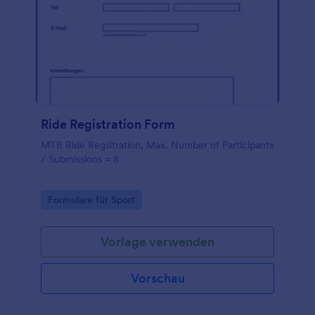
Ride Registration Form
MTB Ride Regsitration, Max. Number of Participants
/ Submissions = 8
Go to Category:
Formulare für Sport
Vorlage verwenden
Vorschau