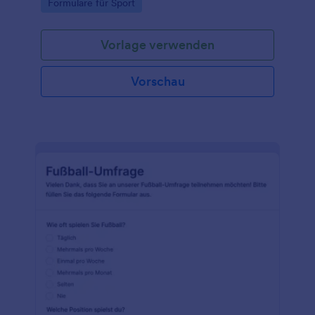
Go to Category:
Formulare für Sport
Vorlage verwenden
Vorschau