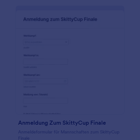
Möglichkeit, Antworten per E-Mail oder als Jotform
zu erhalten. Wenn Sie die Antworten in Excel-,
CSV- oder PDF-Dateien umwandeln, Ihr Logo
hinzufügen oder Ihre Fußballumfrage einfach wie
ein bereits vorhandenes Formular aussehen lassen
möchten, verwenden Sie dazu unseren kostenlosen
Formulargenerator. Wenn Sie Antworten mit
anderen Konten synchronisieren möchten,
integrieren Sie sie mit Plattformen wie Google Drive
oder Dropbox. Sparen Sie Zeit, indem Sie von
Papierformularen zu Online-Formularen mit Jotform
wechseln.
Anmeldung Zum SkittyCup Finale
Anmeldeformular für Mannschaften zum SkittyCup
Finale