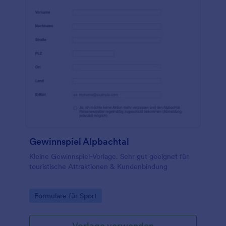
Gewinnspiel Alpbachtal
Kleine Gewinnspiel-Vorlage. Sehr gut geeignet für
touristische Attraktionen & Kundenbindung
Go to Category:
Formulare für Sport
Vorlage verwenden