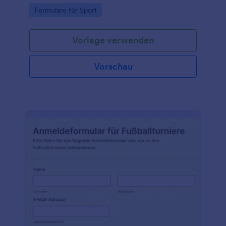
Go to Category:
Formulare für Sport
Vorlage verwenden
Vorschau