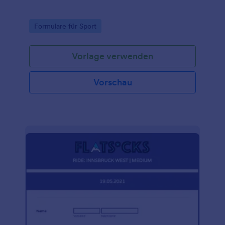
Go to Category:
Formulare für Sport
Vorlage verwenden
Vorschau