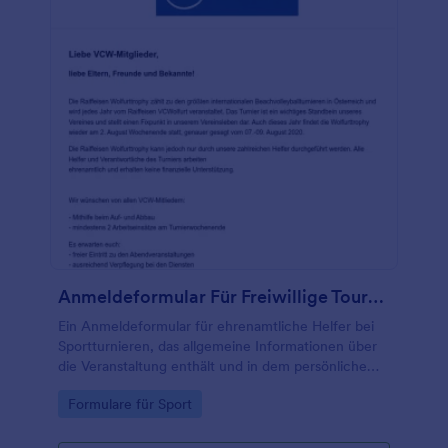
Anmeldeformular Für Freiwillige Tournament Helfer
Ein Anmeldeformular für ehrenamtliche Helfer bei
Sportturnieren, das allgemeine Informationen über
die Veranstaltung enthält und in dem persönliche
und Kontaktdaten erfasst werden.
Go to Category:
Formulare für Sport