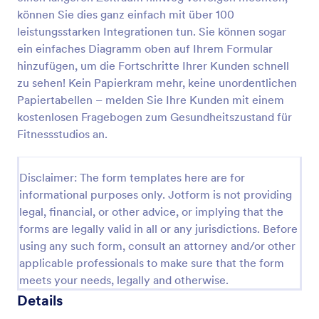
können Sie dies ganz einfach mit über 100
Einladungs Rückmeldung Für VIP
leistungsstarken Integrationen tun. Sie können sogar
Einladungs-Rückmeldung für VIP (Zusage/Absage)
ein einfaches Diagramm oben auf Ihrem Formular
hinzufügen, um die Fortschritte Ihrer Kunden schnell
zu sehen! Kein Papierkram mehr, keine unordentlichen
Papiertabellen – melden Sie Ihre Kunden mit einem
Go to Category:
Charity Formulare
kostenlosen Fragebogen zum Gesundheitszustand für
Fitnessstudios an.
Vorlage verwenden
Disclaimer: The form templates here are for
Vorschau
informational purposes only. Jotform is not providing
legal, financial, or other advice, or implying that the
forms are legally valid in all or any jurisdictions. Before
using any such form, consult an attorney and/or other
applicable professionals to make sure that the form
meets your needs, legally and otherwise.
Details