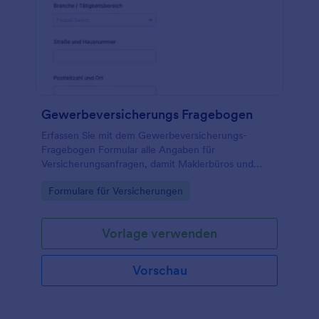
Gewerbeversicherungs Fragebogen
Erfassen Sie mit dem Gewerbeversicherungs-
Fragebogen Formular alle Angaben für
Versicherungsanfragen, damit Maklerbüros und
Unternehmen die Datenerfassung vereinheitlichen
Go to Category:
Formulare für Versicherungen
und jede Formularantwort schnell weiterverarbeiten
können.
Vorlage verwenden
Vorschau