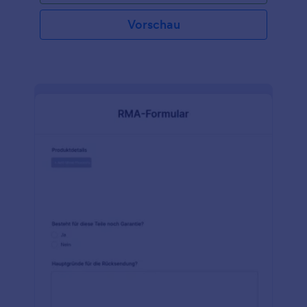
der Versicherte der Versicherungsgesellschaft die
Informationen zur Verfügung stellen, die sie zur
Vorschau
Geltendmachung des Anspruchs benötigt. Sie
können nicht nur die Felder an Ihre Bedürfnisse
anpassen, sondern auch das Design dieser Vorlage
aktualisieren. Fügen Sie Ihr Logo hinzu, variieren Sie
die Fragen, damit sie besser zu den von Ihnen
gewünschten Antworten passen, und wählen Sie
neue Farben oder Schriftarten für eine persönliche
Note. Sie brauchen keine unordentlichen
Papierformulare mehr - steigen Sie auf Online-
Formulare um und sparen Sie Zeit mit Jotform. Und
das alles ohne Programmierkenntnisse!