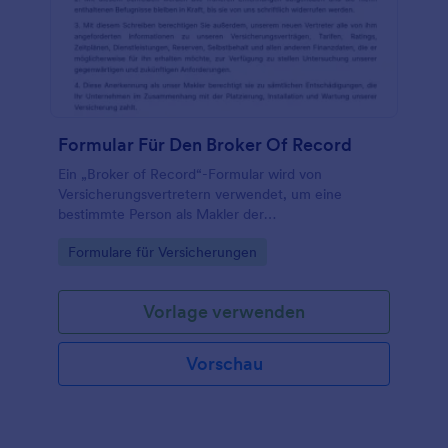
Formular Für Den Broker Of Record
Ein „Broker of Record“-Formular wird von
Versicherungsvertretern verwendet, um eine
bestimmte Person als Makler der
Versicherungspolice des Versicherungsnehmers zu
Go to Category:
Formulare für Versicherungen
benennen, bei der es sich um ein rechtsgültiges
Dokument handelt.
Vorlage verwenden
Vorschau