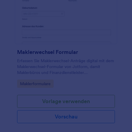
Maklerwechsel Formular
Erfassen Sie Maklerwechsel-Anträge digital mit dem
Maklerwechsel-Formular von Jotform, damit
Maklerbüros und Finanzdienstleister
Wechselprozesse nachvollziehbar dokumentieren
Go to Category:
Maklerformulare
und die Datenerfassung zentral organisieren.
Vorlage verwenden
Vorschau