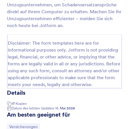
Umzugsunternehmen, um Schadensersatzansprüche
Formular Für Lebensversicherung
direkt auf Ihrem Computer zu erhalten. Machen Sie Ihr
Antrag für eine Lebensversicherung
Umzugsunternehmen effizienter – melden Sie sich
noch heute bei Jotform an.
Go to Category:
Formulare für Versicherungen
Disclaimer: The form templates here are for
informational purposes only. Jotform is not providing
legal, financial, or other advice, or implying that the
Vorlage verwenden
forms are legally valid in all or any jurisdictions. Before
using any such form, consult an attorney and/or other
Vorschau
applicable professionals to make sure that the form
meets your needs, legally and otherwise.
Details
17
Kopien
Datum des letzten Updates:
11. Mai 2026
Am besten geeignet für
Zur Kategorie:
Versicherungen