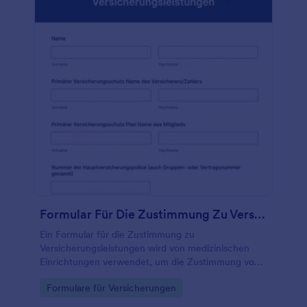
Formular Für Die Zustimmung Zu Versicherungsleistungen
Ein Formular für die Zustimmung zu
Versicherungsleistungen wird von medizinischen
Einrichtungen verwendet, um die Zustimmung von
Patienten zum Erhalt von Versicherungsleistungen
Go to Category:
Formulare für Versicherungen
einzuholen. Diese kostenlose Vorlage für ein
Einwilligungsformular für Versicherungsleistungen