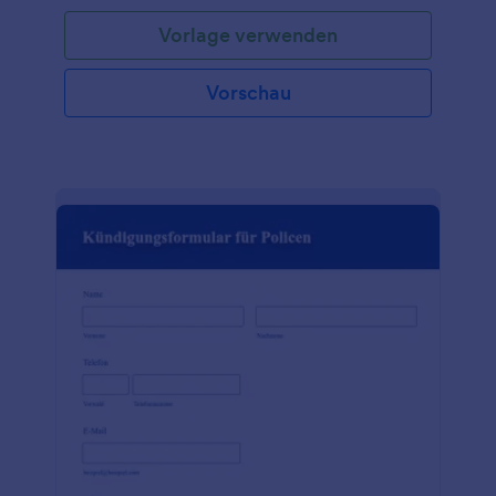
kann angepasst werden, um Informationen von
Vorlage verwenden
Patienten zu erfassen, und dann an medizinische
Einrichtungen verschickt werden, damit diese das
Formular von ihren Patienten unterschreiben lassen
Vorschau
können. Verwenden Sie ein kostenloses
Einwilligungsformular für Versicherungsleistungen,
um die Unterschrift Ihres Patienten und seine
Zustimmung zur Weitergabe von Informationen
einzuholen. Dieses Formular kann für jede
medizinische Einrichtung verwendet werden, z. B.
für ein Krankenhaus, eine Klinik oder eine
Arztpraxis. Das Formular kann auch an Patienten
verschickt werden, die es ausdrucken und als
Unterschrift vorlegen können.Passen Sie diese
Formularvorlage einfach mit Ihrem Logo und Ihren
Kontaktinformationen an. Bevor Sie es verschicken,
können Sie den Link mit Ihrem Patienten teilen und
sich ansehen, wie es auf jedem Gerät aussehen
wird. Noch besser: Wenn Sie Gesundheitsdaten
Ihrer Patienten erfassen möchten, können Sie
einfach auf HIPAA-freundliche Funktionen
upgraden. Wenn Sie Informationen in Ihrem CRM