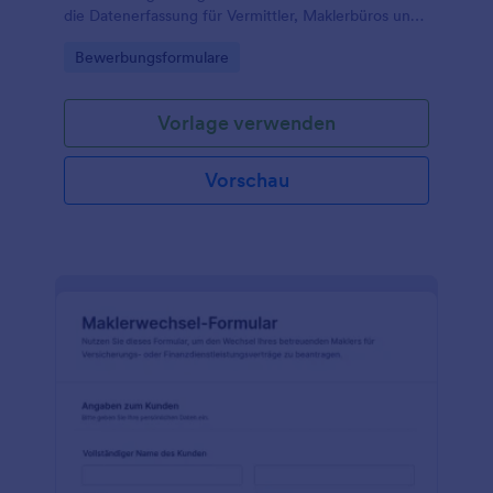
die Datenerfassung für Vermittler, Maklerbüros und
Serviceteams von der Anfrage bis zur internen
Go to Category:
Bewerbungsformulare
Bearbeitung.
Vorlage verwenden
Vorschau