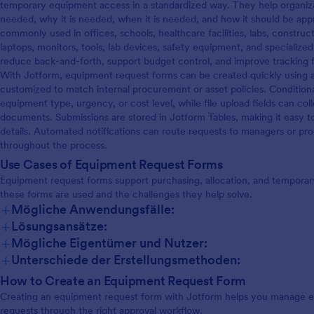
temporary equipment access in a standardized way. They help organizat
needed, why it is needed, when it is needed, and how it should be app
commonly used in offices, schools, healthcare facilities, labs, construc
laptops, monitors, tools, lab devices, safety equipment, and specialize
reduce back-and-forth, support budget control, and improve tracking f
With Jotform, equipment request forms can be created quickly using 
customized to match internal procurement or asset policies. Conditiona
equipment type, urgency, or cost level, while file upload fields can coll
documents. Submissions are stored in Jotform Tables, making it easy to 
details. Automated notifications can route requests to managers or 
throughout the process.
Use Cases of Equipment Request Forms
Equipment request forms support purchasing, allocation, and tempor
these forms are used and the challenges they help solve.
+
Mögliche Anwendungsfälle:
+
Lösungsansätze:
+
Mögliche Eigentümer und Nutzer:
+
Unterschiede der Erstellungsmethoden:
How to Create an Equipment Request Form
Creating an equipment request form with Jotform helps you manage 
requests through the right approval workflow.