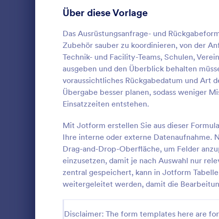
Anmeldeformulare
85
Über diese Vorlage
Abstimmung
35
Das Ausrüstungsanfrage- und Rückgabeformu
Zubehör sauber zu koordinieren, von der An
Abstract-Formulare
11
Technik- und Facility-Teams, Schulen, Verei
ausgeben und den Überblick behalten müss
Genehmigungsformulare
91
voraussichtliches Rückgabedatum und Art de
Übergabe besser planen, sodass weniger Mi
Bewertungsformulare
74
Gerätemiet
Einsatzzeiten entstehen.
erleichtert 
Anwesenheitsformulare
11
Mietanfragen
Mit Jotform erstellen Sie aus dieser Formu
Teams bei P
Audit Formulare
63
Ihre interne oder externe Datenaufnahme. N
Go to Cate
Genehmigu
Verwaltung j
Drag-and-Drop-Oberfläche, um Felder anzup
Jotform.
Autorisierungsformulare
79
einzusetzen, damit je nach Auswahl nur rel
Vo
zentral gespeichert, kann in Jotform Tabell
Award-Formulare
16
weitergeleitet werden, damit die Bearbeitu
Black Friday Formulare
32
Disclaimer: The form templates here are for 
Formulare für Berechnungen
17