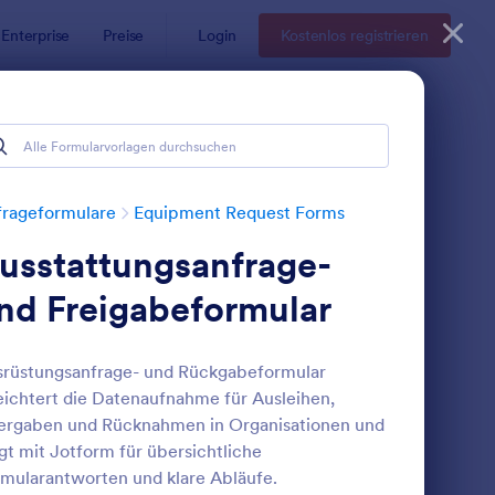
Enterprise
Preise
Login
Kostenlos registrieren
frageformulare
Equipment Request Forms
usstattungsanfrage-
nd Freigabeformular
rüstungsanfrage- und Rückgabeformular
eichtert die Datenaufnahme für Ausleihen,
usstattungsbeschaffungsformular
: Geräteanforderungs
Vorschau
ergaben und Rücknahmen in Organisationen und
gt mit Jotform für übersichtliche
mularantworten und klare Abläufe.