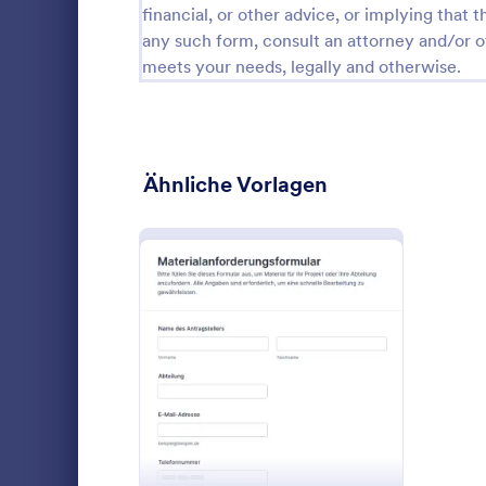
financial, or other advice, or implying that th
Stornierungsformulare
31
any such form, consult an attorney and/or o
meets your needs, legally and otherwise.
Check-in Formulare
14
Check-Out Formulare
3
Checklisten-Formulare
367
Ähnliche Vorlagen
Weihnachtsformulare
48
Anspruchsformulare
29
Computer
Coaching Formulare
10
Computeranf
Bestätigungsformulare
17
Unternehmen
: Materialanforderungsfo
Vorschau
Gerätebesch
Consulting-Formulare
13
Teams und S
Go to Cate
Anfragefor
priorisiert u
Inhaltsformulare
19
weitere Bear