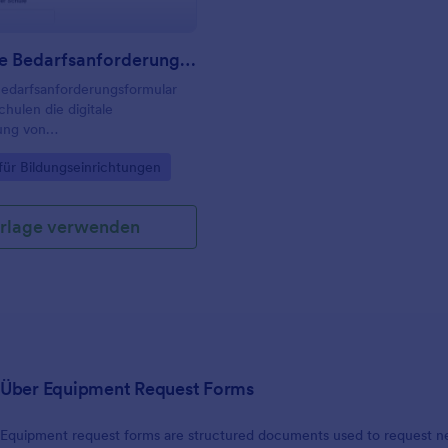
Lehrkräfte Bedarfsanforderungsformular
Bedarfsanforderungsformular
chulen die digitale
ung von
rderungen, Prioritäten und
gory:
für Bildungseinrichtungen
en, damit Verwaltung und
ntwortliche Anfragen schneller
koordinieren können.
rlage verwenden
Über Equipment Request Forms
Equipment request forms are structured documents used to request n