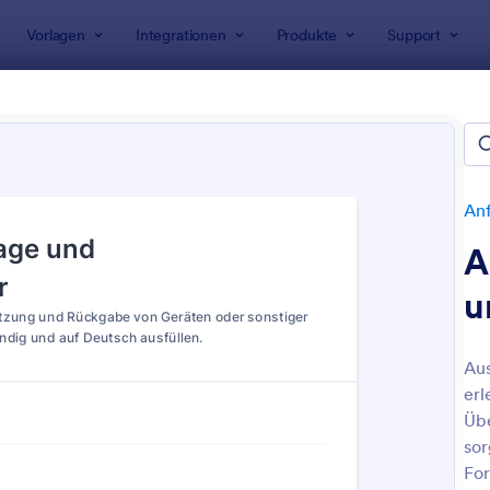
Vorlagen
Integrationen
Produkte
Support
rlagen
Anfrageformulare
Equipment Request Forms
pment Request Forms
An
A
u
Aus
erl
: Materialanforderungsformular
: A
Vorschau
Vorschau
Üb
sor
For