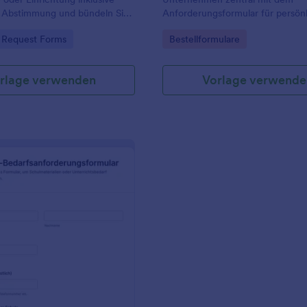
 Abstimmung und bündeln Sie
Anforderungsformular für persön
fassung samt
Schutzausrüstung von Jotform u
gory:
Go to Category:
 Request Forms
Bestellformulare
orten in Jotform mit einer
vereinfachen Sie Datenerfassung,
ormularvorlage aus den
Freigaben und die koordinierte 
lagen.
Teams und Standorte.
rlage verwenden
Vorlage verwende
: Lehrkräfte Bedarfsanforderungsformular
Vorschau