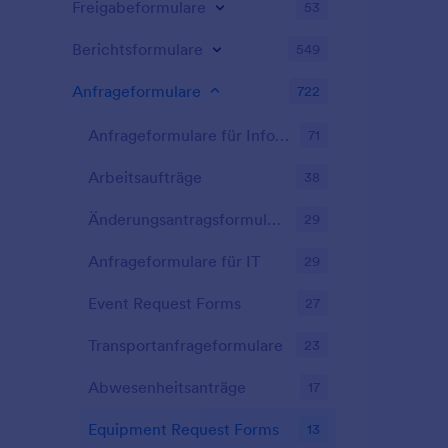
Freigabeformulare
53
Berichtsformulare
549
Anfrageformulare
722
Anfrageformulare für Informationen
71
Arbeitsaufträge
38
Änderungsantragsformulare
29
Anfrageformulare für IT
29
Event Request Forms
27
Transportanfrageformulare
23
Abwesenheitsanträge
17
Equipment Request Forms
13