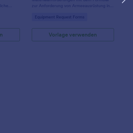
liche
zur Anforderung von Armeeausrüstung in
nd
Jotform, damit Einheiten, Logistik und
Go to Category:
Equipment Request Forms
 interne
Genehmigende Daten einheitlich erfassen
Ausgabe an
und Formularantworten zentral verwalten
können.
n
Vorlage verwenden