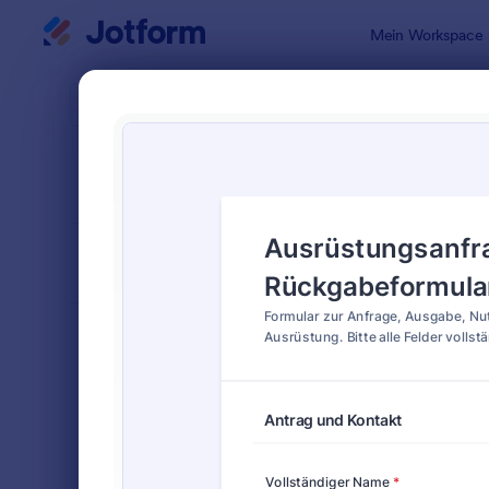
Dialog Start
Mein Workspace
Formularvo
Equi
SORTIEREN NACH
Beliebt
13 Vorlagen
FORMULARLAYOUT
Klassisch
KATEGORIEN
Bestellformulare
719
Anmeldeformulare
676