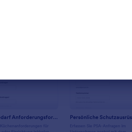
rlage verwenden
Vorlage verwende
: Küchenbedarf Anforderungsformular
: P
Vorschau
Vorschau
Küchenbedarf Anforderungsformular
e Küchenanforderungen für
Erfassen Sie PSA-Anfragen im
 oder Einrichtung inklusive
Unternehmen zentral mit dem