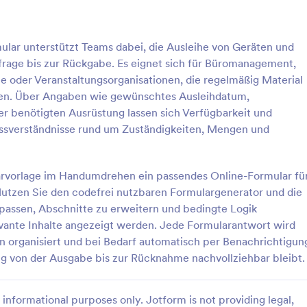
: Genehmigung Zur Anmietung Von Geräten For
: An
Vorschau
Vorschau
lar unterstützt Teams dabei, die Ausleihe von Geräten und
frage bis zur Rückgabe. Es eignet sich für Büromanagement,
ne oder Veranstaltungsorganisationen, die regelmäßig Material
en. Über Angaben wie gewünschtes Ausleihdatum,
r benötigten Ausrüstung lassen sich Verfügbarkeit und
Genehmigung Zur Anmietung Von Geräten Formular
ssverständnisse rund um Zuständigkeiten, Mengen und
e-Genehmigungsformular
IT-Ausstattungsaufrüstungsformu
die interne Freigabe von
bündelt interne Anfragen zu Ger
 für Geräte und unterstützt
Upgrades, erleichtert Priorisieru
larvorlage im Handumdrehen ein passendes Online-Formular fü
lanung, Datenerfassung und
Genehmigung und unterstützt IT
utzen Sie den codefrei nutzbaren Formulargenerator und die
gory:
Go to Category:
ngsformulare
IT-Formulare
eder Formularantwort mit
der planbaren Bearbeitung der
assen, Abschnitte zu erweitern und bedingte Logik
Datenerfassung mit Jotform.
evante Inhalte angezeigt werden. Jede Formularantwort wird
rlage verwenden
Vorlage verwende
en organisiert und bei Bedarf automatisch per Benachrichtigun
ng von der Ausgabe bis zur Rücknahme nachvollziehbar bleibt.
informational purposes only. Jotform is not providing legal,