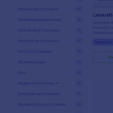
Monitoring Formulare
23
Nominierungsformulare
14
Lehrkräfte-
erleichtert S
Onboarding Formulare
13
Datenerfass
Materialanfo
Persönliche Formulare
27
Go to Cate
Formulare 
Liefertermin
Materialvera
Petitionsformulare
74
prüfen und 
Vo
Abstimmungen
23
Quiz
63
Angebotsformulare
72
Empfehlungsformulare
10
Rückerstattungsformulare
25