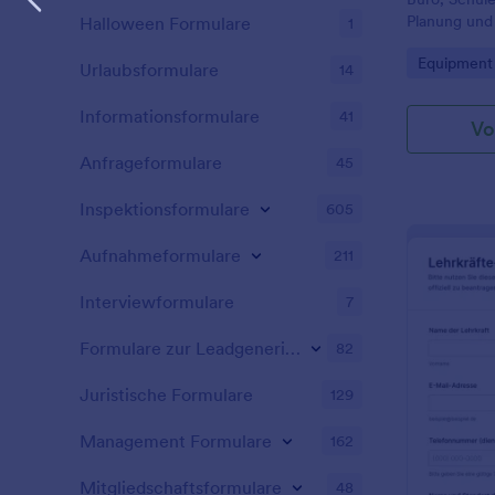
Planung und
Halloween Formulare
1
die Datener
Go to Cate
Equipment
Formularantw
Urlaubsformulare
14
passenden F
Formularvor
Informationsformulare
41
Vo
Anfrageformulare
45
Inspektionsformulare
605
Aufnahmeformulare
211
Interviewformulare
7
Formulare zur Leadgenerierung
82
Juristische Formulare
129
Management Formulare
162
Mitgliedschaftsformulare
48