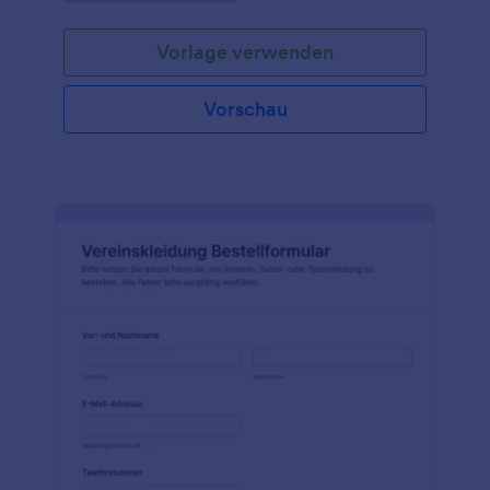
sind - mit unserer kostenlosen
Modebestellformularvorlage können Sie Ihren
Vorlage verwenden
Onlineshop im Handumdrehen einrichten und
anpassen. Durch einfaches Drag & Drop erhalten Sie
das gewünschte Aussehen, integrieren es in
Vorschau
leistungsstarke Anwendungen von Drittanbietern
und betten es in Ihre Website ein, um Ihr Geschäft
mit neuen Artikeln zu bestücken! Durch die
Verwendung eines Online Modebestellformulars
anstelle von Telefon- oder E-Mail-Bestellungen
können Sie ein breiteres Publikum erreichen, den
Kunden die Bestellung von Artikeln in Ihrem
Geschäft erleichtern und die Anzahl der
Bestellungen, an die Sie sich erinnern, erhöhen.
Jeder Online-Shop ist einzigartig, daher können Sie
mit dem einfach zu bedienenden Formulargenerator
von Jotform das von Ihnen gewünschte Design
erstellen! Ziehen Sie einfach Formularfelder per
Drag & Drop, um das Layout neu anzuordnen, laden
Sie Ihr Firmenlogo oder ein neues Hintergrundbild
hoch, oder wählen Sie ein schönes Formulardesign,
um loszulegen. Sie können sogar Zahlungen für