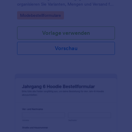
organisieren Sie Varianten, Mengen und Versand für
Shops, Vereine oder Firmenausstatter in einer
Go to Category:
Modebestellformulare
zentralen Jotform-Formularvorlage.
Vorlage verwenden
Vorschau