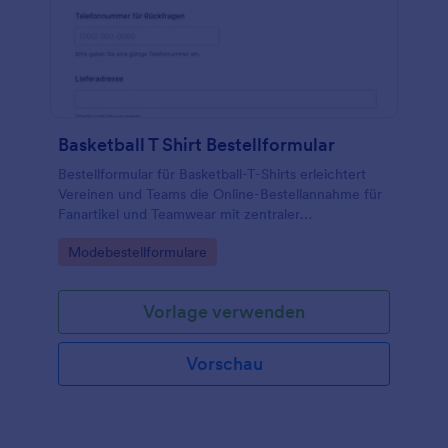
Basketball T Shirt Bestellformular
Bestellformular für Basketball-T-Shirts erleichtert
Vereinen und Teams die Online-Bestellannahme für
Fanartikel und Teamwear mit zentraler
Datenerfassung in Jotform und übersichtlicher
Go to Category:
Modebestellformulare
Verwaltung jeder Formularantwort.
Vorlage verwenden
Vorschau