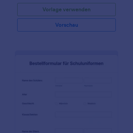
wird, ist PayPal. Sie können jedoch das Paypal-
Vorlage verwenden
Zahlungstool durch viele andere Zahlungsportale
wie Stripe, Authorize.net, Square, usw. ersetzen.
Das Zahlungstool von Jotform ermöglicht es Ihnen,
Vorschau
Produktoptionen zu erstellen, ihre Preise zu
definieren und ihre Bilder hinzuzufügen. Die Vorlage
bietet Ihnen somit einen einfacheren Bestellvorgang
und einen schnelleren Zahlungsservice.