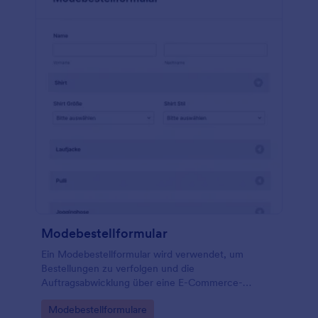
Modebestellformular
Ein Modebestellformular wird verwendet, um
Bestellungen zu verfolgen und die
Auftragsabwicklung über eine E-Commerce-
Website zu verwalten. Egal, ob Sie ein
Go to Category:
Modebestellformulare
Bekleidungshändler, Großhändler oder Hersteller