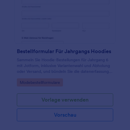
Bestellformular Für Jahrgangs Hoodies
Sammeln Sie Hoodie-Bestellungen für Jahrgang 6
mit Jotform, inklusive Variantenwahl und Abholung
oder Versand, und bündeln Sie die datenerfassung in
einem mobilfreundlichen online-formular für
Go to Category:
Modebestellformulare
Schulen und Elternvertretungen.
Vorlage verwenden
Vorschau