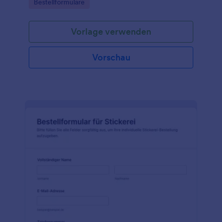
Go to Category:
Bestellformulare
übersichtliche Formularantworten.
Vorlage verwenden
Vorschau