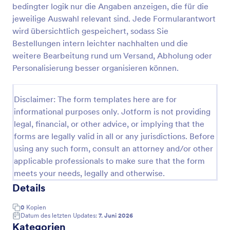
bedingter logik nur die Angaben anzeigen, die für die
T Shirt Bestellformular
jeweilige Auswahl relevant sind. Jede Formularantwort
wird übersichtlich gespeichert, sodass Sie
Ein T-Shirt-Bestellformular wird von
Bekleidungsunternehmen verwendet, um
Bestellungen intern leichter nachhalten und die
Kleidungsstücke bei Lieferanten über den Clover-
weitere Bearbeitung rund um Versand, Abholung oder
Zahlungsprozessor zu bestellen.
Personalisierung besser organisieren können.
Go to Category:
Bestellformulare
Disclaimer: The form templates here are for
Vorlage verwenden
informational purposes only. Jotform is not providing
legal, financial, or other advice, or implying that the
Vorschau
forms are legally valid in all or any jurisdictions. Before
using any such form, consult an attorney and/or other
applicable professionals to make sure that the form
meets your needs, legally and otherwise.
Details
0
Kopien
Datum des letzten Updates:
7. Juni 2026
Kategorien