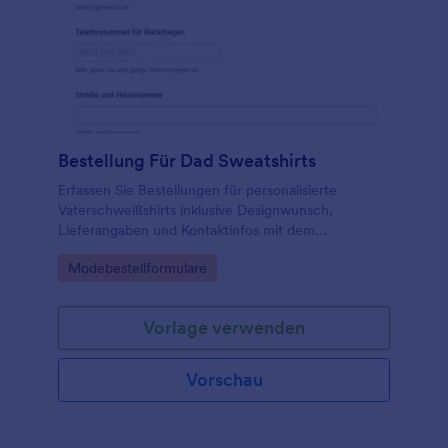
Bestellung Für Dad Sweatshirts
Erfassen Sie Bestellungen für personalisierte
Vaterschweißshirts inklusive Designwunsch,
Lieferangaben und Kontaktinfos mit dem
Vaterschweatshirt-Bestellformular von Jotform für
Go to Category:
Modebestellformulare
Shops, Druckereien und Vereine.
Vorlage verwenden
Vorschau