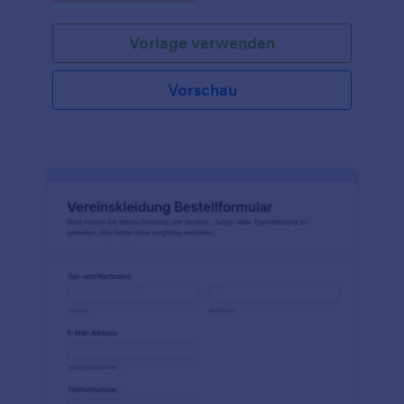
sind - mit unserer kostenlosen
Modebestellformularvorlage können Sie Ihren
Vorlage verwenden
Onlineshop im Handumdrehen einrichten und
anpassen. Durch einfaches Drag & Drop erhalten Sie
das gewünschte Aussehen, integrieren es in
Vorschau
leistungsstarke Anwendungen von Drittanbietern
und betten es in Ihre Website ein, um Ihr Geschäft
mit neuen Artikeln zu bestücken! Durch die
Verwendung eines Online Modebestellformulars
anstelle von Telefon- oder E-Mail-Bestellungen
können Sie ein breiteres Publikum erreichen, den
Kunden die Bestellung von Artikeln in Ihrem
Geschäft erleichtern und die Anzahl der
Bestellungen, an die Sie sich erinnern, erhöhen.
Jeder Online-Shop ist einzigartig, daher können Sie
mit dem einfach zu bedienenden Formulargenerator
von Jotform das von Ihnen gewünschte Design
erstellen! Ziehen Sie einfach Formularfelder per
Drag & Drop, um das Layout neu anzuordnen, laden
Sie Ihr Firmenlogo oder ein neues Hintergrundbild
hoch, oder wählen Sie ein schönes Formulardesign,
um loszulegen. Sie können sogar Zahlungen für