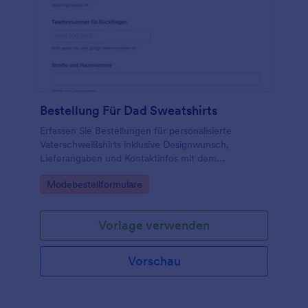
Bestellung Für Dad Sweatshirts
Erfassen Sie Bestellungen für personalisierte
Vaterschweißshirts inklusive Designwunsch,
Lieferangaben und Kontaktinfos mit dem
Vaterschweatshirt-Bestellformular von Jotform für
Go to Category:
Modebestellformulare
Shops, Druckereien und Vereine.
Vorlage verwenden
Vorschau