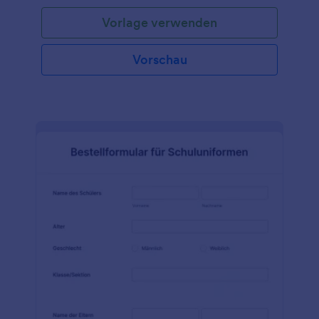
wird, ist PayPal. Sie können jedoch das Paypal-
Vorlage verwenden
Zahlungstool durch viele andere Zahlungsportale
wie Stripe, Authorize.net, Square, usw. ersetzen.
Das Zahlungstool von Jotform ermöglicht es Ihnen,
Vorschau
Produktoptionen zu erstellen, ihre Preise zu
definieren und ihre Bilder hinzuzufügen. Die Vorlage
bietet Ihnen somit einen einfacheren Bestellvorgang
und einen schnelleren Zahlungsservice.