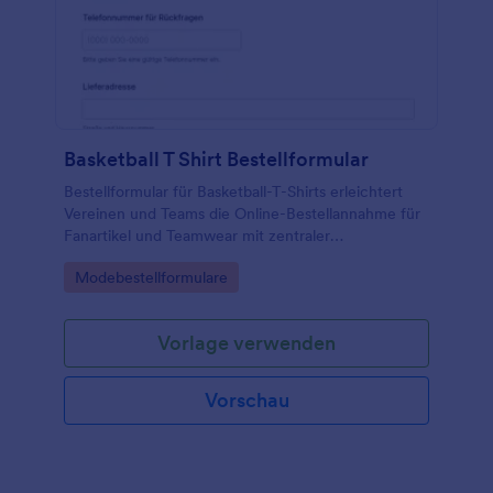
Basketball T Shirt Bestellformular
Bestellformular für Basketball-T-Shirts erleichtert
Vereinen und Teams die Online-Bestellannahme für
Fanartikel und Teamwear mit zentraler
Datenerfassung in Jotform und übersichtlicher
Go to Category:
Modebestellformulare
Verwaltung jeder Formularantwort.
Vorlage verwenden
Vorschau