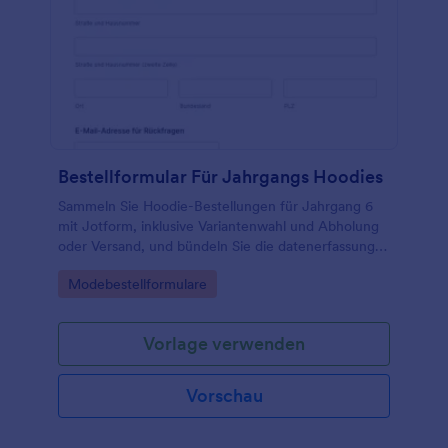
Bestellformular Für Jahrgangs Hoodies
Sammeln Sie Hoodie-Bestellungen für Jahrgang 6
mit Jotform, inklusive Variantenwahl und Abholung
oder Versand, und bündeln Sie die datenerfassung in
einem mobilfreundlichen online-formular für
Go to Category:
Modebestellformulare
Schulen und Elternvertretungen.
Vorlage verwenden
Vorschau