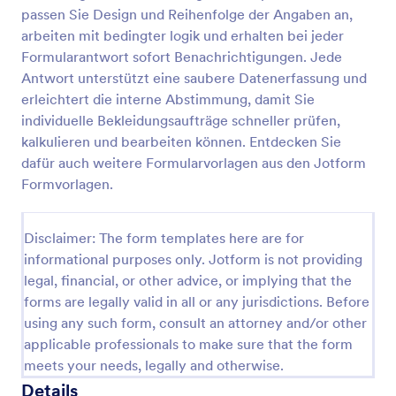
passen Sie Design und Reihenfolge der Angaben an,
T Shirt Bestellformular
arbeiten mit bedingter logik und erhalten bei jeder
Ein T-Shirt-Bestellformular wird von
Formularantwort sofort Benachrichtigungen. Jede
Bekleidungsunternehmen verwendet, um
Antwort unterstützt eine saubere Datenerfassung und
Kleidungsstücke bei Lieferanten über den Clover-
erleichtert die interne Abstimmung, damit Sie
Zahlungsprozessor zu bestellen.
individuelle Bekleidungsaufträge schneller prüfen,
Go to Category:
Bestellformulare
kalkulieren und bearbeiten können. Entdecken Sie
dafür auch weitere Formularvorlagen aus den Jotform
Vorlage verwenden
Formvorlagen.
Vorschau
Disclaimer: The form templates here are for
informational purposes only. Jotform is not providing
legal, financial, or other advice, or implying that the
forms are legally valid in all or any jurisdictions. Before
using any such form, consult an attorney and/or other
applicable professionals to make sure that the form
meets your needs, legally and otherwise.
Details