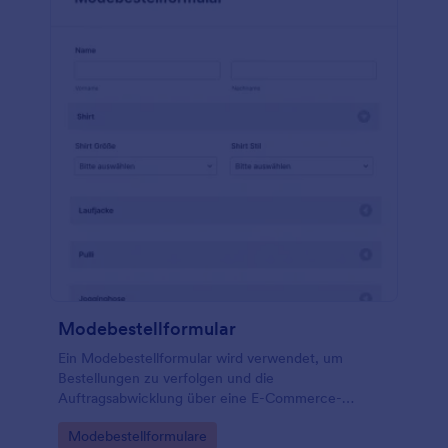
Modebestellformular
Ein Modebestellformular wird verwendet, um
Bestellungen zu verfolgen und die
Auftragsabwicklung über eine E-Commerce-
Website zu verwalten. Egal, ob Sie ein
Go to Category:
Modebestellformulare
Bekleidungshändler, Großhändler oder Hersteller