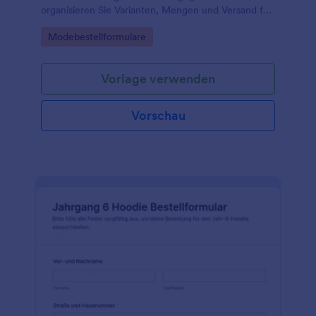
organisieren Sie Varianten, Mengen und Versand für
Shops, Vereine oder Firmenausstatter in einer
Go to Category:
Modebestellformulare
zentralen Jotform-Formularvorlage.
Vorlage verwenden
Vorschau