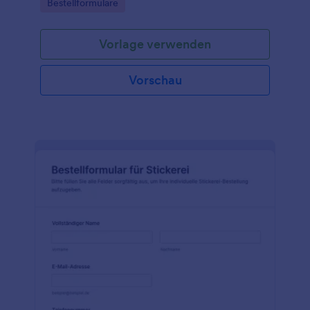
Go to Category:
Bestellformulare
übersichtliche Formularantworten.
Vorlage verwenden
Vorschau