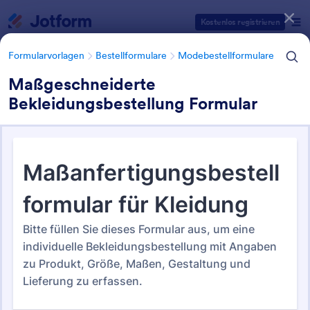
Dialog Start
Kostenlos registrieren
Formularvorlagen
Bestellformulare
Modebestellformulare
Maßgeschneiderte
Bekleidungsbestellung Formular
Formularvorlagen Kategorien
Formularvorlagen
Bestellformulare
Modebestellformulare
Modebestellformulare
36 Vorlagen