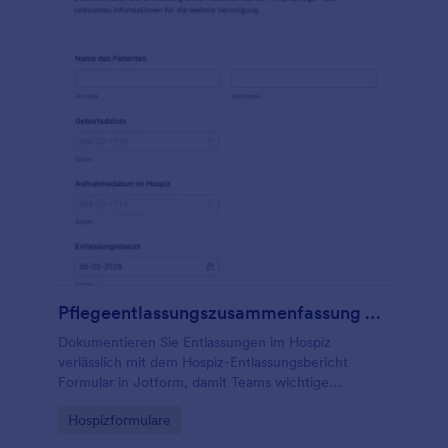
Pflegeentlassungszusammenfassung Formular
Dokumentieren Sie Entlassungen im Hospiz
verlässlich mit dem Hospiz-Entlassungsbericht
Formular in Jotform, damit Teams wichtige
Informationen zur weiteren Versorgung zentral
Go to Category:
Hospizformulare
erfassen, teilen und nachverfolgen können.