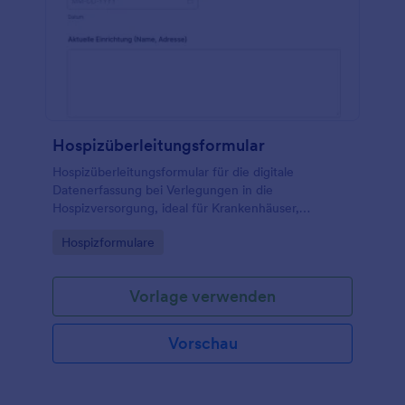
Hospizüberleitungsformular
Hospizüberleitungsformular für die digitale
Datenerfassung bei Verlegungen in die
Hospizversorgung, ideal für Krankenhäuser,
Pflegeeinrichtungen und Pflegedienste, um
Go to Category:
Hospizformulare
Übergaben zu dokumentieren und Formular-
Antworten zentral zu verwalten.
Vorlage verwenden
Vorschau