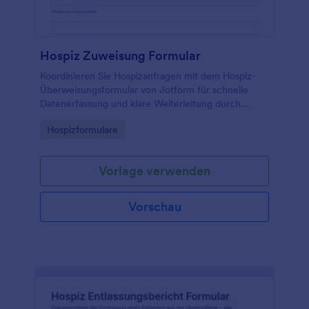
Hospiz Zuweisung Formular
Koordinieren Sie Hospizanfragen mit dem Hospiz-
Überweisungsformular von Jotform für schnelle
Datenerfassung und klare Weiterleitung durch
Praxen, Pflegedienste, Kliniken und Angehörige.
Go to Category:
Hospizformulare
Vorlage verwenden
Vorschau