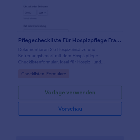
Pflegecheckliste Für Hospizpflege Fragebogen 🕊️
Dokumentieren Sie Hospizeinsätze und
Betreuungsbedarf mit dem Hospizpflege-
Checklistenformular, ideal für Hospiz- und
Palliativteams, die Datenerhebung vereinheitlichen
Go to Category:
Checklisten-Formulare
und Formularantworten zentral verwalten möchten.
Vorlage verwenden
Vorschau