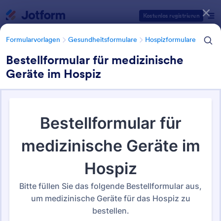
Dialog Start
Kostenlos registrieren
Formularvorlagen
Gesundheitsformulare
Hospizformulare
Bestellformular für medizinische
Geräte im Hospiz
Formularvorlagen Kategorien
Formularvorlagen
Gesundheitsformulare
Hospizformulare
Hospizformulare
20 Vorlagen