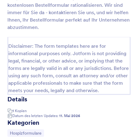
kostenlosen Bestellformular rationalisieren. Wir sind
Umfrage Zur Patientenzufriedenheit Im Hospiz
immer für Sie da - kontaktieren Sie uns, und wir helfen
Bei Umfragen zur Zufriedenheit von
Ihnen, Ihr Bestellformular perfekt auf Ihr Unternehmen
Hospizpatienten handelt es sich um Umfragen, mit
abzustimmen.
denen medizinische Anbieter Patienten um
Feedback zu ihrer Hospizversorgung bitten.
Go to Category:
Hospizformulare
Disclaimer: The form templates here are for
informational purposes only. Jotform is not providing
legal, financial, or other advice, or implying that the
Vorlage verwenden
forms are legally valid in all or any jurisdictions. Before
using any such form, consult an attorney and/or other
Vorschau
applicable professionals to make sure that the form
meets your needs, legally and otherwise.
Details
1
Kopien
Datum des letzten Updates:
11. Mai 2026
Kategorien
Zur Kategorie:
Hospizformulare