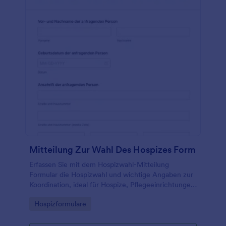
Mitteilung Zur Wahl Des Hospizes Form
Erfassen Sie mit dem Hospizwahl-Mitteilung
Formular die Hospizwahl und wichtige Angaben zur
Koordination, ideal für Hospize, Pflegeeinrichtungen
und Beratungsstellen, die digitale Datenerfassung
Go to Category:
Hospizformulare
über Jotform nutzen möchten.