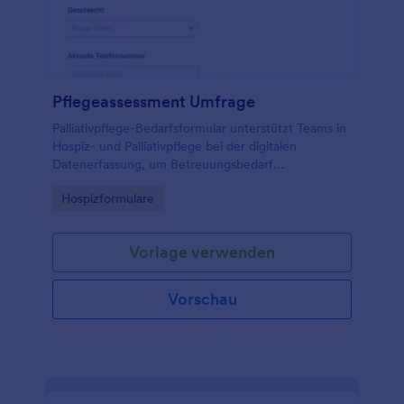
Pflegeassessment Umfrage
Palliativpflege-Bedarfsformular unterstützt Teams in
Hospiz- und Palliativpflege bei der digitalen
Datenerfassung, um Betreuungsbedarf
einzuschätzen, Rückmeldungen zu koordinieren und
Go to Category:
Hospizformulare
die Versorgung besser zu planen.
Vorlage verwenden
Vorschau