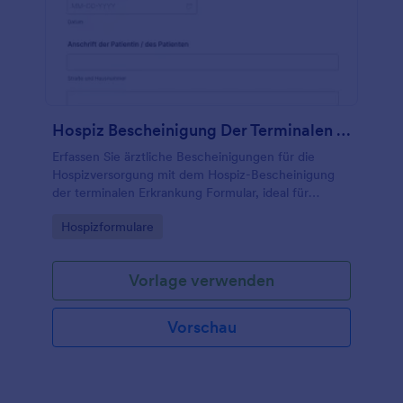
Hospiz Bescheinigung Der Terminalen Erkrankung Formular
Erfassen Sie ärztliche Bescheinigungen für die
Hospizversorgung mit dem Hospiz-Bescheinigung
der terminalen Erkrankung Formular, ideal für
Praxen, Kliniken und Hospizdienste zur digitalen
Go to Category:
Hospizformulare
Datenerfassung und Verwaltung von
Formularantworten.
Vorlage verwenden
Vorschau