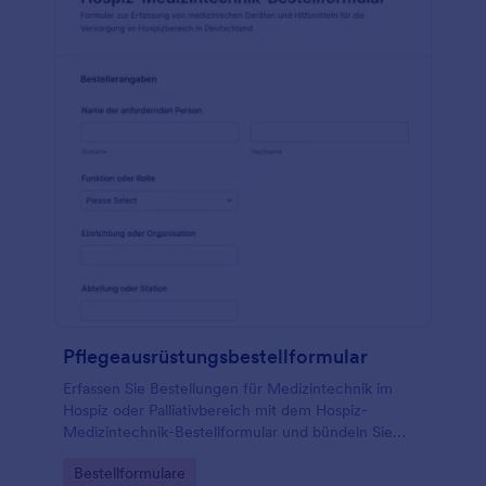
Pflegeausrüstungsbestellformular
Erfassen Sie Bestellungen für Medizintechnik im
Hospiz oder Palliativbereich mit dem Hospiz-
Medizintechnik-Bestellformular und bündeln Sie
Datensammlung, Lieferkoordination und
Go to Category:
Bestellformulare
Formularantworten zentral in Jotform.