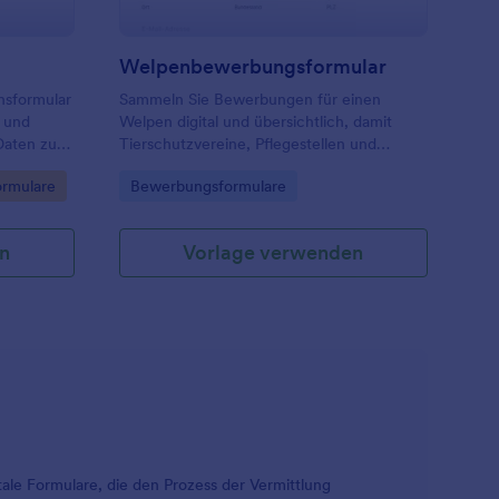
Welpenbewerbungsformular
nsformular
Sammeln Sie Bewerbungen für einen
e und
Welpen digital und übersichtlich, damit
Daten zur
Tierschutzvereine, Pflegestellen und
lten Sie
Züchter Anfragen vergleichen, Rückfragen
Go to Category:
ormulare
Bewerbungsformulare
 Jotform.
vorbereiten und die Vermittlung besser
organisieren können.
n
Vorlage verwenden
tale Formulare, die den Prozess der Vermittlung