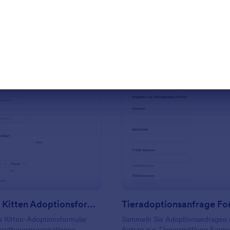
rlage verwenden
Vorlage verwende
ng des Tieres. Sie können auch
adoptieren möchten, die sich derz
r angebotenen Spende zur
Ihrer Obhut befinden. Diese Vorla
 Tierarzt-/Pflegekosten
Adoptierende gedacht, die ihre
e können die Vorlage mithilfe
persönlichen Daten und
d Integrationen von Jotform
Kontaktinformationen sowie Ang
lder
ihrer Familie und ihrer häuslichen
ufügen/entfernen, Ihr Logo
Umgebung machen möchten. Es i
Ihren visuellen und
wichtig, dass die zukünftigen Besi
 Inhalt hinzufügen, Spenden
Haustiere Ihre Richtlinien und B
der von Jotform angebotenen
bezüglich der Anpassung verste
eways sammeln, die Farbe, die
enthält die Vorlage einen Abschni
 und den Hintergrund ändern
die Adoptierenden die Bedingun
ular entweder in Ihre Website
bestätigen und ihnen zustimmen
: Einfaches Kitten Adoptionsformular
: T
Vorschau
Vorschau
er als eigenständiges Formular
bevor sie ihren Antrag auf Adopt
Haustiers übermitteln.
Einfaches Kitten Adoptionsformular
Tieradoptionsanfrage Fo
s Kitten-Adoptionsformular
Sammeln Sie Adoptionsanfragen
rrettungsorganisationen
Antrag zur Tiervermittlung Formu