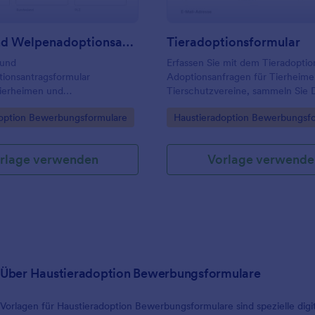
Hunde Und Welpenadoptionsantragsformular
Tieradoptionsformular
 und
Erfassen Sie mit dem Tieradoptio
ionsantragsformular
Adoptionsanfragen für Tierheim
Tierheimen und
Tierschutzvereine, sammeln Sie 
reinen die Datenerfassung für
passenden Vermittlung und verwa
gory:
Go to Category:
option Bewerbungsformulare
Haustieradoption Bewerbungsf
träge, damit Anfragen
jede Formularantwort zentral mit
geprüft und Vermittlungen
ereitet werden können.
rlage verwenden
Vorlage verwende
Über Haustieradoption Bewerbungsformulare
Vorlagen für Haustieradoption Bewerbungsformulare sind spezielle digi