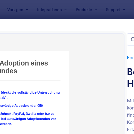
Vorlagen
Integrationen
Produkte
Support
rlagen
Bewerbungsformulare
tieradoption Bewerbungsform
For
B
H
Mit
kön
: Besitzerwechsel Hund Formular
: F
Vorschau
Vorschau
fin
Kon
Erf