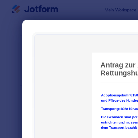
Dialog Start
Mein Workspace
Formularvo
Haus
SORTIEREN NACH
Beliebt
15 Vorlagen
FORMULARLAYOUT
Klassisch
KATEGORIEN
Bestellformulare
718
Anmeldeformulare
676