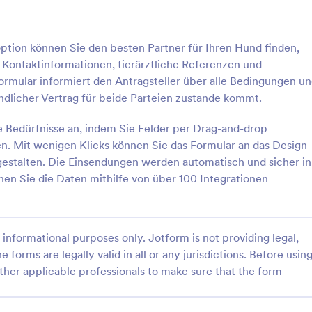
auf jedem Gerät zugänglich und
bearbeitbar. Sie können die Ant
: Welpen Adoptionsformular
: B
Vorschau
Vorschau
sogar in PDFs umwandeln und mi
tion können Sie den besten Partner für Ihren Hund finden,
Klick herunterladen oder ausdruc
 Kontaktinformationen, tierärztliche Referenzen und
Ersetzen Sie Papierformulare und
optimieren Sie die Übertragung 
rmular informiert den Antragsteller über alle Bedingungen u
Hundebesitz mit einem kostenlos
bindlicher Vertrag für beide Parteien zustande kommt.
Formular zur Übertragung von
Hundebesitz.
doptionsformular
Bewerbung Zur Hundead
e Bedürfnisse an, indem Sie Felder per Drag-and-drop
n. Mit wenigen Klicks können Sie das Formular an das Design
doptionsformular wird von
Mit dem Antragsformular für ein
 verwendet, um den Prozess
Hundeadoption können Sie den 
 gestalten. Die Einsendungen werden automatisch und sicher in
n eines Hundes an einen neuen
Partner für Ihren Hund finden, i
en Sie die Daten mithilfe von über 100 Integrationen
ontrollieren.
Informationen über den Haushalt
gory:
Go to Category:
option Bewerbungsformulare
Haustieradoption Bewerbungsf
Kontaktinformationen, tierärztlic
Referenzen und Erfahrungen mit
Haustieren sammeln. Das Formul
informational purposes only. Jotform is not providing legal,
rlage verwenden
Vorlage verwende
informiert den Antragsteller über 
e forms are legally valid in all or any jurisdictions. Before usin
Bedingungen und holt sein Einver
ther applicable professionals to make sure that the form
ein, sodass ein verbindlicher Vert
beide Parteien zustande kommt. 
das Formular ganz einfach an Ihr