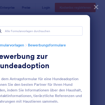
Enterprise
Preise
Login
Kostenlos registrieren
ulare
mularvorlagen
Bewerbungsformulare
ewerbung zur
undeadoption
 dem Antragsformular für eine Hundeadoption
nen Sie den besten Partner für Ihren Hund
ormular Zur Eigentumsübertragung Eines Hundes
: Adoptionsformular F
Vorschau
den, indem Sie Informationen über den Haushalt,
taktinformationen, tierärztliche Referenzen und
ahrungen mit Haustieren sammeln.