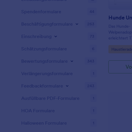
Spendenformulare
44
Beschäftigungformulare
263
Das Hunde-
Welpenadopt
Einschreibung
73
erleichtert 
Tierschutzve
Schätzungsformulare
6
Go to Cate
Haustierad
Adoptionsan
einheitlich 
Bewertungsformulare
343
besser vorb
Vo
Verlängerungsformulare
1
Feedbackformulare
243
Ausfüllbare PDF-Formulare
1
HOA Formulare
1
Halloween Formulare
1