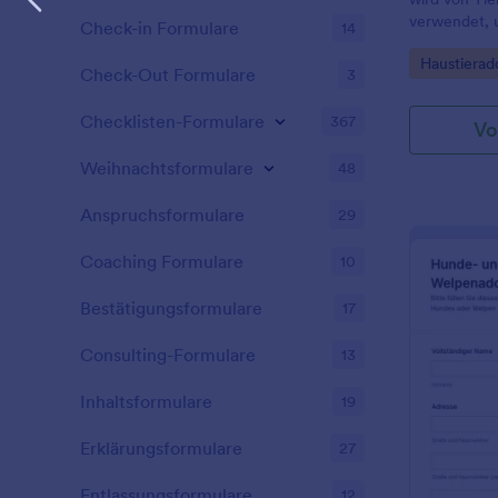
verwendet, 
Check-in Formulare
14
potenziellen
Go to Cate
Haustierad
Jotform könn
Check-Out Formulare
3
Adoptionsfor
einfach die 
Checklisten-Formulare
367
Vo
Verleihen Si
persönliche 
Weihnachtsformulare
48
Organisation
Hintergrundb
Anspruchsformulare
29
sind, dieses
Adoptionsfo
Coaching Formulare
10
Sie es mit e
Website Ihre
Bestätigungsformulare
17
können soga
Jotform-Apps
Consulting-Formulare
13
unserer kos
die im App S
erhältlich is
Inhaltsformulare
19
Integration
sieht Ihre ei
Erklärungsformulare
27
Adoptionsfo
aus.
Entlassungsformulare
12