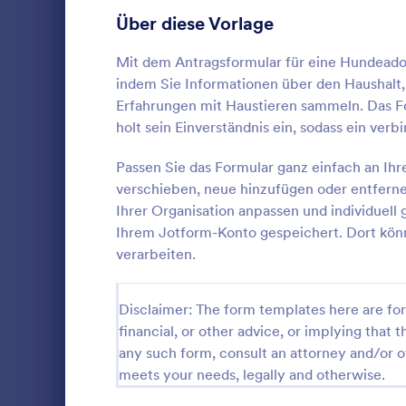
Über diese Vorlage
Mitgliedschaftsantragsformulare
15
Haustieradoption Bewerbungsformulare
15
Mit dem Antragsformular für eine Hundeadop
indem Sie Informationen über den Haushalt,
Tierrettungsantragsformulare
14
Erfahrungen mit Haustieren sammeln. Das Fo
holt sein Einverständnis ein, sodass ein ver
Ehrenamtliche Bewerbungsformulare
13
Welpen A
Passen Sie das Formular ganz einfach an Ihr
Bankantragsformulare
12
verschieben, neue hinzufügen oder entferne
Ein Welpena
Hundeheimen
Ihrer Organisation anpassen und individuell
Lieferantenantragsformulare
12
der Adoptio
Ihrem Jotform-Konto gespeichert. Dort könn
Besitzer zu k
Stipendienantragsformulare
12
verarbeiten.
Go to Cate
Haustierad
Praktikumsbewerbungsformulare
8
Disclaimer: The form templates here are for 
Vo
Sponsoring Bewerbungsformular
6
financial, or other advice, or implying that th
any such form, consult an attorney and/or o
Ferienlager Bewerbungsformulare
4
meets your needs, legally and otherwise.
Personalbewerbungsformulare
1