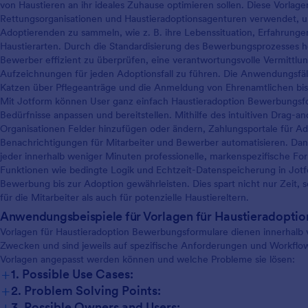
von Haustieren an ihr ideales Zuhause optimieren sollen. Diese Vorla
Rettungsorganisationen und Haustieradoptionsagenturen verwendet, u
Adoptierenden zu sammeln, wie z. B. ihre Lebenssituation, Erfahrunge
Haustierarten. Durch die Standardisierung des Bewerbungsprozesses h
Bewerber effizient zu überprüfen, eine verantwortungsvolle Vermittlu
Aufzeichnungen für jeden Adoptionsfall zu führen. Die Anwendungsfä
Katzen über Pflegeanträge und die Anmeldung von Ehrenamtlichen bis
Mit Jotform können User ganz einfach Haustieradoption Bewerbungsfor
Bedürfnisse anpassen und bereitstellen. Mithilfe des intuitiven Drag
Organisationen Felder hinzufügen oder ändern, Zahlungsportale für A
Benachrichtigungen für Mitarbeiter und Bewerber automatisieren. Da
jeder innerhalb weniger Minuten professionelle, markenspezifische For
Funktionen wie bedingte Logik und Echtzeit-Datenspeicherung in Jotf
Bewerbung bis zur Adoption gewährleisten. Dies spart nicht nur Zeit, 
für die Mitarbeiter als auch für potenzielle Haustiereltern.
Anwendungsbeispiele für Vorlagen für Haustieradopti
Vorlagen für Haustieradoption Bewerbungsformulare dienen innerhalb 
Zwecken und sind jeweils auf spezifische Anforderungen und Workflows
Vorlagen angepasst werden können und welche Probleme sie lösen:
+
1. Possible Use Cases:
+
2. Problem Solving Points:
+
3. Possible Owners and Users: