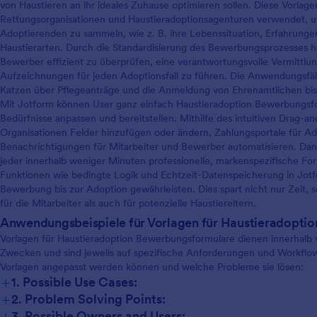
von Haustieren an ihr ideales Zuhause optimieren sollen. Diese Vorla
Rettungsorganisationen und Haustieradoptionsagenturen verwendet, u
Adoptierenden zu sammeln, wie z. B. ihre Lebenssituation, Erfahrunge
Haustierarten. Durch die Standardisierung des Bewerbungsprozesses h
Bewerber effizient zu überprüfen, eine verantwortungsvolle Vermittlu
Aufzeichnungen für jeden Adoptionsfall zu führen. Die Anwendungsfä
Katzen über Pflegeanträge und die Anmeldung von Ehrenamtlichen bis
Mit Jotform können User ganz einfach Haustieradoption Bewerbungsfor
Bedürfnisse anpassen und bereitstellen. Mithilfe des intuitiven Drag
Organisationen Felder hinzufügen oder ändern, Zahlungsportale für A
Benachrichtigungen für Mitarbeiter und Bewerber automatisieren. Da
jeder innerhalb weniger Minuten professionelle, markenspezifische For
Funktionen wie bedingte Logik und Echtzeit-Datenspeicherung in Jotf
Bewerbung bis zur Adoption gewährleisten. Dies spart nicht nur Zeit, 
für die Mitarbeiter als auch für potenzielle Haustiereltern.
Anwendungsbeispiele für Vorlagen für Haustieradopti
Vorlagen für Haustieradoption Bewerbungsformulare dienen innerhalb 
Zwecken und sind jeweils auf spezifische Anforderungen und Workflows
Vorlagen angepasst werden können und welche Probleme sie lösen:
+
1. Possible Use Cases:
+
2. Problem Solving Points:
+
3. Possible Owners and Users: