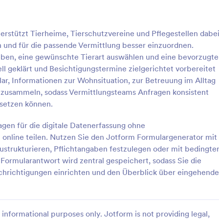
auf jedem Gerät zugänglich und
bearbeitbar. Sie können die Ant
: Welpen Adoptionsformular
: B
Vorschau
Vorschau
sogar in PDFs umwandeln und mi
erstützt Tierheime, Tierschutzvereine und Pflegestellen dabei
Klick herunterladen oder ausdruc
n und für die passende Vermittlung besser einzuordnen.
Ersetzen Sie Papierformulare und
optimieren Sie die Übertragung 
eben, eine gewünschte Tierart auswählen und eine bevorzugte
Hundebesitz mit einem kostenlos
l geklärt und Besichtigungstermine zielgerichtet vorbereitet
Formular zur Übertragung von
lar, Informationen zur Wohnsituation, zur Betreuung im Alltag
Hundebesitz.
doptionsformular
Bewerbung Zur Hundead
inzusammeln, sodass Vermittlungsteams Anfragen konsistent
doptionsformular wird von
Mit dem Antragsformular für ein
 setzen können.
 verwendet, um den Prozess
Hundeadoption können Sie den 
n eines Hundes an einen neuen
Partner für Ihren Hund finden, i
agen für die digitale Datenerfassung ohne
ontrollieren.
Informationen über den Haushalt
online teilen. Nutzen Sie den Jotform Formulargenerator mit
gory:
Go to Category:
option Bewerbungsformulare
Haustieradoption Bewerbungsf
Kontaktinformationen, tierärztlic
trukturieren, Pflichtangaben festzulegen oder mit bedingte
Referenzen und Erfahrungen mit
 Formularantwort wird zentral gespeichert, sodass Sie die
Haustieren sammeln. Das Formul
rlage verwenden
Vorlage verwende
informiert den Antragsteller über 
chrichtigungen einrichten und den Überblick über eingehende
Bedingungen und holt sein Einver
ein, sodass ein verbindlicher Vert
beide Parteien zustande kommt. 
das Formular ganz einfach an Ihr
informational purposes only. Jotform is not providing legal,