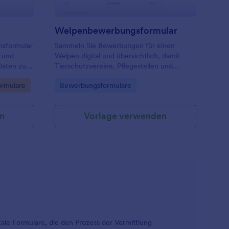
Welpenbewerbungsformular
nsformular
Sammeln Sie Bewerbungen für einen
e und
Welpen digital und übersichtlich, damit
Daten zur
Tierschutzvereine, Pflegestellen und
lten Sie
Züchter Anfragen vergleichen, Rückfragen
Go to Category:
ormulare
Bewerbungsformulare
 Jotform.
vorbereiten und die Vermittlung besser
organisieren können.
n
Vorlage verwenden
tale Formulare, die den Prozess der Vermittlung