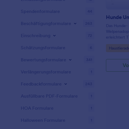
Spendenformulare
44
Beschäftigungformulare
263
Das Hunde-
Welpenadopt
Einschreibung
72
erleichtert 
Tierschutzve
Schätzungsformulare
6
Go to Cate
Haustierad
Adoptionsan
einheitlich 
Bewertungsformulare
341
besser vorb
Vo
Verlängerungsformulare
1
Feedbackformulare
243
Ausfüllbare PDF-Formulare
1
HOA Formulare
1
Halloween Formulare
1