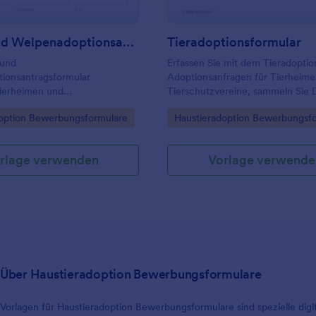
Hunde Und Welpenadoptionsantragsformular
Tieradoptionsformular
 und
Erfassen Sie mit dem Tieradoptio
ionsantragsformular
Adoptionsanfragen für Tierheim
Tierheimen und
Tierschutzvereine, sammeln Sie 
reinen die Datenerfassung für
passenden Vermittlung und verwa
gory:
Go to Category:
option Bewerbungsformulare
Haustieradoption Bewerbungsf
träge, damit Anfragen
jede Formularantwort zentral mit
geprüft und Vermittlungen
ereitet werden können.
rlage verwenden
Vorlage verwende
Über Haustieradoption Bewerbungsformulare
Vorlagen für Haustieradoption Bewerbungsformulare sind spezielle digi