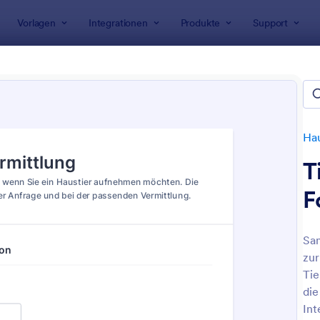
Vorlagen
Integrationen
Produkte
Support
rlagen
Bewerbungsformulare
Haustieradoption Bewerbun
tieradoption Bewerbungsform
Ha
T
F
Sa
zur
: Besitzerwechsel Hund Formular
: F
Vorschau
Vorschau
Tie
die
Int