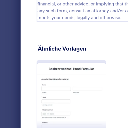
financial, or other advice, or implying that th
Gästebewerbungsformulare
any such form, consult an attorney and/or o
1
meets your needs, legally and otherwise.
Datei-Upload-Formulare
238
Buchungsformulare
221
Umfragen
1.205
Ähnliche Vorlagen
Einverständniserklärungen
851
RSVP Formulare
53
Formulare für Terminvereinbarung
126
Hier finden 
Kontaktformulare
209
von Tieren,
: Besitzerwechsel Hund F
Vorschau
Personen ve
Vorlagen für Fragebögen
369
Tiere aufneh
Go to Cate
Haustierad
persönliche
Anmeldeformulare
85
Kontaktinfor
Besitzers s