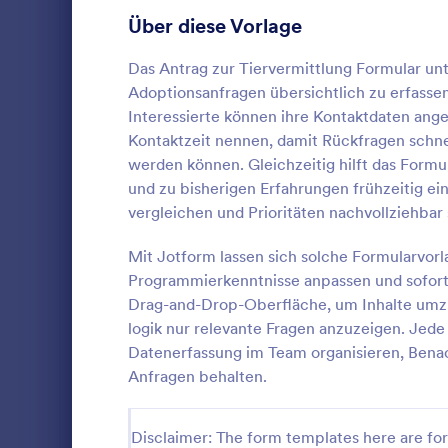
Über diese Vorlage
Mitgliedschaftsantragsformulare
15
Haustieradoption Bewerbungsformulare
15
Das Antrag zur Tiervermittlung Formular unt
Adoptionsanfragen übersichtlich zu erfasse
Tierrettungsantragsformulare
14
Interessierte können ihre Kontaktdaten ang
Kontaktzeit nennen, damit Rückfragen schnel
Ehrenamtliche Bewerbungsformulare
13
werden können. Gleichzeitig hilft das Formu
Welpen A
und zu bisherigen Erfahrungen frühzeitig e
Bankantragsformulare
12
Ein Welpena
vergleichen und Prioritäten nachvollziehbar
Hundeheimen
Lieferantenantragsformulare
12
der Adoptio
Mit Jotform lassen sich solche Formularvorl
Besitzer zu k
Stipendienantragsformulare
12
Programmierkenntnisse anpassen und sofort 
Go to Cate
Haustierad
Drag-and-Drop-Oberfläche, um Inhalte umzus
Praktikumsbewerbungsformulare
8
logik nur relevante Fragen anzuzeigen. Jede
Vo
Datenerfassung im Team organisieren, Bena
Sponsoring Bewerbungsformular
5
Anfragen behalten.
Ferienlager Bewerbungsformulare
4
Disclaimer: The form templates here are for 
Personalbewerbungsformulare
1