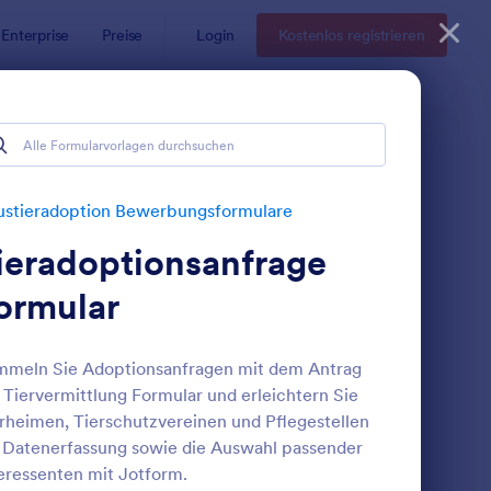
Enterprise
Preise
Login
Kostenlos registrieren
gsformulare
ulare
ustieradoption Bewerbungsformulare
ieradoptionsanfrage
ormular
mmeln Sie Adoptionsanfragen mit dem Antrag
 Tiervermittlung Formular und erleichtern Sie
ormular Zur Eigentumsübertragung Eines Hundes
: Adoptionsformular F
Vorschau
rheimen, Tierschutzvereinen und Pflegestellen
 Datenerfassung sowie die Auswahl passender
eressenten mit Jotform.