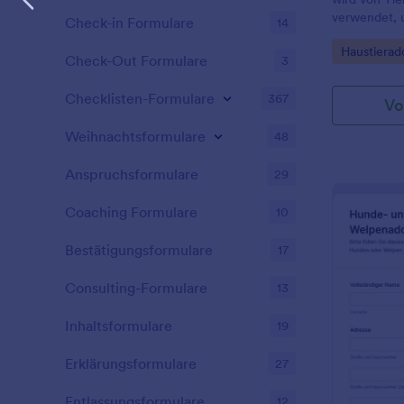
verwendet, 
Check-in Formulare
14
potenziellen
Go to Cate
Haustierad
Jotform könn
Check-Out Formulare
3
Adoptionsfor
einfach die 
Checklisten-Formulare
367
Vo
Verleihen Si
persönliche 
Weihnachtsformulare
48
Organisation
Hintergrundb
Anspruchsformulare
29
sind, dieses
Adoptionsfo
Coaching Formulare
10
Sie es mit e
Website Ihre
Bestätigungsformulare
17
können soga
Jotform-Apps
Consulting-Formulare
13
unserer kos
die im App S
erhältlich is
Inhaltsformulare
19
Integration
sieht Ihre ei
Erklärungsformulare
27
Adoptionsfo
aus.
Entlassungsformulare
12