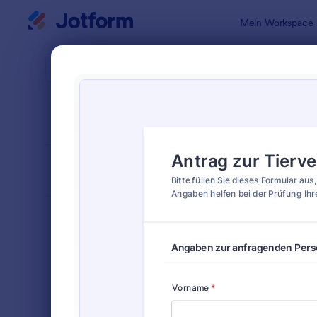
Dialog Start
Mein Workspace
Formularvo
Haus
SORTIEREN NACH
Beliebt
15 Vorlagen
FORMULARLAYOUT
Klassisch
KATEGORIEN
Bestellformulare
718
Anmeldeformulare
675