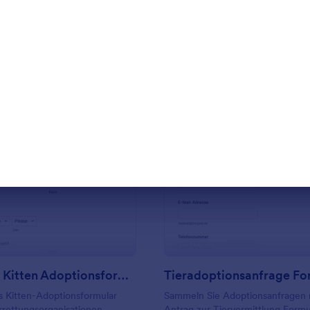
rlage verwenden
Vorlage verwende
ng des Tieres. Sie können auch
adoptieren möchten, die sich derz
r angebotenen Spende zur
Ihrer Obhut befinden. Diese Vorla
 Tierarzt-/Pflegekosten
Adoptierende gedacht, die ihre
e können die Vorlage mithilfe
persönlichen Daten und
d Integrationen von Jotform
Kontaktinformationen sowie Ang
lder
ihrer Familie und ihrer häuslichen
ufügen/entfernen, Ihr Logo
Umgebung machen möchten. Es i
Ihren visuellen und
wichtig, dass die zukünftigen Besi
 Inhalt hinzufügen, Spenden
Haustiere Ihre Richtlinien und B
der von Jotform angebotenen
bezüglich der Anpassung verste
eways sammeln, die Farbe, die
enthält die Vorlage einen Abschni
 und den Hintergrund ändern
die Adoptierenden die Bedingun
ular entweder in Ihre Website
bestätigen und ihnen zustimmen
: Einfaches Kitten Adoptionsformular
: T
Vorschau
Vorschau
er als eigenständiges Formular
bevor sie ihren Antrag auf Adopt
Haustiers übermitteln.
Einfaches Kitten Adoptionsformular
Tieradoptionsanfrage Fo
s Kitten-Adoptionsformular
Sammeln Sie Adoptionsanfragen
rrettungsorganisationen
Antrag zur Tiervermittlung Formu