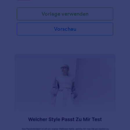
Bearbeiten Sie einfach die Fragen und Antworten
des Formulars passend zu Ihrem Thema, betten Sie
Vorlage verwenden
die Formularvorlage ein und warten Sie auf
Übermittlungen! Die Vorlage ist ideal für
akademische Zwecke, Quizze im Klassenzimmer
Vorschau
oder Tests am Arbeitsplatz.Gestalten Sie Ihre Simple
Quiz-Vorlage so, dass sie die Identität Ihrer Marke
widerspiegelt - passen Sie die Farben, die
Schriftarten und das Hintergrundbild des Formulars
an, um den gewünschten Look zu erhalten. Und
wenn Sie Antworten auf eine andere Art und Weise
erfassen möchten, nutzen Sie einfach die über 100
Integrationen von Jotform für weitere Optionen. Sie
können mit Google Drive, Dropbox, Box und sogar
Slack synchronisieren. Verbessern Sie die
Kommunikation mit Ihrem Publikum und machen Sie
das Beste aus Ihren Quiz-Ergebnissen mit einer
kostenlosen einfachen Quiz-Vorlage!