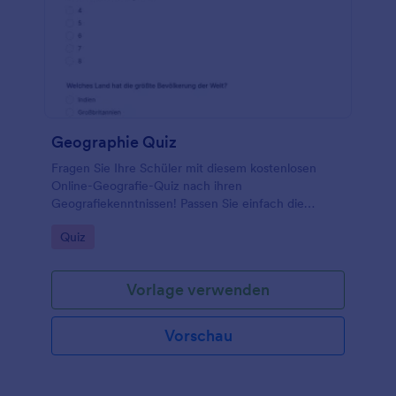
Geographie Quiz
Fragen Sie Ihre Schüler mit diesem kostenlosen
Online-Geografie-Quiz nach ihren
Geografiekenntnissen! Passen Sie einfach die
Vorlage an, um Fragen basierend auf dem zu stellen,
Go to Category:
Quiz
was Sie Ihrer Klasse beigebracht haben.
Vorlage verwenden
Vorschau