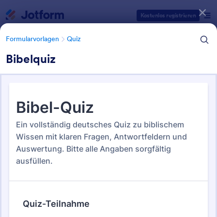
Dialog Start
Kostenlos registrieren
Formularvorlagen
Quiz
Bibelquiz
Formularvorlagen Kategorien
Formularvorlagen
Quiz
Quiz Vorlagen
63 Vorlagen