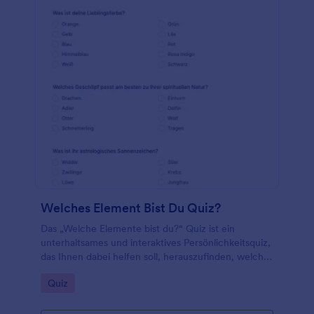
Welches Element Bist Du Quiz?
Das „Welche Elemente bist du?“ Quiz ist ein
unterhaltsames und interaktives Persönlichkeitsquiz,
das Ihnen dabei helfen soll, herauszufinden, welches
Element Ihre Persönlichkeit am besten repräsentiert.
Go to Category:
Quiz