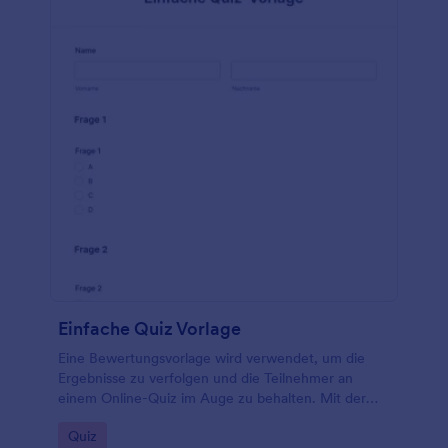
Einfache Quiz Vorlage
Eine Bewertungsvorlage wird verwendet, um die
Ergebnisse zu verfolgen und die Teilnehmer an
einem Online-Quiz im Auge zu behalten. Mit der
kostenlosen Einfache Quiz-Vorlage können Sie ein
Go to Category:
Quiz
Quiz für Ihre Website-Besucher einrichten.