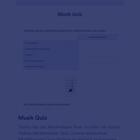
Antworten sofort in Ihrem leicht zugänglichen
Jotform-Konto. Mit unserem intuitiven Quiz-Maker
können Sie Ihr Vokabel-Quiz mühelos an die
Bedürfnisse Ihrer Klasse anpassen. Fügen Sie
einfach durch Drag & Drop und Ablegen von
Formularfeldern weitere Fragen zu Ihrer Vorlage
hinzu - ganz ohne Programmierkenntnisse! Sie
können sogar die Multiple-Choice-Fragen in
Kurzantwortfragen umwandeln, um die
Rechtschreibung zu testen, und Berechnungen
einrichten, damit Ihr Formular jede Übermittlung
automatisch für Sie benotet. Die Erstellung und
Benotung von Quizfragen muss nicht mühsam sein -
mit der Jotform Vorlage Vokabel-Quiz können Sie
sich auf die Verbesserung der Sprachkenntnisse
Ihrer Schüler konzentrieren, damit diese lernen,
effektiver zu kommunizieren...
Musik Quiz
Testen Sie das Musikwissen Ihrer Schüler mit einem
Online-Musiktheorie-Quiz Unsere kostenlose
Musiktheorie-Quiz-Vorlage ist einfach anzupassen