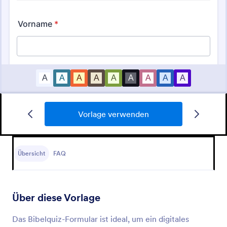
Vorlage verwenden
Allgemeinwissen Quiz
Ein Allgemeinwissensquiz ist eine Multiple-Choice-
Umfrage, mit der das Wissen eines Teilnehmers
Übersicht
FAQ
getestet wird.
Go to Category:
Quiz
Über diese Vorlage
Vorlage verwenden
Das Bibelquiz-Formular ist ideal, um ein digitales