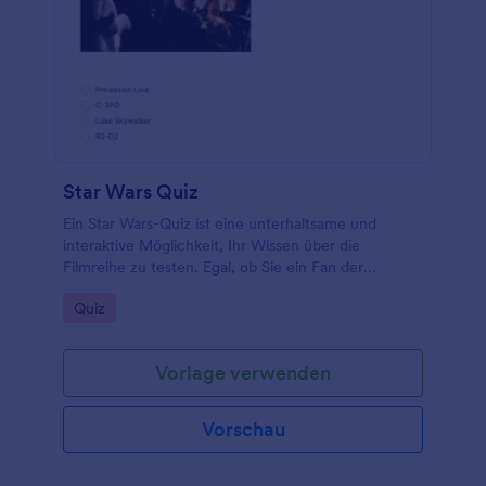
Star Wars Quiz
Ein Star Wars-Quiz ist eine unterhaltsame und
interaktive Möglichkeit, Ihr Wissen über die
Filmreihe zu testen. Egal, ob Sie ein Fan der
Original-Trilogie oder des neuesten Films sind, es
Go to Category:
Quiz
gibt immer etwas zu lernen.
Vorlage verwenden
Vorschau