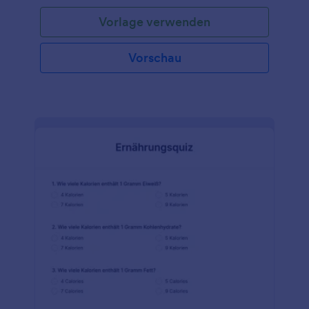
Fragen, Textfeldern oder sogar Datei-Upload-
Vorlage verwenden
Feldern erstellen, mit denen Sie Aufsätze, Fotos und
andere Dokumente sammeln können. Ihr Online
Test lässt sich leicht an die Schüler senden oder in
Vorschau
die Website Ihrer Schule einbetten und kann auf
jedem Computer, Tablet oder Mobilgerät ausgefüllt
werden. Da die Antworten sicher in Ihrem Jotform-
Konto gespeichert werden und Sie mit unserer
kostenlosen App auch offline darauf zugreifen
können, können Sie die Antworten anzeigen und
bewerten, egal wo Sie sich befinden. Machen Sie
das Ausfüllen Ihrer Formulare mit unserem
kostenlosen Drag & Drop Formulargenerator zum
Vergnügen! Durch Drag & Drop können Sie in
unserer kostenlosen Online-Test Vorlage neue
Formularfelder hinzufügen oder vorhandene
aktualisieren und die Fragen so schnell an Ihren
Lehrplan anpassen. Fügen Sie Anweisungen hinzu,
laden Sie Bilder hoch, ordnen Sie das Layout neu an
und verwenden Sie sogar bedingte Logik, um den
Schülern die richtigen Antworten zu zeigen,
nachdem sie abgeschickt haben! Sie können die