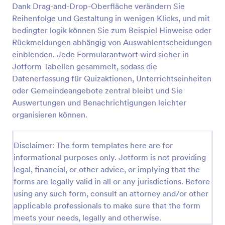
Dank Drag-and-Drop-Oberfläche verändern Sie
Depersonalisation Test
Reihenfolge und Gestaltung in wenigen Klicks, und mit
bedingter logik können Sie zum Beispiel Hinweise oder
Ein Depersonalisationstest ist ein Fragebogen, der
von Ärzten verwendet wird, um die
Rückmeldungen abhängig von Auswahlentscheidungen
Depersonalisationssymptome eines Patienten zu
einblenden. Jede Formularantwort wird sicher in
beurteilen.
Jotform Tabellen gesammelt, sodass die
Go to Category:
Quiz
Datenerfassung für Quizaktionen, Unterrichtseinheiten
oder Gemeindeangebote zentral bleibt und Sie
Vorlage verwenden
Auswertungen und Benachrichtigungen leichter
organisieren können.
Vorschau
Disclaimer: The form templates here are for
informational purposes only. Jotform is not providing
legal, financial, or other advice, or implying that the
forms are legally valid in all or any jurisdictions. Before
using any such form, consult an attorney and/or other
applicable professionals to make sure that the form
meets your needs, legally and otherwise.