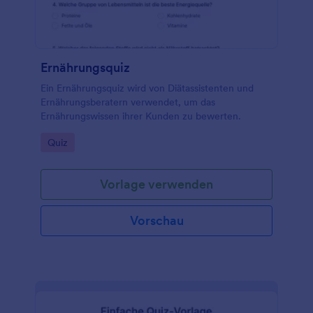
Antworten sogar mit anderen Konten
synchronisieren, die Sie bereits verwenden - wie
Google Sheets, Dropbox, Box und mehr. Mit unserer
kostenlosen, vollständig anpassbaren Online-Test
Vorlage können Sie schnell einen gemeinsam
Ernährungsquiz
nutzbaren Online Test erstellen, den Ihre Schüler
auf jedem Gerät ausfüllen können.
Ein Ernährungsquiz wird von Diätassistenten und
Ernährungsberatern verwendet, um das
Ernährungswissen ihrer Kunden zu bewerten.
Go to Category:
Quiz
Vorlage verwenden
Vorschau