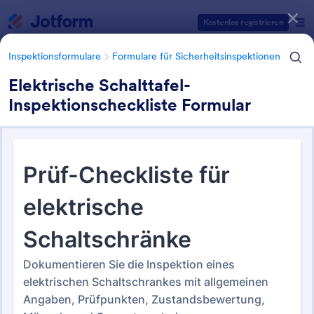
Dialog Start
Kostenlos registrieren
Inspektionsformulare
Formulare für Sicherheitsinspektionen
Elektrische Schalttafel-
Inspektionscheckliste Formular
Formularvorlagen Kategorien
Inspektionsformulare
Formulare für Sicherheitsinspektionen
Formulare für
Sicherheitsinspektionen
130 Vorlagen