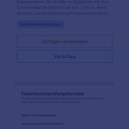
Dokumentieren Sie Vorfälle im Badbetrieb mit dem
Schwimmbad-Vorfallsformular von Jotform, damit
Aufsicht und Betriebsleitung Ereignisse konsistent
erfassen, nachverfolgen und für interne
Go to Category:
Vorfallsmeldeformulare
Auswertungen nutzen können.
Vorlage verwenden
Vorschau