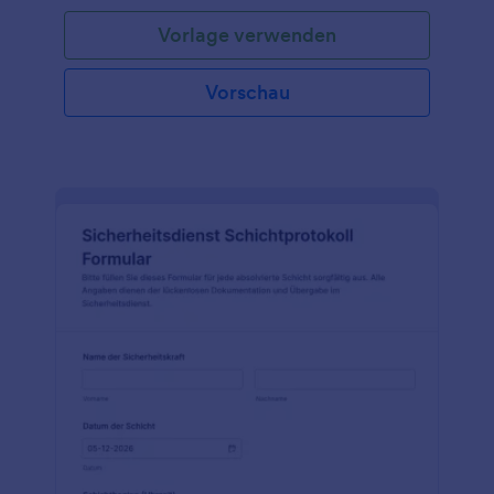
verwenden Sie dieses kostenlose Formular zur
Vorlage verwenden
Inspektion von Rauchmeldern, um die Rauchmelder
und Sicherheitseinrichtungen eines Gebäudes zu
überprüfen! Nachdem Sie das Formular ausgefüllt
Vorschau
haben, können Sie die Antworten in Ihrem Jotform-
Konto einsehen, um die benötigten Informationen
zu erhalten.Benötigen Sie mehr Felder? Mit Jotform
können Sie ganz einfach Textfelder oder Dropdown-
Listen hinzufügen, bearbeiten und entfernen, um
sie Ihren Bedürfnissen anzupassen. Außerdem
können Sie eine unbegrenzte Anzahl von Anhängen
hinzufügen und mit über 100
Drittanbieteranwendungen wie Dropbox und Google
Drive integrieren.