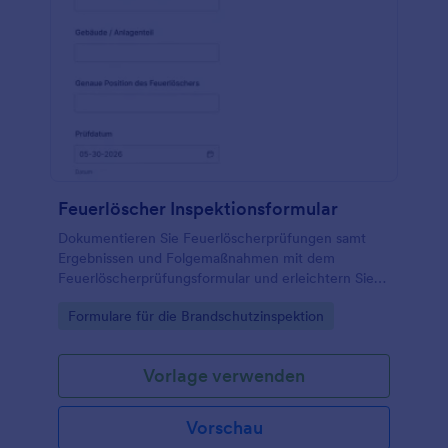
Feuerlöscher Inspektionsformular
Dokumentieren Sie Feuerlöscherprüfungen samt
Ergebnissen und Folgemaßnahmen mit dem
Feuerlöscherprüfungsformular und erleichtern Sie
die Datenaufnahme für Hausverwaltung, Facility
Go to Category:
Formulare für die Brandschutzinspektion
Management und Sicherheitsverantwortliche.
Vorlage verwenden
Vorschau