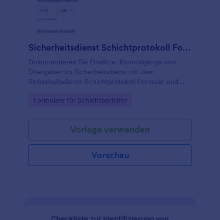
Sicherheitsdienst Schichtprotokoll Formular
Dokumentieren Sie Einsätze, Kontrollgänge und
Übergaben im Sicherheitsdienst mit dem
Sicherheitsdienst-Schichtprotokoll Formular und
vereinfachen Sie die Datenerfassung für
Go to Category:
Formulare für Schichtberichte
Werkschutz, Revierdienst und Objektbetreuung.
Vorlage verwenden
Vorschau