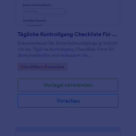
Tägliche Kontrollgang Checkliste Für Sicherheitskräfte
Dokumentieren Sie Sicherheitsrundgänge je Schicht
mit der Tägliche Kontrollgang-Checkliste-Form für
Sicherheitskräfte und verbessern Sie
Datenerfassung, Nachverfolgung und interne
Go to Category:
Checklisten-Formulare
Übergaben in Wach- und Sicherheitsdiensten mit
Jotform.
Vorlage verwenden
Vorschau