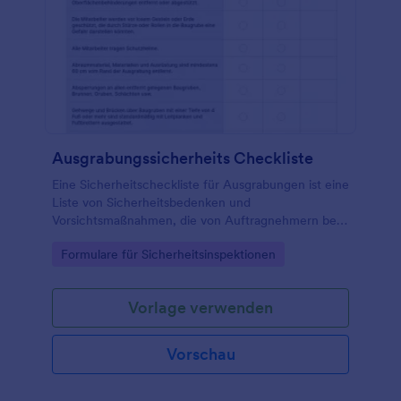
mehr Notfälle.
Ausgrabungssicherheits Checkliste
Eine Sicherheitscheckliste für Ausgrabungen ist eine
Liste von Sicherheitsbedenken und
Vorsichtsmaßnahmen, die von Auftragnehmern bei
der Arbeit auf einer Baustelle gefordert werden.
Go to Category:
Formulare für Sicherheitsinspektionen
Vorlage verwenden
Vorschau