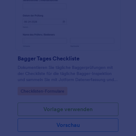
Bagger Tages Checkliste
Dokumentieren Sie tägliche Baggerprüfungen mit
der Checkliste für die tägliche Bagger-Inspektion
und sammeln Sie mit Jotform Datenerfassung und
jede Formularantwort zentral, ideal für Baustellen,
Go to Category:
Checklisten-Formulare
Fuhrparks und Vermietbetriebe.
Vorlage verwenden
Vorschau