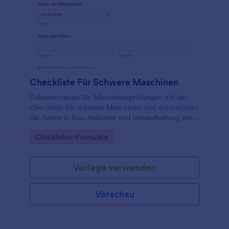
Checkliste Für Schwere Maschinen
Dokumentieren Sie Maschinenprüfungen mit der
Checkliste für schwere Maschinen und unterstützen
Sie Teams in Bau, Industrie und Instandhaltung bei
Datenerfassung und nachvollziehbarer Formular-
Go to Category:
Checklisten-Formulare
Antwort in Jotform.
Vorlage verwenden
Vorschau