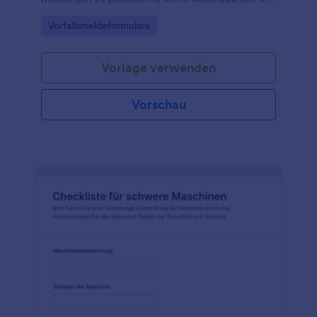
die Datenerfassung für Nachverfolgung und
Go to Category:
Vorfallsmeldeformulare
Auswertung zu vereinheitlichen.
Vorlage verwenden
Vorschau