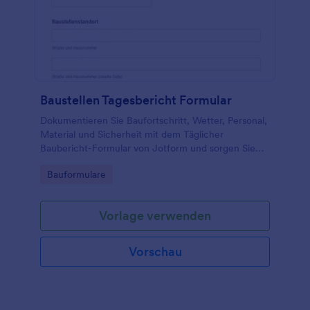
Baustellen Tagesbericht Formular
Dokumentieren Sie Baufortschritt, Wetter, Personal,
Material und Sicherheit mit dem Täglicher
Baubericht-Formular von Jotform und sorgen Sie
für einheitliche Berichte in Bauunternehmen,
Go to Category:
Bauformulare
Bauleitung und Nachunternehmern.
Vorlage verwenden
Vorschau