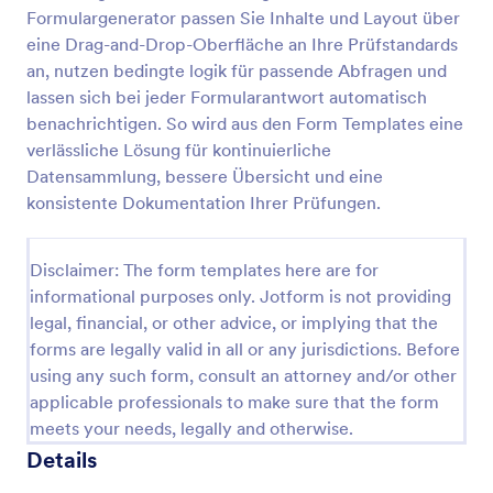
Formulargenerator passen Sie Inhalte und Layout über
eine Drag-and-Drop-Oberfläche an Ihre Prüfstandards
Formular Für Die Inspektion Von Rauchmeldern
an, nutzen bedingte logik für passende Abfragen und
lassen sich bei jeder Formularantwort automatisch
Ein Rauchmelder-Inspektionsformular ist ein
benachrichtigen. So wird aus den Form Templates eine
Fragebogen, der von Brandschutzexperten zur
Inspektion des Brandschutzsystems eines Gebäudes
verlässliche Lösung für kontinuierliche
verwendet wird.
Datensammlung, bessere Übersicht und eine
Go to Category:
Formulare für Sicherheitsinspektionen
konsistente Dokumentation Ihrer Prüfungen.
Vorlage verwenden
Disclaimer: The form templates here are for
informational purposes only. Jotform is not providing
Vorschau
legal, financial, or other advice, or implying that the
forms are legally valid in all or any jurisdictions. Before
using any such form, consult an attorney and/or other
applicable professionals to make sure that the form
meets your needs, legally and otherwise.
Details