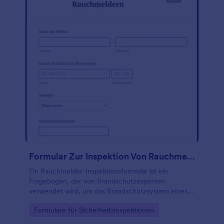
Formular Zur Inspektion Von Rauchmeldern
Ein Rauchmelder-Inspektionsformular ist ein
Fragebogen, der von Brandschutzexperten
verwendet wird, um das Brandschutzsystem eines
Gebäudes zu überprüfen. Egal, ob Sie ein Experte
Go to Category:
Formulare für Sicherheitsinspektionen
für Gebäudesicherheit, ein Vermieter, ein
Hausverwalter oder ein Gebäudeeigentümer sind,