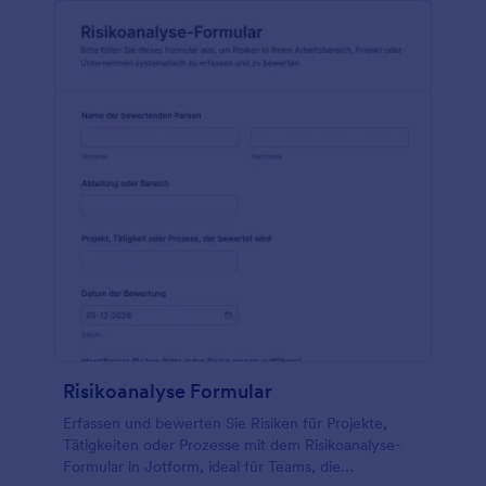
dieses Formular für Sicherheitsvorschläge nach
Ihren Vorstellungen zu gestalten. Sie können es
ganz einfach mit anderen Apps wie Dropbox,
Google Drive, Box, Google Tabellen und anderen
integrieren und die erfassten Informationen
automatisch an diese Plattformen senden lassen.
Halten Sie die Informationen vertraulich, indem Sie
sie in Ihrem eigenen Konto aufbewahren. Mit der
Jotform Mobile Formulare App können Sie jederzeit
Vorschläge von Ihren Mitarbeitern erfassen und so
deren Zeit optimal nutzen. Und mit unseren über
100 Integrationen können Sie die erfassten Daten
sogar an andere Apps senden, darunter Microsoft
Excel und andere! Machen Sie sich ein Bild davon,
wie IOT-Geräte die Sicherheit an Ihrem Arbeitsplatz
verbessern könnten - mit einem kostenlosen Online-
Formular für Sicherheitsvorschläge.
Risikoanalyse Formular
Erfassen und bewerten Sie Risiken für Projekte,
Tätigkeiten oder Prozesse mit dem Risikoanalyse-
Formular in Jotform, ideal für Teams, die