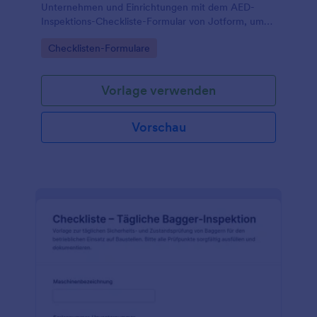
Unternehmen und Einrichtungen mit dem AED-
Inspektions-Checkliste-Formular von Jotform, um
Prüfungen, Zuständigkeiten und Wartungsbedarfe
Go to Category:
Checklisten-Formulare
zentral zu erfassen.
Vorlage verwenden
Vorschau