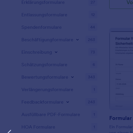
Vo
Erklärungsformulare
27
Entlassungsformulare
12
Spendenformulare
44
Beschäftigungformulare
263
Einschreibung
73
Schätzungsformulare
6
Bewertungsformulare
343
Verlängerungsformulare
1
Feedbackformulare
243
Ausfüllbare PDF-Formulare
1
HOA Formulare
1
Ein Formular
von einem M