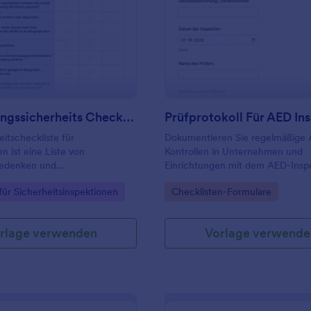
: Ausgrabungssicherheits Checkliste
: Pr
Vorschau
Vorschau
Ausgrabungssicherheits Checkliste
Prüfprotokoll Für AED In
eitscheckliste für
Dokumentieren Sie regelmäßige
 ist eine Liste von
Kontrollen in Unternehmen und
bedenken und
Einrichtungen mit dem AED-Insp
ßnahmen, die von
Checkliste-Formular von Jotfor
gory:
Go to Category:
für Sicherheitsinspektionen
Checklisten-Formulare
rn bei der Arbeit auf einer
Prüfungen, Zuständigkeiten und
fordert werden.
Wartungsbedarfe zentral zu erfas
rlage verwenden
Vorlage verwende