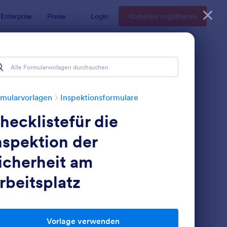
Enterprise
Preise
Login
Kostenlos registrieren
nen
mularvorlagen
Inspektionsformulare
hecklistefür die
nspektion der
icherheit am
rbeitsplatz
beitsplatz
ormular Für Die Inspektion Von Rauchmeldern
: Haccp Plan Formular
Vorschau
Vorlage verwenden