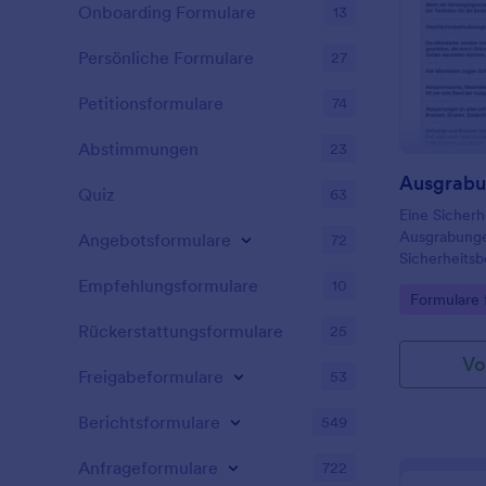
Onboarding Formulare
13
Persönliche Formulare
27
Petitionsformulare
74
Abstimmungen
23
Quiz
63
Eine Sicherh
Ausgrabungen
Angebotsformulare
72
Sicherheits
Vorsichtsma
Empfehlungsformulare
10
Go to Cate
Formulare 
Auftragnehme
Baustelle ge
Rückerstattungsformulare
25
Vo
Freigabeformulare
53
Berichtsformulare
549
Anfrageformulare
722