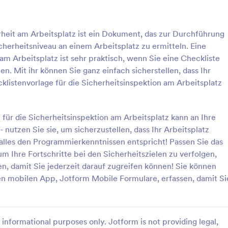
: Brandschutzklappen Prüfungsformular
: F
Vorschau
Vorschau
erheit am Arbeitsplatz ist ein Dokument, das zur Durchführung
herheitsniveau an einem Arbeitsplatz zu ermitteln. Eine
 am Arbeitsplatz ist sehr praktisch, wenn Sie eine Checkliste
en. Mit ihr können Sie ganz einfach sicherstellen, dass Ihr
cklistenvorlage für die Sicherheitsinspektion am Arbeitsplatz
Brandschutzklappen Prüfungsformular
en Sie Inspektionen und
Ein Rauchmelder-Inspektionsformu
mit dem Brandschutzklappen-
ein Fragebogen, der von
 für die Sicherheitsinspektion am Arbeitsplatz kann an Ihre
mular in Jotform und
Brandschutzexperten verwendet
 nutzen Sie sie, um sicherzustellen, dass Ihr Arbeitsplatz
chen Sie die Datenerfassung für
das Brandschutzsystem eines Ge
nd alles den Programmierkenntnissen entspricht! Passen Sie das
gory:
Go to Category:
für die Brandschutzinspektion
Formulare für Sicherheitsinspe
ieb, Wartung und technische
überprüfen. Egal, ob Sie ein Expe
m Ihre Fortschritte bei den Sicherheitszielen zu verfolgen,
uung.
Gebäudesicherheit, ein Vermieter
en, damit Sie jederzeit darauf zugreifen können! Sie können
Hausverwalter oder ein
rlage verwenden
Vorlage verwende
Gebäudeeigentümer sind, verwe
en mobilen App, Jotform Mobile Formulare, erfassen, damit Si
dieses kostenlose Formular zur I
von Rauchmeldern, um die Rauc
und Sicherheitseinrichtungen ein
Gebäudes zu überprüfen! Nachd
informational purposes only. Jotform is not providing legal,