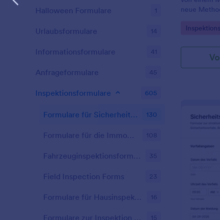
neue Method
Halloween Formulare
1
Sicherheit a
Go to Cate
Inspektion
Egal, ob Sie
Urlaubsformulare
14
Personalleit
kostenlose V
Informationsformulare
41
Vo
Sicherheitsv
Mitarbeiter 
Anfrageformulare
45
Arbeitsplatz
gemacht we
Inspektionsformulare
605
Vorschlag a
Formular aut
Formulare für Sicherheitsinspektionen
130
Benachrichti
aktualisiert.
Formulare für die Immobilienverwaltung
108
zu sorgen, d
so sicher wi
Fahrzeuginspektionsformulare
35
Ihre eigene
hinzu, um di
Field Inspection Forms
23
Sicherheitsv
Vorstellunge
ganz einfac
Formulare für Hausinspektionen
16
Dropbox, Go
Tabellen und
Formulare zur Inspektion von Mietobjekten
15