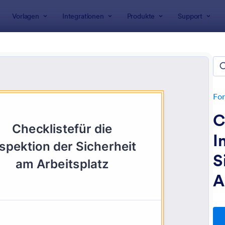
Vorlagen
Integrationen
Produkte
Support
rlagen
Inspektionsformulare
lare für Sicherheitsinspektio
en
For
C
I
S
A
: Checkliste Für Sicherheitsinspektionen Am Ar
: F
Vorschau
Vorschau