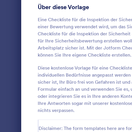
Anmeldeformulare
Über diese Vorlage
85
Abstimmung
35
Eine Checkliste für die Inspektion der Sich
einer Bewertung verwendet wird, um das Sic
Abstract-Formulare
11
Checkliste für die Inspektion der Sicherheit
für Ihre Sicherheitsbewertung erstellen woll
Genehmigungsformulare
91
Arbeitsplatz sicher ist. Mit der Jotform Che
können Sie Ihre eigene Checkliste erstellen.
Bewertungsformulare
74
Dokumentier
Ergebnisse 
Diese kostenlose Vorlage für eine Checkliste
Anwesenheitsformulare
11
Prüfungsfor
individuellen Bedürfnisse angepasst werden -
vereinheitli
Audit Formulare
63
sicher ist, Ihr Büro frei von Gefahren ist u
Go to Cate
Formulare 
Gebäudebetr
Formular einfach an und verwenden Sie es, u
Objektbetre
Autorisierungsformulare
79
oder integrieren Sie es in Ihre anderen Kont
Vo
Ihre Antworten sogar mit unserer kostenlos
Award-Formulare
16
nichts verpassen.
Black Friday Formulare
32
Disclaimer: The form templates here are for 
Formulare für Berechnungen
17