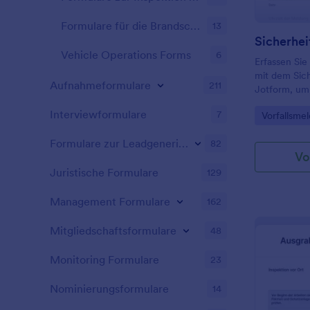
erfassten In
diese Plattf
Formulare für die Brandschutzinspektion
13
die Informat
in Ihrem ei
Vehicle Operations Forms
6
Erfassen Sie 
der Jotform
mit dem Sich
Sie jederzei
Aufnahmeformulare
211
Jotform, um 
Mitarbeitern
intern weite
optimal nut
Interviewformulare
7
Go to Cate
Vorfallsme
Datenerfass
Integratione
Auswertung z
Daten sogar
Formulare zur Leadgenerierung
82
darunter Mic
Vo
Machen Sie s
Juristische Formulare
129
Geräte die S
verbessern 
Management Formulare
162
kostenlosen 
Sicherheitsv
Mitgliedschaftsformulare
48
Monitoring Formulare
23
Nominierungsformulare
14