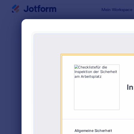
Dialog Start
Mein Workspace
Formularvo
Formu
SORTIEREN NACH
Beliebt
130 Vorlag
FORMULARLAYOUT
Klassisch
KATEGORIEN
Bestellformulare
719
Anmeldeformulare
676