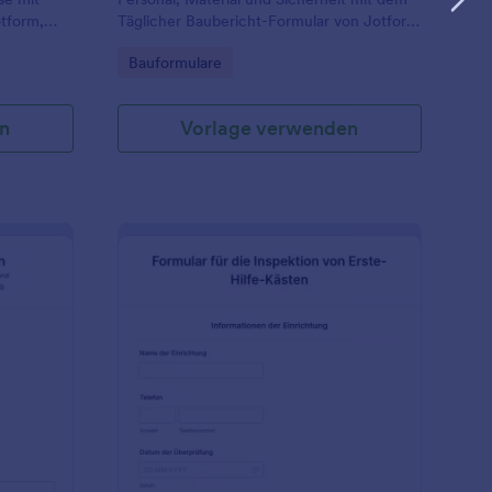
otform,
Täglicher Baubericht-Formular von Jotform
und sorgen Sie für einheitliche Berichte in
Go to Category:
Bauformulare
 festlegen
Bauunternehmen, Bauleitung und
Nachunternehmern.
n
Vorlage verwenden
heckliste Für Schwere Maschinen
: Formular Für Die Ins
Vorschau