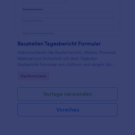
Baustellen Tagesbericht Formular
Dokumentieren Sie Baufortschritt, Wetter, Personal,
Material und Sicherheit mit dem Täglicher
Baubericht-Formular von Jotform und sorgen Sie
für einheitliche Berichte in Bauunternehmen,
Go to Category:
Bauformulare
Bauleitung und Nachunternehmern.
Vorlage verwenden
Vorschau