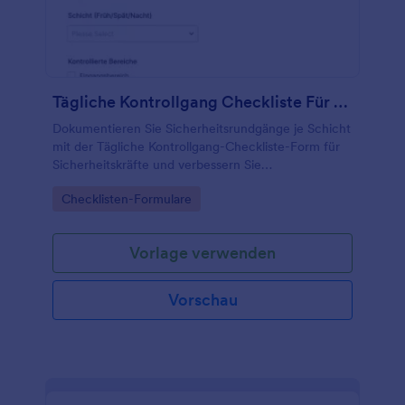
Tägliche Kontrollgang Checkliste Für Sicherheitskräfte
Dokumentieren Sie Sicherheitsrundgänge je Schicht
mit der Tägliche Kontrollgang-Checkliste-Form für
Sicherheitskräfte und verbessern Sie
Datenerfassung, Nachverfolgung und interne
Go to Category:
Checklisten-Formulare
Übergaben in Wach- und Sicherheitsdiensten mit
Jotform.
Vorlage verwenden
Vorschau