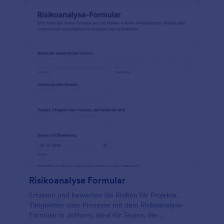
dieses Formular für Sicherheitsvorschläge nach
Ihren Vorstellungen zu gestalten. Sie können es
ganz einfach mit anderen Apps wie Dropbox,
Google Drive, Box, Google Tabellen und anderen
integrieren und die erfassten Informationen
automatisch an diese Plattformen senden lassen.
Halten Sie die Informationen vertraulich, indem Sie
sie in Ihrem eigenen Konto aufbewahren. Mit der
Jotform Mobile Formulare App können Sie jederzeit
Vorschläge von Ihren Mitarbeitern erfassen und so
deren Zeit optimal nutzen. Und mit unseren über
100 Integrationen können Sie die erfassten Daten
sogar an andere Apps senden, darunter Microsoft
Excel und andere! Machen Sie sich ein Bild davon,
wie IOT-Geräte die Sicherheit an Ihrem Arbeitsplatz
verbessern könnten - mit einem kostenlosen Online-
Formular für Sicherheitsvorschläge.
Risikoanalyse Formular
Erfassen und bewerten Sie Risiken für Projekte,
Tätigkeiten oder Prozesse mit dem Risikoanalyse-
Formular in Jotform, ideal für Teams, die