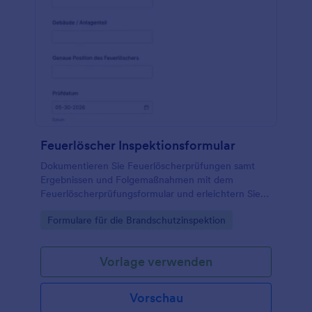
Feuerlöscher Inspektionsformular
Dokumentieren Sie Feuerlöscherprüfungen samt
Ergebnissen und Folgemaßnahmen mit dem
Feuerlöscherprüfungsformular und erleichtern Sie
die Datenaufnahme für Hausverwaltung, Facility
Go to Category:
Formulare für die Brandschutzinspektion
Management und Sicherheitsverantwortliche.
Vorlage verwenden
Vorschau