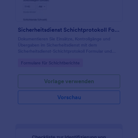
Sicherheitsdienst Schichtprotokoll Formular
Dokumentieren Sie Einsätze, Kontrollgänge und
Übergaben im Sicherheitsdienst mit dem
Sicherheitsdienst-Schichtprotokoll Formular und
vereinfachen Sie die Datenerfassung für
Go to Category:
Formulare für Schichtberichte
Werkschutz, Revierdienst und Objektbetreuung.
Vorlage verwenden
Vorschau