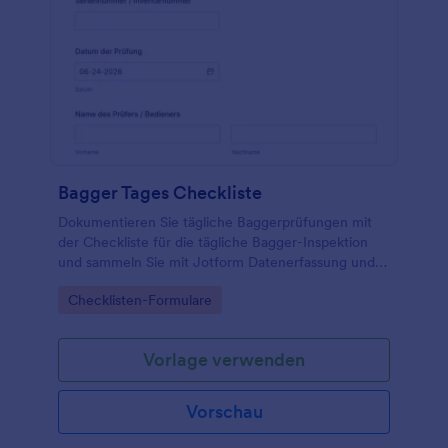
Bagger Tages Checkliste
Dokumentieren Sie tägliche Baggerprüfungen mit
der Checkliste für die tägliche Bagger-Inspektion
und sammeln Sie mit Jotform Datenerfassung und
jede Formularantwort zentral, ideal für Baustellen,
Go to Category:
Checklisten-Formulare
Fuhrparks und Vermietbetriebe.
Vorlage verwenden
Vorschau