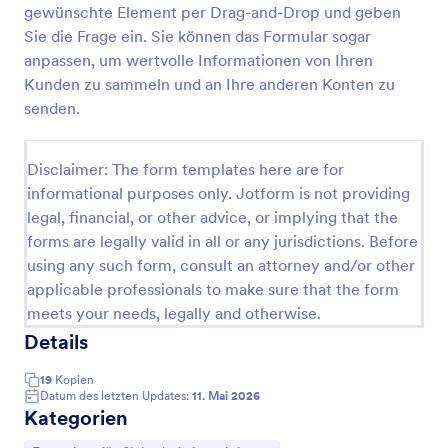
gewünschte Element per Drag-and-Drop und geben
Sie die Frage ein. Sie können das Formular sogar
anpassen, um wertvolle Informationen von Ihren
Formular Für Die Inspektion Von Rauchmeldern
Kunden zu sammeln und an Ihre anderen Konten zu
Ein Rauchmelder-Inspektionsformular ist ein
senden.
Fragebogen, der von Brandschutzexperten zur
Inspektion des Brandschutzsystems eines Gebäudes
verwendet wird.
Disclaimer: The form templates here are for
Go to Category:
Formulare für Sicherheitsinspektionen
informational purposes only. Jotform is not providing
legal, financial, or other advice, or implying that the
Vorlage verwenden
forms are legally valid in all or any jurisdictions. Before
using any such form, consult an attorney and/or other
Vorschau
applicable professionals to make sure that the form
meets your needs, legally and otherwise.
Details
19
Kopien
Datum des letzten Updates:
11. Mai 2026
Kategorien