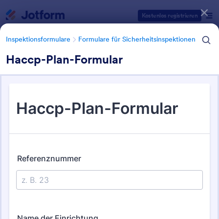
Dialog Start
Kostenlos registrieren
Inspektionsformulare
Formulare für Sicherheitsinspektionen
Haccp-Plan-Formular
Formularvorlagen Kategorien
Inspektionsformulare
Formulare für Sicherheitsinspektionen
Formulare für
Sicherheitsinspektionen
130 Vorlagen