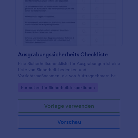
mehr Notfälle.
Ausgrabungssicherheits Checkliste
Eine Sicherheitscheckliste für Ausgrabungen ist eine
Liste von Sicherheitsbedenken und
Vorsichtsmaßnahmen, die von Auftragnehmern bei
der Arbeit auf einer Baustelle gefordert werden.
Go to Category:
Formulare für Sicherheitsinspektionen
Vorlage verwenden
Vorschau