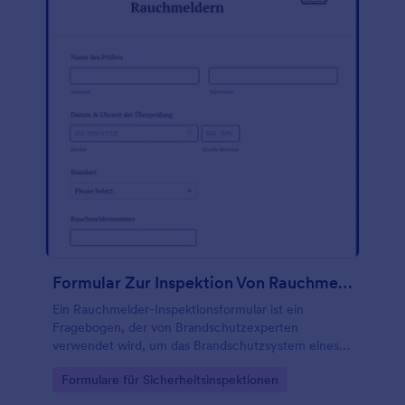
Formular Zur Inspektion Von Rauchmeldern
Ein Rauchmelder-Inspektionsformular ist ein
Fragebogen, der von Brandschutzexperten
verwendet wird, um das Brandschutzsystem eines
Gebäudes zu überprüfen. Egal, ob Sie ein Experte
Go to Category:
Formulare für Sicherheitsinspektionen
für Gebäudesicherheit, ein Vermieter, ein
Hausverwalter oder ein Gebäudeeigentümer sind,