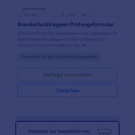
Brandschutzklappen Prüfungsformular
Dokumentieren Sie Inspektionen und Ergebnisse mit
dem Brandschutzklappen-Prüfungsformular in
Jotform und vereinheitlichen Sie die
Datenerfassung für Gebäudebetrieb, Wartung und
Go to Category:
Formulare für die Brandschutzinspektion
technische Objektbetreuung.
Vorlage verwenden
Vorschau