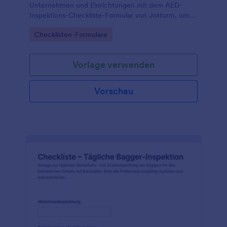
Unternehmen und Einrichtungen mit dem AED-
Inspektions-Checkliste-Formular von Jotform, um
Prüfungen, Zuständigkeiten und Wartungsbedarfe
Go to Category:
Checklisten-Formulare
zentral zu erfassen.
Vorlage verwenden
Vorschau