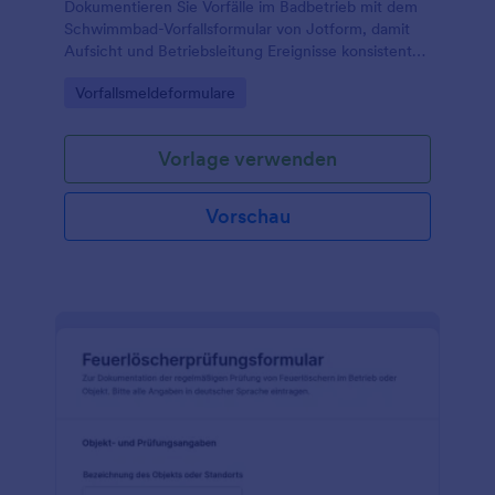
Dokumentieren Sie Vorfälle im Badbetrieb mit dem
Schwimmbad-Vorfallsformular von Jotform, damit
Aufsicht und Betriebsleitung Ereignisse konsistent
erfassen, nachverfolgen und für interne
Go to Category:
Vorfallsmeldeformulare
Auswertungen nutzen können.
Vorlage verwenden
Vorschau