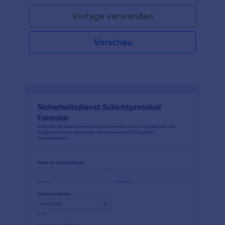
verwenden Sie dieses kostenlose Formular zur
Vorlage verwenden
Inspektion von Rauchmeldern, um die Rauchmelder
und Sicherheitseinrichtungen eines Gebäudes zu
überprüfen! Nachdem Sie das Formular ausgefüllt
Vorschau
haben, können Sie die Antworten in Ihrem Jotform-
Konto einsehen, um die benötigten Informationen
zu erhalten.Benötigen Sie mehr Felder? Mit Jotform
können Sie ganz einfach Textfelder oder Dropdown-
Listen hinzufügen, bearbeiten und entfernen, um
sie Ihren Bedürfnissen anzupassen. Außerdem
können Sie eine unbegrenzte Anzahl von Anhängen
hinzufügen und mit über 100
Drittanbieteranwendungen wie Dropbox und Google
Drive integrieren.