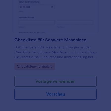
Checkliste Für Schwere Maschinen
Dokumentieren Sie Maschinenprüfungen mit der
Checkliste für schwere Maschinen und unterstützen
Sie Teams in Bau, Industrie und Instandhaltung bei
Datenerfassung und nachvollziehbarer Formular-
Go to Category:
Checklisten-Formulare
Antwort in Jotform.
Vorlage verwenden
Vorschau