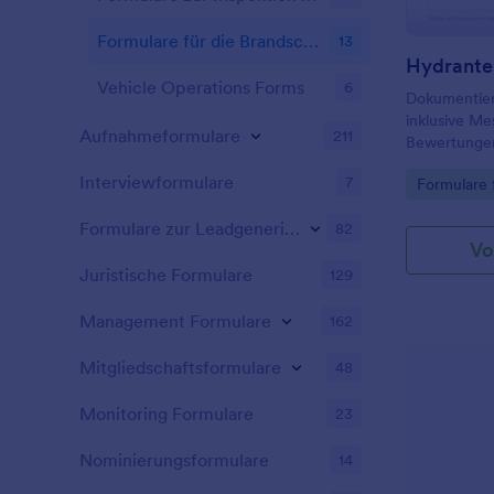
Formulare für die Brandschutzinspektion
13
Vehicle Operations Forms
6
Dokumentier
inklusive M
Aufnahmeformulare
211
Bewertungen
Durchflussp
Interviewformulare
7
Go to Cate
Formulare 
es für wiede
Kommunen, B
Formulare zur Leadgenerierung
82
Vo
Juristische Formulare
129
Management Formulare
162
Mitgliedschaftsformulare
48
Monitoring Formulare
23
Nominierungsformulare
14