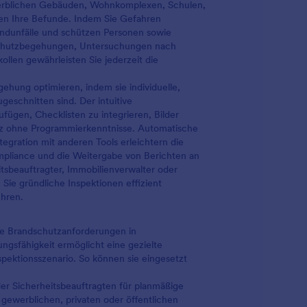
werblichen Gebäuden, Wohnkomplexen, Schulen,
ren Ihre Befunde. Indem Sie Gefahren
andunfälle und schützen Personen sowie
schutzbegehungen, Untersuchungen nach
llen gewährleisten Sie jederzeit die
hung optimieren, indem sie individuelle,
ugeschnitten sind. Der intuitive
fügen, Checklisten zu integrieren, Bilder
nz ohne Programmierkenntnisse. Automatische
egration mit anderen Tools erleichtern die
pliance und die Weitergabe von Berichten an
itsbeauftragter, Immobilienverwalter oder
Sie gründliche Inspektionen effizient
ühren.
ene Brandschutzanforderungen in
sfähigkeit ermöglicht eine gezielte
spektionsszenario. So können sie eingesetzt
r Sicherheitsbeauftragten für planmäßige
gewerblichen, privaten oder öffentlichen