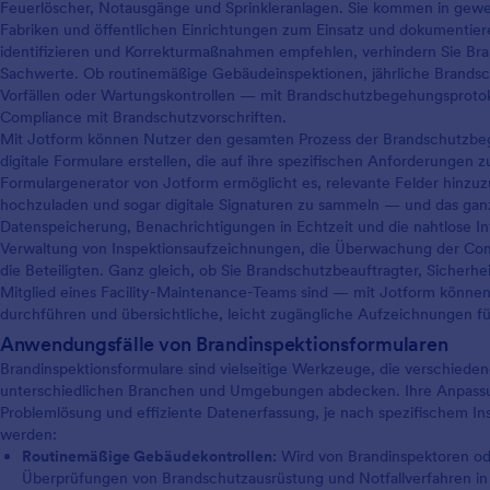
Feuerlöscher, Notausgänge und Sprinkleranlagen. Sie kommen in ge
Fabriken und öffentlichen Einrichtungen zum Einsatz und dokumentie
identifizieren und Korrekturmaßnahmen empfehlen, verhindern Sie Br
Sachwerte. Ob routinemäßige Gebäudeinspektionen, jährliche Brand
Vorfällen oder Wartungskontrollen — mit Brandschutzbegehungsprotoko
Compliance mit Brandschutzvorschriften.
Mit Jotform können Nutzer den gesamten Prozess der Brandschutzbege
digitale Formulare erstellen, die auf ihre spezifischen Anforderungen z
Formulargenerator von Jotform ermöglicht es, relevante Felder hinzuzu
hochzuladen und sogar digitale Signaturen zu sammeln — und das ga
Datenspeicherung, Benachrichtigungen in Echtzeit und die nahtlose Int
Verwaltung von Inspektionsaufzeichnungen, die Überwachung der Com
die Beteiligten. Ganz gleich, ob Sie Brandschutzbeauftragter, Sicherhe
Mitglied eines Facility-Maintenance-Teams sind — mit Jotform können 
durchführen und übersichtliche, leicht zugängliche Aufzeichnungen f
Anwendungsfälle von Brandinspektionsformularen
Brandinspektionsformulare sind vielseitige Werkzeuge, die verschied
unterschiedlichen Branchen und Umgebungen abdecken. Ihre Anpassung
Problemlösung und effiziente Datenerfassung, je nach spezifischem In
werden:
Routinemäßige Gebäudekontrollen:
Wird von Brandinspektoren ode
Überprüfungen von Brandschutzausrüstung und Notfallverfahren in 