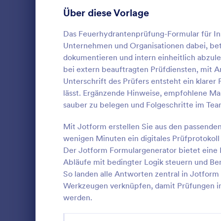
Inspektionen
Anmeldeformulare
85
Über diese Vorlage
Jedes Untern
erstellen Si
Abstimmung
35
Das Feuerhydrantenprüfung-Formular für Insp
Formulargen
Unternehmen und Organisationen dabei, betr
Formular Ihr
Abstract-Formulare
11
Logo Ihres U
dokumentieren und intern einheitlich abzu
Sie die Anor
bei extern beauftragten Prüfdiensten, mit
Genehmigungsformulare
91
laden Sie Ih
Unterschrift des Prüfers entsteht ein klarer
oder wählen
lässt. Ergänzende Hinweise, empfohlene Maß
Bewertungsformulare
74
loszulegen. 
Eine Checkli
sauber zu belegen und Folgeschritte im Te
mit unserem 
Brandschutzi
Anwesenheitsformulare
11
Inspektion v
das von Bra
Jahrhundert 
Mit Jotform erstellen Sie aus den passend
wird, um In
Ihrer Gebäud
Audit Formulare
63
wenigen Minuten ein digitales Prüfprotokol
Go to Cate
Formulare 
den Status 
Geschäft Ih
Der Jotform Formulargenerator bietet eine 
Standort zu
Ihre Kunden 
Autorisierungsformulare
79
Abläufe mit bedingter Logik steuern und Be
Vo
So landen alle Antworten zentral in Jotform 
Award-Formulare
16
Werkzeugen verknüpfen, damit Prüfungen im
Black Friday Formulare
werden.
32
Formulare für Berechnungen
17