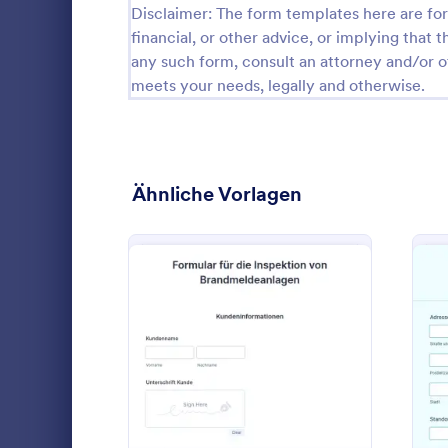
Disclaimer: The form templates here are for 
Stornierungsformulare
31
financial, or other advice, or implying that th
any such form, consult an attorney and/or o
Check-in Formulare
14
meets your needs, legally and otherwise.
Check-Out Formulare
3
Checklisten-Formulare
367
Ähnliche Vorlagen
Weihnachtsformulare
48
Anspruchsformulare
29
Coaching Formulare
10
Ein Berichts
Bestätigungsformulare
17
Brandmeldea
Feuerwehre
Consulting-Formulare
13
: Formular Für Die Inspe
Vorschau
Fehlfunktio
Go to Cate
Formulare 
dokumentier
Inhaltsformulare
19
Unternehmen
für Brandme