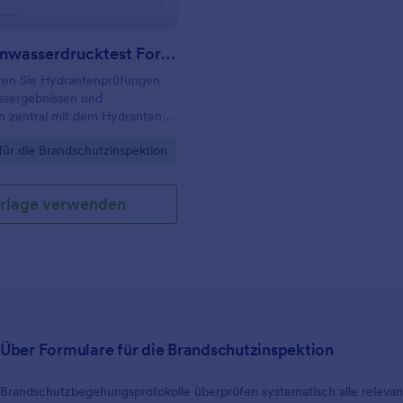
formatierten Struktur zu speich
Führen Sie Brandschutzinspekt
jetzt online durch!
Hydrantenwasserdrucktest Formular
en Sie Hydrantenprüfungen
essergebnissen und
 zentral mit dem Hydranten-
rüfungsformular und nutzen Sie
gory:
für die Brandschutzinspektion
rkehrende Kontrollen in
etrieben und Prüfdiensten.
rlage verwenden
Über Formulare für die Brandschutzinspektion
Brandschutzbegehungsprotokolle überprüfen systematisch alle relevan