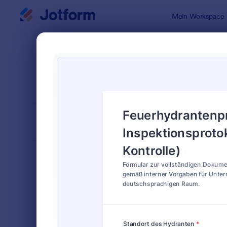
Dialog Start
Mein Workspace
Formularvo
Formu
SORTIEREN NACH
Beliebt
13 Vorlagen
FORMULARLAYOUT
Klassisch
KATEGORIEN
Bestellformulare
718
Anmeldeformulare
675