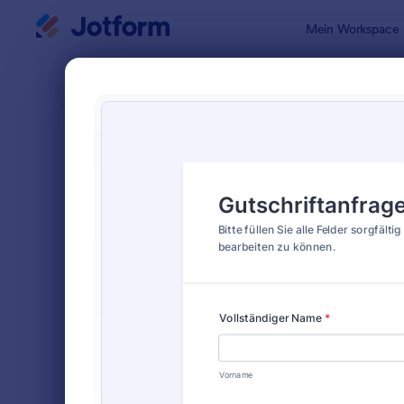
Dialog Start
Mein Workspace
Formularvo
Rück
SORTIEREN NACH
Beliebt
25 Vorlage
FORMULARLAYOUT
Klassisch
KATEGORIEN
Bestellformulare
719
Anmeldeformulare
676