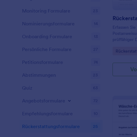
Monitoring Formulare
23
Nominierungsformulare
14
Erfassen Sie
Postanweisun
Onboarding Formulare
13
prüffähiger 
verwalteter 
Persönliche Formulare
27
Go to Cate
Rückerstat
Filialen, Zah
Kundenservi
Petitionsformulare
74
Vo
Abstimmungen
23
Quiz
63
Angebotsformulare
72
Empfehlungsformulare
10
Rückerstattungsformulare
25