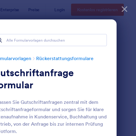
Enterprise
Preise
Login
Kostenlos registrieren
mularvorlagen
Rückerstattungsformulare
utschriftanfrage
ormular
assen Sie Gutschriftanfragen zentral mit dem
schriftanfrageformular und sorgen Sie für klare
ückerstattungsüberprüfungsformular
: Rückerstattungsquit
Vorschau
enaufnahme in Kundenservice, Buchhaltung und
trieb, von der Anfrage bis zur internen Prüfung
Jotform.