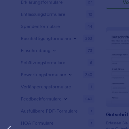
Vo
Erklärungsformulare
27
mit Jotform.
Entlassungsformulare
12
Spendenformulare
44
Beschäftigungformulare
263
Einschreibung
73
Schätzungsformulare
6
Bewertungsformulare
343
Verlängerungsformulare
1
Feedbackformulare
243
Ausfüllbare PDF-Formulare
1
Gutschrif
HOA Formulare
1
Erfassen Sie
dem Gutschr