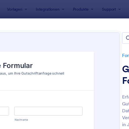
Vorlagen
Integrationen
Produkte
Support
rlagen
Rückerstattungsformulare
erstattungsformulare
n
For
G
F
Erf
Gut
: Bestellungsstornierungsformular
: R
Vorschau
Vorschau
Dat
Ver
in 