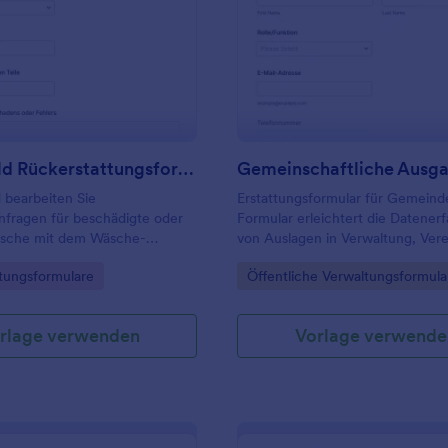
: Waschgeld Rückerstattungsformular
: G
Vorschau
Vorschau
Waschgeld Rückerstattungsformular
 bearbeiten Sie
Erstattungsformular für Gemeind
nfragen für beschädigte oder
Formular erleichtert die Datener
äsche mit dem Wäsche-
von Auslagen in Verwaltung, Ver
ormular von Jotform, ideal für
Projektgruppen, damit Erstattun
gory:
Go to Category:
tungsformulare
Öffentliche Verwaltungsformula
, Reinigungen, Hotels und
schneller geprüft und nachvollzi
ungen.
bearbeitet werden können.
rlage verwenden
Vorlage verwende