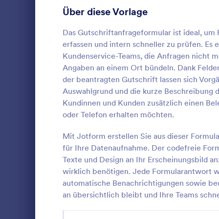
Anmeldeformulare
Über diese Vorlage
85
Abstimmung
35
Das Gutschriftanfrageformular ist ideal, u
erfassen und intern schneller zu prüfen. Es 
Abstract-Formulare
11
Kundenservice-Teams, die Anfragen nicht me
Angaben an einem Ort bündeln. Dank Fel
Genehmigungsformulare
91
der beantragten Gutschrift lassen sich Vorg
Auswahlgrund und die kurze Beschreibung de
Bewertungsformulare
74
Rücksende- 
Kundinnen und Kunden zusätzlich einen Bel
unterstützt
Anwesenheitsformulare
11
oder Telefon erhalten möchten.
Datenerfass
Reparaturen
Audit Formulare
63
Mit Jotform erstellen Sie aus dieser Formu
Go to Cate
Rückerstat
Anfragen sc
für Ihre Datenaufnahme. Der codefreie For
und in Jotfo
Autorisierungsformulare
79
Texte und Design an Ihr Erscheinungsbild an
Vo
wirklich benötigen. Jede Formularantwort wi
Award-Formulare
16
automatische Benachrichtigungen sowie bed
an übersichtlich bleibt und Ihre Teams schn
Black Friday Formulare
32
Formulare für Berechnungen
17