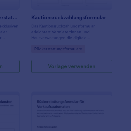
Ausnahmeregelung Rückerstattungsformular
Kautionsrückzahlungsformular
exklusiven
Das Kautionsrückzahlungsformular
aler
erleichtert Vermieter:innen und
r
Hausverwaltungen die digitale
Datenerfassung zur Kautionsauszahlung
Go to Category:
Rückerstattungsformulare
ler
nach Auszug, inklusive Dokumentation der
Übergabe und zentraler Nachweise in
Jotform.
n
Vorlage verwenden