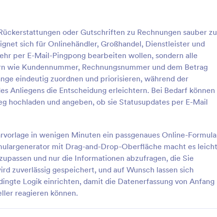
: Rücksende Und Reparaturantragsformular
: E
Vorschau
Vorschau
m Rückerstattungen oder Gutschriften zu Rechnungen sauber zu
eignet sich für Onlinehändler, Großhandel, Dienstleister und
hr per E-Mail-Pingpong bearbeiten wollen, sondern alle
dern wie Kundennummer, Rechnungsnummer und dem Betrag
änge eindeutig zuordnen und priorisieren, während der
Rücksende Und Reparaturantragsformular
s Anliegens die Entscheidung erleichtern. Bei Bedarf können
und Reparaturantragsformular
Sammeln und verwalten Sie Ersta
eg hochladen und angeben, ob sie Statusupdates per E-Mail
 Unternehmen bei der
und Anspruchsanträge für
ung für Rücksendungen und
Gesundheitsausgaben mit dem
, damit Service-Teams
Erstattungsantragsformular und
larvorlage in wenigen Minuten ein passgenaues Online-Formula
gory:
Go to Category:
tungsformulare
Aufnahmeformulare für
hneller prüfen, dokumentieren
vereinfachen Sie die Datenerfas
mulargenerator mit Drag-and-Drop-Oberfläche macht es leicht
Kostenerstattungen
rm zentral verwalten können.
die Bearbeitung für Verwaltung,
zupassen und nur die Informationen abzufragen, die Sie
Personalabteilung und Finanztea
rlage verwenden
Vorlage verwende
rd zuverlässig gespeichert, und auf Wunsch lassen sich
ingte Logik einrichten, damit die Datenerfassung von Anfang
eller reagieren können.