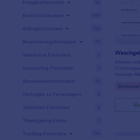
Freigabeformulare
53
Berichtsformulare
549
Anfrageformulare
722
Reservierungsformulare
70
Salesforce Formulare
2
Erfassen und
Sponsoring-Formulare
7
Erstattungsa
fehlende W
Erstattungsf
Abonnementformulare
12
Go to Cate
Rückerstat
Wäschereien
Hausverwalt
Umfragen zu Ferienlagern
2
Vo
Telearbeit Formulare
4
Thanksgiving Forms
2
Tracking-Formulare
213