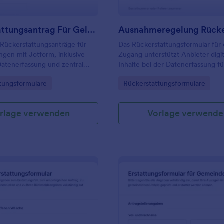
Rückerstattungsantrag Für Geldbestellung Formular
 Rückerstattungsanträge für
Das Rückerstattungsformular für 
gen mit Jotform, inklusive
Zugang unterstützt Anbieter digit
Datenerfassung und zentral
Inhalte bei der Datenerfassung fü
Formularantworten, ideal für
Rückzahlungsanfragen, inklusive
gory:
Go to Category:
tungsformulare
Rückerstattungsformulare
lungsstellen und
Zuordnung, Nachweis und schnel
ce.
Bearbeitung mit Jotform.
rlage verwenden
Vorlage verwende