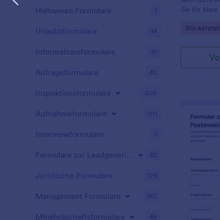
Sie für klar
Halloween Formulare
1
Kundenservi
Go to Cate
Rückerstat
von der Anfr
Urlaubsformulare
14
Jotform.
Informationsformulare
41
Vo
Anfrageformulare
45
Inspektionsformulare
605
Aufnahmeformulare
211
Interviewformulare
7
Formulare zur Leadgenerierung
82
Juristische Formulare
129
Management Formulare
162
Mitgliedschaftsformulare
48