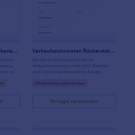
emeinschaftliche Ausgabenabrechnungsformular
: Verkaufsautomaten 
Vorschau
Gemeinschaftliche Ausgabenabrechnungsformular
Verkaufsautomaten Rückerstattungsformular
ekosten
Das Rückerstattungsformular für
fassung
Verkaufsautomaten unterstützt Betreiber
einen und
und Standortverantwortliche bei der
gen
schnellen Erfassung und Bearbeitung von
Go to Category:
re
Rückerstattungsformulare
ehbar
Erstattungsanfragen inklusive
Datenerfassung, nachvollziehbarer
Dokumentation und klarer Kommunikation.
n
Vorlage verwenden