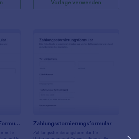
n
Vorlage verwenden
ückerstattungs Tracker Formular
: Zahlungsstornierung
Vorschau
Rückerstattungs Tracker Formular
Zahlungsstornierungsformular
ormular
Zahlungsstornierungsformular für
ice und in
Unternehmen und Organisationen, die