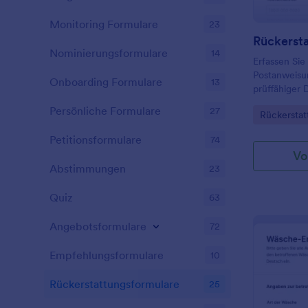
Monitoring Formulare
23
Nominierungsformulare
14
Erfassen Sie
Postanweisun
Onboarding Formulare
13
prüffähiger 
verwalteter 
Persönliche Formulare
27
Go to Cate
Rückerstat
Filialen, Zah
Kundenservi
Petitionsformulare
74
Vo
Abstimmungen
23
Quiz
63
Angebotsformulare
72
Empfehlungsformulare
10
Rückerstattungsformulare
25