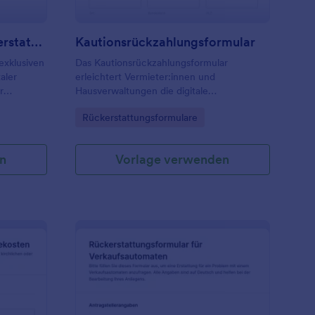
Ausnahmeregelung Rückerstattungsformular
Kautionsrückzahlungsformular
exklusiven
Das Kautionsrückzahlungsformular
aler
erleichtert Vermieter:innen und
r
Hausverwaltungen die digitale
Datenerfassung zur Kautionsauszahlung
Go to Category:
Rückerstattungsformulare
ler
nach Auszug, inklusive Dokumentation der
Übergabe und zentraler Nachweise in
Jotform.
n
Vorlage verwenden