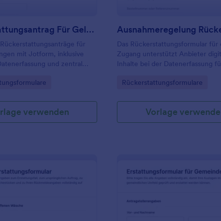
Rückerstattungsantrag Für Geldbestellung Formular
 Rückerstattungsanträge für
Das Rückerstattungsformular für 
gen mit Jotform, inklusive
Zugang unterstützt Anbieter digit
Datenerfassung und zentral
Inhalte bei der Datenerfassung fü
Formularantworten, ideal für
Rückzahlungsanfragen, inklusive
gory:
Go to Category:
tungsformulare
Rückerstattungsformulare
lungsstellen und
Zuordnung, Nachweis und schnel
ce.
Bearbeitung mit Jotform.
rlage verwenden
Vorlage verwende