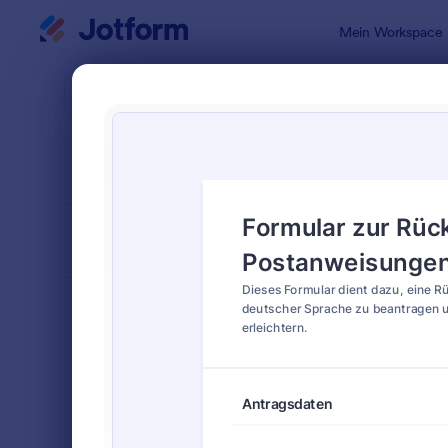
Dialog Start
Mein Workspace
Formularvo
Rück
SORTIEREN NACH
Beliebt
25 Vorlage
FORMULARLAYOUT
Klassisch
KATEGORIEN
Bestellformulare
718
Anmeldeformulare
675