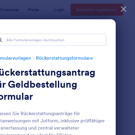
Enterprise
Preise
Login
Kostenlos registrieren
mularvorlagen
Rückerstattungsformulare
ückerstattungsantrag
ür Geldbestellung
ormular
ückerstattungsüberprüfungsformular
: Rückerstattungsquit
Vorschau
assen Sie Rückerstattungsanträge für
tanweisungen mit Jotform, inklusive prüffähiger
enerfassung und zentral verwalteter