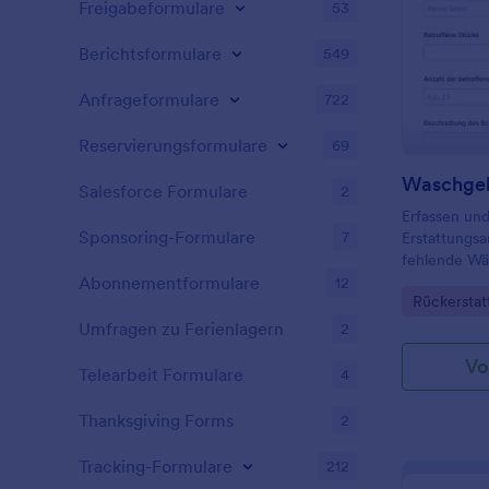
Freigabeformulare
53
Berichtsformulare
549
Anfrageformulare
722
Reservierungsformulare
69
Salesforce Formulare
2
Erfassen und
Sponsoring-Formulare
7
Erstattungsa
fehlende W
Erstattungsf
Abonnementformulare
12
Go to Cate
Rückerstat
Wäschereien
Hausverwalt
Umfragen zu Ferienlagern
2
Vo
Telearbeit Formulare
4
Thanksgiving Forms
2
Tracking-Formulare
212