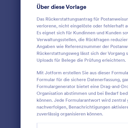
Anmeldeformulare
Über diese Vorlage
85
Abstimmung
35
Das Rückerstattungsantrag für Postanweisun
verlorene, nicht eingelöste oder fehlerhaft
Abstract-Formulare
11
Es eignet sich für Kundinnen und Kunden sow
Verwaltungsstellen, die Rückfragen reduzie
Genehmigungsformulare
91
Angaben wie Referenznummer der Postanwe
Rückerstattungsweg lässt sich der Vorgang 
Bewertungsformulare
74
Rücksende- 
Uploads für Belege die Prüfung erleichtern.
unterstützt
Anwesenheitsformulare
11
Datenerfass
Mit Jotform erstellen Sie aus dieser Formul
Reparaturen
Audit Formulare
63
Formular für die sichere Datenerfassung, g
Go to Cate
Rückerstat
Anfragen sc
Formulargenerator bietet eine Drag-and-Dro
und in Jotfo
Autorisierungsformulare
79
Organisation abstimmen und bei Bedarf bedi
Vo
können. Jede Formularantwort wird zentral 
Award-Formulare
16
nachverfolgen, Benachrichtigungen aktivier
zuverlässig organisieren können.
Black Friday Formulare
32
Formulare für Berechnungen
17