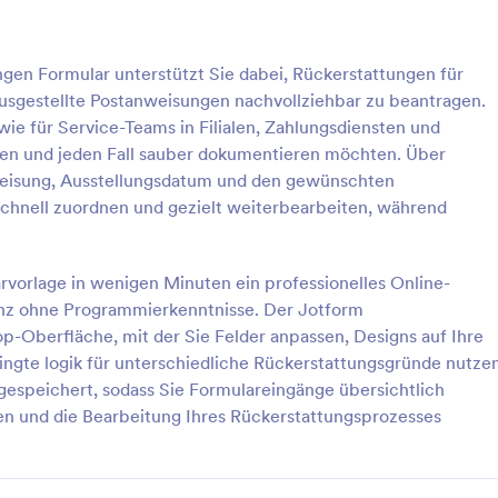
: Rücksende Und Reparaturantragsformular
: E
Vorschau
Vorschau
gen Formular unterstützt Sie dabei, Rückerstattungen für
 ausgestellte Postanweisungen nachvollziehbar zu beantragen.
ie für Service-Teams in Filialen, Zahlungsdiensten und
ren und jeden Fall sauber dokumentieren möchten. Über
isung, Ausstellungsdatum und den gewünschten
Rücksende Und Reparaturantragsformular
schnell zuordnen und gezielt weiterbearbeiten, während
und Reparaturantragsformular
Sammeln und verwalten Sie Ersta
 Unternehmen bei der
und Anspruchsanträge für
ung für Rücksendungen und
Gesundheitsausgaben mit dem
arvorlage in wenigen Minuten ein professionelles Online-
, damit Service-Teams
Erstattungsantragsformular und
anz ohne Programmierkenntnisse. Der Jotform
gory:
Go to Category:
tungsformulare
Aufnahmeformulare für
hneller prüfen, dokumentieren
vereinfachen Sie die Datenerfas
p-Oberfläche, mit der Sie Felder anpassen, Designs auf Ihre
Kostenerstattungen
rm zentral verwalten können.
die Bearbeitung für Verwaltung,
ngte logik für unterschiedliche Rückerstattungsgründe nutze
Personalabteilung und Finanztea
rlage verwenden
Vorlage verwende
gespeichert, sodass Sie Formulareingänge übersichtlich
en und die Bearbeitung Ihres Rückerstattungsprozesses