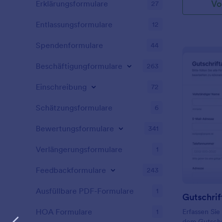
Vo
Erklärungsformulare
27
mit Jotform.
Entlassungsformulare
12
Spendenformulare
44
Beschäftigungformulare
263
Einschreibung
72
Schätzungsformulare
6
Bewertungsformulare
341
Verlängerungsformulare
1
Feedbackformulare
243
Ausfüllbare PDF-Formulare
1
Gutschrif
HOA Formulare
1
Erfassen Sie
dem Gutschr