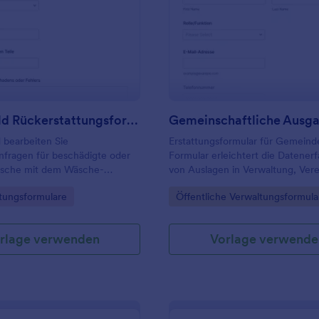
: Waschgeld Rückerstattungsformular
: G
Vorschau
Vorschau
Waschgeld Rückerstattungsformular
 bearbeiten Sie
Erstattungsformular für Gemeind
nfragen für beschädigte oder
Formular erleichtert die Datener
äsche mit dem Wäsche-
von Auslagen in Verwaltung, Ver
ormular von Jotform, ideal für
Projektgruppen, damit Erstattun
gory:
Go to Category:
tungsformulare
Öffentliche Verwaltungsformula
, Reinigungen, Hotels und
schneller geprüft und nachvollzi
ungen.
bearbeitet werden können.
rlage verwenden
Vorlage verwende