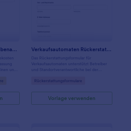
emeinschaftliche Ausgabenabrechnungsformular
: Verkaufsautomaten 
Vorschau
Gemeinschaftliche Ausgabenabrechnungsformular
Verkaufsautomaten Rückerstattungsformular
ekosten
Das Rückerstattungsformular für
fassung
Verkaufsautomaten unterstützt Betreiber
einen und
und Standortverantwortliche bei der
gen
schnellen Erfassung und Bearbeitung von
Go to Category:
re
Rückerstattungsformulare
ehbar
Erstattungsanfragen inklusive
Datenerfassung, nachvollziehbarer
Dokumentation und klarer Kommunikation.
n
Vorlage verwenden