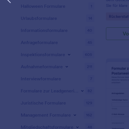
Sie für klar
Halloween Formulare
1
Kundenservi
Go to Cate
Rückerstat
von der Anfr
Urlaubsformulare
14
Jotform.
Informationsformulare
40
Vo
Anfrageformulare
45
Inspektionsformulare
605
Aufnahmeformulare
211
Interviewformulare
7
Formulare zur Leadgenerierung
82
Juristische Formulare
129
Management Formulare
162
Mitgliedschaftsformulare
48