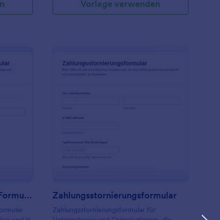
n
Vorlage verwenden
ückerstattungs Tracker Formular
: Zahlungsstornierung
Vorschau
Rückerstattungs Tracker Formular
Zahlungsstornierungsformular
ormular
Zahlungsstornierungsformular für
ice und in
Unternehmen und Organisationen, die