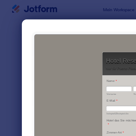
Dialog Start
Mein Workspace
Formularvo
Hote
SORTIEREN NACH
Beliebt
15 Vorlagen
FORMULARLAYOUT
Klassisch
KATEGORIEN
Bestellformulare
719
Anmeldeformulare
676