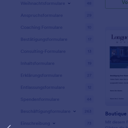
Vo
es den Kund
Weihnachtsformulare
48
und Notizen 
Sie können d
Anspruchsformulare
29
und Ihr eige
von Widgets 
Coaching Formulare
10
hinzufügen u
Website einb
Bestätigungsformulare
17
Formular ve
Consulting-Formulare
13
Inhaltsformulare
19
Erklärungsformulare
27
Entlassungsformulare
12
Spendenformulare
44
Beschäftigungformulare
263
Mit diesem F
Einschreibung
73
Gästen die 