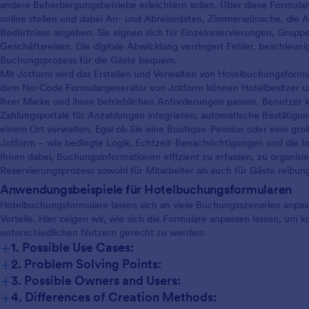
andere Beherbergungsbetriebe erleichtern sollen. Über diese Formula
online stellen und dabei An- und Abreisedaten, Zimmerwünsche, die 
Bedürfnisse angeben. Sie eignen sich für Einzelreservierungen, Grup
Geschäftsreisen. Die digitale Abwicklung verringert Fehler, beschleun
Buchungsprozess für die Gäste bequem.
Mit Jotform wird das Erstellen und Verwalten von Hotelbuchungsformul
dem No-Code Formulargenerator von Jotform können Hotelbesitzer und
ihrer Marke und ihren betrieblichen Anforderungen passen. Benutzer
Zahlungsportale für Anzahlungen integrieren, automatische Bestätigun
einem Ort verwalten. Egal ob Sie eine Boutique-Pension oder eine gro
Jotform – wie bedingte Logik, Echtzeit-Benachrichtigungen und die In
Ihnen dabei, Buchungsinformationen effizient zu erfassen, zu organis
Reservierungsprozess sowohl für Mitarbeiter als auch für Gäste reibung
Anwendungsbeispiele für Hotelbuchungsformularen
Hotelbuchungsformulare lassen sich an viele Buchungsszenarien anpa
Vorteile. Hier zeigen wir, wie sich die Formulare anpassen lassen, um 
unterschiedlichen Nutzern gerecht zu werden:
+
1. Possible Use Cases:
+
2. Problem Solving Points:
+
3. Possible Owners and Users:
+
4. Differences of Creation Methods: