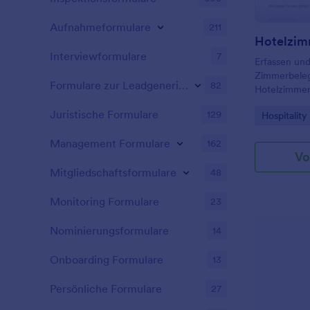
Aufnahmeformulare
211
Hotelzim
Interviewformulare
7
Erfassen und
Zimmerbele
Formulare zur Leadgenerierung
82
Hotelzimmer
Jotform, da
Juristische Formulare
129
Go to Cate
Hospitalit
Verfügbarkei
Abläufe für e
Management Formulare
162
Datenaufnah
Vo
können.
Mitgliedschaftsformulare
48
Monitoring Formulare
23
Nominierungsformulare
14
Onboarding Formulare
13
Persönliche Formulare
27