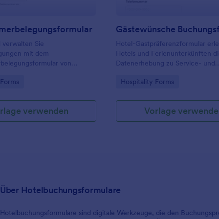
merbelegungsformular
 verwalten Sie
Hotel-Gastpräferenzformular erle
gungen mit dem
Hotels und Ferienunterkünften d
belegungsformular von
Datenerhebung zu Service- und
mit Unterkünfte
Komfortwünschen vor der Anreis
gory:
Go to Category:
y Forms
Hospitality Forms
ten, Aufenthalte und interne
bündelt jede Formularantwort zen
ine verlässliche
Jotform.
me besser koordinieren
rlage verwenden
Vorlage verwende
Über Hotelbuchungsformulare
Hotelbuchungsformulare sind digitale Werkzeuge, die den Buchungspro