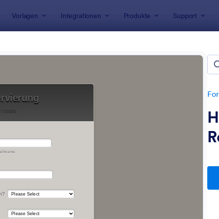
Vorlagen
Integrationen
Produkte
Support
rlagen
Buchungsformulare
lbuchungsformulare
For
H
R
: Pension
: H
Vorschau
Vorschau