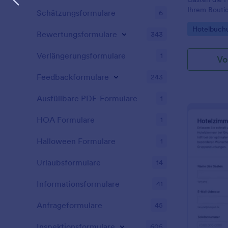
Ihrem Boutiq
Schätzungsformulare
6
wichtigen In
Go to Cate
Hotelbuch
Reservierun
Bewertungsformulare
343
Wenn Sie we
möchten, fü
Verlängerungsformulare
1
Vo
drop neue Fe
einfach Ihr 
Feedbackformulare
243
hinzufügen.
Ausfüllbare PDF-Formulare
1
HOA Formulare
1
Halloween Formulare
1
Urlaubsformulare
14
Informationsformulare
41
Anfrageformulare
45
Inspektionsformulare
605