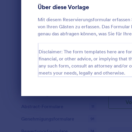
Über diese Vorlage
Umfragen
1.206
Mit diesem Reservierungsformular erfassen 
Einverständniserklärungen
851
von Ihren Gästen zu erfassen. Das Formular l
RSVP Formulare
53
genau das abfragen können, was Sie für Ihre
Formulare für Terminvereinbarung
126
Disclaimer: The form templates here are for 
Kontaktformulare
209
financial, or other advice, or implying that th
Verwenden Si
any such form, consult an attorney and/or o
ein Buchung
Vorlagen für Fragebögen
371
meets your needs, legally and otherwise.
ausfüllen k
reservieren.
Anmeldeformulare
85
Go to Cate
Buchungsf
Information
E-Mail, Anz
Abstimmung
35
Datumsanga
Dialog Ende
Vo
können Sie m
Abstract-Formulare
11
Buchungsfor
E-Mails einr
Genehmigungsformulare
91
sicher sein 
abgeschlosse
Bewertungsformulare
74