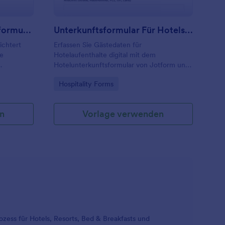
Gästewünsche Buchungsformular
Unterkunftsformular Für Hotels 🏨
ichtert
Erfassen Sie Gästedaten für
ie
Hotelaufenthalte digital mit dem
Hotelunterkunftsformular von Jotform und
e und
vereinfachen Sie die Datenerfassung vor
Go to Category:
Hospitality Forms
tral in
Anreise und beim Check-in für Hotels,
Pensionen und Ferienunterkünfte.
n
Vorlage verwenden
zess für Hotels, Resorts, Bed & Breakfasts und