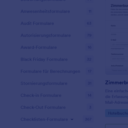
Anwesenheitsformulare
11
Audit Formulare
63
Autorisierungsformulare
79
Award-Formulare
16
Black Friday Formulare
32
Formulare für Berechnungen
17
Zimmerbu
Stornierungsformulare
31
Eine einfach
Check-in Formulare
14
die Erfassu
Mail-Adress
Check-Out Formulare
3
Ankunftsdat
Go to Cate
Hotelbuch
Übernachtun
Checklisten-Formulare
367
was insbeso
Hotels nützl