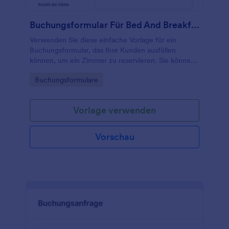
Buchungsformular Für Bed And Breakfast
Verwenden Sie diese einfache Vorlage für ein
Buchungsformular, das Ihre Kunden ausfüllen
können, um ein Zimmer zu reservieren. Sie können
alle notwendigen Informationen wie Name,
Go to Category:
Buchungsformulare
Telefonnummer, E-Mail, Anzahl der Personen und
Datumsangaben erfassen. Außerdem können Sie mit
dieser Buchungsformularvorlage Autoresponder-E-
Vorlage verwenden
Mails einrichten, damit Ihre Kunden sicher sein
können, dass ihre Reservierung abgeschlossen ist.
Vorschau