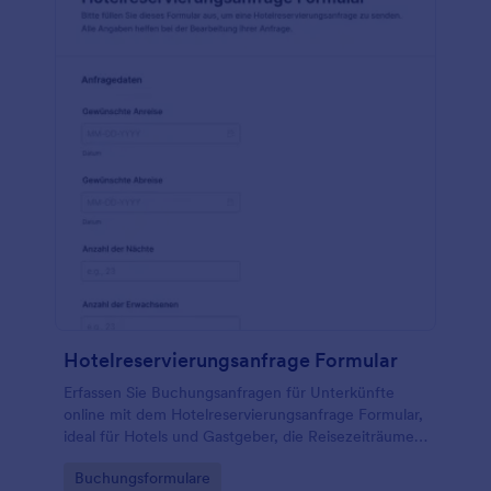
Hotelreservierungsanfrage Formular
Erfassen Sie Buchungsanfragen für Unterkünfte
online mit dem Hotelreservierungsanfrage Formular,
ideal für Hotels und Gastgeber, die Reisezeiträume
und Präferenzen gesammelt prüfen und Anfragen
Go to Category:
Buchungsformulare
zentral bearbeiten möchten.