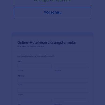
Sekundenschnelle anpassen und einbetten! Durch
einfaches Drag & Drop erhalten Sie das gewünschte
Aussehen, können es mit leistungsstarken
Vorschau
Anwendungen von Drittanbietern integrieren und
auf Ihrer Website einbetten, um Zimmer für Kunden
zu buchen. Durch die Verwendung eines Online-
Buchungsformulars anstelle von Telefon- oder E-
Mail-Buchungen können Sie ein breiteres Publikum
erreichen, den Kunden die Buchung von Zimmern
in Ihrem Hotel erleichtern und die Anzahl der
Buchungen erhöhen, die Sie erhalten. Jedes Hotel
ist einzigartig, daher können Sie mit dem
benutzerfreundlichen Form Builder von Jotform das
von Ihnen gewünschte Design erstellen! Ziehen Sie
einfach Formularfelder per Drag & Drop, um das
Layout neu anzuordnen, laden Sie Ihr Firmenlogo
oder ein neues Hintergrundbild hoch, oder wählen
Sie ein schönes Formulardesign, um loszulegen. Sie
können sogar Zahlungen für Buchungen mit
vertrauenswürdigen Zahlungsanbietern wie Square,
Stripe oder PayPal einziehen und mit
Dateifreigabeplattformen wie Google Drive,
Dropbox oder Box integrieren. Bringen Sie Ihre