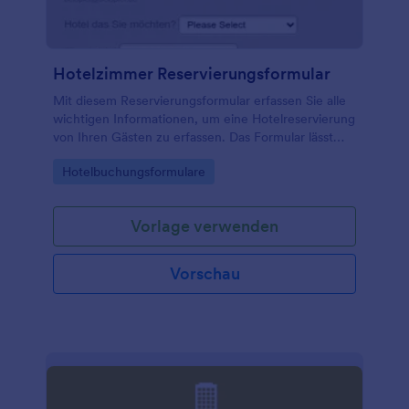
Hotelzimmer Reservierungsformular
Mit diesem Reservierungsformular erfassen Sie alle
wichtigen Informationen, um eine Hotelreservierung
von Ihren Gästen zu erfassen. Das Formular lässt
sich kinderleicht anpassen, sodass Sie mit eigenen
Go to Category:
Hotelbuchungsformulare
Feldern genau das abfragen können, was Sie für
Ihre Bedürfnisse benötigen.
Vorlage verwenden
Vorschau