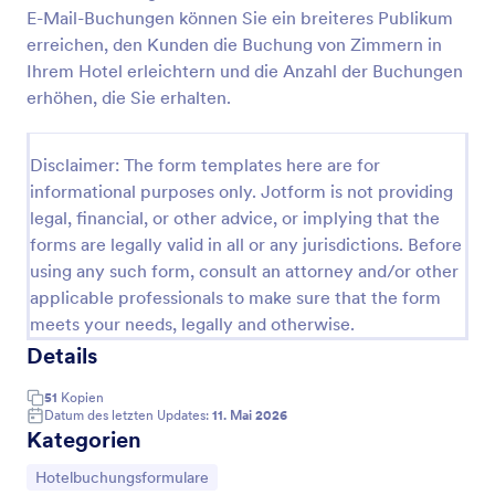
E-Mail-Buchungen können Sie ein breiteres Publikum
Hotel Check In Formular
erreichen, den Kunden die Buchung von Zimmern in
Mit dem Hotel-Check-In-Formular können Hotels
Ihrem Hotel erleichtern und die Anzahl der Buchungen
die Check-In- und Check-Out-Daten des Kunden
erhöhen, die Sie erhalten.
mit grundlegenden persönlichen Informationen
erfassen. Ein Hotel-Check-in-Formular ist ein
Go to Category:
Hotelbuchungsformulare
Dokument, das ein Hotelgast bei seiner Ankunft in
Disclaimer: The form templates here are for
einem Hotel ausfüllt. Verwenden Sie eine kostenlose
informational purposes only. Jotform is not providing
Vorlage für ein Hotel-Check-in-Formular, um den
legal, financial, or other advice, or implying that the
Vorlage verwenden
Check-in-Prozess in Ihrem Hotel zu optimieren und
forms are legally valid in all or any jurisdictions. Before
die Ankunftsdaten der Gäste zu erfassen. Passen Sie
das Formular einfach an den Stil Ihres Hotels an und
using any such form, consult an attorney and/or other
Vorschau
fügen Sie einen Slogan hinzu, um Ihr Hotel zu
applicable professionals to make sure that the form
bewerben. Mit dem Formulargenerator von Jotform
meets your needs, legally and otherwise.
können Sie ganz einfach Marken, Logos und vieles
Details
mehr hinzufügen - im Handumdrehen haben Sie ein
vollständig angepasstes Hotel-Check-in-Formular!
51
Kopien
Als Hotelgast können Sie das Hotel-Check-in-
Datum des letzten Updates:
11. Mai 2026
Formular auf Ihrem Computer oder Ihrem mobilen
Kategorien
Gerät ausfüllen. Für beide Plattformen steht auch
eine App zur Verfügung, mit der Sie Ihr Formular in
Zur Kategorie:
Hotelbuchungsformulare
Sekundenschnelle von unterwegs ausfüllen können!