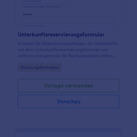
Unterkunftsreservierungsformular
Erfassen Sie Reservierungsanfragen für Unterkünfte
mit dem Unterkunftsreservierungsformular von
Jotform und sammeln Sie Buchungsdaten online,
damit Gastgeber und Betriebe Verfügbarkeiten
Go to Category:
Buchungsformulare
schneller prüfen und Anfragen zuverlässig
bearbeiten können.
Vorlage verwenden
Vorschau