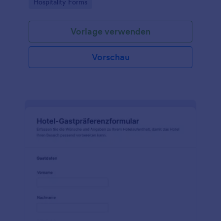
Go to Category:
Hospitality Forms
besser koordinieren können.
Vorlage verwenden
Vorschau