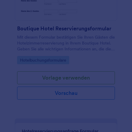
Boutique Hotel Reservierungsformular
Mit diesem Formular bestätigen Sie Ihren Gästen die
Hotelzimmerreservierung in Ihrem Boutique Hotel.
Geben Sie alle wichtigen Informationen an, die die
Reservierung des Hotelzimmers betreffen. Wenn Sie
Go to Category:
Hotelbuchungsformulare
weitere Informationen angeben möchten, fügen Sie
einfach per Drag-and-drop neue Felder hinzu. Sie
können auch einfach Ihr eigenes Logo oder Bilder
Vorlage verwenden
hinzufügen.
Vorschau