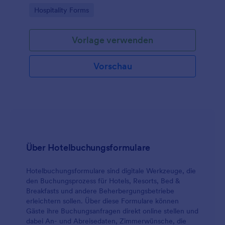
und beim Check-in für Hotels, Pensionen und
Go to Category:
Hospitality Forms
Ferienunterkünfte.
Vorlage verwenden
Vorschau
Über Hotelbuchungsformulare
Hotelbuchungsformulare sind digitale Werkzeuge, die
den Buchungsprozess für Hotels, Resorts, Bed &
Breakfasts und andere Beherbergungsbetriebe
erleichtern sollen. Über diese Formulare können
Gäste ihre Buchungsanfragen direkt online stellen und
dabei An- und Abreisedaten, Zimmerwünsche, die