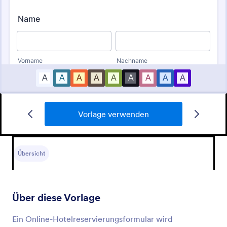
Vorlage verwenden
Pension
Einfaches Buchungs-Formular für Übernachtungen
in einer Pension
Übersicht
Go to Category:
Hotelbuchungsformulare
Über diese Vorlage
Vorlage verwenden
Ein Online-Hotelreservierungsformular wird