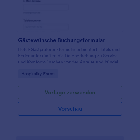
Gästewünsche Buchungsformular
Hotel-Gastpräferenzformular erleichtert Hotels und
Ferienunterkünften die Datenerhebung zu Service-
und Komfortwünschen vor der Anreise und bündelt
jede Formularantwort zentral in Jotform.
Go to Category:
Hospitality Forms
Vorlage verwenden
Vorschau