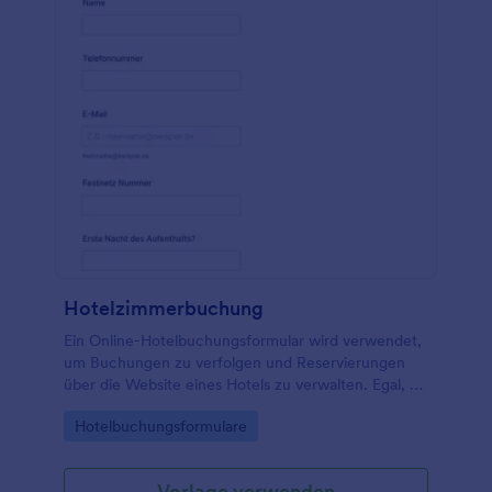
Hotelzimmerbuchung
Ein Online-Hotelbuchungsformular wird verwendet,
um Buchungen zu verfolgen und Reservierungen
über die Website eines Hotels zu verwalten. Egal, ob
Sie ein Hotel, ein Motel oder eine Jugendherberge
Go to Category:
Hotelbuchungsformulare
besitzen oder verwalten, optimieren Sie Ihren
Buchungsprozess mit unserer kostenlosen Vorlage
für Hotelbuchungsformulare - Sie können sie in
Vorlage verwenden