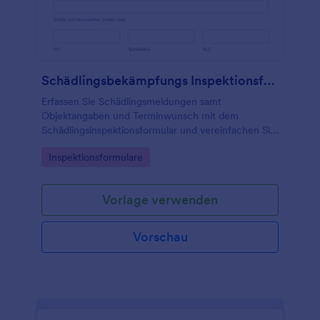
Schädlingsbekämpfungs Inspektionsformular
Erfassen Sie Schädlingsmeldungen samt
Objektangaben und Terminwunsch mit dem
Schädlingsinspektionsformular und vereinfachen Sie
die Daten­erfassung für Hausverwaltungen, Betriebe
Go to Category:
Inspektionsformulare
und Schädlingsbekämpfungsfirmen.
Vorlage verwenden
Vorschau