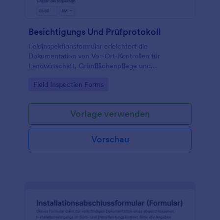
Besichtigungs Und Prüfprotokoll
Feldinspektionsformular erleichtert die
Dokumentation von Vor-Ort-Kontrollen für
Landwirtschaft, Grünflächenpflege und
Qualitätsmanagement und unterstützt eine
Go to Category:
Field Inspection Forms
einheitliche Datenerfassung sowie die
Nachverfolgung von Maßnahmen mit Jotform.
Vorlage verwenden
Vorschau