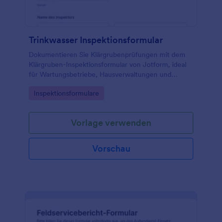
Trinkwasser Inspektionsformular
Dokumentieren Sie Klärgrubenprüfungen mit dem
Klärgruben-Inspektionsformular von Jotform, ideal
für Wartungsbetriebe, Hausverwaltungen und
Facility-Management, um Datenerfassung und
Go to Category:
Inspektionsformulare
Formularantworten zentral zu bündeln.
Vorlage verwenden
Vorschau