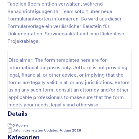
Tabellen übersichtlich verwalten, während
Dachinspektions Checkliste
Benachrichtigungen Ihr Team sofort über neue
Formularantworten informieren. So wird aus dieser
Dokumentieren Sie Dachprüfungen mit der
Dachinspektions-Checkliste-Formularvorlage von
Formularvorlage ein verlässlicher Baustein für
Jotform und vereinheitlichen Sie Datenerfassung
Dokumentation, Servicequalität und eine lückenlose
und Formular-Antworten für Hausverwaltungen,
Projektablage.
Go to Category:
Checklisten-Formulare
Handwerksbetriebe und Facility-Management.
Disclaimer: The form templates here are for
Vorlage verwenden
informational purposes only. Jotform is not providing
legal, financial, or other advice, or implying that the
Vorschau
forms are legally valid in all or any jurisdictions. Before
using any such form, consult an attorney and/or other
applicable professionals to make sure that the form
meets your needs, legally and otherwise.
Details
0
Kopien
Datum des letzten Updates:
4. Juni 2026
Kategorien