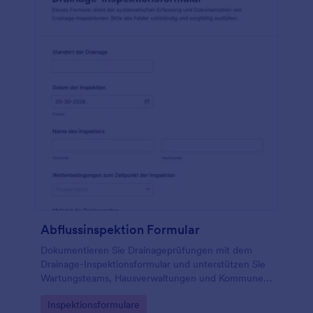
Abflussinspektion Formular
Dokumentieren Sie Drainageprüfungen mit dem
Drainage-Inspektionsformular und unterstützen Sie
Wartungsteams, Hausverwaltungen und Kommunen
bei konsistenter Datenerfassung und schneller
Go to Category:
Inspektionsformulare
Nachverfolgung in Jotform.