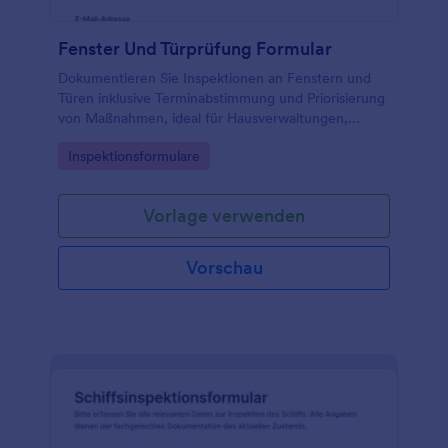
Fenster Und Türprüfung Formular
Dokumentieren Sie Inspektionen an Fenstern und
Türen inklusive Terminabstimmung und Priorisierung
von Maßnahmen, ideal für Hausverwaltungen,
Handwerksbetriebe und Facility-Teams, die
Go to Category:
Inspektionsformulare
zuverlässige Datenerfassung über eine
Formularvorlage benötigen.
Vorlage verwenden
Vorschau