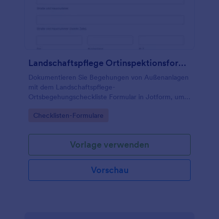
Landschaftspflege Ortinspektionsformular
Dokumentieren Sie Begehungen von Außenanlagen
mit dem Landschaftspflege-
Ortsbegehungscheckliste Formular in Jotform, um
Datenerfassung zu vereinheitlichen, Maßnahmen zu
Go to Category:
Checklisten-Formulare
priorisieren und Formularantworten zentral
auszuwerten.
Vorlage verwenden
Vorschau