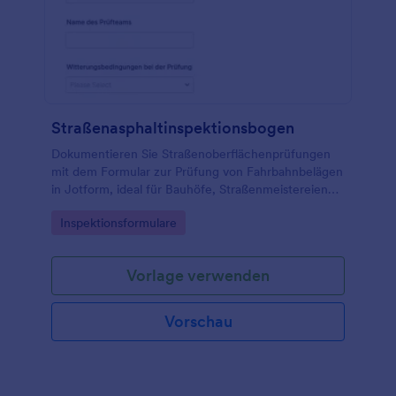
Straßenasphaltinspektionsbogen
Dokumentieren Sie Straßenoberflächenprüfungen
mit dem Formular zur Prüfung von Fahrbahnbelägen
in Jotform, ideal für Bauhöfe, Straßenmeistereien
und Ingenieurbüros zur einheitlichen
Go to Category:
Inspektionsformulare
Datenerfassung und Nachverfolgung.
Vorlage verwenden
Vorschau