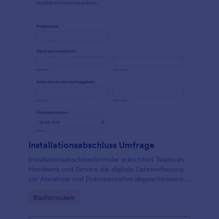
Installationsabschluss Umfrage
Installationsabschlussformular erleichtert Teams im
Handwerk und Service die digitale Datenerfassung
zur Abnahme und Dokumentation abgeschlossener
Installationen in Jotform, inklusive zentraler
Go to Category:
Bauformulare
Verwaltung der Formularantworten.