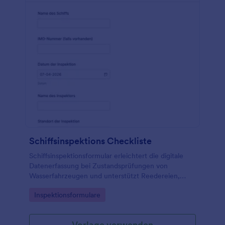
Schiffsinspektions Checkliste
Schiffsinspektionsformular erleichtert die digitale
Datenerfassung bei Zustandsprüfungen von
Wasserfahrzeugen und unterstützt Reedereien,
Werften und Hafenbetriebe bei Dokumentation,
Go to Category:
Inspektionsformulare
Auswertung und Nachverfolgung von
Formularantworten mit Jotform.
Vorlage verwenden