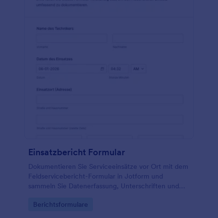
Einsatzbericht Formular
Dokumentieren Sie Serviceeinsätze vor Ort mit dem
Feldservicebericht-Formular in Jotform und
sammeln Sie Datenerfassung, Unterschriften und
Nachweise zentral, ideal für Technik- und
Go to Category:
Berichtsformulare
Serviceteams in Handwerk, IT und Wartung.