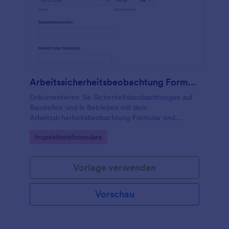
Arbeitssicherheitsbeobachtung Formular
Dokumentieren Sie Sicherheitsbeobachtungen auf
Baustellen und in Betrieben mit dem
Arbeitssicherheitsbeobachtung Formular und
erleichtern Sie Datenerfassung und Auswertung mit
Go to Category:
Inspektionsformulare
einer anpassbaren Formularvorlage in Jotform.
Vorlage verwenden
Vorschau