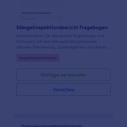
Mängelinspektionsbericht Fragebogen
Dokumentieren Sie Mängel bei Begehungen und
Prüfungen mit dem Mängelprüfungsformular,
inklusive Priorisierung, Zuständigkeiten und Anhang,
ideal für Technik, Facility Management, Produktion
Go to Category:
Inspektionsformulare
und Verwaltung.
Vorlage verwenden
Vorschau