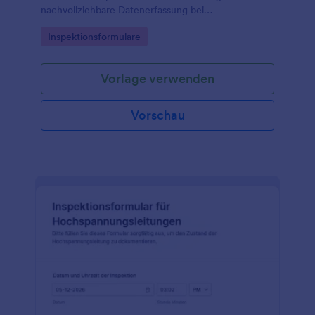
nachvollziehbare Datenerfassung bei
Wartungsrunden, Störungsfällen oder Kontrollen
Go to Category:
Inspektionsformulare
nach Unwettern für Netzbetreiber und Dienstleister.
Vorlage verwenden
Vorschau