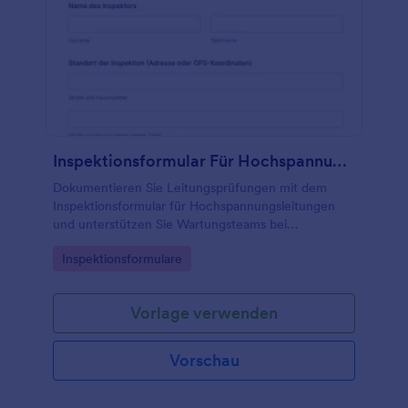
Inspektionsformular Für Hochspannungsleitungen
Dokumentieren Sie Leitungsprüfungen mit dem
Inspektionsformular für Hochspannungsleitungen
und unterstützen Sie Wartungsteams bei
Datensammlung, Priorisierung und Nachverfolgung
Go to Category:
Inspektionsformulare
von Maßnahmen an Standorten und
Leitungsabschnitten.
Vorlage verwenden
Vorschau