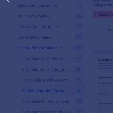
Mängelprüfun
Halloween Formulare
1
Priorisierun
Go to Cate
Inspektion
ideal für Te
Urlaubsformulare
14
Produktion 
Informationsformulare
40
Vo
Anfrageformulare
45
Inspektionsformulare
605
Formulare für Sicherheitsinspektionen
130
Formulare für die Immobilienverwaltung
108
Fahrzeuginspektionsformulare
35
Field Inspection Forms
23
Formulare für Hausinspektionen
16
Formulare zur Inspektion von Mietobjekten
15