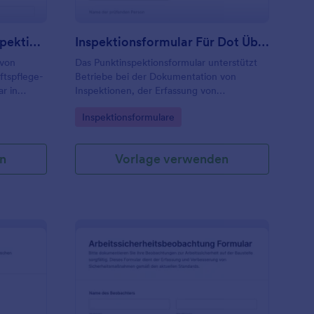
Landschaftspflege Ortinspektionsformular
Inspektionsformular Für Dot Überprüfung
 von
Das Punktinspektionsformular unterstützt
tspflege-
Betriebe bei der Dokumentation von
r in
Inspektionen, der Erfassung von
Abweichungen und Maßnahmen sowie der
Go to Category:
Inspektionsformulare
Weiterleitung an Verantwortliche, damit
en zentral
Prüfprozesse standortübergreifend
einheitlich bleiben.
n
Vorlage verwenden