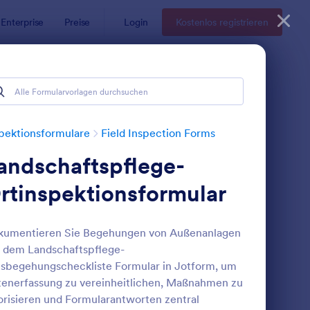
Enterprise
Preise
Login
Kostenlos registrieren
pektionsformulare
Field Inspection Forms
andschaftspflege-
rtinspektionsformular
kumentieren Sie Begehungen von Außenanlagen
 dem Landschaftspflege-
achinspektions Checkliste
: Täglicher Einsatzber
Vorschau
sbegehungscheckliste Formular in Jotform, um
enerfassung zu vereinheitlichen, Maßnahmen zu
orisieren und Formularantworten zentral