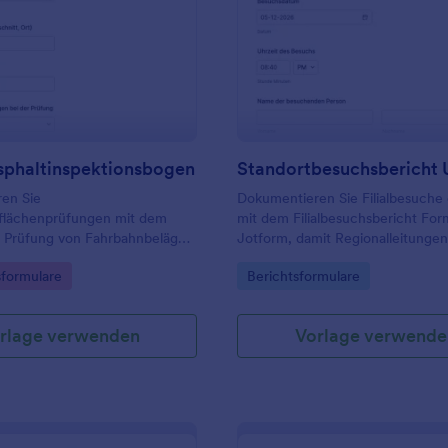
: Straßenasphaltinspektionsbogen
: S
Vorschau
Vorschau
sphaltinspektionsbogen
en Sie
Dokumentieren Sie Filialbesuche 
flächenprüfungen mit dem
mit dem Filialbesuchsbericht Form
r Prüfung von Fahrbahnbelägen
Jotform, damit Regionalleitungen
ideal für Bauhöfe,
Qualitätsmanagement und Franc
gory:
Go to Category:
sformulare
Berichtsformulare
tereien und Ingenieurbüros zur
Beobachtungen festhalten, Ma
n Datenerfassung und
priorisieren und die Datenerfass
ung.
standortübergreifend auswerten
rlage verwenden
Vorlage verwende