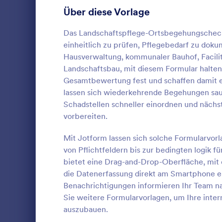
Anmeldeformulare
Über diese Vorlage
85
Abstimmung
35
Das Landschaftspflege-Ortsbegehungscheckl
einheitlich zu prüfen, Pflegebedarf zu dok
Abstract-Formulare
11
Hausverwaltung, kommunaler Bauhof, Facil
Landschaftsbau, mit diesem Formular halten
Genehmigungsformulare
91
Gesamtbewertung fest und schaffen damit e
Fenster U
lassen sich wiederkehrende Begehungen saube
Bewertungsformulare
74
Dokumentier
Schadstellen schneller einordnen und nächs
Fenstern und
Anwesenheitsformulare
11
vorbereiten.
Terminabsti
Maßnahmen, 
Audit Formulare
63
Mit Jotform lassen sich solche Formularvor
Go to Cate
Inspektion
Handwerksbet
von Pflichtfeldern bis zur bedingten logik 
zuverlässige
Autorisierungsformulare
79
bietet eine Drag-and-Drop-Oberfläche, mit d
Formularvor
Vo
die Datenerfassung direkt am Smartphone er
Award-Formulare
16
Benachrichtigungen informieren Ihr Team na
Sie weitere Formularvorlagen, um Ihre inte
Black Friday Formulare
32
auszubauen.
Formulare für Berechnungen
17