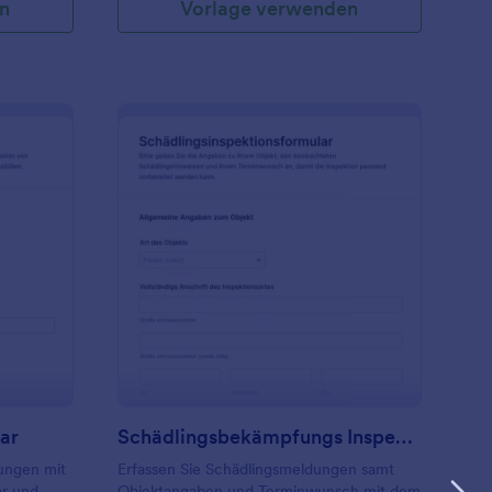
n
Vorlage verwenden
flussinspektion Formular
: Schädlingsbekämpfu
Vorschau
ar
Schädlingsbekämpfungs Inspektionsformular
ungen mit
Erfassen Sie Schädlingsmeldungen samt
ar und
Objektangaben und Terminwunsch mit dem