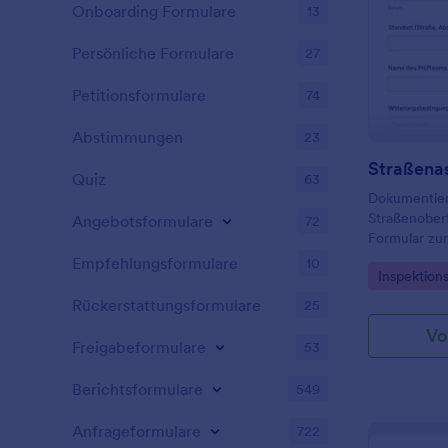
Onboarding Formulare
13
Persönliche Formulare
27
Petitionsformulare
74
Abstimmungen
23
Straßena
Quiz
63
Dokumentier
Straßenober
Angebotsformulare
72
Formular zu
in Jotform, 
Empfehlungsformulare
10
Go to Cate
Inspektion
Straßenmeis
einheitliche
Rückerstattungsformulare
25
Nachverfolg
Vo
Freigabeformulare
53
Berichtsformulare
549
Anfrageformulare
722