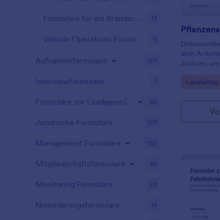
Formulare für die Brandschutzinspektion
13
Pflanzens
Vehicle Operations Forms
6
Dokumentier
dem Ackerbe
Aufnahmeformulare
211
Jotform, um
Maßnahmen z
Interviewformulare
7
Go to Cate
Landwirtsc
Datensammlu
Feldteam zu
Formulare zur Leadgenerierung
82
Vo
Juristische Formulare
129
Management Formulare
162
Mitgliedschaftsformulare
48
Monitoring Formulare
23
Nominierungsformulare
14