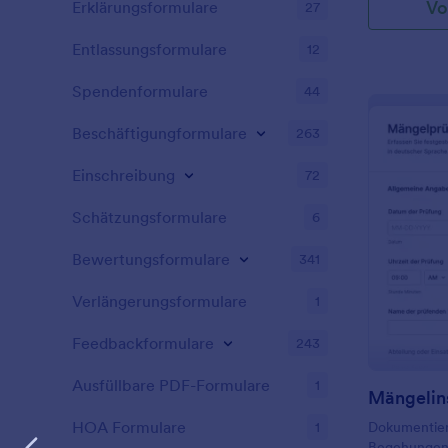
Vo
Erklärungsformulare
27
Entlassungsformulare
12
Spendenformulare
44
Beschäftigungformulare
263
Einschreibung
72
Schätzungsformulare
6
Bewertungsformulare
341
Verlängerungsformulare
1
Feedbackformulare
243
Ausfüllbare PDF-Formulare
1
HOA Formulare
1
Dokumentier
Begehungen