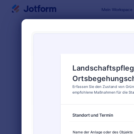
Dialog Start
Mein Workspace
Formularvo
Field
SORTIEREN NACH
Beliebt
23 Vorlage
FORMULARLAYOUT
Klassisch
KATEGORIEN
Bestellformulare
718
Anmeldeformulare
675