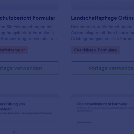
chutzbericht Formular
en Sie Feldbegehungen mit
Dokumentieren Sie Begehungen
gehungsbericht Formular in
Außenanlagen mit dem Landschaf
 Beobachtungen festzuhalten,
Ortsbegehungscheckliste Formula
u priorisieren und die
Jotform, um Datenerfassung zu
gory:
Go to Category:
haftsformular
Checklisten-Formulare
ng für Betrieb, Beratung und
vereinheitlichen, Maßnahmen zu
 vereinfachen.
priorisieren und Formularantwort
auszuwerten.
rlage verwenden
Vorlage verwende