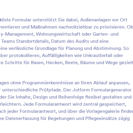
: Fenster Und Türprüfung Formular
: Sc
Vorschau
Vorschau
iste Formular unterstützt Sie dabei, Außenanlagen vor Ort
umentieren und Maßnahmen nachvollziehbar zu priorisieren. O
ity-Management, Wohnungswirtschaft oder Garten- und
 Teams Standortdetails, Datum des Audits und eine
ine verlässliche Grundlage für Planung und Abstimmung. So
nd Türprüfung Formular
Schiffsinspektions Checkl
r protokollieren, Auffälligkeiten wie Unkrautbefall oder
en Sie Inspektionen an
Schiffsinspektionsformular erleich
te Schritte für Rasen, Hecken, Beete, Bäume und Wege geziel
 Türen inklusive
digitale Datenerfassung bei
mmung und Priorisierung von
Zustandsprüfungen von Wasserf
ideal für Hausverwaltungen,
und unterstützt Reedereien, Wer
lagen ohne Programmierkenntnisse an Ihren Ablauf anpassen,
gory:
Go to Category:
sformulare
Inspektionsformulare
riebe und Facility-Teams, die
Hafenbetriebe bei Dokumentatio
für unterschiedliche Prüfpfade. Der Jotform Formulargenerator
 Datenerfassung über eine
Auswertung und Nachverfolgung
er Sie Inhalte, Design und Reihenfolge flexibel gestalten und
lage benötigen.
Formularantworten mit Jotform.
rlage verwenden
Vorlage verwende
leichtern. Jede Formularantwort wird zentral gespeichert,
ch jeder Formularantwort, und über die Vorlagengalerie finde
rne Datenerfassung für Begehungen und Pflegeeinsätze zügig