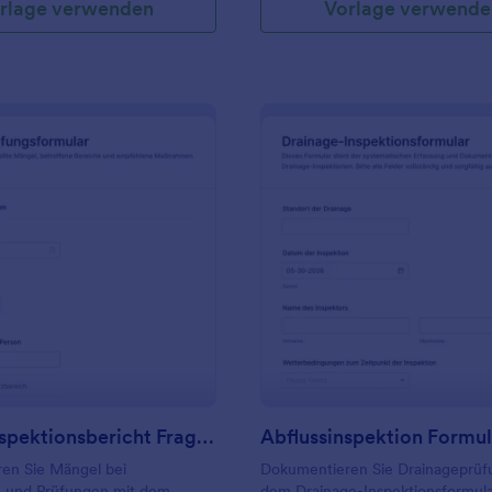
rlage verwenden
Vorlage verwende
: Mängelinspektionsbericht Fragebogen
: Ab
Vorschau
Vorschau
Mängelinspektionsbericht Fragebogen
Abflussinspektion Formul
en Sie Mängel bei
Dokumentieren Sie Drainageprüf
 und Prüfungen mit dem
dem Drainage-Inspektionsformul