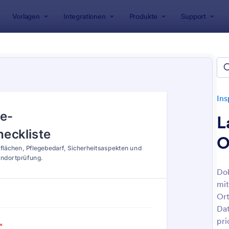
Vorlagen
Integrationen
Produkte
Support
rlagen
Inspektionsformulare
Field Inspection Forms
 Inspection Forms
n
Ins
L
O
Do
mit
: Baustellenfortschrittsbericht Formular
: D
Vorschau
Vorschau
Ort
Dat
pri