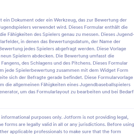
tung des Spielers zu
iese Formularvorlage nutzt
: Sport Umfrage
: G
Vorschau
Vorschau
der für Langtexteingabe für das
t ein Dokument oder ein Werkzeug, das zur Bewertung der
 Trainers, des Bewerters, die
Jugendspielers verwendet wird. Dieses Formular enthält die
Schwächen des Spielers, die
gswürdigen Bereiche und die
die Fähigkeiten des Spielers genau zu messen. Dieses Jugend
können das Logo des Teams oben
larfelder, in denen das Bewertungsdatum, der Name der
 hinzufügen oder das
Bewertung jedes Spielers abgefragt werden. Diese Vorlage
ithilfe des Form Builder
frage
Gewinnspiel Alpbachtal
n neun Spielern abdecken. Die Bewertung umfasst die
Mit Hilfe des Signatur-Tools
mfrage ist ein Fragebogen, mit
Kleine Gewinnspiel-Vorlage. Sehr
s Fangens, des Schlagens und des Pitchens. Dieses Formular
Formular die Unterschrift des
lnehmer nach ihren
geeignet für touristische Attrakt
r des Bewerters erfassen, die
um jede Spielerbewertung zusammen mit dem Widget Form
mit einer Sportart befragt
Kundenbindung
ass sie die Bewertung
Seite sich der Befragte gerade befindet. Diese Formularvorlage
t haben.
m die allgemeinen Fähigkeiten eines Jugendbaseballspielers
gory:
Go to Category:
für Sport
Formulare für Sport
nerator, um das Formularlayout zu bearbeiten und bei Bedarf
rlage verwenden
Vorlage verwende
informational purposes only. Jotform is not providing legal,
e forms are legally valid in all or any jurisdictions. Before usin
ther applicable professionals to make sure that the form