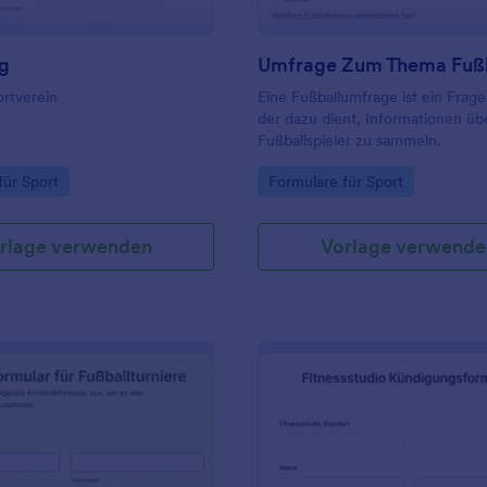
g
Umfrage Zum Thema Fuß
rtverein
Eine Fußballumfrage ist ein Frag
der dazu dient, Informationen üb
Fußballspieler zu sammeln.
gory:
Go to Category:
für Sport
Formulare für Sport
rlage verwenden
Vorlage verwende