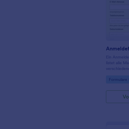
Ein Anmeldef
listet alle M
verschieden
gegeneinand
Go to Cate
Formulare 
Vo