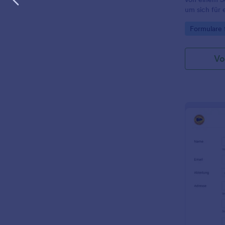
um sich für 
Sportprogr
Go to Cate
Formulare 
Vo