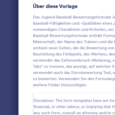
Gesamtbewer
Gaming Formulare
22
Über diese Vorlage
ermitteln. D
auch die Fel
Gesundheitsformulare
965
Das Jugend-Baseball-Bewertungsformular is
Feedback des
Baseball-Fähigkeiten und -Qualitäten eines 
Stärken und 
Personalformulare
778
verbesserun
notwendigen Checklisten und Kriterien, um 
Ziele. Sie 
Baseball-Bewertungsformular enthält Formu
IT-Formulare
129
im Formular
Mannschaft, der Name des Trainers und die 
Farbschema m
Sport Um
Formulare für Versicherungen
65
umfasst neun Seiten, die die Bewertung vo
bearbeiten. 
Eine Sport U
Beurteilung des Feldspiels, des Werfens, de
kann dieses 
Produktionsformulare
10
dem die Tei
Trainers ode
verwendet das Seitenumbruch-Werkzeug, 
Erfahrungen 
bestätigt, d
Tabs" zu trennen, das anzeigt, auf welcher 
Marketing Formulare
54
werden.
durchgeführ
verwendet auch das Sternbewertung Tool, u
Go to Cate
Formulare 
zu bewerten. Verwenden Sie den Formularge
Fotografieformulare
77
weitere Felder hinzuzufügen.
Vo
Öffentliche Verwaltungsformulare
42
Immobilienformulare
Disclaimer: The form templates here are for 
297
financial, or other advice, or implying that th
SEO Formulare
4
any such form, consult an attorney and/or o