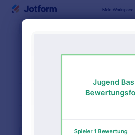
Dialog Start
Mein Workspace
Formularvo
Formu
SORTIEREN NACH
Beliebt
69 Vorlage
FORMULARLAYOUT
Klassisch
KATEGORIEN
BRANCHEN
Werbeformulare
31