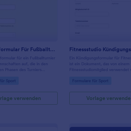
: Anmeldeformular Für Fußballturniere
: F
Vorschau
Vorschau
Anmeldeformular Für Fußballturniere
ormular für ein Fußballturnier
Ein Kündigungsformular für Fitne
annschaften auf, die in den
ist ein Dokument, das von einem
en Phasen des Turniers
Fitnessstudiomitglied verwendet 
er angetreten sind.
wenn es sein Abonnement kündi
gory:
Go to Category:
für Sport
Formulare für Sport
möchte. Dieses Formular ist für e
Fitnessstudio wichtig, da es Ihnen 
Dienstleistungen auf der Grundla
rlage verwenden
Vorlage verwende
Rückmeldungen der Kunden anz
Dieses Kündigungsformular für
Fitnessstudios enthält Formularfel
nach dem Standort des Fitnessst
Namen des Mitglieds, der
Mitgliedsnummer, den Kontaktda