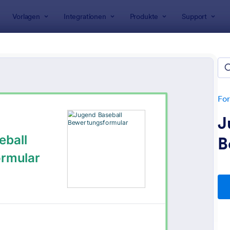
Vorlagen
Integrationen
Produkte
Support
rlagen
lare für Sport
n
For
J
B
: Beurteilungsbogen Für Fußballspieler
: E
Vorschau
Vorschau