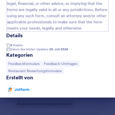
einem kostenlosen Bewertungsformular für
legal, financial, or other advice, or implying that the
Restaurantköche beginnen.
forms are legally valid in all or any jurisdictions. Before
using any such form, consult an attorney and/or other
applicable professionals to make sure that the form
meets your needs, legally and otherwise.
Details
0
Kopien
Datum des letzten Updates:
20. Juli 2026
Kategorien
Zur Kategorie:
Zur Kategorie:
Feedbackformulare
Feedback-Umfragen
Zur Kategorie:
Restaurant Bewertungsformulare
Formular Für Die Bewertung Von Restaurantmitarbeitern
Erstellt von
Unabhängig davon, wie gut Ihr Essen ist, kann die
Kundenbetreuung über Erfolg oder Misserfolg Ihres
Jotform
Restaurants entscheiden. Stellen Sie sicher, dass Ihr
Restaurant seinem Namen gerecht wird, indem Sie
Dialog Ende
Go to Category:
Restaurant Bewertungsformulare
die Leistung Ihrer Mitarbeiter mit unserer
kostenlosen Vorlage für ein
Mitarbeiterbeurteilungsformular für Restaurants