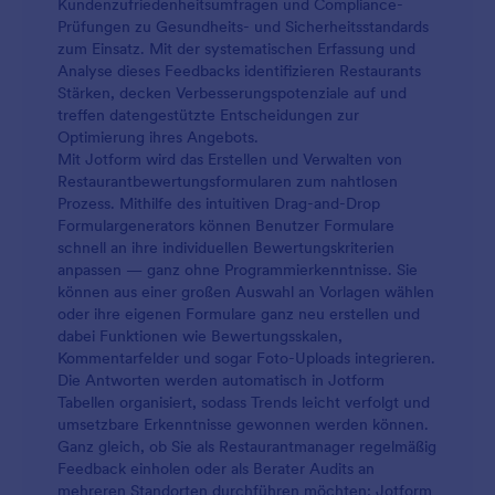
Kundenzufrieden­heits­umfragen und Compliance-
können Sie sicherstellen, dass die Mitarbeiter hinter
Prüfungen zu Gesundheits- und Sicherheitsstandards
den Kulissen Ihres Restaurants ihre gute Arbeit
zum Einsatz. Mit der systematischen Erfassung und
fortsetzen!
Analyse dieses Feedbacks identifizieren Restaurants
Stärken, decken Verbesserungspotenziale auf und
treffen datengestützte Entscheidungen zur
Optimierung ihres Angebots.
Mit Jotform wird das Erstellen und Verwalten von
Restaurantbewertungsformularen zum nahtlosen
Prozess. Mithilfe des intuitiven Drag-and-Drop
Formulargenerators können Benutzer Formulare
schnell an ihre individuellen Bewertungskriterien
anpassen — ganz ohne Programmierkenntnisse. Sie
können aus einer großen Auswahl an Vorlagen wählen
oder ihre eigenen Formulare ganz neu erstellen und
dabei Funktionen wie Bewertungsskalen,
Kommentarfelder und sogar Foto-Uploads integrieren.
Die Antworten werden automatisch in Jotform
Tabellen organisiert, sodass Trends leicht verfolgt und
umsetzbare Erkenntnisse gewonnen werden können.
Ganz gleich, ob Sie als Restaurantmanager regelmäßig
Feedback einholen oder als Berater Audits an
mehreren Standorten durchführen möchten: Jotform