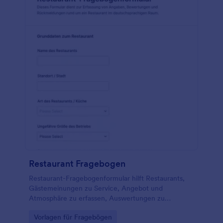
Restaurant Fragebogen
Restaurant-Fragebogenformular hilft Restaurants,
Gästemeinungen zu Service, Angebot und
Atmosphäre zu erfassen, Auswertungen zu
vereinfachen und Verbesserungen für verschiedene
Go to Category:
Vorlagen für Fragebögen
Standorte oder Zeiträume abzuleiten.