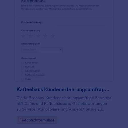
Kaffeehaus Kundenerfahrungsumfrage Formular
Die Kaffeehaus-Kundenerfahrungsumfrage Formular
hilft Cafés und Kaffeehäusern, Gästebewertungen
zu Service, Atmosphäre und Angebot online zu
erfassen und so ihr Kundenerlebnis gezielt zu
Go to Category:
Feedbackformulare
verbessern.