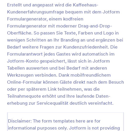
Erstellt und angepasst wird die Kaffeehaus-
Kundenerfahrungsumfrage bequem mit dem Jotform
Bewertungsformular Für Restaurantköche
Formulargenerator, einem kodfreien
Formulargenerator mit moderner Drag-and-Drop-
Ein Online-Bewertungsformular für Restaurantköche
Oberfläche. So passen Sie Texte, Farben und Logo in
wird verwendet, um die Leistung der Köche eines
Restaurants zu bewerten. Es ist nützlich für die
wenigen Schritten an Ihr Branding an und ergänzen bei
Mitarbeiter, um ihr Leistungsniveau zu ermitteln und
Bedarf weitere Fragen zur Kundenzufriedenheit. Die
Go to Category:
Restaurant Bewertungsformulare
sich zu verbessern. Es ist in einer großen Schrift
Formularantwort jedes Gastes wird automatisch im
gestaltet, damit die Köche das Formular leicht
Jotform-Konto gespeichert, lässt sich in Jotform
ausfüllen können. Ein Bewertungsformular für
Vorlage verwenden
Tabellen auswerten und bei Bedarf mit anderen
Köche ist nützlich, damit die Mitarbeiter ihre
Leistungen besser einschätzen können.Sie können
Werkzeugen verbinden. Dank mobilfreundlichem
das Formular mit Firmenlogos, Farben, Schriftarten
Online-Formular können Gäste direkt nach dem Besuch
Vorschau
und anderen Elementen individuell gestalten. Das
oder per späterem Link teilnehmen, was die
Formular kann mit der Jotform-App für die
Teilnahmequote erhöht und Ihre laufende Daten­
Verwendung auf Mobiltelefonen erstellt werden. Sie
erhebung zur Servicequalität deutlich vereinfacht.
können es mit der Jotform App auch für die
Verwendung auf Tablets anpassen. Die einfache
Drag & Drop-Funktionalität erleichtert die
Disclaimer: The form templates here are for
Organisation der Felder. Wenn Sie auf sichere Weise
Bewertungen erfassen möchten, können Sie mit
informational purposes only. Jotform is not providing