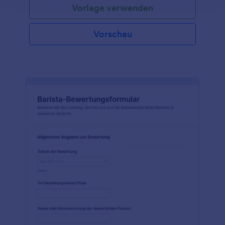
Vorlage verwenden
verfolgen. Sobald Sie es angepasst und
veröffentlicht haben, können Vorgesetzte ganz
einfach Feedback geben, indem sie Ihr Restaurant-
Vorschau
Mitarbeiter-Bewertungsformular ausfüllen. Die
Einträge werden in Ihrem sicheren Jotform-Konto
gespeichert, sind leicht zugänglich und stehen zum
Herunterladen, Ausdrucken und Weitergeben an
Ihre Mitarbeiter bereit.Sie legen großen Wert
darauf, dass jedes Gericht perfekt angerichtet ist -
warum sollten Sie also nicht dasselbe mit Ihrem
Mitarbeiterbewertungsformular tun? Ohne
Programmierkenntnisse können Sie unsere
Restaurantmitarbeiter-Bewertung mit unserem
Formulargenerator per Drag & Drop anpassen. Sie
können das Layout der Vorlage neu anordnen, das
Design an das Branding Ihres Restaurants anpassen,
weitere Bilder oder Fragen hinzufügen und unseren
numerischen Schieberegler durch ein Sterne- oder
Skalenbewertungsfeld ersetzen. Veröffentlichen Sie
dann Ihr Formular, indem Sie es auf Ihrer Website
einbetten oder einen privaten Link zum Ausfüllen
auf einem beliebigen Gerät an Ihre Vorgesetzten