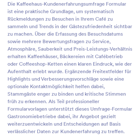
Formular einfach an Ihre Arbeitsweise an, betten Sie
Die Kaffeehaus-Kundenerfahrungsumfrage Formular
es auf Ihrer Website ein oder versenden Sie es per
ist eine praktische Grundlage, um systematisch
E-Mail oder über einen Link. Die Kunden können
Vorschau
Rückmeldungen zu Besuchen in Ihrem Café zu
ihre Antworten senden - es liegt an Ihnen, sie zu
erfassen und die Ergebnisse anzuzeigen.Mit mobilen
sammeln und Trends in der Gästezufriedenheit sichtbar
Umfragen in der Gastronomie können Sie diese
zu machen. Über die Erfassung des Besuchsdatums
Informationen ganz einfach einholen, auch wenn
sowie mehrere Bewertungsfragen zu Service,
Sie gerade unterwegs sind! Mit Jotform Mobile
Atmosphäre, Sauberkeit und Preis-Leistungs-Verhältnis
Formulare, unserer kostenlosen mobilen App,
erhalten Kaffeehäuser, Bäckereien mit Cafébetrieb
können Sie die Antworten auf Ihrem Telefon oder
Tablet verfolgen, wo immer Sie sind. Unsere
oder Coffeeshop-Ketten einen klaren Eindruck, wie der
leistungsstarken Integrationen machen es einfach,
Aufenthalt erlebt wurde. Ergänzende Freitextfelder für
Informationen aus Ihrem CRM oder dem
Highlights und Verbesserungsvorschläge sowie eine
Speicherdienst Ihrer Wahl zu übernehmen.
optionale Kontaktmöglichkeit helfen dabei,
Verbinden Sie einfach Ihre anderen Konten mit
Stammgäste enger zu binden und kritische Stimmen
Jotform, um die Ergebnisse zu erfassen und die
Daten Ihrer Kunden zu schützen.
früh zu erkennen. Als Teil professioneller
Formularvorlagen unterstützt dieses Umfrage-Formular
Gastronomiebetriebe dabei, ihr Angebot gezielt
weiterzuentwickeln und Entscheidungen auf Basis
verlässlicher Daten zur Kundenerfahrung zu treffen.