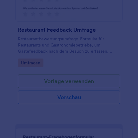
Restaurant Feedback Umfrage
Restaurantbewertungsumfrage-Formular für
Restaurants und Gastronomiebetriebe, um
Gästefeedback nach dem Besuch zu erfassen,
Ergebnisse auszuwerten und Service sowie Angebot
Go to Category:
Umfragen
gezielt zu verbessern.
Vorlage verwenden
Vorschau