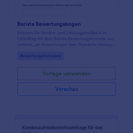
weitergeben. Mit einem Online-Formular für die
Bewertung von Restaurantmitarbeitern erhalten und
bewerten Sie mühelos wertvolles
Mitarbeiterfeedback - so können Sie sich wieder auf
Barista Bewertungsbogen
die Zubereitung köstlicher Speisen und eine
hervorragende Kundenbetreuung konzentrieren!
Erfassen Sie Service- und Leistungsfeedback im
Caféalltag mit dem Barista-Bewertungsformular von
Jotform, um Bewertungen über Standorte hinweg
zu vergleichen und Verbesserungen für Schulung
Go to Category:
Bewertungsformulare
und Qualitätssicherung abzuleiten.
Vorlage verwenden
Vorschau