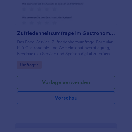
Zufriedenheitsumfrage Im Gastronomiebereich
Das Food-Service-Zufriedenheitsumfrage-Formular
hilft Gastronomie und Gemeinschaftsverpflegung,
Feedback zu Service und Speisen digital zu erfassen
und auszuwerten, damit Teams Verbesserungen
Go to Category:
Umfragen
standortbezogen priorisieren können.
Vorlage verwenden
Vorschau