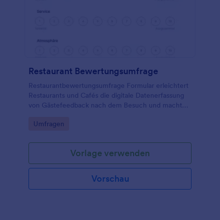
Restaurant Bewertungsumfrage
Restaurantbewertungsumfrage Formular erleichtert
Restaurants und Cafés die digitale Datenerfassung
von Gästefeedback nach dem Besuch und macht
jede Formularantwort in Jotform schnell auswertbar.
Go to Category:
Umfragen
Vorlage verwenden
Vorschau