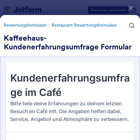
Dialog Start
Kostenlos registrieren
Bewertungsformulare
Restaurant Bewertungsformulare
Kaffeehaus-
Kundenerfahrungsumfrage Formular
Formularvorlagen Kategorien
Bewertungsformulare
Restaurant Bewertungsformulare
Restaurant
Bewertungsformulare
15 Vorlagen