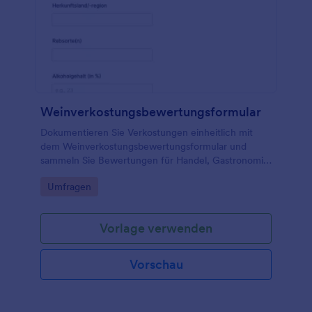
Weinverkostungsbewertungsformular
Dokumentieren Sie Verkostungen einheitlich mit
dem Weinverkostungsbewertungsformular und
sammeln Sie Bewertungen für Handel, Gastronomie,
Weingüter oder private Tastings als digitale
Go to Category:
Umfragen
Datenerfassung mit Jotform.
Vorlage verwenden
Vorschau