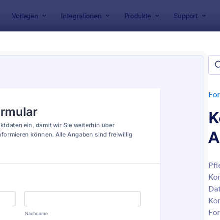
Vorlagen
Integrationen
Produkte
Support
rlagen
Almuni Formulare
ni Formulare
For
K
A
Pfl
Kon
: Bestellformular Für Gemüse 2
: B
Vorschau
Vorschau
Dat
Kon
For