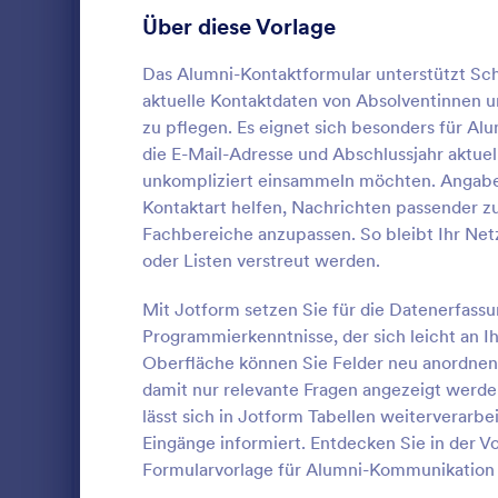
Gaming Formulare
22
Über diese Vorlage
Gesundheitsformulare
965
Das Alumni-Kontaktformular unterstützt Sc
aktuelle Kontaktdaten von Absolventinnen un
Personalformulare
781
zu pflegen. Es eignet sich besonders für Al
die E-Mail-Adresse und Abschlussjahr aktue
IT-Formulare
129
unkompliziert einsammeln möchten. Angabe
Formulare für Versicherungen
65
Kontaktart helfen, Nachrichten passender z
Bestellform
Fachbereiche anzupassen. So bleibt Ihr Net
Produktionsformulare
10
Churany
oder Listen verstreut werden.
Marketing Formulare
54
Mit Jotform setzen Sie für die Datenerfass
Go to Cate
Almuni For
Programmierkenntnisse, der sich leicht an I
Fotografieformulare
77
Oberfläche können Sie Felder neu anordnen,
Vo
Öffentliche Verwaltungsformulare
damit nur relevante Fragen angezeigt werde
42
lässt sich in Jotform Tabellen weiterverar
Immobilienformulare
298
Eingänge informiert. Entdecken Sie in der V
Formularvorlage für Alumni-Kommunikation a
SEO Formulare
4