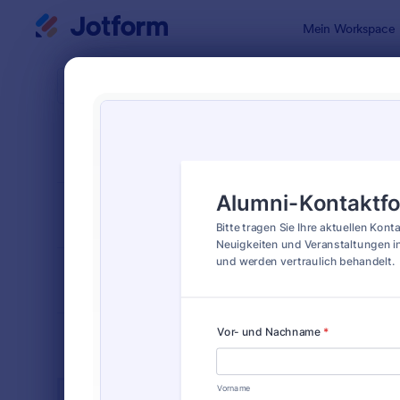
Dialog Start
Mein Workspace
Formularvo
Almu
SORTIEREN NACH
Beliebt
7 Vorlagen
FORMULARLAYOUT
Klassisch
KATEGORIEN
BRANCHEN
Werbeformulare
32