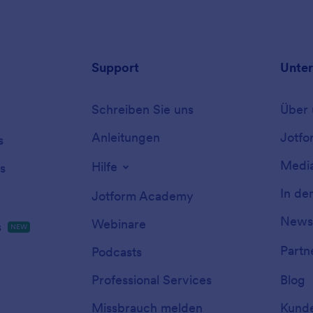
Support
Unte
Schreiben Sie uns
Über 
Anleitungen
Jotfo
s
Media
Hilfe
s
In de
Jotform Academy
Newsl
Webinare
s
NEW
Partn
Podcasts
Professional Services
Blog
Missbrauch melden
Kunde