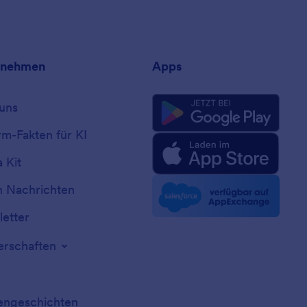
rnehmen
Apps
uns
rm-Fakten für KI
 Kit
n Nachrichten
etter
erschaften
ngeschichten