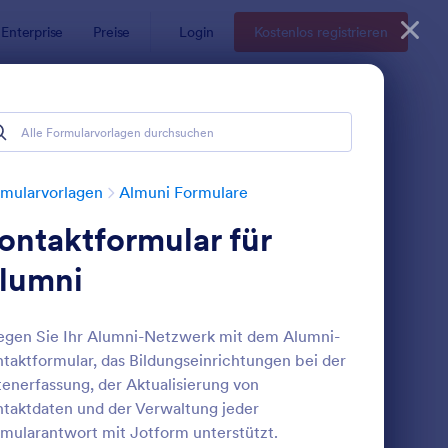
Enterprise
Preise
Login
Kostenlos registrieren
mularvorlagen
Almuni Formulare
ontaktformular für
lumni
egen Sie Ihr Alumni-Netzwerk mit dem Alumni-
taktformular, das Bildungseinrichtungen bei der
estellformular Gemüse Eathappy Thang
: Ladenbau Störungen
Vorschau
enerfassung, der Aktualisierung von
taktdaten und der Verwaltung jeder
mularantwort mit Jotform unterstützt.