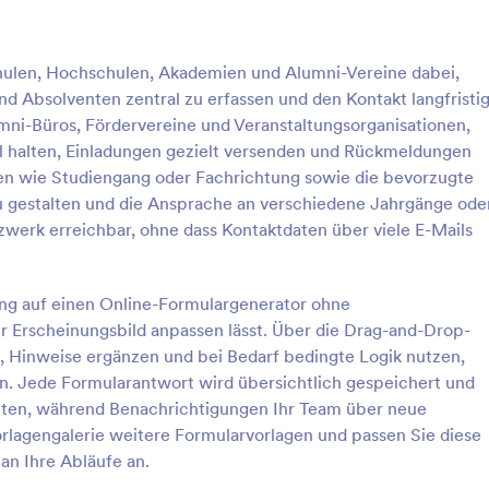
: Bestellformular Gemüse Eathappy Churany
: K
Vorschau
Vorschau
hulen, Hochschulen, Akademien und Alumni-Vereine dabei,
d Absolventen zentral zu erfassen und den Kontakt langfristi
umni-Büros, Fördervereine und Veranstaltungsorganisationen,
ll halten, Einladungen gezielt versenden und Rückmeldungen
n wie Studiengang oder Fachrichtung sowie die bevorzugte
Bestellformular Gemüse Eathappy Churany
Kontaktformular Für Alu
u gestalten und die Ansprache an verschiedene Jahrgänge ode
ular für Gemüse Eathappy
Pflegen Sie Ihr Alumni-Netzwerk
zwerk erreichbar, ohne dass Kontaktdaten über viele E-Mails
Alumni-Kontaktformular, das
Bildungseinrichtungen bei der
Datenerfassung, der Aktualisieru
ung auf einen Online-Formulargenerator ohne
gory:
Go to Category:
mulare
Almuni Formulare
Kontaktdaten und der Verwaltung
hr Erscheinungsbild anpassen lässt. Über die Drag-and-Drop-
Formularantwort mit Jotform unte
 Hinweise ergänzen und bei Bedarf bedingte Logik nutzen,
rlage verwenden
Vorlage verwende
n. Jede Formularantwort wird übersichtlich gespeichert und
beiten, während Benachrichtigungen Ihr Team über neue
orlagengalerie weitere Formularvorlagen und passen Sie diese
n Ihre Abläufe an.