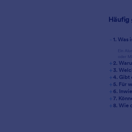
Häufig 
-
1. Was 
Ein Alu
oder Mi
+
2. Waru
+
3. Welc
+
4. Gibt
+
5. Für 
+
6. Inwi
+
7. Könn
+
8. Wie 