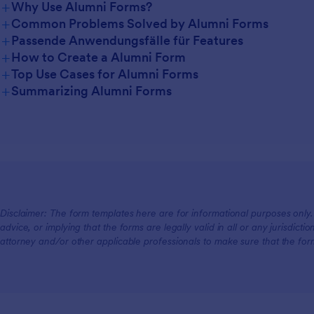
+
Why Use Alumni Forms?
+
Common Problems Solved by Alumni Forms
+
Passende Anwendungsfälle für Features
+
How to Create a Alumni Form
+
Top Use Cases for Alumni Forms
+
Summarizing Alumni Forms
For Managers
For Teams
For Customers
Disclaimer: The form templates here are for informational purposes only. J
advice, or implying that the forms are legally valid in all or any jurisdict
attorney and/or other applicable professionals to make sure that the fo