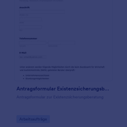
Antragsformular Existenzsicherungsberatung
Antragsformular zur Existenzsicherungsberatung
Go to Category:
Arbeitsaufträge