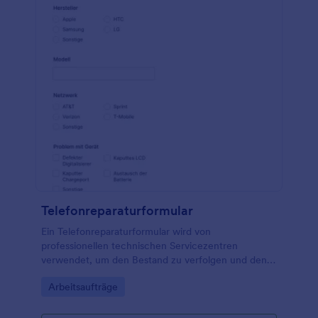
Telefonreparaturformular
Ein Telefonreparaturformular wird von
professionellen technischen Servicezentren
verwendet, um den Bestand zu verfolgen und den
Kundendienst zu überwachen. Es ist für die
Go to Category:
Arbeitsaufträge
technischen Servicezentren unerlässlich, um
Kundenprobleme zu verwalten. Diese kostenlose
Vorlage für ein Telefonreparaturformular ist mit allen