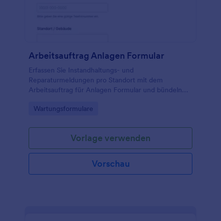
Arbeitsauftrag Anlagen Formular
Erfassen Sie Instandhaltungs- und
Reparaturmeldungen pro Standort mit dem
Arbeitsauftrag für Anlagen Formular und bündeln
Sie die Datenaufnahme in Jotform, damit Facility-
Go to Category:
Wartungsformulare
Management und Verwaltung Arbeitsaufträge
schneller priorisieren und nachverfolgen können.
Vorlage verwenden
Vorschau