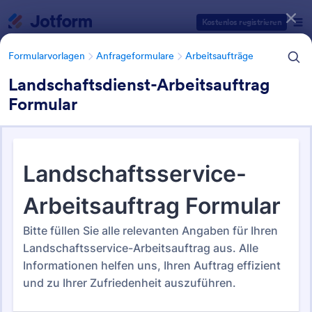
Dialog Start
Kostenlos registrieren
Formularvorlagen
Anfrageformulare
Arbeitsaufträge
Landschaftsdienst-Arbeitsauftrag
Formular
Formularvorlagen Kategorien
Formularvorlagen
Anfrageformulare
Arbeitsaufträge
Arbeitsaufträge
38 Vorlagen