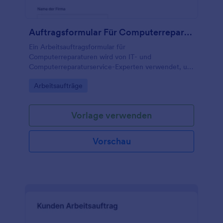
Auftragsformular Für Computerreparaturen
Ein Arbeitsauftragsformular für
Computerreparaturen wird von IT- und
Computerreparaturservice-Experten verwendet, um
Arbeitsauftragsanfragen für Computerreparaturen
Go to Category:
Arbeitsaufträge
nahtlos online anzunehmen.
Vorlage verwenden
Vorschau