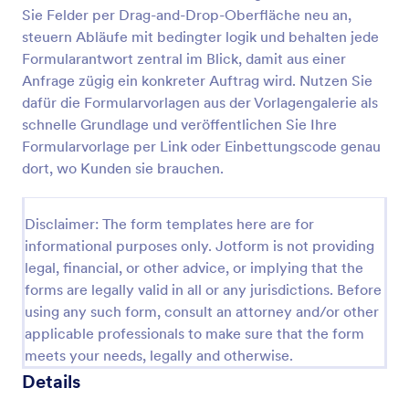
Sie Felder per Drag-and-Drop-Oberfläche neu an,
Abnahmeformular PC
steuern Abläufe mit bedingter logik und behalten jede
Abnahme-Formular für einem PC
Formularantwort zentral im Blick, damit aus einer
Anfrage zügig ein konkreter Auftrag wird. Nutzen Sie
dafür die Formularvorlagen aus der Vorlagengalerie als
schnelle Grundlage und veröffentlichen Sie Ihre
Go to Category:
Arbeitsaufträge
Formularvorlage per Link oder Einbettungscode genau
dort, wo Kunden sie brauchen.
Vorlage verwenden
Disclaimer: The form templates here are for
Vorschau
informational purposes only. Jotform is not providing
legal, financial, or other advice, or implying that the
forms are legally valid in all or any jurisdictions. Before
using any such form, consult an attorney and/or other
applicable professionals to make sure that the form
meets your needs, legally and otherwise.
Details