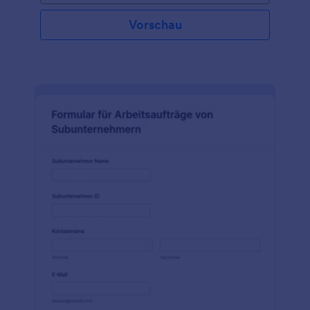
Unternehmen, die ihre Wartungsarbeiten selbst
durchführen oder Subunternehmer damit
Vorschau
beauftragen. Verfolgen Sie den Status Ihrer
Wartungsaufträge mit Jotform Berichte und
Jotform Tabellen. Wählen Sie einfach die Felder aus,
die Sie verfolgen möchten, wählen Sie Ihre
bevorzugte Datumsoption und laden Sie die PDFs
automatisch herunter. Sie können auch alle Ihre
PDFs herunterladen und speichern oder sie
automatisch auf Dropbox, Box, Google Drive oder
über 100 andere Plattformen hochladen.