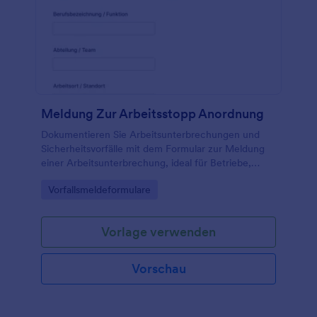
Meldung Zur Arbeitsstopp Anordnung
Dokumentieren Sie Arbeitsunterbrechungen und
Sicherheitsvorfälle mit dem Formular zur Meldung
einer Arbeitsunterbrechung, ideal für Betriebe,
Baustellen und Einsatzteams, um Datenerfassung
Go to Category:
Vorfallsmeldeformulare
und Formularantworten zentral zu verwalten.
Vorlage verwenden
Vorschau