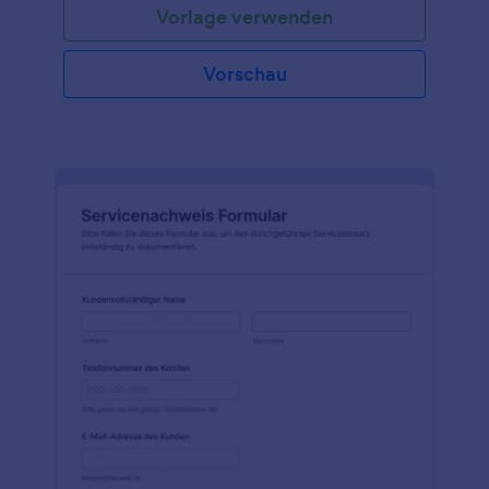
Vorlage verwenden
notwendigen Feldern ausgestattet, um Ihren
Bestand zu erfassen, Serviceleistungen zu erbringen
und sogar Erinnerungen an Ihre Kunden zu senden,
Vorschau
um Termine zu vereinbaren. Passen Sie das Formular
einfach an, fügen Sie Ihr Logo hinzu, ändern Sie die
Farben, und schon können Sie dieses Formular für
Ihr technisches Servicecenter verwenden. Mit Hilfe
des in Jotform verfügbaren Formulargenerators
können Sie Felder hinzufügen oder entfernen,
Farben ändern oder Widgets hinzufügen, um
relevante Informationen zu erfassen und das
Aussehen Ihres Telefonreparaturformulars zu
verbessern. Wenn Sie die Jotform Mobile App
verwenden, können Sie die Eingaben auf jedem
Gerät anzeigen! Selbst wenn Ihre Techniker
unterwegs sind, können Sie den Fortschritt von
Kundenanfragen problemlos verfolgen. Sie können
auch den Verlauf jeder eingereichten
Formularantwort nachverfolgen, so dass Sie Ihre
technischen Servicevorgänge besser analysieren
können. Sie können die Antworten auf Formulare
sogar automatisch in PDF-Dateien umwandeln, die