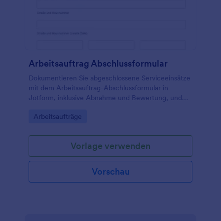
Arbeitsauftrag Abschlussformular
Dokumentieren Sie abgeschlossene Serviceeinsätze
mit dem Arbeitsauftrag-Abschlussformular in
Jotform, inklusive Abnahme und Bewertung, und
nutzen Sie es für Handwerk, Wartungsteams und
Go to Category:
Arbeitsaufträge
Außendienst zur schnellen Datensammlung.
Vorlage verwenden
Vorschau