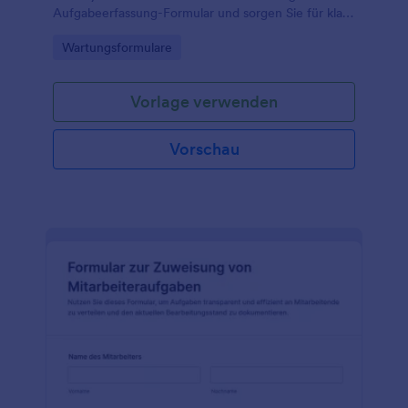
Aufgabeerfassung-Formular und sorgen Sie für klare
Zuständigkeiten, Priorisierung und zuverlässige
Go to Category:
Wartungsformulare
Datenerfassung in Teams und Abteilungen.
Vorlage verwenden
Vorschau