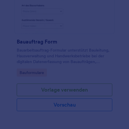
Bauauftrag Form
Bauarbeitsauftrag-Formular unterstützt Bauleitung,
Hausverwaltung und Handwerksbetriebe bei der
digitalen Datenerfassung von Bauaufträgen,
Terminwünschen und Abschlussbestätigungen,
Go to Category:
Bauformulare
damit Aufträge klar dokumentiert und zuverlässig
koordiniert werden können.
Vorlage verwenden
Vorschau