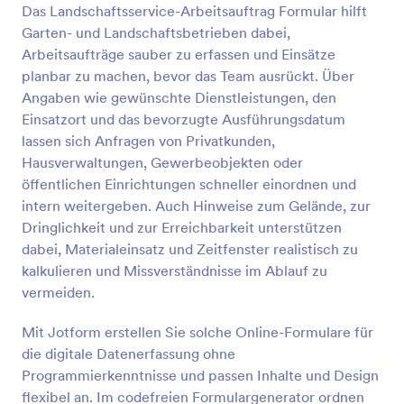
Wartungsprozess zu optimieren! Mit unserem
Das Landschaftsservice-Arbeitsauftrag Formular hilft
Vorschau
kostenlosen Formular für Reparaturaufträge können
Garten- und Landschaftsbetrieben dabei,
Sie Arbeitsaufträge mit nur wenigen Klicks erstellen.
Arbeitsaufträge sauber zu erfassen und Einsätze
Geben Sie einfach die benötigten Informationen
planbar zu machen, bevor das Team ausrückt. Über
ein, wählen Sie den gewünschten Dateityp und
Angaben wie gewünschte Dienstleistungen, den
senden Sie das Formular an Ihren Bürodrucker! Mit
unserer unglaublich leistungsstarken
Einsatzort und das bevorzugte Ausführungsdatum
Formulargenerator App können Sie auch die
lassen sich Anfragen von Privatkunden,
Formularvorlage bearbeiten, Felder hinzufügen oder
Hausverwaltungen, Gewerbeobjekten oder
das Hintergrundbild ändern, um es an Ihr Branding
öffentlichen Einrichtungen schneller einordnen und
anzupassen. Wir verfügen außerdem über mehr als
intern weitergeben. Auch Hinweise zum Gelände, zur
100 Integrationen, um Ihr Formular mit Ihren
anderen Konten zu verbinden, darunter Google
Dringlichkeit und zur Erreichbarkeit unterstützen
Drive, Dropbox, Google Sheets und Box. Mit einem
dabei, Materialeinsatz und Zeitfenster realistisch zu
kostenlosen Formular für Wartungsreparaturen
kalkulieren und Missverständnisse im Ablauf zu
können Sie sicher sein, dass Ihre Arbeitsaufträge
vermeiden.
ordnungsgemäß bearbeitet werden.
Mit Jotform erstellen Sie solche Online-Formulare für
die digitale Datenerfassung ohne
Programmierkenntnisse und passen Inhalte und Design
flexibel an. Im codefreien Formulargenerator ordnen