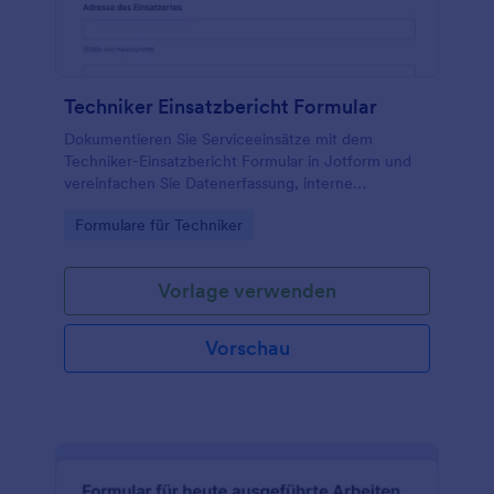
Techniker Einsatzbericht Formular
Dokumentieren Sie Serviceeinsätze mit dem
Techniker-Einsatzbericht Formular in Jotform und
vereinfachen Sie Datenerfassung, interne
Nachverfolgung und Abrechnung für Außendienst,
Go to Category:
Formulare für Techniker
Handwerk und Kundendienstteams.
Vorlage verwenden
Vorschau