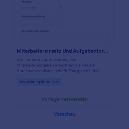
Mitarbeitereinsatz Und Aufgabenformular
Das Formular zur Zuweisung von
Mitarbeiteraufgaben erleichtert die interne
Aufgabenverteilung, schafft Transparenz über
Zuständigkeiten und Bearbeitungsstand und
Go to Category:
Verwaltungsformulare
unterstützt Teams bei der digitalen Datenerfassung
mit Jotform.
Vorlage verwenden
Vorschau