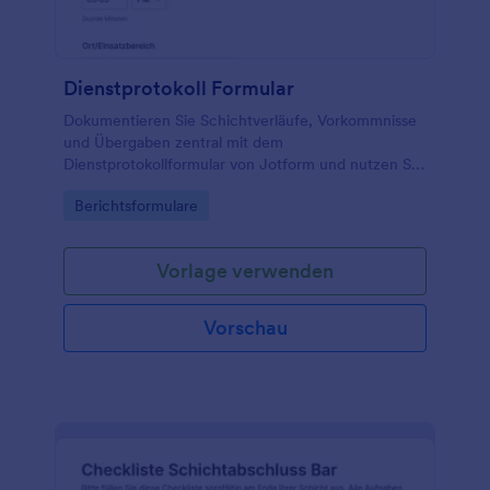
Dienstprotokoll Formular
Dokumentieren Sie Schichtverläufe, Vorkommnisse
und Übergaben zentral mit dem
Dienstprotokollformular von Jotform und nutzen Sie
es für zuverlässige Datenerfassung in Teams, die
Go to Category:
Berichtsformulare
regelmäßig Dienste oder Einsätze koordinieren.
Vorlage verwenden
Vorschau