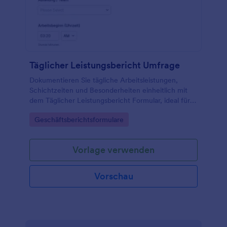
Täglicher Leistungsbericht Umfrage
Dokumentieren Sie tägliche Arbeitsleistungen,
Schichtzeiten und Besonderheiten einheitlich mit
dem Täglicher Leistungsbericht Formular, ideal für
Teamleitungen, Schichtbetriebe und
Go to Category:
Geschäftsberichtsformulare
Projektverantwortliche in verschiedenen
Abteilungen.
Vorlage verwenden
Vorschau