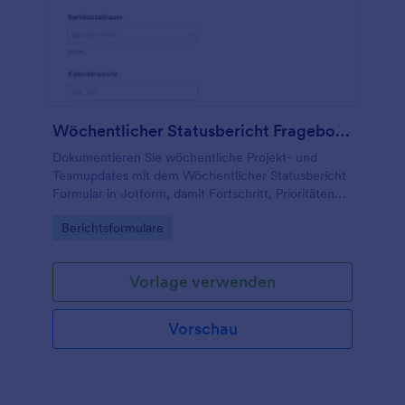
Wöchentlicher Statusbericht Fragebogen
Dokumentieren Sie wöchentliche Projekt- und
Teamupdates mit dem Wöchentlicher Statusbericht
Formular in Jotform, damit Fortschritt, Prioritäten
und Unterstützungsbedarf einheitlich erfasst und als
Go to Category:
Berichtsformulare
Formularantworten zentral ausgewertet werden
können.
Vorlage verwenden
Vorschau