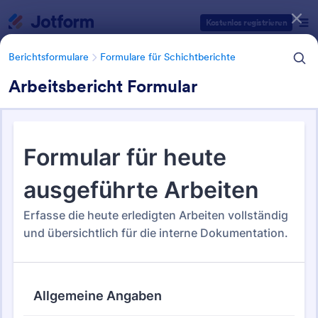
Dialog Start
Kostenlos registrieren
Berichtsformulare
Formulare für Schichtberichte
Arbeitsbericht Formular
Formularvorlagen Kategorien
Berichtsformulare
Formulare für Schichtberichte
Formulare für Schichtberichte
37 Vorlagen