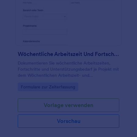
Wöchentliche Arbeitszeit Und Fortschrittsbericht Fragebogen
Dokumentieren Sie wöchentliche Arbeitszeiten,
Fortschritte und Unterstützungsbedarf je Projekt mit
dem Wöchentlichen Arbeitszeit- und
Fortschrittsformular und erleichtern Sie
Go to Category:
Formulare zur Zeiterfassung
Abstimmung, Freigaben und Datenerfassung in
Teams.
Vorlage verwenden
Vorschau