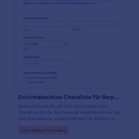
Schichtabschluss Checkliste Für Barpersonal
Dokumentieren Sie mit dem Schichtabschluss-
Checkliste für die Bar Formular Schichtenden in Bar
und Gastronomie, vereinheitlichen Sie Abläufe und
sammeln Sie Rückmeldungen zentral mit Jotform.
Go to Category:
Checklisten-Formulare