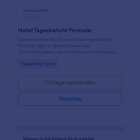
Hotel Tagesbericht Formular
Dokumentieren Sie mit dem Hotel-Tagesbericht-
Formular tägliche Betriebsdaten und
Schichtübergaben, damit Hotels und Hotelteams
Belegung, Vorkommnisse und Gästeservice
Go to Category:
Hospitality Forms
einheitlich erfassen und auswerten können.
Vorlage verwenden
Vorschau