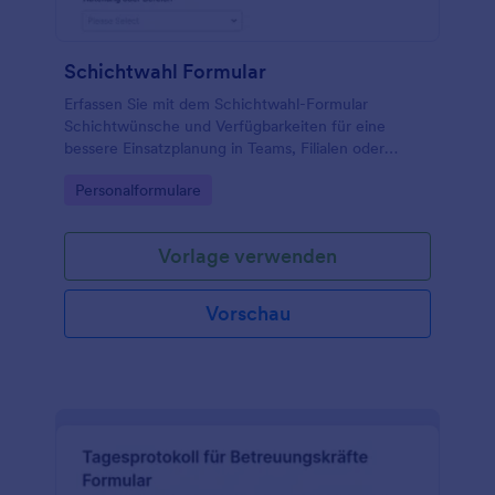
Schichtwahl Formular
Erfassen Sie mit dem Schichtwahl-Formular
Schichtwünsche und Verfügbarkeiten für eine
bessere Einsatzplanung in Teams, Filialen oder
Projekten und sammeln Sie Formulareinsendungen
Go to Category:
Personalformulare
zentral mit Jotform.
Vorlage verwenden
Vorschau