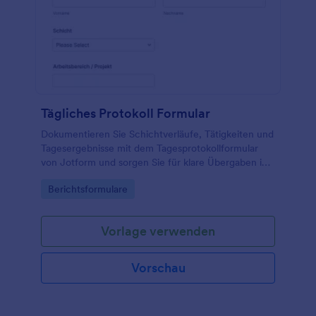
Tägliches Protokoll Formular
Dokumentieren Sie Schichtverläufe, Tätigkeiten und
Tagesergebnisse mit dem Tagesprotokollformular
von Jotform und sorgen Sie für klare Übergaben in
Betrieb, Projekten oder Service-Teams.
Go to Category:
Berichtsformulare
Vorlage verwenden
Vorschau