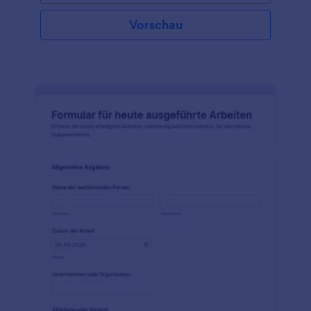
Sicherheitsunternehmens hinzu, passen Sie die
Felder an, und sammeln Sie Informationen über Ihre
Vorschau
täglichen Aktivitäten. Wenn Sie ein Unternehmen
mit mehreren Standorten sind oder mehr als einen
Mitarbeiter haben, können Sie mit Jotform die
Arbeitszeiten Ihrer Mitarbeiter automatisch erfassen
und einzelne Schichten zwischen den Abteilungen
austauschen. Oder verwenden Sie unsere
kostenlose Mobile App, um die täglichen
Schichtdaten auch unterwegs zu erfassen!
Integrieren Sie Jotform in über 100 Konten wie
Google Sheets, Google Drive oder Dropbox, um die
benötigten Informationen automatisch zu erfassen.
Wenn Sie ein Wachmann, ein Privatdetektiv oder ein
Concierge sind, laden Sie noch heute ein
kostenloses Tagesschichtformular für
Sicherheitsmitarbeiter herunter - und bleiben Sie
organisiert, während Sie im Einsatz sind.