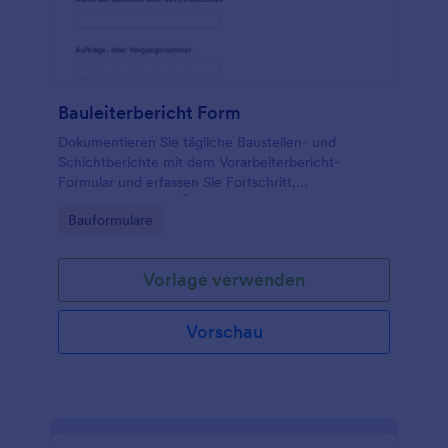
Bauleiterbericht Form
Dokumentieren Sie tägliche Baustellen- und
Schichtberichte mit dem Vorarbeiterbericht-
Formular und erfassen Sie Fortschritt,
Vorkommnisse und Übergaben für Bauleitung,
Go to Category:
Bauformulare
Projektteams und Dienstleister mit Jotform.
Vorlage verwenden
Vorschau