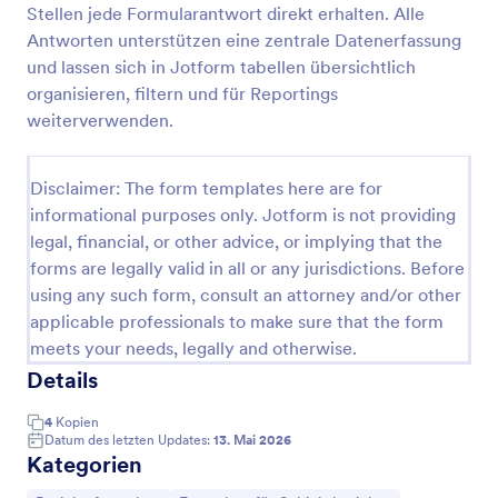
Stellen jede Formularantwort direkt erhalten. Alle
Sicherheitsdienst Schichtprotokoll Formular
Antworten unterstützen eine zentrale Datenerfassung
und lassen sich in Jotform tabellen übersichtlich
Dokumentieren Sie Einsätze, Kontrollgänge und
Übergaben im Sicherheitsdienst mit dem
organisieren, filtern und für Reportings
Sicherheitsdienst-Schichtprotokoll Formular und
weiterverwenden.
vereinfachen Sie die Datenerfassung für
Go to Category:
Formulare für Schichtberichte
Werkschutz, Revierdienst und Objektbetreuung.
Disclaimer: The form templates here are for
informational purposes only. Jotform is not providing
Vorlage verwenden
legal, financial, or other advice, or implying that the
forms are legally valid in all or any jurisdictions. Before
Vorschau
using any such form, consult an attorney and/or other
applicable professionals to make sure that the form
meets your needs, legally and otherwise.
Details
4
Kopien
Datum des letzten Updates:
13. Mai 2026
Kategorien