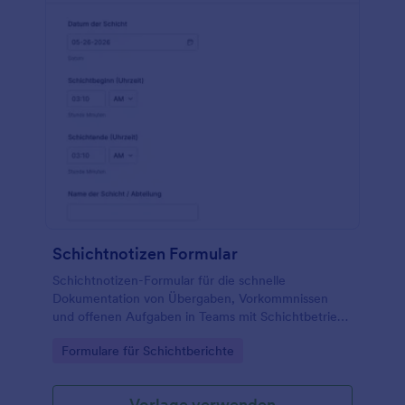
Schichtnotizen Formular
Schichtnotizen-Formular für die schnelle
Dokumentation von Übergaben, Vorkommnissen
und offenen Aufgaben in Teams mit Schichtbetrieb,
ideal für Gastronomie, Logistik, Produktion, Pflege
Go to Category:
Formulare für Schichtberichte
und Sicherheitsdienste.
Vorlage verwenden