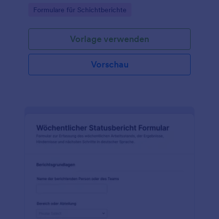
Vorkommnisse und Prioritäten fest und unterstützt
Go to Category:
Formulare für Schichtberichte
eine verlässliche Datenerfassung mit Jotform.
Vorlage verwenden
Vorschau