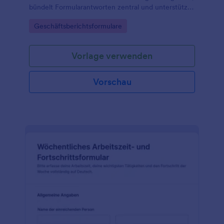
bündelt Formularantworten zentral und unterstützt
Führungskräfte bei Auswertung, Priorisierung und
Go to Category:
Geschäftsberichtsformulare
Abstimmung zwischen Region und Zentrale.
Vorlage verwenden
Vorschau