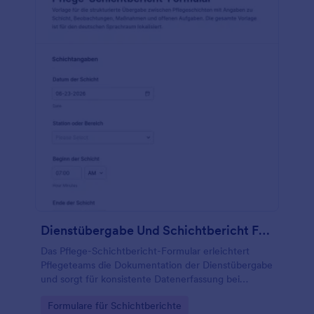
Dienstübergabe Und Schichtbericht Form
Das Pflege-Schichtbericht-Formular erleichtert
Pflegeteams die Dokumentation der Dienstübergabe
und sorgt für konsistente Datenerfassung bei
Schichtwechseln in stationären und ambulanten
Go to Category:
Formulare für Schichtberichte
Bereichen.