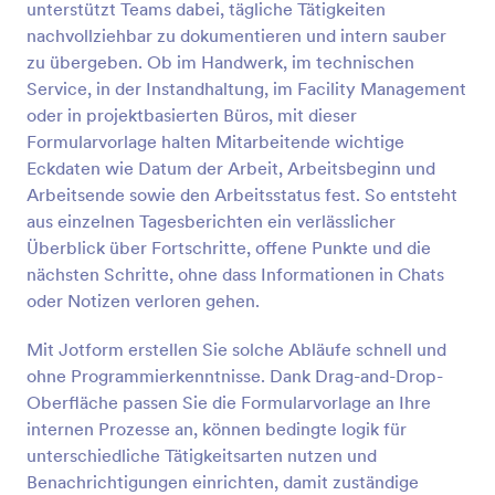
unterstützt Teams dabei, tägliche Tätigkeiten
den täglichen Schichtbericht, um den Überblick
Vorschau
über die Schichten und den Tagesplan Ihrer
nachvollziehbar zu dokumentieren und intern sauber
Mitarbeiter zu behalten. Erstellen Sie eine
zu übergeben. Ob im Handwerk, im technischen
Schichtplanvorlage und teilen Sie diese mit Ihren
Service, in der Instandhaltung, im Facility Management
Mitarbeitern über unseren benutzerfreundlichen
oder in projektbasierten Büros, mit dieser
Formulargenerator. Wenn Sie die Mobile App von
Formularvorlage halten Mitarbeitende wichtige
Jotform verwenden, können Sie die täglichen
Schichtberichte auch von unterwegs aus verfolgen!
Eckdaten wie Datum der Arbeit, Arbeitsbeginn und
Wählen Sie einfach dieses kostenlose Formular für
Arbeitsende sowie den Arbeitsstatus fest. So entsteht
den täglichen Schichtplan aus und passen Sie es an
aus einzelnen Tagesberichten ein verlässlicher
die Anforderungen Ihres Arbeitsplatzes an - dann
Überblick über Fortschritte, offene Punkte und die
verwenden Sie Ihr kostenloses Online-Formular für
nächsten Schritte, ohne dass Informationen in Chats
die Planung, um die Arbeitszeiten und den
Schichtdienst zu verfolgen. Und wenn Sie Ihre
oder Notizen verloren gehen.
Datenbank über mehrere Konten hinweg nutzen
möchten, können Sie mit über 100 Integrationen
Mit Jotform erstellen Sie solche Abläufe schnell und
Antworten und Berichte mit der CRM-, Speicher-
ohne Programmierkenntnisse. Dank Drag-and-Drop-
oder Projektmanagement-Plattform Ihrer Wahl
Oberfläche passen Sie die Formularvorlage an Ihre
synchronisieren.
internen Prozesse an, können bedingte logik für
unterschiedliche Tätigkeitsarten nutzen und
Benachrichtigungen einrichten, damit zuständige