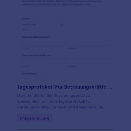
Tagesprotokoll Für Betreuungskräfte Formular
Dokumentieren Sie Betreuungseinsätze
übersichtlich mit dem Tagesprotokoll für
Betreuungskräfte Formular und erleichtern Sie
Teams in Pflege, Betreuung und Tagespflege die
Go to Category:
Pflegeformulare
tägliche Datenerfassung und Übergabe per digitaler
Formular-Antwort.