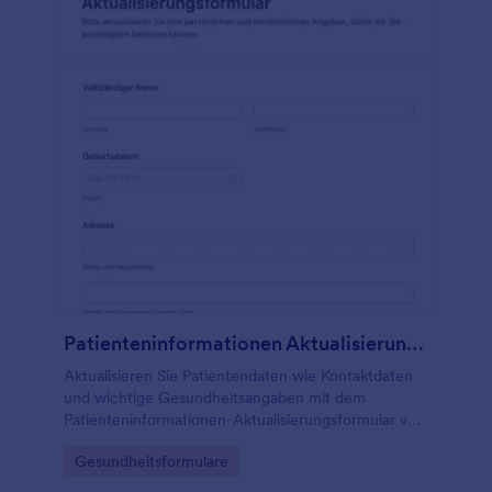
Patienteninformationen Aktualisierungsformular
Aktualisieren Sie Patientendaten wie Kontaktdaten
und wichtige Gesundheitsangaben mit dem
Patienteninformationen-Aktualisierungsformular von
Jotform für eine zuverlässige Datenerfassung in
Go to Category:
Gesundheitsformulare
Praxis und Klinik.