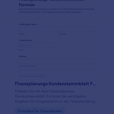
Finanzplanungs Kundenstammblatt Formular
Erfassen Sie mit dem Finanzplanungs-
Kundenstammblatt-Formular die wichtigsten
Angaben für Erstgespräche in der Finanzberatung
und organisieren Sie die Datenerfassung sowie jede
Go to Category:
Formulare für Finanzberater
Formularantwort zentral mit Jotform.