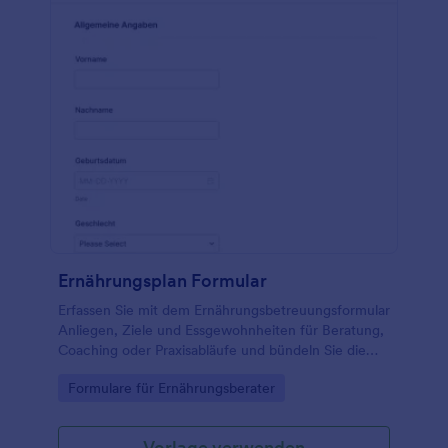
Ernährungsplan Formular
Erfassen Sie mit dem Ernährungsbetreuungsformular
Anliegen, Ziele und Essgewohnheiten für Beratung,
Coaching oder Praxisabläufe und bündeln Sie die
Datenerfassung in Jotform für eine schnelle
Go to Category:
Formulare für Ernährungsberater
Auswertung jeder Formularantwort.
Vorlage verwenden