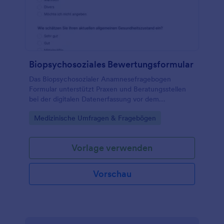
Biopsychosoziales Bewertungsformular
Das Biopsychosozialer Anamnesefragebogen
Formular unterstützt Praxen und Beratungsstellen
bei der digitalen Datenerfassung vor dem
Erstgespräch, damit Anliegen, Belastungen und
Go to Category:
Medizinische Umfragen & Fragebögen
Ressourcen frühzeitig sichtbar werden.
Vorlage verwenden
Vorschau