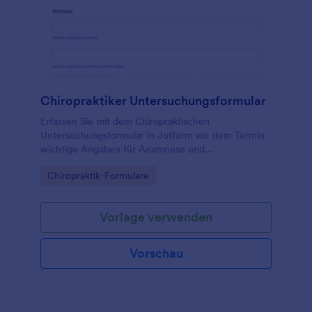
Chiropraktiker Untersuchungsformular
Erfassen Sie mit dem Chiropraktischen
Untersuchungsformular in Jotform vor dem Termin
wichtige Angaben für Anamnese und
Datenerfassung, ideal für Chiropraktikerpraxen und
Go to Category:
Chiropraktik-Formulare
Behandlungszentren.
Vorlage verwenden
Vorschau