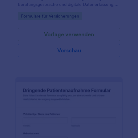
Beratungsgespräche und digitale Datenerfassung,
ideal für Vermittler, Agenturen und Finanzberater,
Go to Category:
Formulare für Versicherungen
die Formularvorlagen in Jotform nutzen.
Vorlage verwenden
Vorschau