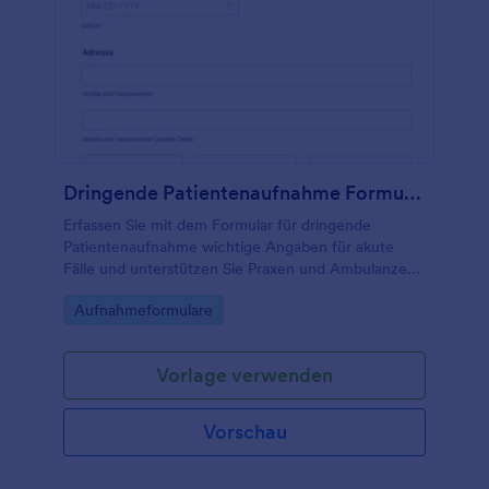
Dringende Patientenaufnahme Formular
Erfassen Sie mit dem Formular für dringende
Patientenaufnahme wichtige Angaben für akute
Fälle und unterstützen Sie Praxen und Ambulanzen
bei schneller digitaler Datenerfassung und klarer
Go to Category:
Aufnahmeformulare
Weitergabe an das zuständige Team.
Vorlage verwenden
Vorschau