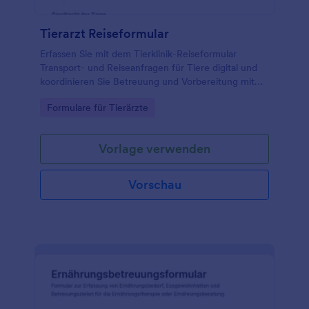
Tierarzt Reiseformular
Erfassen Sie mit dem Tierklinik-Reiseformular
Transport- und Reiseanfragen für Tiere digital und
koordinieren Sie Betreuung und Vorbereitung mit
Jotform für eine schnelle Datenerfassung und
Go to Category:
Formulare für Tierärzte
übersichtliche Formularantworten.
Vorlage verwenden
Vorschau