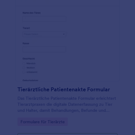
Tierärztliche Patientenakte Formular
Das Tierärztliche Patientenakte Formular erleichtert
Tierarztpraxen die digitale Datenerfassung zu Tier
und Halter, damit Behandlungen, Befunde und
Nachsorge über Jotform klar dokumentiert und als
Go to Category:
Formulare für Tierärzte
Formularantwort verwaltet werden können.