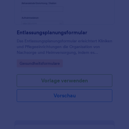
Entlassungsplanungsformular
Das Entlassungsplanungsformular erleichtert Kliniken
und Pflegeeinrichtungen die Organisation von
Nachsorge und Heimversorgung, indem es
Entlassungsabläufe digital koordiniert und Daten
Go to Category:
Gesundheitsformulare
sicher für die weitere Bearbeitung bereitstellt.
Vorlage verwenden
Vorschau