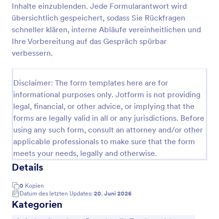
Inhalte einzublenden. Jede Formularantwort wird
Reiki Anamneseformular
übersichtlich gespeichert, sodass Sie Rückfragen
schneller klären, interne Abläufe vereinheitlichen und
Erfassen Sie mit dem Reiki-Anamneseformular von
Jotform vor Reiki-Sitzungen wichtige Angaben und
Ihre Vorbereitung auf das Gespräch spürbar
Einwilligungen, um Vorgespräche vorzubereiten und
verbessern.
die Datenerfassung in Praxis, Studio oder
Go to Category:
Vorlagen für Fragebögen
Einzelpraxis zu organisieren.
Disclaimer: The form templates here are for
informational purposes only. Jotform is not providing
Vorlage verwenden
legal, financial, or other advice, or implying that the
forms are legally valid in all or any jurisdictions. Before
Vorschau
using any such form, consult an attorney and/or other
applicable professionals to make sure that the form
meets your needs, legally and otherwise.
Details
0
Kopien
Datum des letzten Updates:
20. Juni 2026
Kategorien