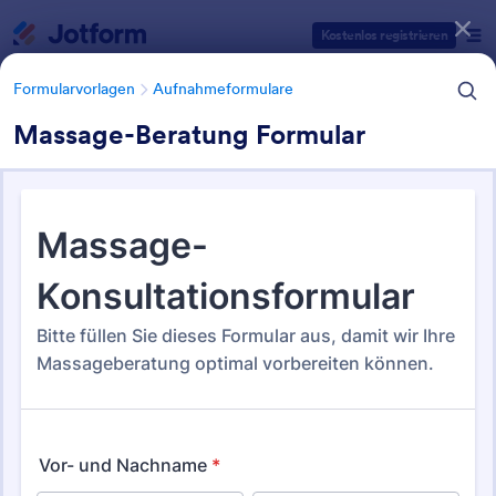
Dialog Start
Kostenlos registrieren
Formularvorlagen
Aufnahmeformulare
Massage-Beratung Formular
Formularvorlagen Kategorien
Formularvorlagen
Aufnahmeformulare
Aufnahmeformulare
211 Vorlagen