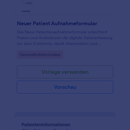
Neuer Patient Aufnahmeformular
Das Neue Patientenaufnahmeformular erleichtert
Praxen und Ambulanzen die digitale Datenerfassung
vor dem Ersttermin, damit Stammdaten und
wichtige Gesundheitsangaben frühzeitig vorliegen
Go to Category:
Gesundheitsformulare
und Formularantworten zentral verwaltet werden
können.
Vorlage verwenden
Vorschau