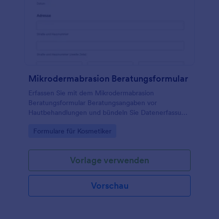
Mikrodermabrasion Beratungsformular
Erfassen Sie mit dem Mikrodermabrasion
Beratungsformular Beratungsangaben vor
Hautbehandlungen und bündeln Sie Datenerfassung
und Formularantworten in Jotform für
Go to Category:
Formulare für Kosmetiker
Kosmetikstudios und Hautpflegepraxen.
Vorlage verwenden
Vorschau