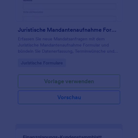
Juristische Mandantenaufnahme Formular
Erfassen Sie neue Mandatsanfragen mit dem
Juristische Mandantenaufnahme Formular und
bündeln Sie Datenerfassung, Terminwünsche und
Kontaktaufnahme in einer zentralen Lösung für
Go to Category:
Juristische Formulare
Kanzleien und juristische Beratungsstellen.
Vorlage verwenden
Vorschau