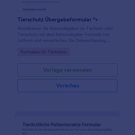
Tierschutz Übergabeformular 🐾
Koordinieren Sie Katzenabgaben im Tierheim oder
Tierschutz mit dem Katzenabgabe-Formular von
Jotform und vereinfachen Sie Datenerfassung,
Rückfragen und Übergabeplanung über ein Online-
Go to Category:
Formulare für Tierheime
Formular aus Formularvorlagen.
Vorlage verwenden
Vorschau