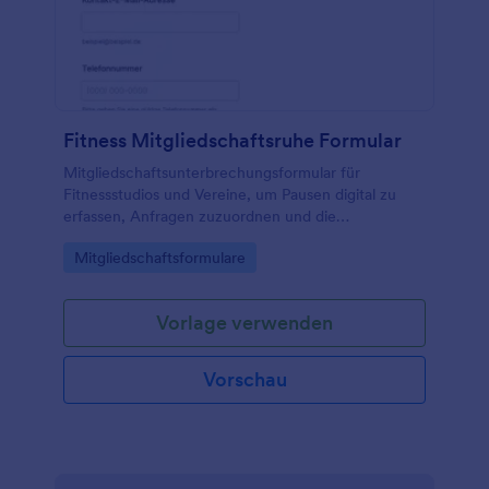
Fitness Mitgliedschaftsruhe Formular
Mitgliedschaftsunterbrechungsformular für
Fitnessstudios und Vereine, um Pausen digital zu
erfassen, Anfragen zuzuordnen und die
Datenerfassung samt Formularantworten in Jotform
Go to Category:
Mitgliedschaftsformulare
zentral zu verwalten.
Vorlage verwenden
Vorschau