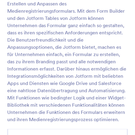
Erstellen und Anpassen des
Fitness Mitgliedschaft Pausieren Formular
Medienregistrierungsformulars. Mit dem Form Builder
und den Jotform Tables von Jotform können
Ein Fitness Mitgliedschaft Pausieren Formular wird
von Fitnessorganisationen verwendet, um
Unternehmen das Formular ganz einfach so gestalten,
Mitgliedschaften zu pausieren und Zahlungen zu
dass es ihren spezifischen Anforderungen entspricht.
stoppen. Ein kostenloses Online Fitness
Die Benutzerfreundlichkeit und die
Go to Category:
Mitgliedschaftsformulare
Mitgliedschaft Pausieren Formular kann von
Anpassungsoptionen, die Jotform bietet, machen es
Fitnessstudiobetreibern verwendet werden, um die
für Unternehmen einfach, ein Formular zu erstellen,
Verwaltung und Kommunikation mit ihren
Vorlage verwenden
Mitgliedern zu verbessern. Passen Sie das Formular
das zu ihrem Branding passt und alle notwendigen
einfach an, betten Sie es auf Ihrer Website ein oder
Informationen erfasst. Darüber hinaus ermöglichen die
geben Sie es über einen Link weiter - und teilen Sie
Vorschau
Integrationsmöglichkeiten von Jotform mit beliebten
es dann Ihren Mitgliedern mit, um sicherzustellen,
Apps und Diensten wie Google Drive und Salesforce
dass sie die Änderung verstehen. Ein kostenloses
eine nahtlose Datenübertragung und Automatisierung.
Fitness Mitgliedschaft Pausieren Formular ist eine
großartige Möglichkeit, Ihr Fitnessstudio zu
Mit Funktionen wie bedingter Logik und einer Widget-
verwalten und Ihre Mitglieder zufrieden zu stellen!
Bibliothek mit verschiedenen Funktionalitäten können
Fügen Sie Ihr Logo hinzu, ändern Sie die Farben, um
Unternehmen die Funktionen des Formulars erweitern
sie an Ihr Branding anzupassen, und nutzen Sie
und ihren Medienregistrierungsprozess optimieren.
unsere leistungsstarken Integrationen, um
Antworten an Ihre anderen Konten zu senden. Sie
können Ihre Kunden sogar PDFs und Bilder direkt