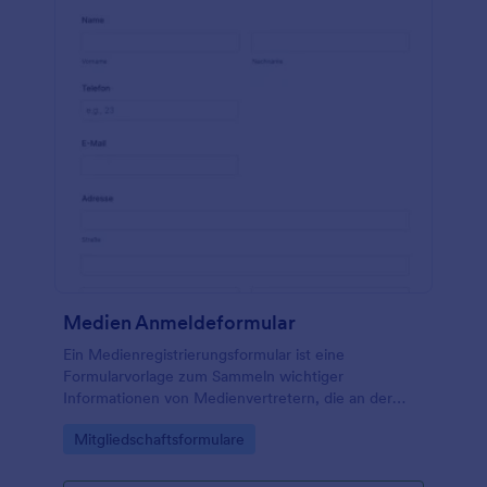
Medien Anmeldeformular
Ein Medienregistrierungsformular ist eine
Formularvorlage zum Sammeln wichtiger
Informationen von Medienvertretern, die an der
Berichterstattung über eine Veranstaltung, dem
Go to Category:
Mitgliedschaftsformulare
Zugriff auf Pressematerialien oder der
Akkreditierung für die Medienberichterstattung
interessiert sind.