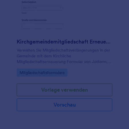
Kirchgemeindemitgliedschaft Erneuerung Formular
Verwalten Sie Mitgliedschaftsverlängerungen in der
Gemeinde mit dem Kirchliche
Mitgliedschaftserneuerung Formular von Jotform,
inklusive digitaler Datenerfassung, einfacher
Go to Category:
Mitgliedschaftsformulare
Weitergabe und übersichtlicher Verwaltung jeder
Formularantwort.
Vorlage verwenden
Vorschau