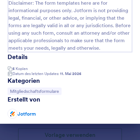
Disclaimer: The form templates here are for
von Ihrem Online-Formular herunterladen lassen,
informational purposes only. Jotform is not providing
um Ihnen Zeit bei der Bearbeitung ihrer Antworten
zu sparen. Ein Fitness Mitgliedschaft Pausieren
legal, financial, or other advice, or implying that the
Formular ist eine großartige Idee für Fitnessstudios!
forms are legally valid in all or any jurisdictions. Before
using any such form, consult an attorney and/or other
applicable professionals to make sure that the form
meets your needs, legally and otherwise.
Details
5
Kopien
Datum des letzten Updates:
11. Mai 2026
Kategorien
Formular Zur Kündigung Der Mitgliedschaft
Zur Kategorie:
Mitgliedschaftsformulare
Diese kostenlose Vorlage für ein Formular zur
Erstellt von
Kündigung der Mitgliedschaft ist ideal, um Kunden
zu ermöglichen, ihre Mitgliedschaft zu beenden. Sie
werden gebeten, einfach ihre persönlichen Daten
Jotform
Go to Category:
Mitgliedschaftsformulare
und Kontaktinformationen anzugeben und den
Hauptgrund zu nennen, warum sie ihre
Dialog Ende
Mitgliedschaft kündigen möchten. Es bittet die
Vorlage verwenden
Mitglieder auch um Feedback und