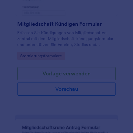
Mitgliedschaft Kündigen Formular
Erfassen Sie Kündigungen von Mitgliedschaften
zentral mit dem Mitgliedschaftskündigungsformular
und unterstützen Sie Vereine, Studios und
Organisationen bei der schnellen Zuordnung und
Go to Category:
Stornierungsformulare
Bearbeitung der Anfrage in Jotform.
Vorlage verwenden
Vorschau