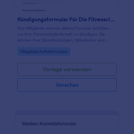
Kündigungsformular Für Die Fitnessclub Mitgliedschaft
Ihre Mitglieder können dieses Formular ausfüllen,
um ihre Fitnessmitgliedschaft zu kündigen. Sie
können Ihre Dienstleistungen, Mitarbeiter und
Trainer bewerten und ihnen Feedback geben.
Go to Category:
Mitgliedschaftsformulare
Vorlage verwenden
Vorschau