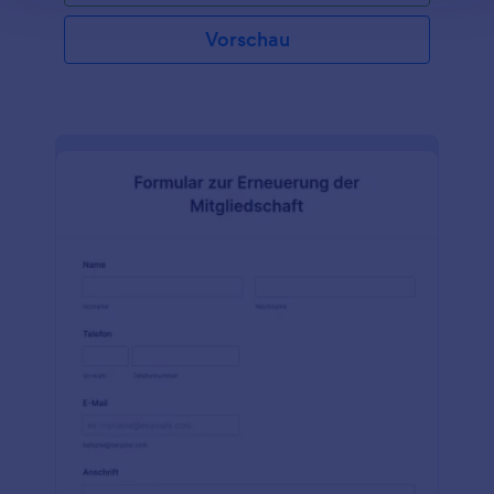
Vorschläge.Dieses Kündigungsformular können Sie
ganz einfach auf Ihrer Website verwenden - passen
Vorschau
Sie das Formular einfach an Ihre Marke an und
betten Sie es auf Ihrer Website ein, geben Sie es mit
einem Link weiter oder lassen Sie Ihre Kunden es
auf dem Computer oder Tablet in Ihrem Büro
ausfüllen. Machen Sie das Beste aus Ihrem
Kündigungsformular für Mitglieder, indem Sie es mit
dem kostenlosen Formulargenerator von Jotform
und über 100 Integrationen individuell gestalten.