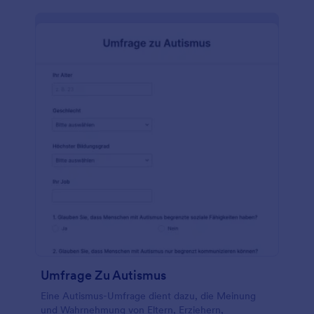
Kommunikation zwischen Ihnen und Ihren Patienten
verbessern möchten, können Sie dieses Formular
über die Mobile Formulare App von Jotform mit
Ihren Patienten teilen. Laden Sie einfach die App
herunter - verfügbar für iOS und Android - und
lassen Sie die Patienten dieses Formular auf ihrem
mobilen Gerät ausfüllen und erfassen Sie dann die
Antworten in Echtzeit! Wenn Sie bereit sind, das
Formular an Ihre Patienten zu senden, können Sie
es als PDF herunterladen oder ausdrucken. Passen
Sie alles an, von der Schriftart, den Farben und dem
Layout bis hin zu den Informationen, die Sie mit
Ihren Patienten teilen, und geben Sie Ihren
Fragebogen zur Patientenuntersuchung mit einem
kostenlosen Online-Formular weiter.
Umfrage Zu Autismus
Eine Autismus-Umfrage dient dazu, die Meinung
und Wahrnehmung von Eltern, Erziehern,