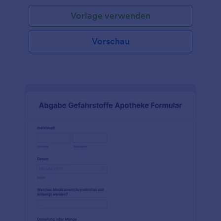
Informationen direkt über Ihren Büro-Computer
Vorlage verwenden
oder ihr Tablet eintragen lassen und vermeiden so
auf der einen Seite eine wahre Flut von unnötigen,
unordentlichen Papieren und auf der anderen Seite
Vorschau
haben Sie so sofort alle Daten ordentlich digitalisiert.
Alle Eingaben werden sicher in Ihrem Jotform Konto
gespeichert und können leicht über jede Art von
Gerät von ihren Kollegen oder Ihnen selbst
eingesehen und verarbeitet werden. Die Sicherheit
der Patientendaten ist auch bei der ersten
Aufnahme besonders wichtig. Deshalb werden die
Daten bei Jotform mit 256 bit SSL, PCI Zertifikat,
DSGVO und CCPA Compliance gesichert, mit der
Möglichkeit auch auf HIPAA konforme
Verschlüsselung unter unserem Silber oder Gold
Plan zuzugreifen. Sollten Sie da Aussehen Ihres
Aufnahmeformulars für Sozialarbeiter anpassen
wollen können Sie dies sehr einfach mit unserem
Formular-Builder erledigen - durch einfaches
Ziehen und Ablegen können Sie Ihr Logo, weiter
Felder oder Bilder hinzufügen oder die Farben und
Schriften schnell anpassen. Auch eine der über 80