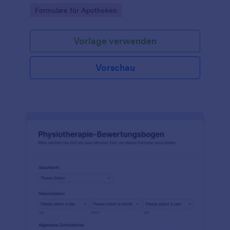
haben.
Go to Category:
Formulare für Apotheken
Vorlage verwenden
Vorschau