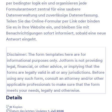
per bedingter logik ein und organisieren jede
Formularantwort zentral für eine saubere
Datenverwaltung und zuverlässige Datenerfassung.
Medizinischer Fragebogen
Teilen Sie das Online-Formular per Link oder binden
Ein medizinischer Fragebogen wird von einem
Sie es in Ihre Website ein, und bleiben Sie mit
Teilnehmer ausgefüllt, um festzustellen, ob er
Benachrichtigungen sofort informiert, sobald eine neue
medizinisch in der Lage ist, an einer bestimmten
Aktivität teilzunehmen oder nicht. Er kann auch von
Antwort eingeht.
Go to Category:
Medizinische Umfragen & Fragebögen
einer medizinischen Praxis verwendet werden, um
vor einem Termin oder Verfahren grundlegende
medizinische Informationen zu sammeln.
Disclaimer: The form templates here are for
Vorlage verwenden
Beschleunigen Sie Ihren Papierkram, indem Sie mit
informational purposes only. Jotform is not providing
diesem kostenlosen medizinischen Online-
legal, financial, or other advice, or implying that the
Fragebogen gleichzeitig Kontaktdaten und
Vorschau
forms are legally valid in all or any jurisdictions. Before
medizinische Vorgeschichte sammeln! Passen Sie
using any such form, consult an attorney and/or other
ihn einfach an die Aktivität an, lassen Sie die Kunden
das Formular über Ihre Website oder persönlich auf
applicable professionals to make sure that the form
einem mobilen Gerät ausfüllen, und beobachten Sie,
meets your needs, legally and otherwise.
wie die Antworten sofort in Ihrem sicheren
Details
JotForm-Konto gespeichert werden! Mit unserem
Drag-and-Drop-Formular-Builder macht Jotform das
0
Kopien
Anpassen Ihres medizinischen Fragebogens so
Datum des letzten Updates:
1. Juli 2026