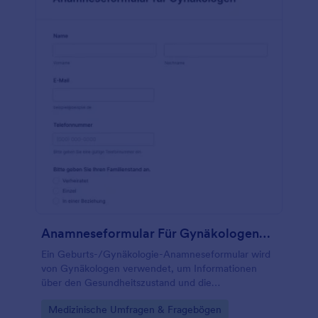
Anamneseformular Für GynäkologenFormular
Ein Geburts-/Gynäkologie-Anamneseformular wird
von Gynäkologen verwendet, um Informationen
über den Gesundheitszustand und die
Schwangerschaft einer Frau zu sammeln und zu
Go to Category:
Medizinische Umfragen & Fragebögen
speichern.