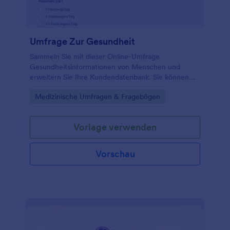
Umfrage Zur Gesundheit
Sammeln Sie mit dieser Online-Umfrage
Gesundheitsinformationen von Menschen und
erweitern Sie Ihre Kundendatenbank. Sie können
diese Vorlage verwenden und ganz an Ihre
Go to Category:
Medizinische Umfragen & Fragebögen
Bedürfnisse anpassen, oder mit unserem Umfrage-
Tool eine ganz neue Umfrage erstellen.
Vorlage verwenden
Vorschau