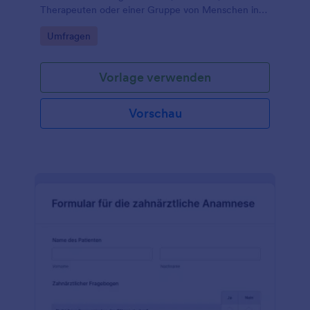
Therapeuten oder einer Gruppe von Menschen in
Bezug auf Menschen mit einer Autismus-Spektrum-
Go to Category:
Umfragen
Störung (ASS) zu erfassen.
Vorlage verwenden
Vorschau