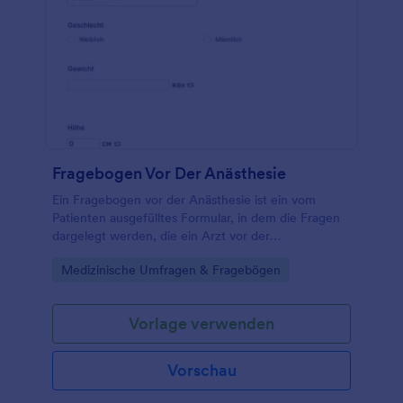
Fragebogen Vor Der Anästhesie
Ein Fragebogen vor der Anästhesie ist ein vom
Patienten ausgefülltes Formular, in dem die Fragen
dargelegt werden, die ein Arzt vor der
Durchführung eines chirurgischen Eingriffs stellen
Go to Category:
Medizinische Umfragen & Fragebögen
muss. Im Gesundheitswesen ist es gängige Praxis,
vor einem chirurgischen Eingriff ein
Narkoseformular auszufüllen.
Vorlage verwenden
Vorschau