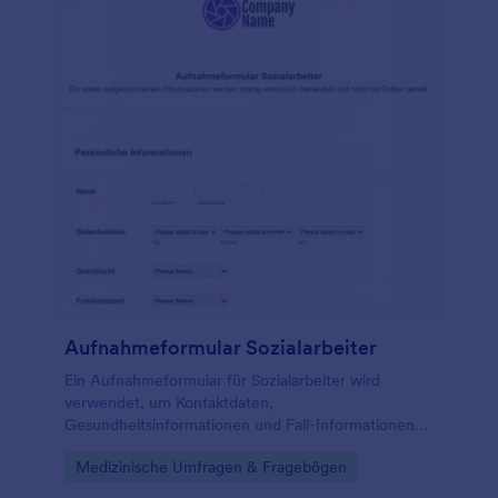
Aufnahmeformular Sozialarbeiter
Ein Aufnahmeformular für Sozialarbeiter wird
verwendet, um Kontaktdaten,
Gesundheitsinformationen und Fall-Informationen
für neue Klienten der Sozialarbeit zu erfassen. Mit
Go to Category:
Medizinische Umfragen & Fragebögen
unserem kostenlosen Aufnahmeformular für
Sozialarbeiter können Sie Patienten ihre