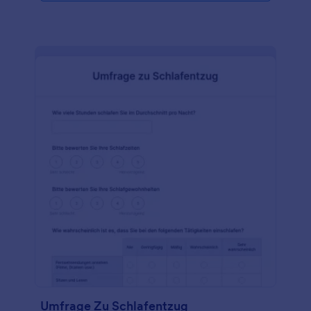
weiter, und beginnen Sie sofort mit der Erfassung
von Antworten. Es ist ideal für Büros, die schnell das
benötigte Feedback einholen möchten.Fügen Sie
Ihr Logo hinzu, aktualisieren Sie die Schriftarten und
Farben, damit sie zu Ihrer Markenidentität passen,
und fügen Sie Ihre Fotos, Videos und andere
Ressourcen hinzu, damit dieses Formular zu Ihrem
Büro passt. Anschließend können Sie die Antworten
ganz einfach in Ihrem Jotform-Konto einsehen.
Wenn Sie Ihre Umfrage zur Mitarbeiterzufriedenheit
im Gesundheitswesen noch individueller gestalten
möchten, können Sie sie in über 100 andere
Plattformen integrieren, darunter Salesforce (auch
auf Salesforce AppExchange verfügbar), MailChimp
und Google Drive. Auch Ihre Mitarbeiter werden es
lieben - dieses Formular erleichtert die
Kommunikation mit dem Management und sorgt für
einen besseren Arbeitsplatz!
Umfrage Zu Schlafentzug