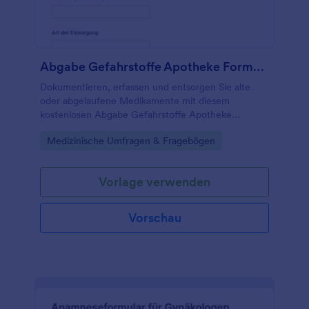
leistungsstarken Apps können Sie integrieren, um
mehr Funktionen aus Ihrem Formular
herauszuholen. Beschleunigen Sie Ihren
Aufnahmeprozess und bringen Sie mit dieser
Vorlage für ein digitales online Aufnahmeformular
Abgabe Gefahrstoffe Apotheke Formular
für Sozialarbeiter Ihre Akten einen Schritt voran.
Dokumentieren, erfassen und entsorgen Sie alte
oder abgelaufene Medikamente mit diesem
kostenlosen Abgabe Gefahrstoffe Apotheke
Formular.
Go to Category:
Medizinische Umfragen & Fragebögen
Vorlage verwenden
Vorschau