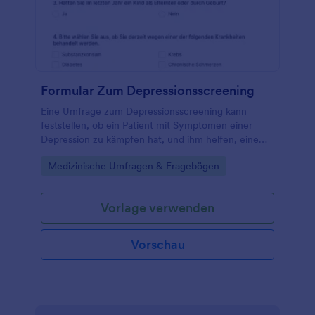
leistungsstarke Funktionen hinzufügen. So können
Sie z.B. ein Notfall-Kontaktformular zu Ihrem
Wellness-Fragebogen hinzufügen oder Ihre
Übermittlungen in PDFs umwandeln. Sie können
Ihren Fragebogen für die Wellness-Konsultation
schnell ändern und Ihre Kundeninformationen
Formular Zum Depressionsscreening
schnell an Ihren Praxisleiter weiterleiten.
Eine Umfrage zum Depressionsscreening kann
feststellen, ob ein Patient mit Symptomen einer
Depression zu kämpfen hat, und ihm helfen, eine
Behandlung oder Therapie zu beginnen.
Go to Category:
Medizinische Umfragen & Fragebögen
Vorlage verwenden
Vorschau