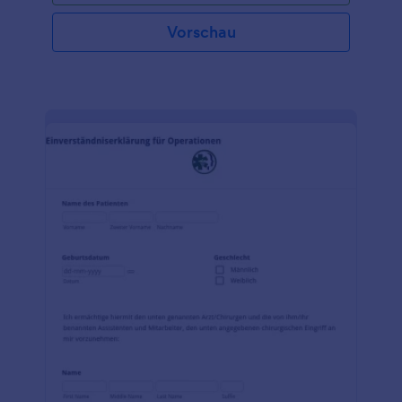
stellen, z.B. Patienten mit einer Vorerkrankung oder
Patienten, die nicht in der Lage sind, eine
Vorschau
Entscheidung zu treffen. Jotform ist einfach zu
bedienen, da es keine Programmierkenntnisse
erfordert. Sie können Felder per Drag & Drop
aktualisieren, Layouts organisieren, Überschriften
ändern, das Thema, die Farbe und die Schriftart
anpassen, zwischen Karte und Formular wechseln,
Antworten bearbeiten und archivieren und bei
Bedarf erforderliche Felder hinzufügen. Passen Sie
Ihr Formular gegen ärztlichen Rat mit den Jotform-
Tools und -Widgets weiter an. Binden Sie es
entweder in Ihre Website ein, teilen Sie es als
eigenständiges Formular oder als QR-Code.