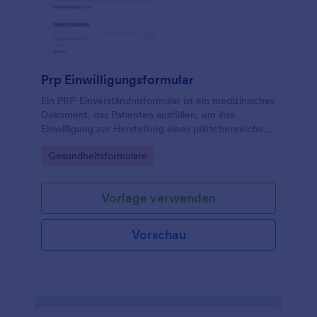
Prp Einwilligungsformular
Ein PRP-Einverständnisformular ist ein medizinisches
Dokument, das Patienten ausfüllen, um ihre
Einwilligung zur Herstellung eines plättchenreichen
Plasmas (PRP) für ihre Behandlung zu erteilen.
Go to Category:
Gesundheitsformulare
Vorlage verwenden
Vorschau