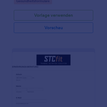
Go to Category:
Gesundheitsformulare
Vorlage verwenden
Vorschau