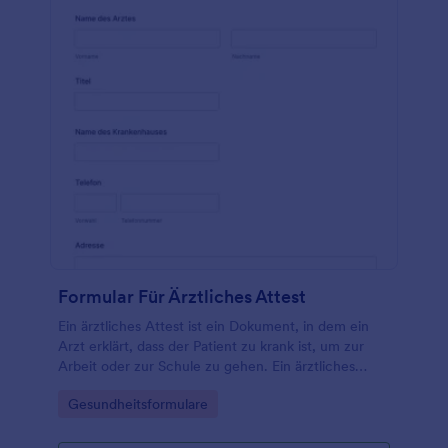
Formular Für Ärztliches Attest
Ein ärztliches Attest ist ein Dokument, in dem ein
Arzt erklärt, dass der Patient zu krank ist, um zur
Arbeit oder zur Schule zu gehen. Ein ärztliches
Attest kann von Arbeitgebern oder
Go to Category:
Gesundheitsformulare
Schulverwaltungen verwendet werden, um eine
ärztliche Entschuldigung für Mitarbeiter oder
Schüler zu erhalten. Wenn Sie ein Arzt, eine