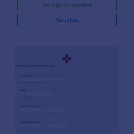
Vorlage verwenden
Krankenschwester oder ein Assistent in einer
Arztpraxis sind, verwenden Sie diese kostenlose
Vorlage für ein ärztliches Attest, um die Einzelheiten
Vorschau
der Krankheit eines Patienten zu erfassen. Sie
können das Formular für Ihre Patienten sogar auf
Ihrem Tablet oder Computer in der Praxis ausfüllen -
es ist so einfach zu benutzen! Wenn Sie die
Informationen vertraulich behandeln möchten,
bietet Jotform HIPAA-freundliche Funktionen, um
die Gesundheitsdaten Ihrer Patienten zu schützen.
Und mit unseren über 100 Integrationen können Sie
die erfassten Antworten an Ihr CRM, Ihre
Dokumentenspeicher-App oder die
Umfrageplattform Ihrer Wahl senden. Vergessen Sie
nicht, unsere kostenlose Jotform Mobile Formulare
App herunterzuladen, mit der Sie auch unterwegs
ganz einfach Formulare für Arztbriefe erfassen
können! Halten Sie Ihre Patienten mit kostenlosen
Formularen für Arztbriefe bei Laune.