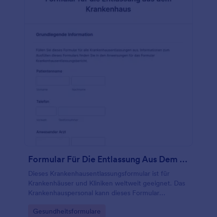
Formular Für Die Entlassung Aus Dem Krankenhaus
Dieses Krankenhausentlassungsformular ist für
Krankenhäuser und Kliniken weltweit geeignet. Das
Krankenhauspersonal kann dieses Formular
verwenden, um sicherzustellen, dass alle
Go to Category:
Gesundheitsformulare
Anforderungen erfüllt sind, bevor ein Patient