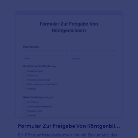
Formularintegrationen automatisch mit Ihrer
bevorzugten Software synchronisiert werden. Wenn
Sie Fragen zu diesem kostenlosen Online-
Gesundheitsfragebogen hinzufügen oder löschen
möchten, verwenden Sie unseren Drag & Drop-
Formulargenerator, um die Vorlage mit nur wenigen
Klicks anzupassen. Sie können sogar Ihr Logo
hinzufügen und Schriftarten und Farben ändern, um
ein individuelles Design zu erhalten! Und vergessen
Sie nicht, ein Upgrade vorzunehmen, um die Daten
Ihrer Patienten mit HIPAA-freundlichen Funktionen
zu schützen. Mit einem Online-
Gesundheitsfragebogen, der wichtige medizinische
Daten erfasst und manuelle Prozesse für Sie
erledigt, können Sie weniger Zeit mit Papierkram
und mehr Zeit mit der Betreuung Ihrer Patienten
verbringen.
Formular Zur Freigabe Von Röntgenbildern
Ein Röntgenfreigabeformular ist ein Dokument, das