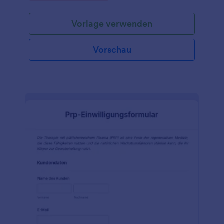
entlassen wird. Das Formular ist sehr detailliert und
enthält alle wichtigen Informationen, die benötigt
Vorlage verwenden
werden. Wenn dieses Musterformular für die
Entlassung aus dem Krankenhaus jedoch ein oder
mehrere Felder nicht enthält, die Sie benötigen,
Vorschau
müssen Sie sich keine Sorgen machen. Sie können
das Muster-Entlassungsformular ganz einfach
bearbeiten, um sicherzustellen, dass es dem Format
Ihres Krankenhauses entspricht. Und die
Bearbeitung dieses
Krankenhausentlassungsformulars ist sehr einfach.
Sie brauchen keine Programmierkenntnisse. Nutzen
Sie dieses Formular noch heute, um die
Informationen zu erfassen, die Sie vor der
Entlassung von Patienten benötigen.