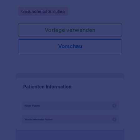
Go to Category:
Gesundheitsformulare
Vorlage verwenden
Vorschau