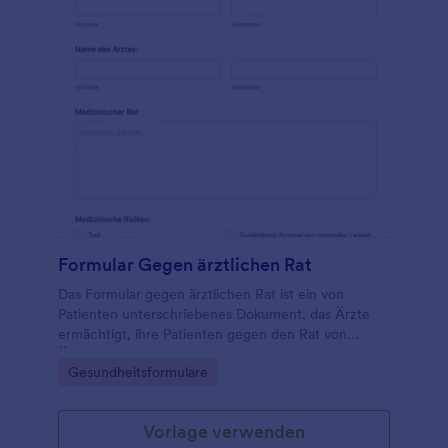
Formular Gegen ärztlichen Rat
Das Formular gegen ärztlichen Rat ist ein von
Patienten unterschriebenes Dokument, das Ärzte
ermächtigt, ihre Patienten gegen den Rat von
Ärzten zu entlassen. Es wird üblicherweise als AMA-
Go to Category:
Gesundheitsformulare
Formular abgekürzt. Es ist ein juristisches
Dokument, das Patienten verwenden, um gegen
ärztlichen Rat einzuwilligen. Einige Patienten
Vorlage verwenden
können gegen den ärztlichen Rat einen Antrag