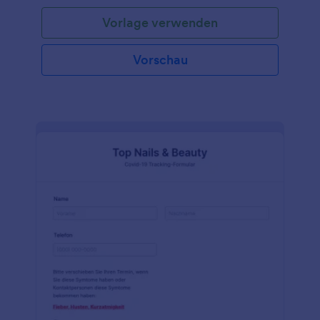
den Einträgen des Einwilligungsformulars zur
Vorlage verwenden
Impfung vor. Mit dieser Formularvorlage sammeln
Sie die Kontaktdaten Ihres Patienten, eine kleine
Anamnese in Bezug auf Impfungen und die
Vorschau
Zustimmung zur Immunisierung, sodass Sie sicher
Grippeimpfungen, Masernimpfungen oder andere
Impfungen verabreichen können. Ob Sie nun in
einer Schule, Universität oder als niedergelassener
Arzt arbeiten, das Anpassen der Vorlage des
Einwilligungsformulars zur Impfung geht einfach und
schnell. Fügen Sie Ihr Logo ein, ändern Schriftarten
und Farben oder wählen sie einfach eines der
vorgefertigten Designs aus den Jotform Themen
aus. Schließen Sie das Formular mit einer
elektronischen Unterschrift ab, um der Zustimmung
Rechtskräftigkeit zu verleihen. Und wenn Sie es
noch nicht getan haben führen Sie ein Upgrade auf
Silber oder Gold durch, um die Daten Ihrer
Patienten online durch die HIPAA-Compliance zu
sichern. Mit unserer Vorlage zu Einwilligung zur
Impfung können Sie Ihre Daten ordnen, Ihre
Patienten schützen und Ihre Praxis ins 21.