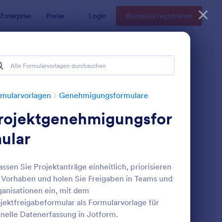
Enterprise
Preise
Login
Kostenlos registrieren
mularvorlagen
Genehmigungsformulare
rojektgenehmigungsfor
ular
assen Sie Projektanträge einheitlich, priorisieren
 Vorhaben und holen Sie Freigaben in Teams und
eschaffungsantragsformular
: Zahlungsfreigabefor
Vorschau
anisationen ein, mit dem
jektfreigabeformular als Formularvorlage für
nelle Datenerfassung in Jotform.