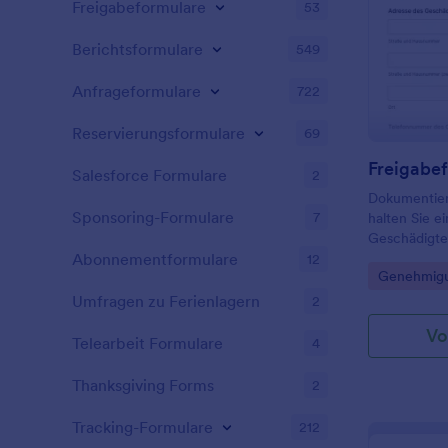
Freigabeformulare
53
Berichtsformulare
549
Anfrageformulare
722
Reservierungsformulare
69
Salesforce Formulare
2
Dokumentier
Sponsoring-Formulare
7
halten Sie e
Geschädigte
inklusive dig
Abonnementformulare
12
Go to Cate
Genehmigu
Privatperson
Hausverwal
Umfragen zu Ferienlagern
2
Vo
Telearbeit Formulare
4
Thanksgiving Forms
2
Tracking-Formulare
212