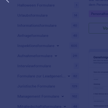
dem Person
Halloween Formulare
1
unterstützen
Go to Cate
Personalfo
Führungskrä
Urlaubsformulare
14
Nachverfolg
Informationsformulare
40
Vo
Anfrageformulare
45
Inspektionsformulare
605
Aufnahmeformulare
211
Interviewformulare
7
Formulare zur Leadgenerierung
82
Juristische Formulare
129
Management Formulare
162
Mitgliedschaftsformulare
48