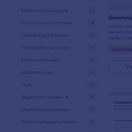
Monitoring Formulare
23
Nominierungsformulare
14
Erfassen und
mit dem Gen
Onboarding Formulare
13
Einkäufe, da
Bedarf vor d
Persönliche Formulare
27
Go to Cate
Genehmigu
dokumentier
nachvollzieh
Petitionsformulare
74
Vo
Abstimmungen
23
Quiz
63
Angebotsformulare
72
Empfehlungsformulare
10
Rückerstattungsformulare
25