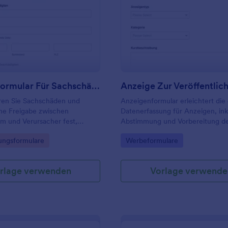
: Freigabeformular Für Sachschäden
: An
Vorschau
Vorschau
Freigabeformular Für Sachschäden
Anzeige Zur Veröffentlic
en Sie Sachschäden und
Anzeigenformular erleichtert die 
ine Freigabe zwischen
Datenerfassung für Anzeigen, ink
m und Verursacher fest,
Abstimmung und Vorbereitung d
italer Unterschriften, ideal für
Veröffentlichung, und eignet sich
gory:
Go to Category:
ngsformulare
Werbeformulare
en, Vermieter,
Verlage, Agenturen, Vereine und
tungen und Unternehmen.
Unternehmen im deutschsprachi
rlage verwenden
Vorlage verwende