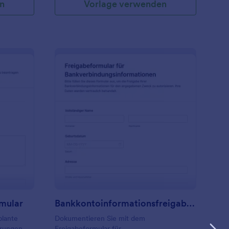
n
Vorlage verwenden
rbeitsgenehmigungsformular
: Bankkontoinformati
Vorschau
mular
Bankkontoinformationsfreigabeformular
plante
Dokumentieren Sie mit dem
erungen
Freigabeformular für