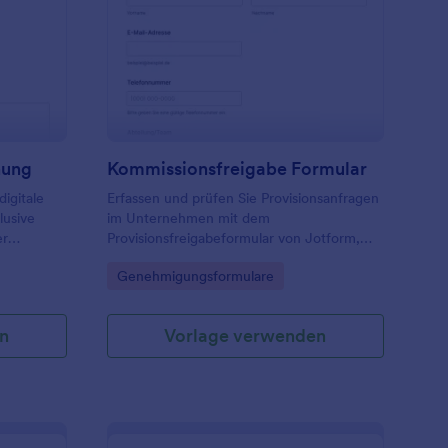
zeige Zur Veröffentlichung
: Kommissionsfreigab
Vorschau
hung
Kommissionsfreigabe Formular
digitale
Erfassen und prüfen Sie Provisionsanfragen
lusive
im Unternehmen mit dem
er
Provisionsfreigabeformular von Jotform,
 für
damit Teams Entscheidungen
Go to Category:
Genehmigungsformulare
dokumentieren, Zuständigkeiten klären und
gen Raum.
die Datenerfassung für Freigaben
vereinheitlichen können.
n
Vorlage verwenden