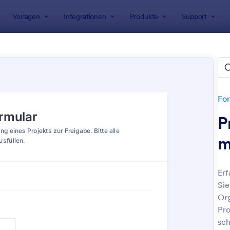
Vorlagen
Integrationen
Produkte
Support
rlagen
Genehmigungsformulare
hmigungsformulare
For
P
m
Erf
Sie
: Genehmigungsformular Für Audioaufnahmen
: B
Vorschau
Vorschau
Org
Pro
sch