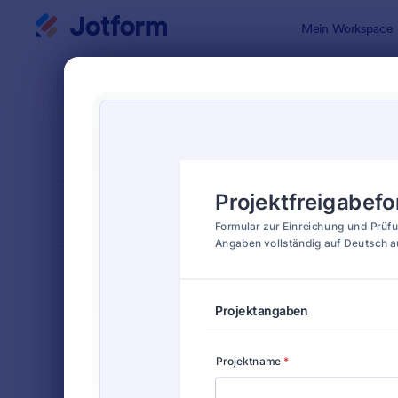
Dialog Start
Mein Workspace
Formularvo
Gene
SORTIEREN NACH
Beliebt
91 Vorlagen
FORMULARLAYOUT
Klassisch
KATEGORIEN
Bestellformulare
718
Anmeldeformulare
675