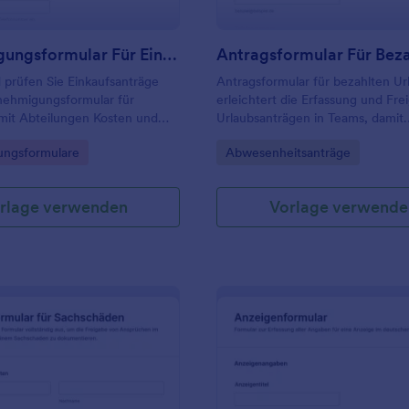
Genehmigungsformular Für Einkäufe
 prüfen Sie Einkaufsanträge
Antragsformular für bezahlten Ur
ehmigungsformular für
erleichtert die Erfassung und Fre
mit Abteilungen Kosten und
Urlaubsanträgen in Teams, damit
er Bestellung klar
Abwesenheiten planbar bleiben 
gory:
Go to Category:
ngsformulare
Abwesenheitsanträge
en und Freigaben in Jotform
Vertretungen rechtzeitig organisi
bar verwalten können.
werden können.
rlage verwenden
Vorlage verwende