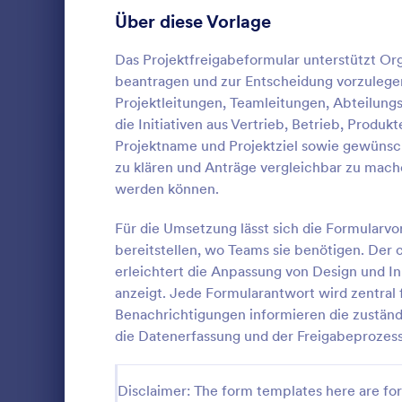
Anmeldeformulare
Über diese Vorlage
85
Abstimmung
35
Das Projektfreigabeformular unterstützt Or
beantragen und zur Entscheidung vorzulegen
Abstract-Formulare
11
Projektleitungen, Teamleitungen, Abteilun
die Initiativen aus Vertrieb, Betrieb, Prod
Genehmigungsformulare
91
Projektname und Projektziel sowie gewünsc
zu klären und Anträge vergleichbar zu mach
Bewertungsformulare
74
Erfassen Sie
werden können.
Genehmigun
Anwesenheitsformulare
11
Formular für
Für die Umsetzung lässt sich die Formularvo
Dienstreise
Audit Formulare
63
bereitstellen, wo Teams sie benötigen. Der
Go to Cate
Genehmigu
transparent
erleichtert die Anpassung von Design und In
Behörden un
Autorisierungsformulare
79
anzeigt. Jede Formularantwort wird zentral 
Vo
Benachrichtigungen informieren die zuständ
Award-Formulare
16
die Datenerfassung und der Freigabeprozes
Black Friday Formulare
32
Disclaimer: The form templates here are for 
Formulare für Berechnungen
17