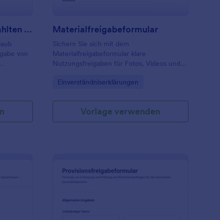
Antragsformular Für Bezahlten Urlaub
Materialfreigabeformular
laub
Sichern Sie sich mit dem
igabe von
Materialfreigabeformular klare
Nutzungsfreigaben für Fotos, Videos und
und
Dokumente und bündeln Sie die Daten­
Go to Category:
Einverständniserklärungen
ert
erfassung in Jotform für Teams aus
Marketing, Kommunikation und
Projektarbeit.
n
Vorlage verwenden