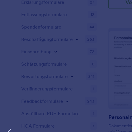
Vo
Erklärungsformulare
27
Entlassungsformulare
12
Spendenformulare
44
Beschäftigungformulare
263
Einschreibung
72
Schätzungsformulare
6
Bewertungsformulare
341
Verlängerungsformulare
1
Feedbackformulare
243
Ausfüllbare PDF-Formulare
1
HOA Formulare
1
Dokumentier
wie Versetz