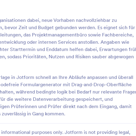
: Vorübergehende Dienstreise Antrag Formular 
: R
Vorschau
Vorschau
ganisationen dabei, neue Vorhaben nachvollziehbar zu
, bevor Zeit und Budget gebunden werden. Es eignet sich für
gsleitungen, das Projektmanagementbüro sowie Fachbereiche,
uktentwicklung oder internen Services anstoßen. Angaben wie
hter Starttermin und Enddatum helfen dabei, Erwartungen frü
Vorübergehende Dienstreise Antrag Formular 🚀
en, sodass Prioritäten, Nutzen und Risiken sauber abgewogen
 Dienstreiseanträge inklusive
Erfassen Sie Anträge auf
gsweg zentral mit dem
Reisekostenvorschüsse vor Diens
 den Antrag auf
zentral, koordinieren Sie Geneh
rlage in Jotform schnell an Ihre Abläufe anpassen und überall
genehmigung und sorgen Sie für
und Rückmeldungen und vereinf
 codefreie Formulargenerator mit Drag-and-Drop-Oberfläche
gory:
Go to Category:
ngsformulare
Aufnahmeformulare für
e Abläufe in Unternehmen,
die Datenerfassung in Teams, Ve
halten, während bedingte logik bei Bedarf nur relevante Frage
Kostenerstattungen
d Organisationen.
und Buchhaltung mit Jotform.
für die weitere Datenverarbeitung gespeichert, und
rlage verwenden
Vorlage verwende
igen Prüferinnen und Prüfer direkt nach dem Eingang, damit
s zuverlässig in Gang kommen.
informational purposes only. Jotform is not providing legal,