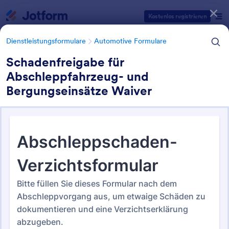
Dialog Start
Kostenlos registrieren
Dienstleistungsformulare
Automotive Formulare
Schadenfreigabe für
Abschleppfahrzeug- und
Formularvorlagen Kategorien
Bergungseinsätze Waiver
Dienstleistungsformulare
Automotive Formulare
Automotive Formulare
61 Vorlagen