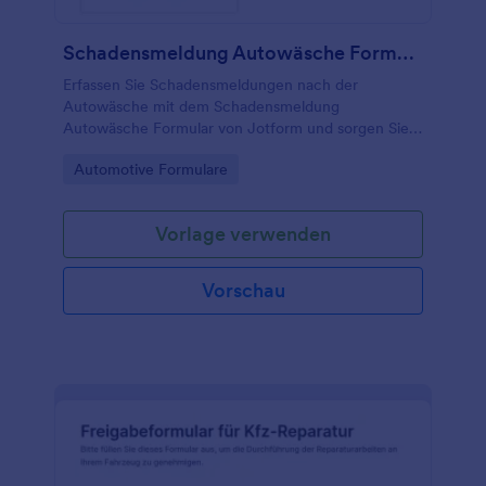
Schadensmeldung Autowäsche Formular
Erfassen Sie Schadensmeldungen nach der
Autowäsche mit dem Schadensmeldung
Autowäsche Formular von Jotform und sorgen Sie
für schnelle Datenerfassung und klare interne
Go to Category:
Automotive Formulare
Abläufe in Waschanlagen und
Aufbereitungsbetrieben.
Vorlage verwenden
Vorschau