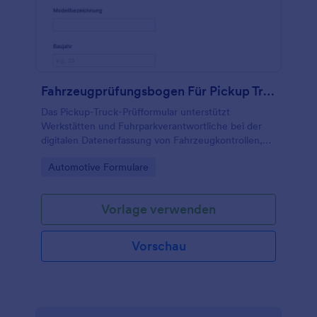
Fahrzeugprüfungsbogen Für Pickup Trucks
Das Pickup-Truck-Prüfformular unterstützt
Werkstätten und Fuhrparkverantwortliche bei der
digitalen Datenerfassung von Fahrzeugkontrollen,
damit Zustände dokumentiert, Freigaben koordiniert
Go to Category:
Automotive Formulare
und Formularantworten in Jotform zentral verwaltet
werden.
Vorlage verwenden
Vorschau