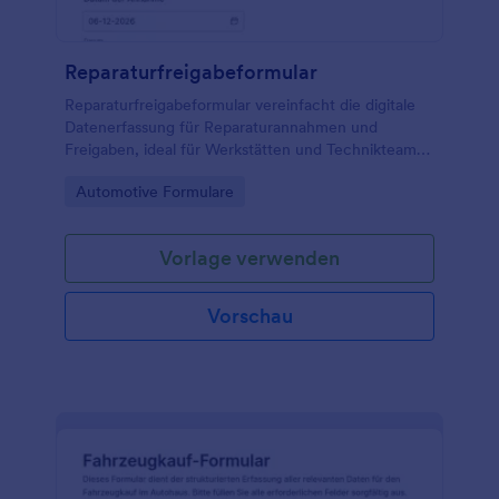
Reparaturfreigabeformular
Reparaturfreigabeformular vereinfacht die digitale
Datenerfassung für Reparaturannahmen und
Freigaben, ideal für Werkstätten und Technikteams,
die Formularantworten zentral verwalten und
Go to Category:
Automotive Formulare
Abläufe rund um Reparaturaufträge koordinieren
möchten.
Vorlage verwenden
Vorschau