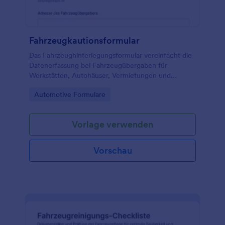
Fahrzeugkautionsformular
Das Fahrzeughinterlegungsformular vereinfacht die
Datenerfassung bei Fahrzeugübergaben für
Werkstätten, Autohäuser, Vermietungen und
Fuhrparks und sorgt mit Jotform für klare Abläufe
Go to Category:
Automotive Formulare
von der Annahme bis zur Abholung.
Vorlage verwenden
Vorschau