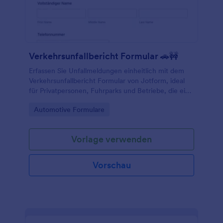
Verkehrsunfallbericht Formular 🚗🚧
Erfassen Sie Unfallmeldungen einheitlich mit dem
Verkehrsunfallbericht Formular von Jotform, ideal
für Privatpersonen, Fuhrparks und Betriebe, die eine
schnelle Datenerfassung und übersichtliche
Go to Category:
Automotive Formulare
Formularantworten benötigen.
Vorlage verwenden
Vorschau