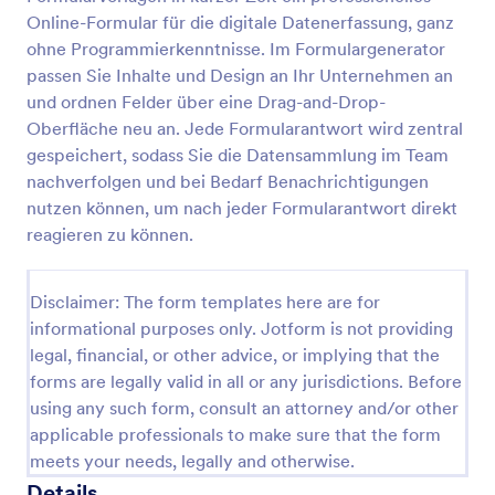
Online-Formular für die digitale Datenerfassung, ganz
Haftungsausschluss Für Fahrzeugschäden Formular
ohne Programmierkenntnisse. Im Formulargenerator
Dokumentieren Sie Schadenmeldungen rund um
passen Sie Inhalte und Design an Ihr Unternehmen an
Fahrzeuge mit dem Formular Haftungsausschluss für
und ordnen Felder über eine Drag-and-Drop-
Fahrzeugschäden und bündeln Sie Datenerfassung
Oberfläche neu an. Jede Formularantwort wird zentral
und Formularantworten für Vermietung, Fuhrpark,
gespeichert, sodass Sie die Datensammlung im Team
Go to Category:
Automotive Formulare
Werkstatt oder Parkplatzbetrieb in Jotform.
nachverfolgen und bei Bedarf Benachrichtigungen
nutzen können, um nach jeder Formularantwort direkt
Vorlage verwenden
reagieren zu können.
Vorschau
Disclaimer: The form templates here are for
informational purposes only. Jotform is not providing
legal, financial, or other advice, or implying that the
forms are legally valid in all or any jurisdictions. Before
using any such form, consult an attorney and/or other
applicable professionals to make sure that the form
meets your needs, legally and otherwise.
Details