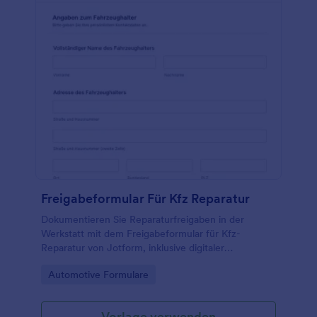
Freigabeformular Für Kfz Reparatur
Dokumentieren Sie Reparaturfreigaben in der
Werkstatt mit dem Freigabeformular für Kfz-
Reparatur von Jotform, inklusive digitaler
Datenerfassung, Unterschrift und zentral
Go to Category:
Automotive Formulare
verwalteten Formular-Antworten.
Vorlage verwenden