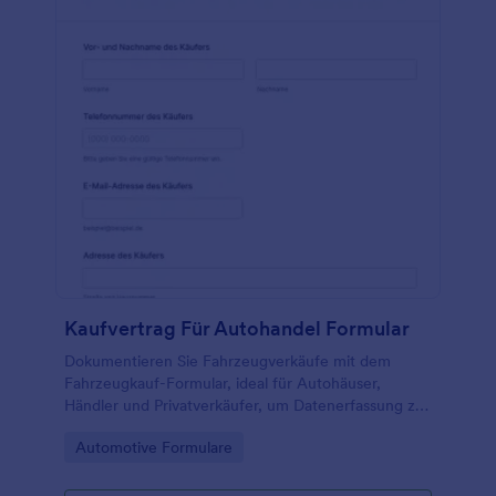
Kaufvertrag Für Autohandel Formular
Dokumentieren Sie Fahrzeugverkäufe mit dem
Fahrzeugkauf-Formular, ideal für Autohäuser,
Händler und Privatverkäufer, um Datenerfassung zu
vereinheitlichen und jede Formularantwort nach
Go to Category:
Automotive Formulare
Übergabe übersichtlich zu verwalten.