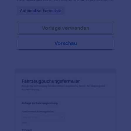
Sie Datenerfassung, Terminplanung und
Go to Category:
Automotive Formulare
Nachverfolgung für Fuhrparks und Werkstätten.
Vorlage verwenden
Vorschau