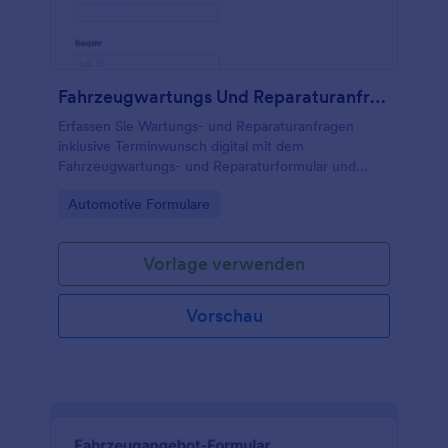
Fahrzeugwartungs Und Reparaturanfrage Formular
Erfassen Sie Wartungs- und Reparaturanfragen
inklusive Terminwunsch digital mit dem
Fahrzeugwartungs- und Reparaturformular und
erleichtern Sie Werkstattplanung, Priorisierung und
Go to Category:
Automotive Formulare
Datenerfassung mit Jotform.
Vorlage verwenden
Vorschau