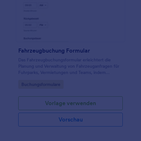
Fahrzeugbuchung Formular
Das Fahrzeugbuchungsformular erleichtert die
Planung und Verwaltung von Fahrzeuganfragen für
Fuhrparks, Vermietungen und Teams, indem
Datenerfassung und jede Formularantwort mit
Go to Category:
Buchungsformulare
Jotform zentral gebündelt werden.
Vorlage verwenden
Vorschau