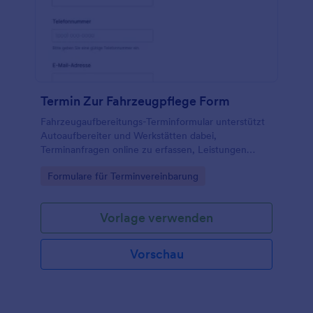
Termin Zur Fahrzeugpflege Form
Fahrzeugaufbereitungs-Terminformular unterstützt
Autoaufbereiter und Werkstätten dabei,
Terminanfragen online zu erfassen, Leistungen
abzustimmen und die Datenerfassung mit Jotform
Go to Category:
Formulare für Terminvereinbarung
Formularvorlagen zentral zu organisieren.
Vorlage verwenden
Vorschau