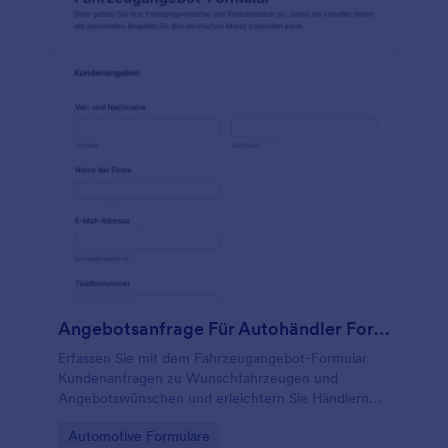
Angebotsanfrage Für Autohändler Formular 🚗
Erfassen Sie mit dem Fahrzeugangebot-Formular
Kundenanfragen zu Wunschfahrzeugen und
Angebotswünschen und erleichtern Sie Händlern
und Fuhrparks die schnelle Datenerfassung und
Go to Category:
Automotive Formulare
Bearbeitung von Formularantworten mit Jotform.