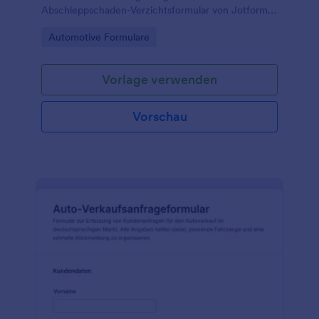
Abschleppschaden-Verzichtsformular von Jotform,
ideal für Abschleppdienste, Werkstätten und
Go to Category:
Automotive Formulare
Fuhrparkbetreiber.
Vorlage verwenden
Vorschau