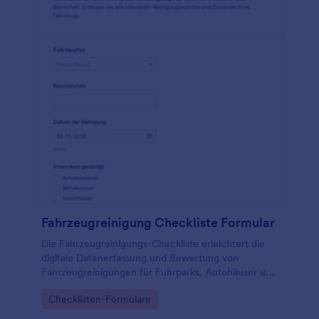
Fahrzeugreinigung Checkliste Formular
Die Fahrzeugreinigungs-Checkliste erleichtert die
digitale Datenerfassung und Bewertung von
Fahrzeugreinigungen für Fuhrparks, Autohäuser und
Aufbereitungsteams mit Jotform Formularvorlagen.
Go to Category:
Checklisten-Formulare