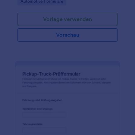
Go to Category:
Automotive Formulare
Vorlage verwenden
Vorschau