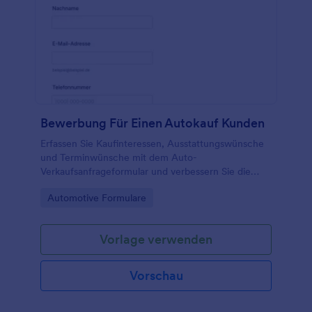
Bewerbung Für Einen Autokauf Kunden
Erfassen Sie Kaufinteressen, Ausstattungswünsche
und Terminwünsche mit dem Auto-
Verkaufsanfrageformular und verbessern Sie die
Datenerfassung für Händlerbetriebe und Autohäuser
Go to Category:
Automotive Formulare
mit Jotform.
Vorlage verwenden
Vorschau