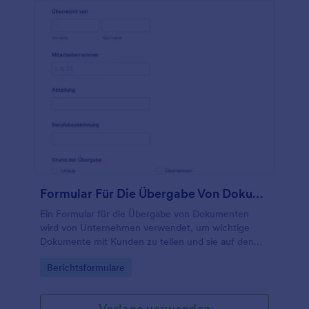
Formular Für Die Übergabe Von Dokumenten
Ein Formular für die Übergabe von Dokumenten
wird von Unternehmen verwendet, um wichtige
Dokumente mit Kunden zu teilen und sie auf den
Weg zu schicken. Egal, ob Sie eine Druckerei, ein
Go to Category:
Berichtsformulare
Immobilienmakler, ein Fotostudio oder ein Notar
sind, optimieren Sie Ihre Geschäftsprozesse mit
unserem Formular für die Übergabe von
Vorlage verwenden