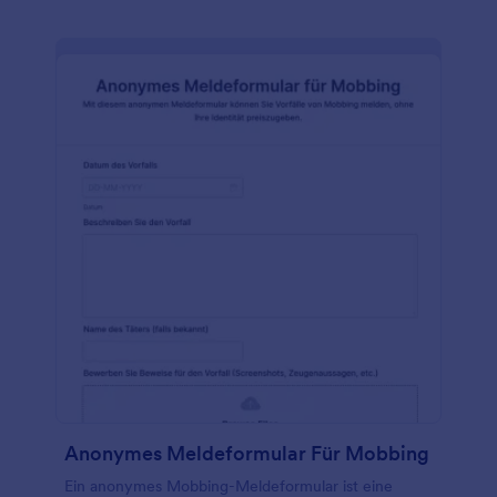
verschiedene Informationen festgehalten werden, z.
B. zum Zustand des Motors, der Beleuchtung, der
Reifen, der Fenster, der Airbags, der Schaltung, der
Bremsen usw. Fügen Sie einfach Ihr Logo hinzu,
ändern Sie das Farbschema oder fügen Sie ein
Hintergrundbild hinzu, das zu Ihrer Marke passt.
Vergessen Sie nicht, die Fragen so anzupassen, dass
Sie die benötigten Informationen sammeln können,
und Ihr Formular in über 100 beliebte Plattformen,
darunter Google Drive und Dropbox, zu integrieren.
Anonymes Meldeformular Für Mobbing
Ein anonymes Mobbing-Meldeformular ist eine