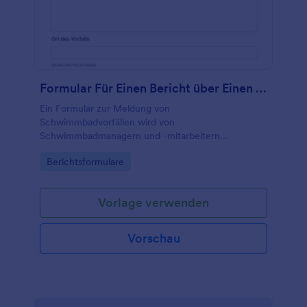
Speicherdiensten, Anwendungen und mehr
synchronisieren.
Formular Für Einen Bericht über Einen Schwimmbadvorfall
Ein Formular zur Meldung von
Schwimmbadvorfällen wird von
Schwimmbadmanagern und -mitarbeitern
verwendet, um einen Unfall und/oder einen
Go to Category:
Berichtsformulare
ungeplanten Vorfall in einem Schwimmbad zu
melden und solche Meldungen zu untersuchen.
Vorlage verwenden
Vorschau