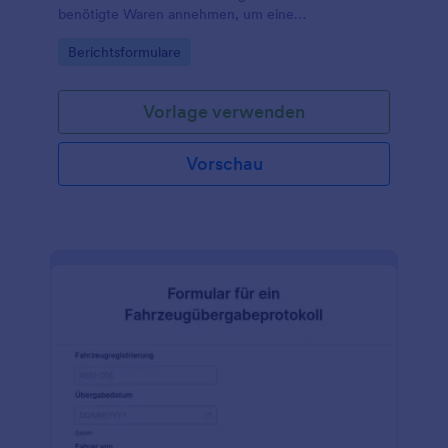
benötigte Waren annehmen, um eine
Rückerstattung oder Gutschrift zu erhalten.
Go to Category:
Berichtsformulare
Vorlage verwenden
Vorschau