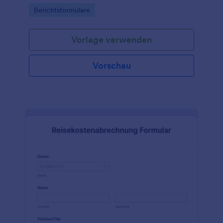
melden.
Go to Category:
Berichtsformulare
Vorlage verwenden
Vorschau