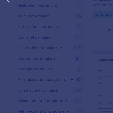
wenn sie ein
Halloween Formulare
1
Go to Cate
Berichtsfo
Urlaubsformulare
14
Informationsformulare
41
Vo
Anfrageformulare
45
Inspektionsformulare
605
Aufnahmeformulare
211
Interviewformulare
7
Formulare zur Leadgenerierung
82
Juristische Formulare
129
Management Formulare
162
Mitgliedschaftsformulare
48