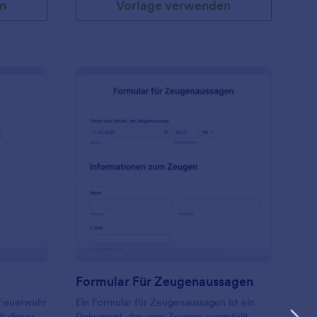
n
Vorlage verwenden
ren und
re Vorfälle
ält auch
t des
age mit
ts
re Website
s Formular
euerwehr Einsatzbericht
: Formular Für Zeuge
Vorschau
t
Formular Für Zeugenaussagen
n Feuerwehr
Ein Formular für Zeugenaussagen ist ein
t dieser
Dokument, das vom Zeugen ausgefüllt