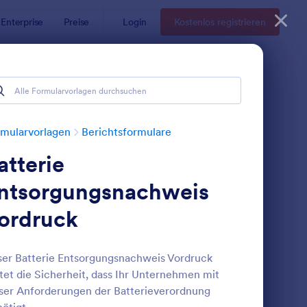
Enterprise
Preise
Login
Kostenlos registrieren
mularvorlagen
Berichtsformulare
atterie
ntsorgungsnachweis
ordruck
ücksendeformular Muster
: Schadensmeldung F
Vorschau
er Batterie Entsorgungsnachweis Vordruck
tet die Sicherheit, dass Ihr Unternehmen mit
ser Anforderungen der Batterieverordnung