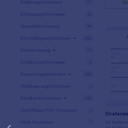
Vo
Erklärungsformulare
27
Entlassungsformulare
12
Spendenformulare
44
Beschäftigungformulare
263
Einschreibung
73
Schätzungsformulare
6
Bewertungsformulare
343
Verlängerungsformulare
1
Feedbackformulare
243
Ausfüllbare PDF-Formulare
1
Strafanz
HOA Formulare
1
Ein Strafanz
das häufig vo