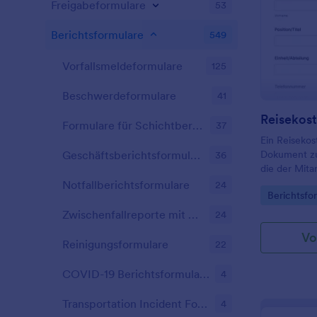
präsentieren
Freigabeformulare
53
können Sie d
Gegenstands
Berichtsformulare
549
überprüfen 
Gegenständ
Vorfallsmeldeformulare
125
Sie weitere 
möchten, z. 
Beschwerdeformulare
41
Versicherun
benutzerdefi
Formulare für Schichtberichte
37
das Design 
Ein Reisekos
verwenden S
Dokument zu
Geschäftsberichtsformulare
36
Formulargen
die der Mita
Ihre Bedürfn
getätigt hat.
Notfallberichtsformulare
Integratione
24
Go to Cate
Berichtsfo
Anwendunge
mit Speiche
Zwischenfallreporte mit Mitarbeitern
24
mehr synchr
Vo
Reinigungsformulare
22
COVID-19 Berichtsformulare
4
Transportation Incident Forms
4