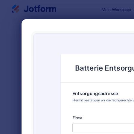
Dialog Start
Mein Workspace
Formularvo
Formu
SORTIEREN NACH
Beliebt
549 Vorlag
FORMULARLAYOUT
Klassisch
KATEGORIEN
Bestellformulare
719
Anmeldeformulare
676