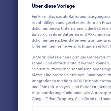
Anmeldeformulare
Über diese Vorlage
85
Abstimmung
35
Ein Formular, das als Batterieentsorgungsna
rechtmäßigen und gesetzeskonformen Proze
Abstract-Formulare
11
dokumentieren. Unternehmen, die Batterien 
Entsorgung ihrer Batterien und Akkumulator
Genehmigungsformulare
91
dokumentieren. Der Batterieentsorgungsnac
Formular 
Unternehmen seine Verpflichtungen erfüllt h
Bewertungsformulare
74
Ein Diebstah
Dokument, d
Jotform bietet einen Formular Generator, m
Anwesenheitsformulare
11
wird, um Sac
schnell und einfach erstellt werden können
einem besti
Audit Formulare
63
es auch Nutzern ohne technische oder Progr
Go to Cate
Berichtsfo
bietet eine breite Palette von Funktionen,
Autorisierungsformulare
79
Integrationen mit über 1000 Drittanbieter
Vo
und Echtzeit-Analyse- und Berichtsfunktion
Award-Formulare
16
Automatisierungsfunktionen wie Autorespond
Google Drive, Dropbox, Salesforce und ande
Black Friday Formulare
32
Formulare für Berechnungen
17