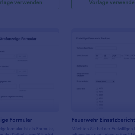
rlage verwenden
Vorlage verwende
verstehen, die Eltern zu informie
einen Plan zu erstellen, um weite
zu verhindern. Das Formular enth
einen Bereich für die Unterschrif
Koordinators. Sie können die Vorl
weiteren Werkzeugen und Widge
anpassen und sie entweder in Ih
einbetten oder als eigenständige
verwenden.
: Strafanzeige Formular
: F
Vorschau
Vorschau
eige Formular
Feuerwehr Einsatzberich
eigeformular ist ein Formular,
Möchten Sie bei der Freiwillige
n der Polizei ausgefüllt wird,
mitmachen und Leben retten? Mi