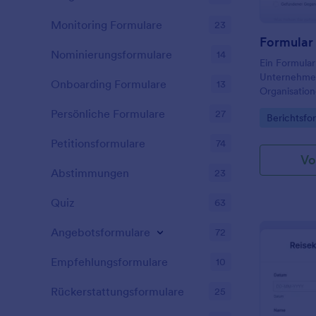
Monitoring Formulare
23
Formular
Nominierungsformulare
14
Ein Formular
Unternehmen
Onboarding Formulare
13
Organisatio
oder gestoh
Persönliche Formulare
27
Go to Cate
Berichtsfo
Verwenden S
für ein Form
Petitionsformulare
74
gefundene 
Vo
Beschreibun
Abstimmungen
23
anzunehmen 
Sie später F
Quiz
63
Gegenstände
Formular in 
Angebotsformulare
die Felder m
72
Beschreibun
Gegenstände
Empfehlungsformulare
10
Foto- oder V
Beschreibun
Rückerstattungsformulare
25
verlorenen 