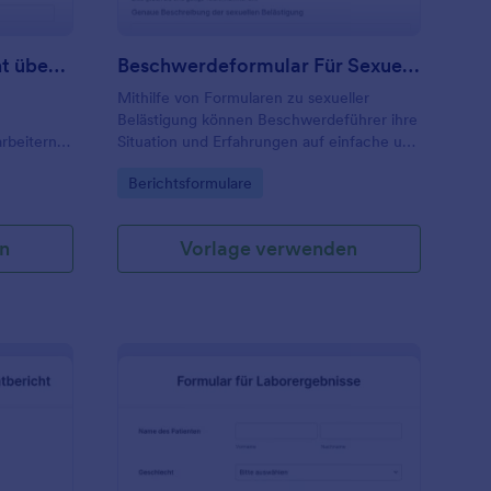
auch das Tool zum Hochladen von Dateien,
falls der Zeuge Fotos zu dem Vorfall
bereitstellen möchte.
Formular Für Einen Bericht über Einen Schwimmbadvorfall
Beschwerdeformular Für Sexuelle Belästigung
Mithilfe von Formularen zu sexueller
Belästigung können Beschwerdeführer ihre
rbeitern
Situation und Erfahrungen auf einfache und
oder einen
spezifische Weise melden.
Go to Category:
Berichtsformulare
chwimmbad
n zu
n
Vorlage verwenden