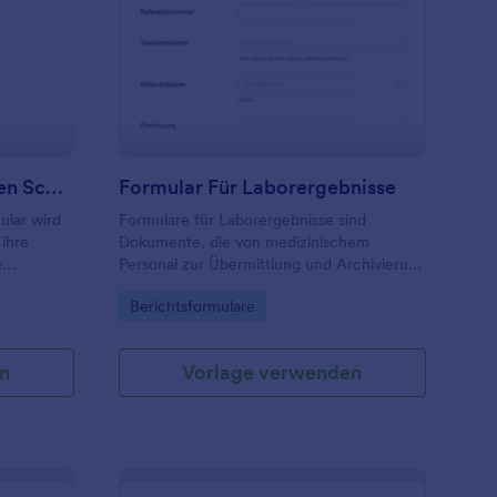
ormular Für Den Täglichen Schichtbericht
: Formular Für Labore
Vorschau
Formular Für Den Täglichen Schichtbericht
Formular Für Laborergebnisse
ular wird
Formulare für Laborergebnisse sind
ihre
Dokumente, die von medizinischem
e
Personal zur Übermittlung und Archivierung
der Ergebnisse von Probenanalysen
Go to Category:
Berichtsformulare
verwendet werden.
n
Vorlage verwenden