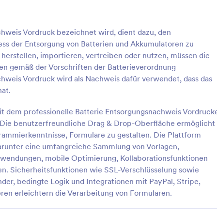
: Formular Für Diebstahlsanzeige
: F
Vorschau
Vorschau
chweis Vordruck bezeichnet wird, dient dazu, den
ss der Entsorgung von Batterien und Akkumulatoren zu
herstellen, importieren, vertreiben oder nutzen, müssen die
en gemäß der Vorschriften der Batterieverordnung
hweis Vordruck wird als Nachweis dafür verwendet, dass das
Für Diebstahlsanzeige
at.
lmeldeformular ist ein
Ein Formular für die Übergabe vo
as von der Polizei verwendet
Dokumenten wird von Unterneh
it dem professionelle Batterie Entsorgungsnachweis Vordruck
hschäden oder -verluste in
verwendet, um wichtige Dokume
. Die benutzerfreundliche Drag & Drop-Oberfläche ermöglicht
mmten Gebiet zu melden.
Kunden zu teilen und sie auf de
ammierkenntnisse, Formulare zu gestalten. Die Plattform
gory:
Go to Category:
rmulare
Berichtsformulare
schicken. Egal, ob Sie eine Druck
 darunter eine umfangreiche Sammlung von Vorlagen,
Immobilienmakler, ein Fotostudio
anwendungen, mobile Optimierung, Kollaborationsfunktionen
Notar sind, optimieren Sie Ihre
rlage verwenden
Vorlage verwende
Geschäftsprozesse mit unserem 
en. Sicherheitsfunktionen wie SSL-Verschlüsselung sowie
für die Übergabe von Dokument
er, bedingte Logik und Integrationen mit PayPal, Stripe,
passen Sie einfach die Formularfe
ren erleichtern die Verarbeitung von Formularen.
Unternehmen an, betten Sie das 
auf Ihrer Website ein oder - Teile