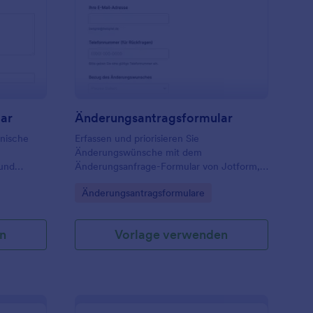
ngenieur Anfrage Formular
: Änderungsantragsfo
Vorschau
lar
Änderungsantragsformular
hnische
Erfassen und priorisieren Sie
Änderungswünsche mit dem
 und
Änderungsanfrage-Formular von Jotform,
zentral
ideal für interne Teams, die Anfragen
Go to Category:
Änderungsantragsformulare
 die
zentral sammeln, Zuständigkeiten klären
und Umsetzungen planbar machen
ren
möchten.
n
Vorlage verwenden