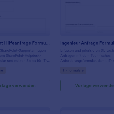
: SharePoint Hilfeanfrage Formular
: I
Vorschau
Vorschau
SharePoint Hilfeanfrage Formular
Ingenieur Anfrage Formu
 SharePoint-Supportanfragen
Erfassen und priorisieren Sie tec
 dem SharePoint-Helpdesk-
Anfragen mit dem Technisches
lar und nutzen Sie es für IT-
Anforderungsformular, damit IT-
ice-Desks und interne
Fachabteilungen Anforderungen 
gory:
Go to Category:
re
IT-Formulare
esse, um Datenerfassung und
dokumentieren, koordinieren und
übersichtlich zu organisieren.
Datenerfassung in Jotform ohne
Programmierkenntnisse organisie
rlage verwenden
Vorlage verwende
können.