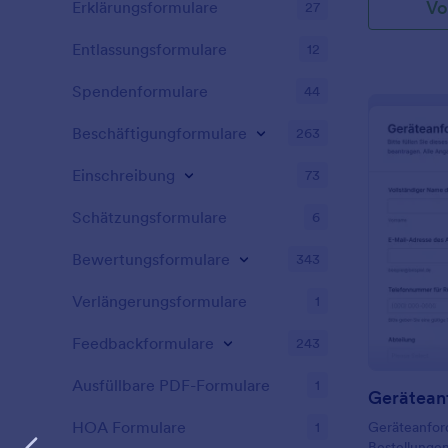
Vo
Erklärungsformulare
27
Entlassungsformulare
12
Spendenformulare
44
Beschäftigungformulare
263
Einschreibung
73
Schätzungsformulare
6
Bewertungsformulare
343
Verlängerungsformulare
1
Feedbackformulare
243
Ausfüllbare PDF-Formulare
1
Gerätean
HOA Formulare
1
Geräteanford
Bestellungen