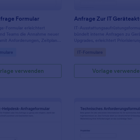
nfrage Formular
ge-Formular erleichtert
IT-Ausstattungsaufrüstungsformu
nd Teams die Annahme neuer
bündelt interne Anfragen zu Ger
amit Anforderungen, Zeitplan
Upgrades, erleichtert Priorisieru
entral erfasst und in Jotform
Genehmigung und unterstützt IT
gory:
Go to Category:
mulare
IT-Formulare
h für die weitere Bearbeitung
der planbaren Bearbeitung der
.
Datenerfassung mit Jotform.
rlage verwenden
Vorlage verwende