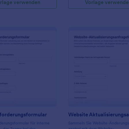
rlage verwenden
Vorlage verwende
: Geräteanforderungsformular
: W
Vorschau
Vorschau
forderungsformular
erungsformular für interne
Sammeln Sie Website-Änderung
, das Teams bei der
zentral mit dem Website-