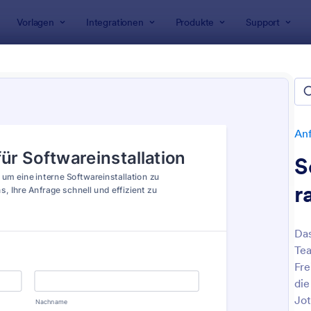
Vorlagen
Integrationen
Produkte
Support
rlagen
Anfrageformulare
Anfrageformulare für IT
geformulare für IT
n
An
S
r
Das
Tea
: IT Antragsformular Für Neue Mitarbeiter
: A
Vorschau
Vorschau
Fre
die
Jot