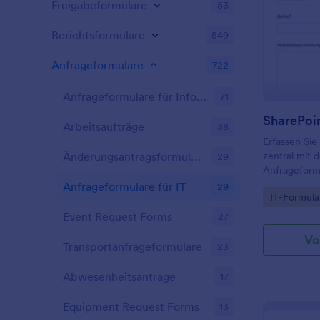
Freigabeformulare
53
Berichtsformulare
549
Anfrageformulare
722
Anfrageformulare für Informationen
71
Arbeitsaufträge
38
Erfassen Sie
zentral mit
Änderungsantragsformulare
29
Anfrageformu
Teams, Serv
Anfrageformulare für IT
29
Go to Cate
IT-Formula
Supportproz
Bearbeitung 
Event Request Forms
27
Vo
Transportanfrageformulare
23
Abwesenheitsanträge
17
Equipment Request Forms
13