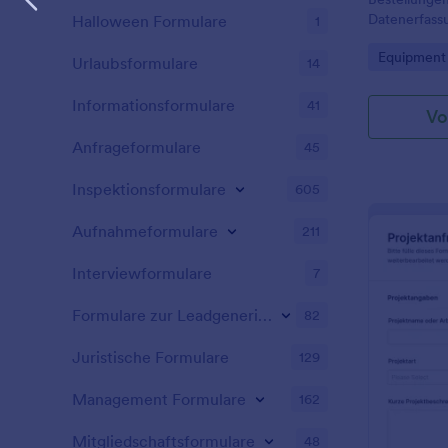
Datenerfassu
Halloween Formulare
1
von Arbeitsg
Go to Cate
Equipment
Formular-Ant
Urlaubsformulare
14
dokumentier
Informationsformulare
41
Vo
Anfrageformulare
45
Inspektionsformulare
605
Aufnahmeformulare
211
Interviewformulare
7
Formulare zur Leadgenerierung
82
Juristische Formulare
129
Management Formulare
162
Mitgliedschaftsformulare
48