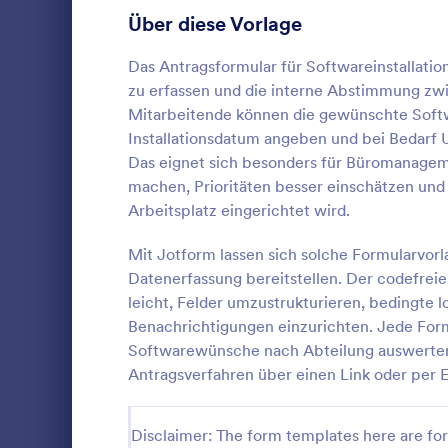
ändern Sie 
Anmeldeformulare
Über diese Vorlage
85
ein Hintergr
Marke passt.
Abstimmung
35
Das Antragsformular für Softwareinstallati
Fragen anzu
zu erfassen und die interne Abstimmung zw
Informatione
Abstract-Formulare
11
Sie Ihr Form
Mitarbeitende können die gewünschte Soft
Plattformen,
Installationsdatum angeben und bei Bedarf
Genehmigungsformulare
91
Dropbox. Bes
Das eignet sich besonders für Büromanageme
mit Jotform 
Neuer Se
machen, Prioritäten besser einschätzen und
Bewertungsformulare
74
Programmierk
Ein Antragsf
Arbeitsplatz eingerichtet wird.
ist ein Doku
Anwesenheitsformulare
11
Serveranfor
Mit Jotform lassen sich solche Formularvorla
Betriebsumg
Audit Formulare
63
Datenerfassung bereitstellen. Der codefre
Go to Cate
Anfragefor
Hardwareprod
leicht, Felder umzustrukturieren, bedingte 
Zeit haben w
Autorisierungsformulare
79
Benachrichtigungen einzurichten. Jede Form
Formularvorl
Vo
Webanwendu
Softwarewünsche nach Abteilung auswerten
Award-Formulare
16
wird, einsch
Antragsverfahren über einen Link oder per E
Marketing u
Black Friday Formulare
32
Formular äh
Formular, al
Disclaimer: The form templates here are for 
Formulare für Berechnungen
17