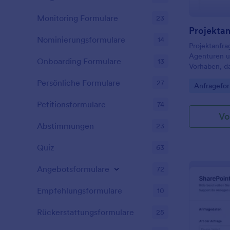
Monitoring Formulare
23
Projekta
Nominierungsformulare
14
Projektanfra
Agenturen u
Onboarding Formulare
13
Vorhaben, d
und Budget z
Persönliche Formulare
27
Go to Cate
Anfragefor
übersichtlic
bereitstehen
Petitionsformulare
74
Vo
Abstimmungen
23
Quiz
63
Angebotsformulare
72
Empfehlungsformulare
10
Rückerstattungsformulare
25