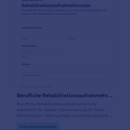
Berufliche Rehabilitationsaufnahmeformular
Berufliche Rehabilitationsaufnahmeformular
erleichtert die digitale Datenerfassung für Reha-
Einrichtungen, Bildungsträger und Beratungsstellen,
damit Aufnahmen vorbereitet, Teilnehmende
Go to Category:
Aufnahmeformulare
passend zugeordnet und Formularantworten zentral