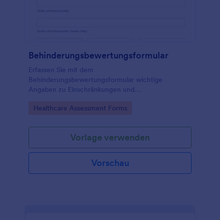
Behinderungsbewertungsformular
Erfassen Sie mit dem
Behinderungsbewertungsformular wichtige
Angaben zu Einschränkungen und
Unterstützungsbedarf für Beratung, Betreuung oder
Go to Category:
Healthcare Assessment Forms
interne Einschätzungen und bündeln Sie die
Datenerfassung zentral in Jotform.
Vorlage verwenden
Vorschau