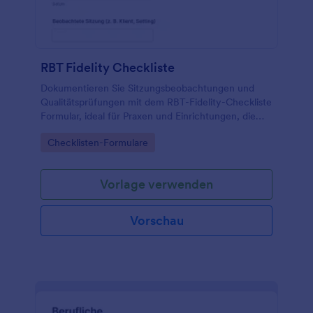
RBT Fidelity Checkliste
Dokumentieren Sie Sitzungsbeobachtungen und
Qualitätsprüfungen mit dem RBT-Fidelity-Checkliste
Formular, ideal für Praxen und Einrichtungen, die
Bewertungen zentral erfassen und Rückmeldungen
Go to Category:
Checklisten-Formulare
im Team nachvollziehbar organisieren möchten.
Vorlage verwenden
Vorschau