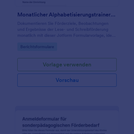
Monatlicher Alphabetisierungstrainerbericht Fragebogen
Dokumentieren Sie Förderziele, Beobachtungen
und Ergebnisse der Lese- und Schreibförderung
monatlich mit dieser Jotform Formularvorlage, ideal
für Lehrkräfte, Lernförderung und Schulen, die
Go to Category:
Berichtsformulare
Datenerfassung und Formularantworten zentral
bündeln möchten.
Vorlage verwenden
Vorschau