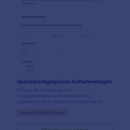
Spezialpädagogischer Aufnahmebogen
Erfassen Sie Anmeldungen für
sonderpädagogischen Förderbedarf und
organisieren Sie die digitale Datenerfassung für
Schulen und Beratungsstellen mit einer anpassbaren
Go to Category:
Special Education Forms
Formularvorlage in Jotform.
Vorlage verwenden