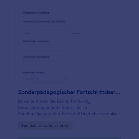
Sonderpädagogischer Fortschrittsbericht Fragebogen
Dokumentieren Sie Lernentwicklung,
Beobachtungen und Förderziele im
Sonderpädagogischer Fortschrittsbericht Formular
und unterstützen Sie Teams an Schulen und
Go to Category:
Special Education Forms
Förderzentren bei konsistenter Datenerfassung und
Auswertung mit Jotform.