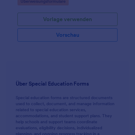
Go to Category:
Überweisungsformulare
zur weiteren Abklärung und Kontaktaufnahme mit
Jotform.
Vorlage verwenden
Vorschau
Über Special Education Forms
Special education forms are structured documents
used to collect, document, and manage information
related to special education services,
accommodations, and student support plans. They
help schools and support teams coordinate
evaluations, eligibility decisions, individualized
planning, and ongoing progress tracking in a