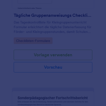
Tägliche Gruppenanweisungs Checkliste Formular
Das Tageskontrollliste für Kleingruppenunterricht
Formular erleichtert die tägliche Datenerfassung für
Förder- und Kleingruppenstunden, damit Schulen
Unterrichtsverläufe dokumentieren und nächste
Go to Category:
Checklisten-Formulare
Schritte konsistent festhalten können.
Vorlage verwenden
Vorschau