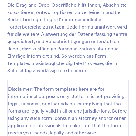
Die Drag-and-Drop-Oberfläche hilft Ihnen, Abschnitte
Lehrkraft Rückmeldeformular Für Förderpläne
zu sortieren, Antwortoptionen zu verfeinern und bei
Dokumentieren Sie pädagogische Rückmeldungen
Bedarf bedingte Logik für unterschiedliche
für Förderpläne mit dem Lehrkraft-
Förderbereiche zu nutzen. Jede Formularantwort wird
Rückmeldeformular für Förderpläne und erleichtern
für die weitere Auswertung der Datenerfassung zentral
Sie Schulen die Datenerfassung, Auswertung und
gespeichert, und Benachrichtigungen unterstützen
Go to Category:
Special Education Forms
Abstimmung zwischen Lehrkräften und weiteren
dabei, dass zuständige Personen zeitnah über neue
Fachkräften in Jotform.
Einträge informiert sind. So werden aus Form
Vorlage verwenden
Templates praxistaugliche digitale Prozesse, die im
Schulalltag zuverlässig funktionieren.
Vorschau
Disclaimer: The form templates here are for
informational purposes only. Jotform is not providing
legal, financial, or other advice, or implying that the
forms are legally valid in all or any jurisdictions. Before
using any such form, consult an attorney and/or other
applicable professionals to make sure that the form
meets your needs, legally and otherwise.