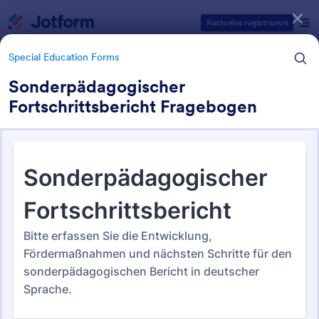
Dialog Start
Kostenlos registrieren
Special Education Forms
Sonderpädagogischer
Fortschrittsbericht Fragebogen
Formularvorlagen Kategorien
Formulare für Bildungseinrichtungen
Special Education Forms
Special Education Forms
13 Vorlagen