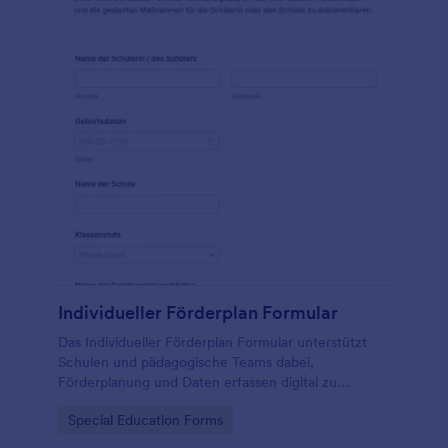
Individueller Förderplan Formular
Das Individueller Förderplan Formular unterstützt
Schulen und pädagogische Teams dabei,
Förderplanung und Daten erfassen digital zu
organisieren, Fortschritte zu dokumentieren und
Go to Category:
Special Education Forms
Formularantworten zentral in Jotform zu verwalten.