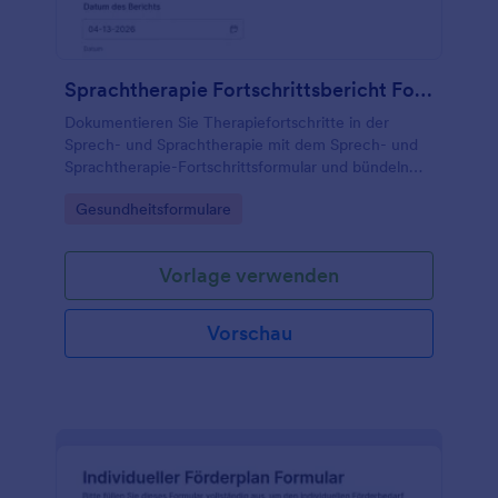
Sprachtherapie Fortschrittsbericht Formular 🗣️📋
Dokumentieren Sie Therapiefortschritte in der
Sprech- und Sprachtherapie mit dem Sprech- und
Sprachtherapie-Fortschrittsformular und bündeln
Sie Datenerfassung und Formularantworten zentral
Go to Category:
Gesundheitsformulare
in Jotform.
Vorlage verwenden
Vorschau