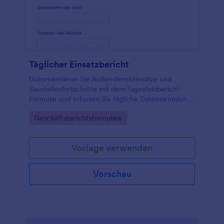
Täglicher Einsatzbericht
Dokumentieren Sie Außendiensteinsätze und
Baustellenfortschritte mit dem Tagesfeldbericht-
Formular und erfassen Sie tägliche Datensammlung,
Ergebnisse und offene Punkte zentral mit Jotform.
Go to Category:
Geschäftsberichtsformulare
Vorlage verwenden
Vorschau