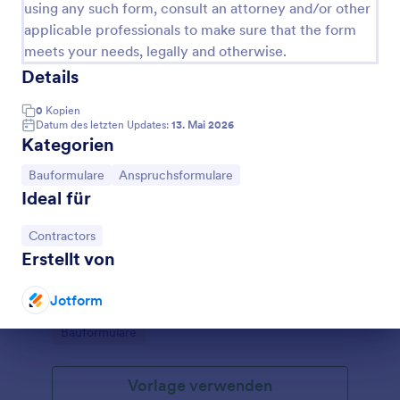
using any such form, consult an attorney and/or other
applicable professionals to make sure that the form
meets your needs, legally and otherwise.
Details
0
Kopien
Datum des letzten Updates:
13. Mai 2026
Kategorien
Zur Kategorie:
Zur Kategorie:
Bauformulare
Anspruchsformulare
Ideal für
Bauübergabe Formular
Zur Kategorie:
Contractors
Erstellt von
Dokumentieren Sie Bauabnahmen und
Objektübergaben mit dem Bauübergabeformular für
Bauunternehmen, Bauträger und Bauherren, damit
Jotform
Übergabestatus, Unterlagen und offene Punkte
Go to Category:
Bauformulare
zentral erfasst und nachverfolgt werden können.
Dialog Ende
Vorlage verwenden