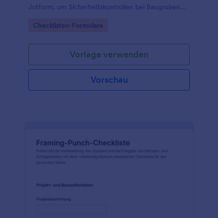
Jotform, um Sicherheitskontrollen bei Baugruben
und Ausgrabungen zu dokumentieren und die
Go to Category:
Checklisten-Formulare
Datenerhebung samt Formularantworten teamweit
zu vereinheitlichen.
Vorlage verwenden
Vorschau