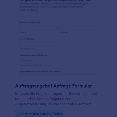
Auftragsangebot Anfrage Formular
Erfassen Sie Projektanfragen für Bauvorhaben online
und bündeln Sie alle Angaben zur
Angebotserstellung in einer zentralen Jotform-
Formularvorlage für Bauunternehmen und
Go to Category:
Construction Quote Forms
Handwerksbetriebe.