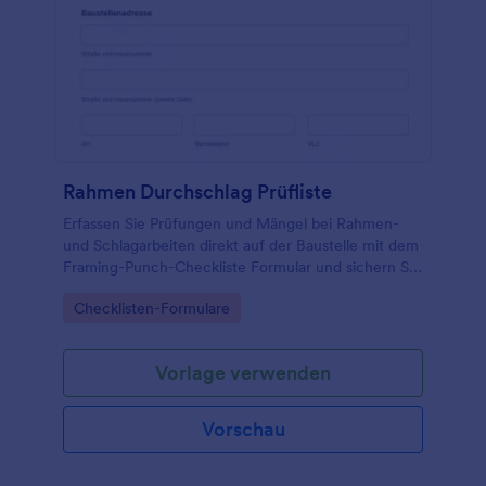
Rahmen Durchschlag Prüfliste
Erfassen Sie Prüfungen und Mängel bei Rahmen-
und Schlagarbeiten direkt auf der Baustelle mit dem
Framing-Punch-Checkliste Formular und sichern Sie
Freigaben, Prioritäten und Nachbesserungen für
Go to Category:
Checklisten-Formulare
Bauleitung und Ausführungsteams.
Vorlage verwenden
Vorschau