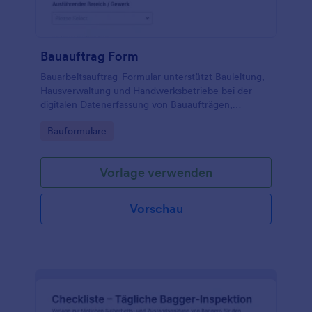
Bauauftrag Form
Bauarbeitsauftrag-Formular unterstützt Bauleitung,
Hausverwaltung und Handwerksbetriebe bei der
digitalen Datenerfassung von Bauaufträgen,
Terminwünschen und Abschlussbestätigungen,
Go to Category:
Bauformulare
damit Aufträge klar dokumentiert und zuverlässig
koordiniert werden können.
Vorlage verwenden
Vorschau