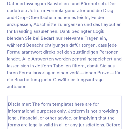
Datenerfassung im Baustellen- und Bürobetrieb. Der
Baustellenfortschrittsbericht Formular
codefreie Jotform Formulargenerator und die Drag-
and-Drop-Oberfläche machen es leicht, Felder
Dokumentieren Sie Baufortschritt, Status und
nächste Schritte direkt vor Ort mit dem Baustellen-
anzupassen, Abschnitte zu ergänzen und das Layout an
Fortschrittsbericht-Formular und sammeln Sie Daten
Ihr Branding anzulehnen. Dank bedingter Logik
erfassen sowie Formularantworten zentral in
blenden Sie bei Bedarf nur relevante Fragen ein,
Go to Category:
Bauformulare
Jotform.
während Benachrichtigungen dafür sorgen, dass jede
Formularantwort direkt bei den zuständigen Personen
Vorlage verwenden
landet. Alle Antworten werden zentral gespeichert und
lassen sich in Jotform Tabellen filtern, damit Sie aus
Vorschau
Ihren Formularvorlagen einen verlässlichen Prozess für
die Bearbeitung jeder Gewährleistungsanfrage
aufbauen.
Disclaimer: The form templates here are for
informational purposes only. Jotform is not providing
legal, financial, or other advice, or implying that the
forms are legally valid in all or any jurisdictions. Before