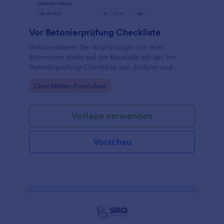
Vor Betonierprüfung Checkliste
Dokumentieren Sie Vorprüfungen vor dem
Betonieren direkt auf der Baustelle mit der Vor-
Betonierprüfung-Checkliste von Jotform und
sorgen Sie für klare Freigaben und nachvollziehbare
Go to Category:
Checklisten-Formulare
Datenerfassung im Team.
Vorlage verwenden
Vorschau