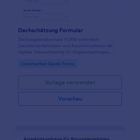
Dachschätzung Formular
Dachangebotsformular FORM erleichtert
Dachdeckerbetrieben und Bauunternehmen die
digitale Datenerfassung für Angebotsanfragen,
damit Anforderungen schneller bewertet und
Go to Category:
Construction Quote Forms
Besichtigungen sowie Rückmeldungen besser
geplant werden können.
Vorlage verwenden
Vorschau