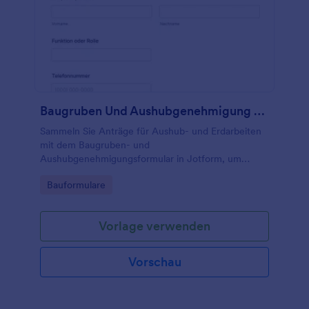
Baugruben Und Aushubgenehmigung Formular
Sammeln Sie Anträge für Aushub- und Erdarbeiten
mit dem Baugruben- und
Aushubgenehmigungsformular in Jotform, um
Datenaufnahme zu vereinheitlichen und jede
Go to Category:
Bauformulare
Formularantwort für die interne Prüfung zentral
verfügbar zu machen.
Vorlage verwenden
Vorschau