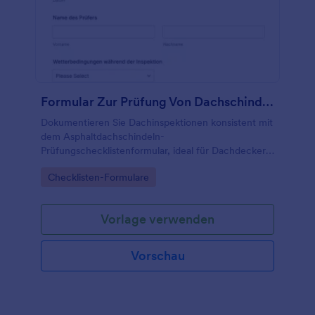
Formular Zur Prüfung Von Dachschindeln
Dokumentieren Sie Dachinspektionen konsistent mit
dem Asphaltdachschindeln-
Prüfungschecklistenformular, ideal für Dachdecker,
Hausverwaltungen und Gutachter zur schnellen
Go to Category:
Checklisten-Formulare
Datensammlung, Bewertung und Nachverfolgung.
Vorlage verwenden
Vorschau