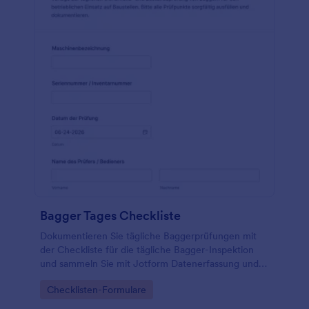
Bagger Tages Checkliste
Dokumentieren Sie tägliche Baggerprüfungen mit
der Checkliste für die tägliche Bagger-Inspektion
und sammeln Sie mit Jotform Datenerfassung und
jede Formularantwort zentral, ideal für Baustellen,
Go to Category:
Checklisten-Formulare
Fuhrparks und Vermietbetriebe.