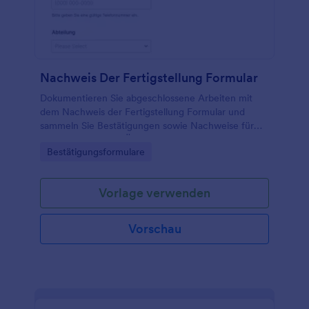
Nachweis Der Fertigstellung Formular
Dokumentieren Sie abgeschlossene Arbeiten mit
dem Nachweis der Fertigstellung Formular und
sammeln Sie Bestätigungen sowie Nachweise für
interne Prüfungen, Übergaben und
Go to Category:
Bestätigungsformulare
Projektabschlüsse in Teams, Betrieben und
Organisationen.
Vorlage verwenden
Vorschau