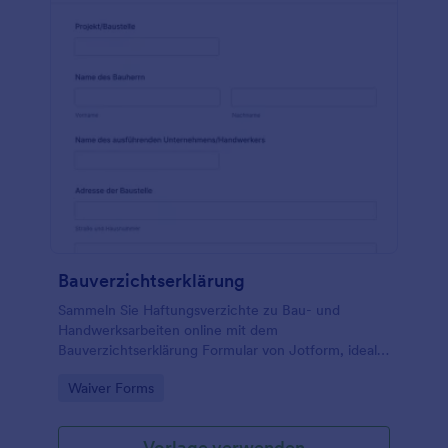
Bauverzichtserklärung
Sammeln Sie Haftungsverzichte zu Bau- und
Handwerksarbeiten online mit dem
Bauverzichtserklärung Formular von Jotform, ideal
für Bauherren, Hausverwaltungen und
Go to Category:
Waiver Forms
Handwerksbetriebe zur schnellen Dokumentation
und Daten­erfassung.
Vorlage verwenden