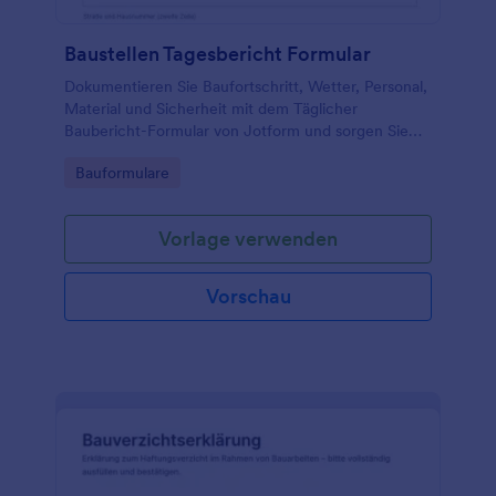
Baustellen Tagesbericht Formular
Dokumentieren Sie Baufortschritt, Wetter, Personal,
Material und Sicherheit mit dem Täglicher
Baubericht-Formular von Jotform und sorgen Sie
für einheitliche Berichte in Bauunternehmen,
Go to Category:
Bauformulare
Bauleitung und Nachunternehmern.
Vorlage verwenden
Vorschau