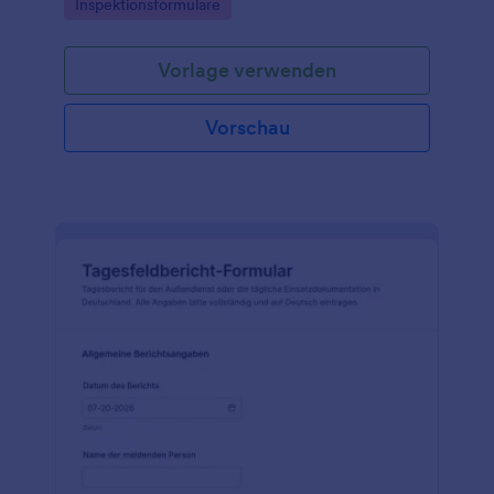
Go to Category:
Inspektionsformulare
Bauleitung und Fachbetriebe.
Vorlage verwenden
Vorschau