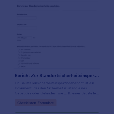
Bericht Zur Standortsicherheitsinspektion
Ein Baustellensicherheitsinspektionsbericht ist ein
Dokument, das den Sicherheitszustand eines
Gebäudes oder Geländes, wie z. B. einer Baustelle,
eines Bürogebäudes oder eines anderen Bauplatzes,
Go to Category:
Checklisten-Formulare
detailliert beschreibt. Eine
Baustellensicherheitsinspektion ist für das
Bauunternehmen, die beteiligten Behörden und