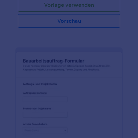
Vorlage verwenden
Institutionen erforderlich, um die Sicherheit des
Gebäudes oder Geländes zu gewährleisten. Nutzen
Sie diese kostenlose Vorlage für einen
Vorschau
Baustellensicherheitsinspektionsbericht, um die
Daten von Auftragnehmern, Behörden und dem an
der Inspektion beteiligten Bauunternehmen zu
erfassen. Füllen Sie einfach Ihre Daten aus, passen
Sie das Formular an Ihre Bedürfnisse an und binden
Sie es in Ihre Website ein!Mit Jotform Mobile Forms
haben Sie diesen
Baustellensicherheitsinspektionsbericht immer dabei
– ein ideales Tool für Bauleiter und
Bauaufsichtspersonen, um die Einhaltung der Bau-
und Sicherheitsvorschriften auf der Baustelle
sicherzustellen. Dank unserer über 100 kostenlosen
Integrationen können Sie den Bericht an Ihren
bevorzugten Speicherdienst senden – wir bieten
Ihnen alle Tools, die Sie benötigen, um das volle
Potenzial dieses Formulars auszuschöpfen.